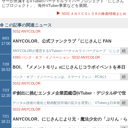
サーが所属するVTuber/バーチャルライバープロジェクト「にじさん
じプロジェクト」、海外VTuber事業などを展開。
5032 ＡＮＹＣＯＬＯＲの株価/情報まとめ
この記事の関連ニュース
5032
ANYCOLOR
8/03
ANYCOLOR、公式ファンクラブ「にじさんじ FAN
17:00
続
ANYCOLORが運営するVTuber/バーチャルライバーグループ「にじさ
CLUB」にて天宮こころ、魁星、蝸堂みかる、早乙女ベリ
き
んじ」は、公式ファンクラブ「にじさんじFANCLUB」にて、天宮こ
4393
バンク・オブ・イノベーション
5032
ANYCOLOR
を
ころ、魁…
7/28
ー、山神カルタ、あるてぃめっとくりえいたーずのファン
BOI、『メメントモリ』xにじさんじコラボイベントを本日
16:53
記
事
続
バンク・オブ・イノベーションは、スマートフォン・PC向け
クラブを新規開設
より開始 戌亥とこが楽曲を歌唱する新キャラクター「シ
で
き
RPG『メメントモリ』において、ANYCOLORが運営するVTuber/バ
5032
ANYCOLOR
を
ーチャルライバーグ…
7/23
ロ」が新登場!
IP創出に挑むエンタメ企業図鑑③|VTuber・デジタルIPで世
12:20
記
事
続
デジタル技術の進化と動画配信市場の拡大を背景に、VTuberは日本発
界に挑む注目企業5選 カバー、ANYCOLOR、Brave
で
き
の新たなIPとして世界的な存在感を高めている。YouTubeやライブ配
5032
ANYCOLOR
を
信を起点に…
7/21
group、REALITY、ClaN Entertainment
ANYCOLOR、にじさんじより元・魔法少女の「ぷりん・ら
18:21
記
事