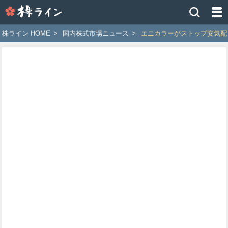
株
ラ
イ
株ライン HOME
>
国内株式市場ニュース
>
エニカラーがストップ安気配
ン
［ツ
イ
ッ
タ
ー
で
株
価
予
想
お
す
す
め
銘
柄］