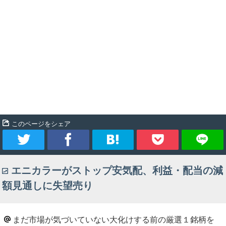
このページをシェア
ツ
シ
ブ
Pocket
エニカラーがストップ安気配、利益・配当の減
イ
ェ
ッ
額見通しに失望売り
ー
ア
ク
ト
マ
まだ市場が気づいていない大化けする前の厳選１銘柄を