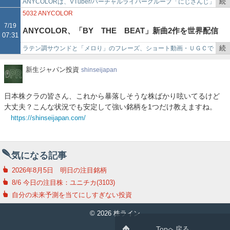
続
ANYCOLORは、VTuber/バーチャルライバーグループ「にじさんじ」
ら・もーど」と「ぽめろ・ぱんち」の2名がデビュー!初配信
で
き
において、本日2026年7月21日より2名のライバーがデビューすると
5032
ANYCOLOR
を
発表し…
7/19
は明日7月22日
ANYCOLOR、「BY THE BEAT」新曲2作を世界配信
07:31
記
事
続
ラテン調サウンドと「メロり」のフレーズ、ショート動画・ＵＧＣで
へ、英語・日本語版で夏のダンスチューン
で
き
国内外へ発信ＡＮＹＣＯＬＯＲ＜５０３２＞（東証プライム）は７月
新
新生ジャパン投資
shinseijapan
を
１９日、同社が運営する「…
生
記
ジ
事
日本株クラの皆さん、これから暴落しそうな株ばかり呟いてるけど
ャ
で
大丈夫？こんな状況でも安定して強い銘柄を1つだけ教えますね。
パ
https://shinseijapan.com/
ン
投
資
気になる記事
2026年8月5日 明日の注目銘柄
8/6 今日の注目株：ユニチカ(3103)
自分の未来予測を当てにしすぎない投資
© 2026 株ライン
Topへ戻る