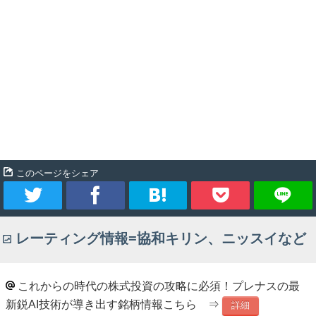
このページをシェア
ツ
シ
ブ
Pocket
レーティング情報=協和キリン、ニッスイなど
イ
ェ
ッ
ー
ア
ク
これからの時代の株式投資の攻略に必須！プレナスの最
新鋭AI技術が導き出す銘柄情報こちら ⇒
ト
マ
詳細