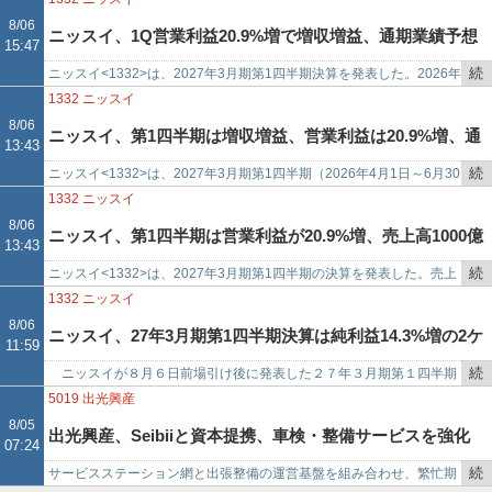
8/06
ニッスイ、1Q営業利益20.9%増で増収増益、通期業績予想
15:47
続
ニッスイ<1332>は、2027年3月期第1四半期決算を発表した。2026年
を修正
き
4月1日～6月30日の連結業績は、売上高が257,283百万円（前年同
1332
ニッスイ
を
期…
8/06
ニッスイ、第1四半期は増収増益、営業利益は20.9%増、通
13:43
記
事
続
ニッスイ<1332>は、2027年3月期第1四半期（2026年4月1日～6月30
期予想を上方修正
で
き
日）の連結決算を発表した。売上高は257283百万円で前年同期比
1332
ニッスイ
を
14…
8/06
ニッスイ、第1四半期は営業利益が20.9%増、売上高1000億
13:43
記
事
続
ニッスイ<1332>は、2027年3月期第1四半期の決算を発表した。売上
円上方修正
で
き
高は2,572億円で、前年同期比14.1%増となった。営業利益は124億円
1332
ニッスイ
を
で…
8/06
ニッスイ、27年3月期第1四半期決算は純利益14.3%増の2ケ
11:59
記
事
続
ニッスイが８月６日前場引け後に発表した２７年３月期第１四半期
タ増益
で
き
決算（連結）は売上高２５７２億８３００万円（前年同期比１４．
5019
出光興産
を
１％増）、純利益７４億３９…
8/05
出光興産、Seibiiと資本提携、車検・整備サービスを強化
07:24
記
事
続
サービスステーション網と出張整備の運営基盤を組み合わせ、繁忙期