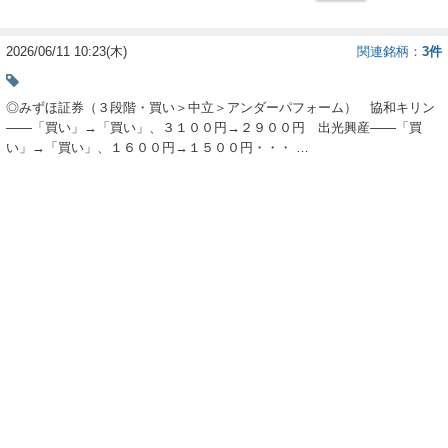
ー
2026/06/11 10:23(木)
関連銘柄
3件
ク
◎みずほ証券（３段階・買い＞中立＞アンダーパフォーム） 協和キリン
――「買い」→「買い」、３１００円→２９００円 出光興産――「買
い」→「買い」、１６００円→１５００円・・・