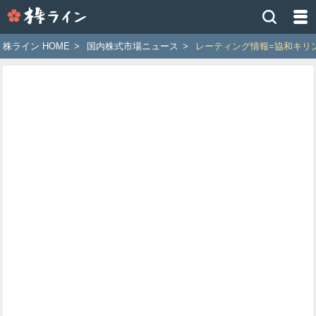
株
ラ
イ
株ライン HOME
>
国内株式市場ニュース
>
レーティング情報=協和キリ
ン
［ツ
イ
ッ
タ
ー
で
株
価
予
想
お
す
す
め
銘
柄］