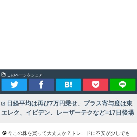
このページをシェア
ツ
シ
ブ
Pocket
日経平均は再び7万円乗せ、プラス寄与度は東
イ
ェ
ッ
エレク、イビデン、レーザーテクなど=17日後場
ー
ア
ク
ト
マ
今この株を買って大丈夫か？トレードに不安が少しでも