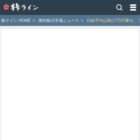
株
ラ
イ
株ライン HOME
>
国内株式市場ニュース
>
日経平均は再び7万円乗せ、
ン
［ツ
イ
ッ
タ
ー
で
株
価
予
想
お
す
す
め
銘
柄］