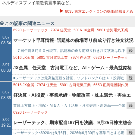
ネルディスプレイ製造装置事業など。
8035 東京エレクトロンの株価/情報まとめ
この記事の関連ニュース
6920
レーザーテック
7974
任天堂
5016
JX金属
5801
古河電気工業
8/07
マーケット早耳情報=話題株の前場寄り前成り行き注文状況
08:54
続
７日午前８時５０分現在、話題株の寄り前成り行き注文状況は以下
―キオクシア、レーザーテク、任天堂など
き
の通り。キオクシア 売り１０万株、買い１２万株古河電工 売り１
5016
JX金属
5801
古河電気工業
7974
任天堂
6920
レーザーテック
を
５万株、買い５０万株ＪＸ…
9984
ソフトバンクグループ
6383
ダイフク
8/07
JX金属、任天堂、古河電工など、AI・ゲーム・最高益銘柄
08:38
記
事
続
■レーザーテックは最高益更新を計画、ソフトバンクＧはＡＩ投資戦
を点検
で
き
略に注目 ８月６日に発表された主要企業の決算では、ＡＩ・データ
5016
JX金属
7974
任天堂
5801
古河電気工業
6653
正興電機製作所
を
センター投資、半導体材…
6920
レーザーテック
6383
ダイフク
8/07
好決算・AI投資・事業承継・物流改革・株主還元・再生エ
08:36
記
事
続
業績上方修正・増配・Ｍ＆Ａ・ＡＩ活用・月次好調・新製品――企業
ネルギー――成長戦略が相次ぐ
で
き
価値向上への布石・【注目決算７社】ＪＸ金属＜５０１６＞（東証プ
6920
レーザーテック
を
ライム）、任天堂＜７９７…
8/06
レーザーテック、期末配当197円を決議、9月25日株主総会
19:21
記
事
続
レーザーテック<6920>は8月6日、2026年6月30日を基準日とする期