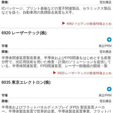
業種:
電気機器
ICパッケージ、プリント基板などの電子関連製品、セラミックス製品
などを扱う。自動車用の黒煙除去装置も大手。
4062 イビデンの株価/情報まとめ
6920 レーザーテック(株)
市場
東証PRM
業種:
電気機器
半導体関連装置製造業者。半導体およびFPD関連をはじめとする産業
分野で、光応用技術を用いた検査・計測のソリューションを提供して
いる。半導体関連装置、FPD関連装置、レーザー顕微鏡の開発・製
造・販売・サービス。
6920 レーザーテックの株価/情報まとめ
8035 東京エレクトロン(株)
市場
東証PRM
業種:
電気機器
半導体およびフラットパネルディスプレイ (FPD) 製造装置メーカ
ー。半導体製造装置で世界的企業。半導体製造装置事業、フラットパ