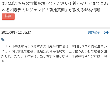
あればこちらの情報を頼ってください！神がかりとまで言わ
ー
れる相場界のレジェンド「前池英樹」が教える銘柄情報！
ク
詳細
2026/06/17 12:58(水)
関連銘柄
3件
１７日午後零時５０分すぎの日経平均株価は、前日比６２０円程度高い
７万２０円前後で推移。後場は売りが優勢で、上げ幅を縮小して取引を開
始した。ただ、その後は、盛り返す展開となり、午後零時４９分には、同
６・・・