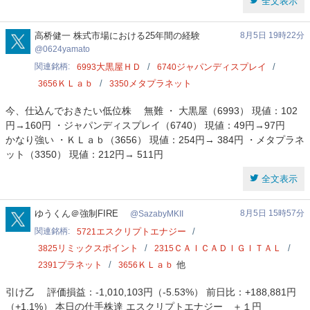
全文表示
0624yamato
高桥健一 株式市場における25年間の経験
8月5日 19時22分
0624yamato
関連銘柄
大黒屋ＨＤ
ジャパンディスプレイ
6993
6740
ＫＬａｂ
メタプラネット
3656
3350
今、仕込んでおきたい低位株 無難 ・ 大黒屋（6993） 現値：102
円→160円 ・ジャパンディスプレイ（6740） 現値：49円→97円
かなり強い ・ＫＬａｂ（3656） 現値：254円→ 384円 ・メタプラネ
ット（3350） 現値：212円→ 511円
全文表示
SazabyMKII
ゆうくん＠強制FIRE
8月5日 15時57分
SazabyMKII
関連銘柄
エスクリプトエナジー
5721
リミックスポイント
ＣＡＩＣＡＤＩＧＩＴＡＬ
3825
2315
プラネット
ＫＬａｂ
他
2391
3656
引け乙 評価損益：-1,010,103円（-5.53%） 前日比：+188,881円
（+1.1%） 本日の仕手株達 エスクリプトエナジー ＋１円