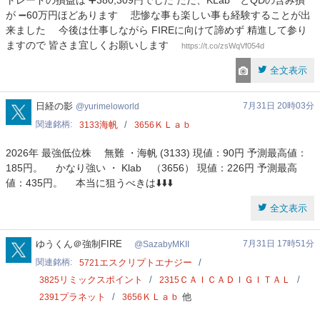
トレードの損益は ➕380,309円でした ただ、KLab とQDの含み損
が ➖60万円ほどあります 悲惨な事も楽しい事も経験することが出
来ました 今後は仕事しながら FIREに向けて諦めず 精進して参り
ますので 皆さま宜しくお願いします
https://t.co/zsWqVf054d
全文表示
yurimeloworld
日経の影
7月31日 20時03分
yurimeloworld
関連銘柄
海帆
ＫＬａｂ
3133
3656
2026年 最強低位株 無難 ・海帆 (3133) 現値：90円 予測最高値：
185円。 かなり強い ・ Klab （3656） 現値：226円 予測最高
値：435円。 本当に狙うべきは⬇️⬇️⬇️
全文表示
SazabyMKII
ゆうくん＠強制FIRE
7月31日 17時51分
SazabyMKII
関連銘柄
エスクリプトエナジー
5721
リミックスポイント
ＣＡＩＣＡＤＩＧＩＴＡＬ
3825
2315
プラネット
ＫＬａｂ
他
2391
3656