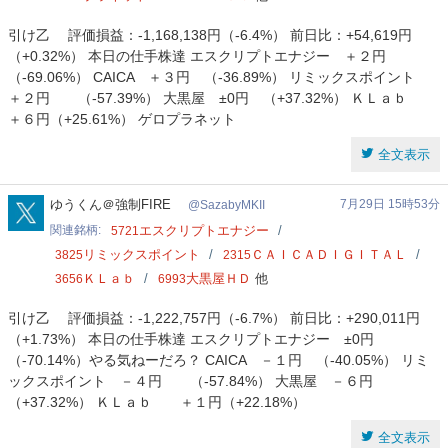
引け乙 評価損益：-1,168,138円（-6.4%） 前日比：+54,619円
（+0.32%） 本日の仕手株達 エスクリプトエナジー ＋２円
（-69.06%） CAICA ＋３円 （-36.89%） リミックスポイント
＋２円 （-57.39%） 大黒屋 ±0円 （+37.32%） ＫＬａｂ
＋６円（+25.61%） ゲロプラネット
全文表示
SazabyMKII
ゆうくん＠強制FIRE
7月29日 15時53分
SazabyMKII
関連銘柄
エスクリプトエナジー
5721
リミックスポイント
ＣＡＩＣＡＤＩＧＩＴＡＬ
3825
2315
ＫＬａｂ
大黒屋ＨＤ
他
3656
6993
引け乙 評価損益：-1,222,757円（-6.7%） 前日比：+290,011円
（+1.73%） 本日の仕手株達 エスクリプトエナジー ±0円
（-70.14%）やる気ねーだろ？ CAICA －１円 （-40.05%） リミ
ックスポイント －４円 （-57.84%） 大黒屋 －６円
（+37.32%） ＫＬａｂ ＋１円（+22.18%）
全文表示