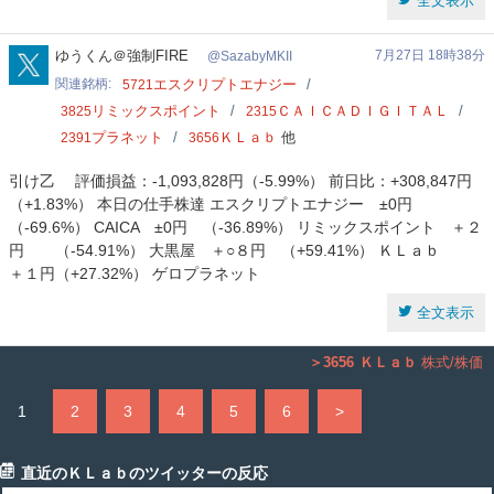
全文表示
SazabyMKII
ゆうくん＠強制FIRE
7月27日 18時38分
SazabyMKII
関連銘柄
エスクリプトエナジー
5721
リミックスポイント
ＣＡＩＣＡＤＩＧＩＴＡＬ
3825
2315
プラネット
ＫＬａｂ
他
2391
3656
引け乙 評価損益：-1,093,828円（-5.99%） 前日比：+308,847円
（+1.83%） 本日の仕手株達 エスクリプトエナジー ±0円
（-69.6%） CAICA ±0円 （-36.89%） リミックスポイント ＋２
円 （-54.91%） 大黒屋 ＋○８円 （+59.41%） ＫＬａｂ
＋１円（+27.32%） ゲロプラネット
全文表示
3656
ＫＬａｂ
株式/株価
1
2
3
4
5
6
>
直近のＫＬａｂのツイッターの反応