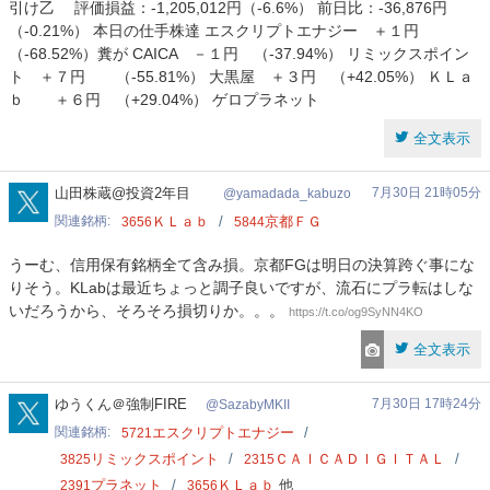
引け乙 評価損益：-1,205,012円（-6.6%） 前日比：-36,876円
（-0.21%） 本日の仕手株達 エスクリプトエナジー ＋１円
（-68.52%）糞が CAICA －１円 （-37.94%） リミックスポイン
ト ＋７円 （-55.81%） 大黒屋 ＋３円 （+42.05%） ＫＬａ
ｂ ＋６円 （+29.04%） ゲロプラネット
全文表示
yamadada_kabuzo
山田株蔵@投資2年目
7月30日 21時05分
yamadada_kabuzo
関連銘柄
ＫＬａｂ
京都ＦＧ
3656
5844
うーむ、信用保有銘柄全て含み損。京都FGは明日の決算跨ぐ事にな
りそう。KLabは最近ちょっと調子良いですが、流石にプラ転はしな
いだろうから、そろそろ損切りか。。。
https://t.co/og9SyNN4KO
全文表示
SazabyMKII
ゆうくん＠強制FIRE
7月30日 17時24分
SazabyMKII
関連銘柄
エスクリプトエナジー
5721
リミックスポイント
ＣＡＩＣＡＤＩＧＩＴＡＬ
3825
2315
プラネット
ＫＬａｂ
他
2391
3656