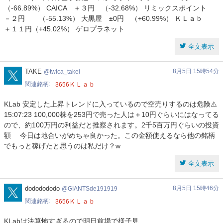
（-66.89%） CAICA ＋３円 （-32.68%） リミックスポイント
－２円 （-55.13%） 大黒屋 ±0円 （+60.99%） ＫＬａｂ
＋１１円（+45.02%） ゲロプラネット
全文表示
twica_takei
TAKE
8月5日 15時54分
twica_takei
関連銘柄
ＫＬａｂ
3656
KLab 安定した上昇トレンドに入っているので空売りするのは危険⚠️
15:07:23 100,000株を253円で売った人は＋10円ぐらいにはなってる
ので、約100万円の利益だと推察されます。2千5百万円ぐらいの投資
額 今日は地合いがめちゃ良かった。この金額使えるなら他の銘柄
でもっと稼げたと思うのは私だけ？w
全文表示
GIANTSde191919
dododododo
8月5日 15時46分
GIANTSde191919
関連銘柄
ＫＬａｂ
3656
KLabは決算怖すぎるので明日前場で様子見