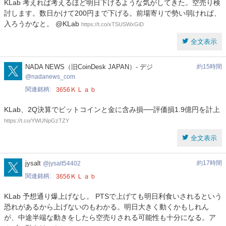
KLab 考えれば考えるほど明日下げるような気がしてきた。空売り検
討します。数日かけて200円まで下げる。前場寄りで勢い弱ければ、
入ろうかなと。 @KLab
https://t.co/xTSUSWxGiD
全文表示
nadanews_com
NADA NEWS（旧CoinDesk JAPAN）- デジ
約15時間
nadanews_com
関連銘柄
ＫＬａｂ
3656
KLab、2Q決算でビットコインと金に含み損──評価損1.9億円を計上
https://t.co/YWUNpGzTZY
全文表示
jysalt54402
jysalt
約17時間
jysalt54402
関連銘柄
ＫＬａｂ
3656
KLab 予想通り爆上げなし。 PTSで上げても明日利食いされるという
恐れがあるから上げないのもわかる。明日大きく動くかもしれん
が、中途半端な動きをしたら空売りされる可能性も十分になる。ア