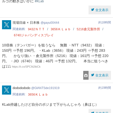
ルゴの動きはいかに
#KLab
全文表示
gayu00444
現場目線 × 日本株
約18時間
gayu00444
関連銘柄
ＮＴＴ
ＫＬａｂ
倉元製作所
9432
3656
5216
ジャパンディスプレイ
6740
10倍株（テンバガー）を狙うなら 無難 ・NTT（9432） 現値：
150円 ⇒予想 196円。 ・KLab（3656） 現値：243円 ⇒予想 283
円。 かなり強い ・倉元製作所（5216） 現値：161円 ⇒予想 220
円。 ・JID（6740） 現値：46円 ⇒予想 132円。 本当に狙うべき
は⤵️⤵️⤵️
https://t.co/SPC6t2tbCk
全文表示
GIANTSde191919
dododododo
約19時間
GIANTSde191919
関連銘柄
ＫＬａｂ
3656
KLab持越したけど自分のポジまで下がらんじゃろ（鼻ほじ）