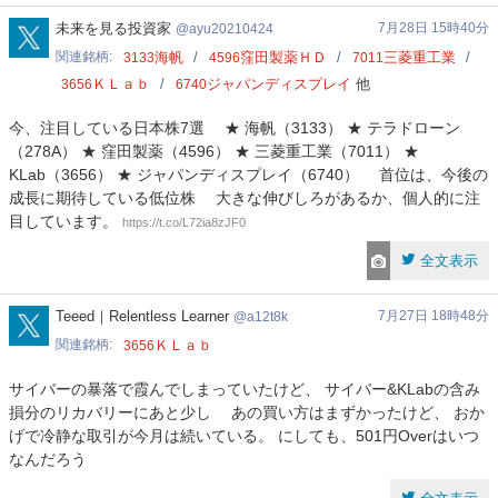
ayu20210424
未来を見る投資家
7月28日 15時40分
ayu20210424
関連銘柄
海帆
窪田製薬ＨＤ
三菱重工業
3133
4596
7011
ＫＬａｂ
ジャパンディスプレイ
他
3656
6740
今、注目している日本株7選 ★ 海帆（3133） ★ テラドローン
（278A） ★ 窪田製薬（4596） ★ 三菱重工業（7011） ★
KLab（3656） ★ ジャパンディスプレイ（6740） 首位は、今後の
成長に期待している低位株 大きな伸びしろがあるか、個人的に注
目しています。
https://t.co/L72ia8zJF0
全文表示
a12t8k
Teeed｜Relentless Learner
7月27日 18時48分
a12t8k
関連銘柄
ＫＬａｂ
3656
サイバーの暴落で霞んでしまっていたけど、 サイバー&KLabの含み
損分のリカバリーにあと少し あの買い方はまずかったけど、 おか
げで冷静な取引が今月は続いている。 にしても、501円Overはいつ
なんだろう