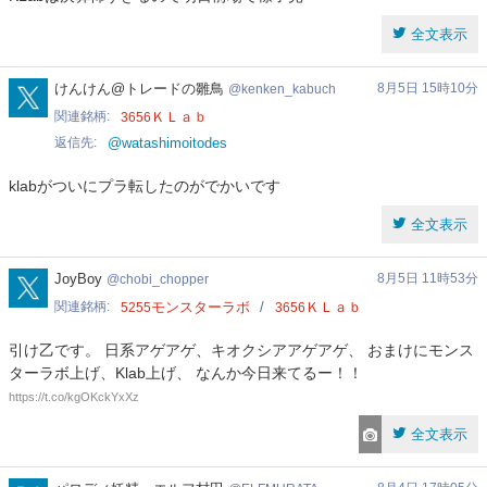
全文表示
kenken_kabuch
けんけん@トレードの雛鳥
8月5日 15時10分
kenken_kabuch
関連銘柄
ＫＬａｂ
3656
返信先
@watashimoitodes
klabがついにプラ転したのがでかいです
全文表示
chobi_chopper
JoyBoy
8月5日 11時53分
chobi_chopper
関連銘柄
モンスターラボ
ＫＬａｂ
5255
3656
引け乙です。 日系アゲアゲ、キオクシアアゲアゲ、 おまけにモンス
ターラボ上げ、Klab上げ、 なんか今日来てるー！！
https://t.co/kgOKckYxXz
全文表示