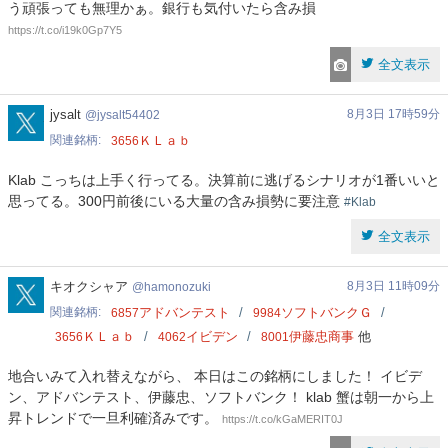
う頑張っても無理かぁ。銀行も気付いたら含み損
https://t.co/i19k0Gp7Y5
全文表示
jysalt54402
jysalt
8月3日 17時59分
jysalt54402
関連銘柄
ＫＬａｂ
3656
Klab こっちは上手く行ってる。決算前に逃げるシナリオが1番いいと
思ってる。300円前後にいる大量の含み損勢に要注意
#Klab
全文表示
hamonozuki
キオクシャア
8月3日 11時09分
hamonozuki
関連銘柄
アドバンテスト
ソフトバンクＧ
6857
9984
ＫＬａｂ
イビデン
伊藤忠商事
他
3656
4062
8001
地合いみて入れ替えながら、 本日はこの銘柄にしました！ イビデ
ン、アドバンテスト、伊藤忠、ソフトバンク！ klab 蟹は朝一から上
昇トレンドで一旦利確済みです。
https://t.co/kGaMERIT0J