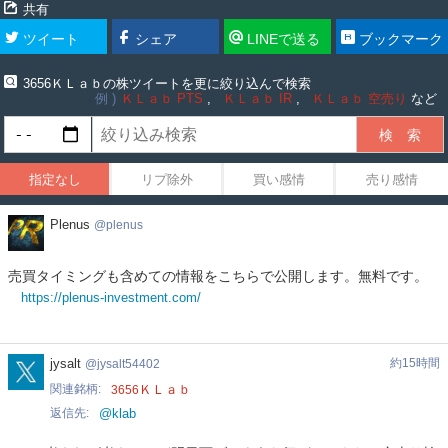
共有
ツイート
シェア
LINEで送る
ブックマーク
3656ＫＬａｂの株ツイートを更に絞り込んで検索
例
ＫＬａｂ PTS
ＫＬａｂ IR
ＫＬａｂ 空売り
など
指定なし
リプ除外
買い感情
売り感情
Plenus
Plenus
plenus
売買タイミングも含めての情報をこちらで公開します。無料です。
https://plenus-investment.com/
jysalt54402
jysalt
約15時間
jysalt54402
関連銘柄
ＫＬａｂ
3656
返信先
@klab