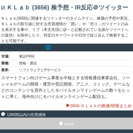
ＫＬａｂ (3656) 株予想・IR反応＠ツイッター
ＫＬａｂ(3656)に関連するツイッターのタイムライン。株価の予想や実況。
ＫＬａｂの取引値に対する売買感情が「買い」や「売り」のツイートのみ
を表示する事や、リプ（本文先頭に@～と記載されている誰かツイートへ
の返信）を除外したり、特定のキーワードや日付で絞り込んで検索するこ
とも可能です。
3656
ＫＬａｂ(株)
市場:
東証PRM
業種:
情報・通信
業界:
ソフトウェアとITサービス
スマートフォン向けゲーム事業を中核とする情報通信事業会社。ソー
シャルゲームの開発・運営や受託開発。アニメ、コミック、ゲームな
どのコンテンツを原作としたモバイルオンラインゲームの数々をヒッ
トに導く。海外向けにモバイルオンラインゲーム配信も。
3656 ＫＬａｂの株価/情報まとめ
12時間以内の売買感情
none