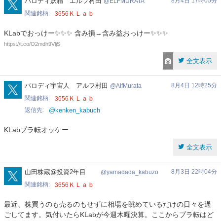
ELFMURATA
パロディ妖精 エルフ村田
8月4日 17時05分
ELFMURATA
関連銘柄
ＫＬａｂ
3656
KLabでおっけー✨️✨️✨️ 含み損→含み益おっけー✨️✨️✨️
https://t.co/O2mdh9VljS
全文表示
AlfMurata
パロディ宇宙人 アルフ村田
8月4日 12時25分
AlfMurata
関連銘柄
ＫＬａｂ
3656
返信先
@kenken_kabuch
KLabプラ転オッケー
全文表示
yamadada_kabuzo
山田株蔵@投資2年目
8月3日 22時04分
yamadada_kabuzo
関連銘柄
ＫＬａｂ
3656
最近、株買うのも売るのもせずに相場を眺めているだけの日々を過
ごしてます。気付いたらKLabが今週木曜決算。ここからプラ転はど