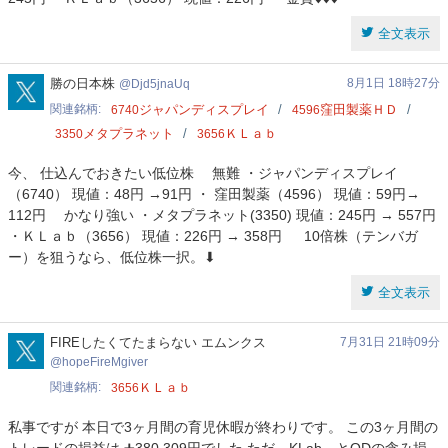
全文表示
Djd5jnaUq
勝の日本株
8月1日 18時27分
Djd5jnaUq
関連銘柄
ジャパンディスプレイ
窪田製薬ＨＤ
6740
4596
メタプラネット
ＫＬａｂ
3350
3656
今、 仕込んでおきたい低位株 無難 ・ジャパンディスプレイ
（6740） 現値：48円 →91円 ・ 窪田製薬（4596） 現値：59円→
112円 かなり強い ・メタプラネット(3350) 現値：245円 → 557円
・ＫＬａｂ（3656） 現値：226円 → 358円 10倍株（テンバガ
ー）を狙うなら、低位株一択。⬇
全文表示
hopeFireMgiver
FIREしたくてたまらない エムンクス
7月31日 21時09分
hopeFireMgiver
関連銘柄
ＫＬａｂ
3656
私事ですが 本日で3ヶ月間の育児休暇が終わりです。 この3ヶ月間の