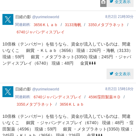
全文表示
yurimeloworld
日経の影
8月2日 21時30分
yurimeloworld
関連銘柄
ＫＬａｂ
海帆
メタプラネット
3656
3133
3350
ジャパンディスプレイ
6740
10倍株（テンバガー）を狙うなら、資金が流入しているのは、間違
いなくこ 銅賞 ・ＫＬａｂ（3656） 現値：226円 ・海帆（3133）
現値：59円 銀賞 ・メタプラネット(3350) 現値：245円 ・ジャパ
ンディスプレイ（6740） 現値：48円 金賞⬇️⬇️⬇️
全文表示
yurimeloworld
日経の影
8月2日 15時18分
yurimeloworld
関連銘柄
ジャパンディスプレイ
窪田製薬ＨＤ
6740
4596
メタプラネット
ＫＬａｂ
3350
3656
10倍株（テンバガー）を狙うなら、資金が流入しているのは、間違
いなくこ 銅賞 ・ジャパンディスプレイ（6740） 現値：48円 ・窪
田製薬（4596） 現値：59円 銀賞 ・メタプラネット(3350) 現値：
245円 ・ＫＬａｂ（3656） 現値：226円 金賞⬇️⬇️⬇️