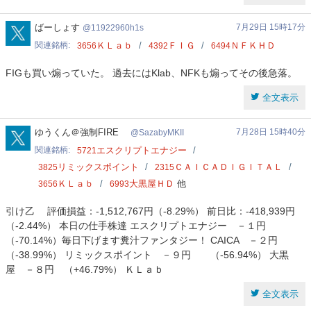
11922960h1s
ばーしょす
7月29日 15時17分
11922960h1s
関連銘柄
ＫＬａｂ
ＦＩＧ
ＮＦＫＨＤ
3656
4392
6494
FIGも買い煽っていた。 過去にはKlab、NFKも煽ってその後急落。
全文表示
SazabyMKII
ゆうくん＠強制FIRE
7月28日 15時40分
SazabyMKII
関連銘柄
エスクリプトエナジー
5721
リミックスポイント
ＣＡＩＣＡＤＩＧＩＴＡＬ
3825
2315
ＫＬａｂ
大黒屋ＨＤ
他
3656
6993
引け乙 評価損益：-1,512,767円（-8.29%） 前日比：-418,939円
（-2.44%） 本日の仕手株達 エスクリプトエナジー －１円
（-70.14%）毎日下げます糞汁ファンタジー！ CAICA －２円
（-38.99%） リミックスポイント －９円 （-56.94%） 大黒
屋 －８円 （+46.79%） ＫＬａｂ
全文表示