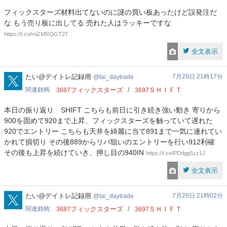
フィックスターズ材料出てないのに謎の買い板あったけど誤発注だ
な もう売り板に出してる 売れた人はラッキーですな
https://t.co/miZMRQGT2T
全文表示
tai_daytrade
たい@デイトレ記録用
7月28日 21時17分
tai_daytrade
関連銘柄
フィックスターズ
ＳＨＩＦＴ
3687
3697
本日の振り返り SHIFT こちらも前日に引き続き強い動き 寄りから
900を固めて920まで上昇、フィックスターズを触っていて遅れた
920でエントリー こちらも天井を綺麗に当て891まで一気に連れてい
かれて損切り その後889からリバ狙いのエントリーを行い912利確
その後も上昇を続けていき、押し目の940IN
https://t.co/PDdgg5zz1J
全文表示
tai_daytrade
たい@デイトレ記録用
7月28日 21時02分
tai_daytrade
関連銘柄
フィックスターズ
ＳＨＩＦＴ
3687
3697