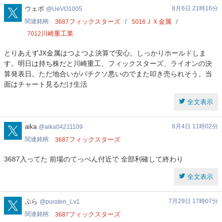
UeVO1005
ウェボ
8月6日 21時16分
UeVO1005
関連銘柄
フィックスターズ
ＪＸ金属
3687
5016
川崎重工業
7012
とりあえずJX金属はつよつよ決算で安心。しっかりホールドしま
す。明日は持ち株だと川崎重工、フィックスターズ、ライオンの決
算発表日。ただ地合いがバチクソ悪いのでまた叩き売られそう。当
面はチャート見るだけ生活
全文表示
aika04211109
aika
8月4日 11時02分
aika04211109
関連銘柄
フィックスターズ
3687
3687入ってた 前場のてっぺん付近で 全部利確して終わり
全文表示
puraten_Lv1
ぷら
7月29日 17時07分
puraten_Lv1
関連銘柄
フィックスターズ
3687