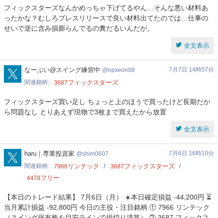
フィックスターズなんかめっちゃ下げてるやん…そんな悪い材料あ
ったかな？むしろプレスリリースで良い材料出てたのでは…仕事の
せいで逆に含み損膨らんでるの糞だるいんだが。
全文表示
npxeon08
なーぶい@スイング練習中
7月7日 14時57分
npxeon08
関連銘柄
フィックスターズ
3687
フィックスターズ買い足し ちょっと上のほうで買ったけど長期だか
ら問題なし とりあえず現物で3枚まで買えたから放置
全文表示
shim0607
haru｜専業投資家
7月6日 16時10分
shim0607
関連銘柄
リンテック
フィックスターズ
7966
3687
フリー
4478
【本日のトレード結果】 7月6日（月） ☀️本日確定損益 -44,200円 ⏳
当月累計損益 -92,800円 今日の主役・注目銘柄 ① 7966 リンテック
（スイング保有株を目安ラインで損切り清算） ② 3687 フィックス