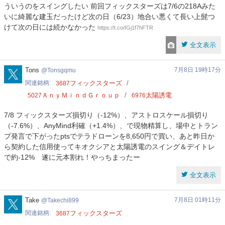
ういうのをスイングしたい 前回フィックスターズは7/6の218Aみた
いに綺麗な建玉だったけど次の日（6/23）地合い悪くて長い上髭つ
けて次の日には続かなかった
https://t.co/IGj1f7hFTR
全文表示
Tonsgqmu
Tons
7月8日 19時17分
Tonsgqmu
関連銘柄
フィックスターズ
3687
ＡｎｙＭｉｎｄＧｒｏｕｐ
太陽誘電
5027
6976
7/8 フィックスターズ損切り（-12%）、アストロスケール損切り
（-7.6%）、AnyMind利確（+1.4%）、で現物精算し、場中とトラン
プ発言で下がったptsでテラドローンを8,650円で買い、あと昨日か
ら契約した信用使ってキオクシアと太陽誘電のスイング＆デイトレ
で約-12% 遂に元本割れ！やっちまったー
全文表示
Takechi899
Take
7月8日 01時11分
Takechi899
関連銘柄
フィックスターズ
3687