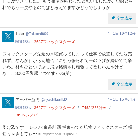
日歩がつきました。 もう相場が終わったと思いましたが、思惑と材
料でもう一度やるのではと考えてますがどうでしょうか
全文表示
Takechi899
Take
7月1日 19時12分
Takechi899
関連銘柄
フィックスターズ
3687
フィックスターズ先週の木曜買ってしまって仕事で放置してたら売
れず。なんかわからん地合いに引っ張られてーの下げが続いてて辛
いわ。材料ひとつでぶっ飛ぶ銘柄やし頑張って欲しいんやけど
な、、3000円復帰いつですかね(笑)
全文表示
syachikuniki2
アッパー益男
7月1日 15時34分
syachikuniki2
関連銘柄
フィックスターズ
良品計画
3687
7453
レノバ
9519
引け乙です レノバ 良品計画 捕まってた現物フィックスターズ 損
切り☺️きもてぃ〜☺️
https://t.co/d1isJpKVFZ