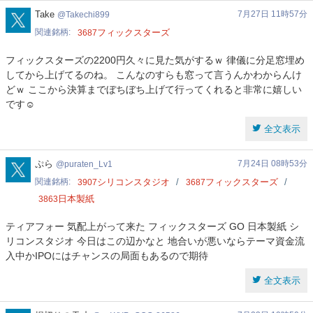
Takechi899
Take
7月27日 11時57分
Takechi899
関連銘柄
フィックスターズ
3687
フィックスターズの2200円久々に見た気がするｗ 律儀に分足窓埋め
してから上げてるのね。 こんなのすらも窓って言うんかわからんけ
どｗ ここから決算までぼちぼち上げて行ってくれると非常に嬉しい
です☺️
全文表示
puraten_Lv1
ぷら
7月24日 08時53分
puraten_Lv1
関連銘柄
シリコンスタジオ
フィックスターズ
3907
3687
日本製紙
3863
ティアフォー 気配上がって来た フィックスターズ GO 日本製紙 シ
リコンスタジオ 今日はこの辺かなと 地合いが悪いならテーマ資金流
入中かIPOにはチャンスの局面もあるので期待
全文表示