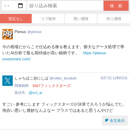
指定なし
リプ除外
買い感情
売り感情
Plenus
Plenus
plenus
今の相場だからこそ仕込める株を教えます。膨大なデータ処理で導
いたAI分析で最も期待値が高い銘柄です。
https://plenus-
investment.com/
rokku_teruduki
しゃちほこ@にしば
8月7日 12時52分
rokku_teruduki
関連銘柄
フィックスターズ
3687
返信先
@vcl_w
すごい 参考にします フィックスターズが決算で入ろうか悩んでた。
地合い悪いし微妙なんよなー プラスではあると思うんやけど
全文表示