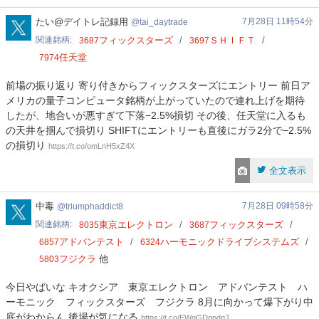
tai_daytrade
たい@デイトレ記録用
7月28日 11時54分
tai_daytrade
関連銘柄
フィックスターズ
ＳＨＩＦＴ
3687
3697
任天堂
7974
前場の振り返り 寄り付きからフィックスターズにエントリー 前日ア
メリカの量子コンピュータ銘柄が上がっていたので連れ上げを期待
したが、地合いが悪すぎて下落−2.5%損切 その後、任天堂に入るも
の天井を掴んで損切り SHIFTにエントリーも直後にガラ2分で−2.5%
の損切り
https://t.co/omLnH5xZ4X
全文表示
triumphaddict8
中毒
7月28日 09時58分
triumphaddict8
関連銘柄
東京エレクトロン
フィックスターズ
8035
3687
アドバンテスト
ハーモニックドライブシステムズ
6857
6324
フジクラ
他
5803
今日やばいな キオクシア 東京エレクトロン アドバンテスト ハ
ーモニック フィックスターズ フジクラ 8月に向かって爆下がり中
底がわからん 後場が気になる
https://t.co/EWgGDqpdqJ