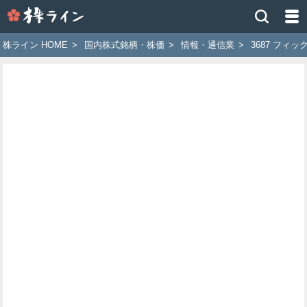
株
ラ
イ
株ライン HOME
>
国内株式銘柄・株価
>
情報・通信業
>
3687 フィ
ン
［ツ
イ
ッ
タ
ー
で
株
価
予
想
お
す
す
め
銘
柄］