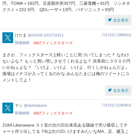
円、TOWA＋182円、荘原製作所307円、三菱電機＋81円、ソシオネ
クスト＋222.5円、 QDレーザ＋13円、パナソニック＋93円
全文表示
o5XHC1H1t732321
けだま
7月10日 12時00分
o5XHC1H1t732321
関連銘柄
フィックスターズ
3687
まさか、フィックスターズ上軽いことに気づいてしまった？ なわけ
ないよな？ もっと買い増しさせてくれるよな？ 決算前に３０００円
いかねぇよな？ 『いけよ、いけよ、いけよ、行くしかねぇんだよ』
後場はイナゴが入ってくるのかな みんなたまには俺のツイートにコ
メントしてよ！
全文表示
sticksakana
テン
7月10日 01時46分
sticksakana
関連銘柄
フィックスターズ
3687
218A Liberaware スト安の次の日出来高ある陽線で売り吸収してチ
ャート作り出してる 7/6は次の日いけますみたいなMA、足、建玉こ