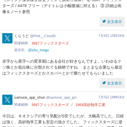
ターズ / 4478 フリー（デイトレは小幅微減に抑える） ③ 詳細は画
像＆ノート参照
全文表示
Pink__Cloud9
くらうど
7月4日 15時18分
Pink__Cloud9
関連銘柄
フィックスターズ
3687
返信先
@shu_mogu
赤字から黒字への変革期にある会社が好きなんですよ。いわゆるク
ソ株とか低位株に分類されてる銘柄ですね まとまな企業なら最近
はフィックスターズとかスカパーとかで勝たせてもらいました
全文表示
samurai_app_jpn
samurai_app_shun
7月3日 18時54分
samurai_app_jpn
関連銘柄
フィックスターズ
高砂熱学工業
3687
1969
今日は、キオクシアの寄り気配がS安でしたが、大幅高でした。日経
は強く、高砂熱学工業も安定の強さでした。 フィックスターズに逆