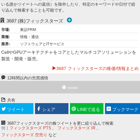
いる誰かツイートへの返信）を除外したり、特定のキーワードや日付で絞
ー
り込んで検索することも可能です。
ク
3687
(株)フィックスターズ
市場:
東証PRM
業種:
情報・通信
業界:
ソフトウェアとITサービス
CellやGPUアーキテクチャをコアとしたマルチコアソリューションを
製造・開発・販売。
3687 フィックスターズの株価/情報まとめ
12時間以内の売買感情
none
共有
ツイート
シェア
LINEで送る
ブックマーク
3687フィックスターズの株ツイートを更に絞り込んで検索
例
フィックスターズ PTS
フィックスターズ IR
フィックスターズ 空売り
など