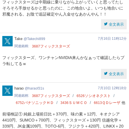
フィックスターズは中期線に乗りながら上がっていくと思ってたし
そろそろ手放せるかと思ったのに、この地合いよ。いつも地合いに
邪魔される。お陰で追証確定やん入金せなあかんやん！！
全文表示
Takechi899
Take
7月16日 11時12分
Takechi899
関連銘柄
フィックスターズ
3687
フィックスターズ、ワンチャンNVIDIA来んかなぁって確認したらプ
ラ転してるｗ
全文表示
haraof31s
harao
7月10日 12時18分
haraof31s
関連銘柄
フィックスターズ
ソシオネクスト
3687
6526
パナソニックＨＤ
ＳＵＭＣＯ
ＱＤレーザ
他
6752
3436
6613
前場検証① 純銀上場前日比＋370円、味の素＋12円、キオクシア
4410円、SUMCO＋700円、フィックスターズ＋130円 信越化学＋
339円、JK金属109円、TOTO‐6円、フジクラ＋420円、LINKX＋20