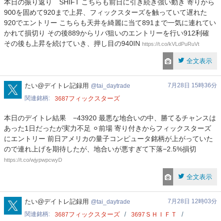
本日の振り返り SHIFT こちらも前日に引き続き強い動き 寄りから
900を固めて920まで上昇、フィックスターズを触っていて遅れた
920でエントリー こちらも天井を綺麗に当て891まで一気に連れてい
かれて損切り その後889からリバ狙いのエントリーを行い912利確
その後も上昇を続けていき、押し目の940IN
https://t.co/kVLdPuRuVt
全文表示
tai_daytrade
たい@デイトレ記録用
7月28日 15時36分
tai_daytrade
関連銘柄
フィックスターズ
3687
本日のデイトレ結果 −43920 最悪な地合いの中、勝てるチャンスは
あった1日だったが実力不足 ⚪︎前場 寄り付きからフィックスターズ
にエントリー 前日アメリカの量子コンピュータ銘柄が上がっていた
ので連れ上げを期待したが、地合いが悪すぎて下落−2.5%損切
https://t.co/wjypwpcwyD
全文表示
tai_daytrade
たい@デイトレ記録用
7月28日 12時03分
tai_daytrade
関連銘柄
フィックスターズ
ＳＨＩＦＴ
3687
3697