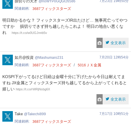
noWYPoGQGr26586
損切りの天才
7月23日 19時50分
noWYPoGQGr26586
関連銘柄
フィックスターズ
3687
明日助かるかな？ フィックスターズIR出たけど… 無事死亡ってやつ
ですか 損切りできず持ち越したらこれよ！ 明日の地合い悪くな
れ
https://t.co/w0UGJnnb5v
全文表示
Mashumaro231
如月@投資
7月20日 12時54分
Mashumaro231
関連銘柄
フィックスターズ
ＪＸ金属
3687
5016
KOSPI下がってるけど日経は金曜十分に下げたから今日は耐えてま
すね JX金属とフィックスターズ持ち越してるから上がってくれると
嬉しい
https://t.co/rWRjNsbg6X
全文表示
Takechi899
Take
7月17日 10時51分
Takechi899
関連銘柄
フィックスターズ
3687