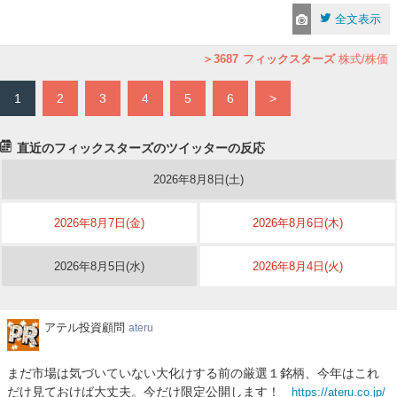
全文表示
3687
フィックスターズ
株式/株価
1
2
3
4
5
6
>
直近のフィックスターズのツイッターの反応
2026年8月8日(土)
2026年8月7日(金)
2026年8月6日(木)
2026年8月5日(水)
2026年8月4日(火)
ア
アテル投資顧問
ateru
テ
ル
まだ市場は気づいていない大化けする前の厳選１銘柄、今年はこれ
投
だけ見ておけば大丈夫。今だけ限定公開します！
https://ateru.co.jp/
資