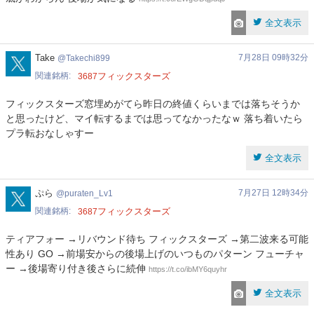
全文表示
Takechi899
Take
7月28日 09時32分
Takechi899
関連銘柄
フィックスターズ
3687
フィックスターズ窓埋めがてら昨日の終値くらいまでは落ちそうか
と思ったけど、マイ転するまでは思ってなかったなｗ 落ち着いたら
プラ転おなしゃすー
全文表示
puraten_Lv1
ぷら
7月27日 12時34分
puraten_Lv1
関連銘柄
フィックスターズ
3687
ティアフォー →リバウンド待ち フィックスターズ →第二波来る可能
性あり GO →前場安からの後場上げのいつものパターン フューチャ
ー →後場寄り付き後さらに続伸
https://t.co/ibMY6quyhr
全文表示