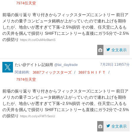
任天堂
7974
前場の振り返り 寄り付きからフィックスターズにエントリー 前日ア
メリカの量子コンピュータ銘柄が上がっていたので連れ上げを期待
したが、地合いが悪すぎて下落−2.5%損切 その後、任天堂に入るも
の天井を掴んで損切り SHIFTにエントリーも直後にガラ5分で−2.5%
の損切り
https://t.co/OuM4o9lamS
全文表示
tai_daytrade
たい@デイトレ記録用
7月28日 11時57分
tai_daytrade
関連銘柄
フィックスターズ
ＳＨＩＦＴ
3687
3697
任天堂
7974
前場の振り返り 寄り付きからフィックスターズにエントリー 前日ア
メリカの量子コンピュータ銘柄が上がっていたので連れ上げを期待
したが、地合いが悪すぎて下落−2.5%損切 その後、任天堂に入るも
の天井を掴んで損切り SHIFTにエントリーも直後にガラ2分で−2.5%
の損切り
https://t.co/yxFMTr5esU
全文表示