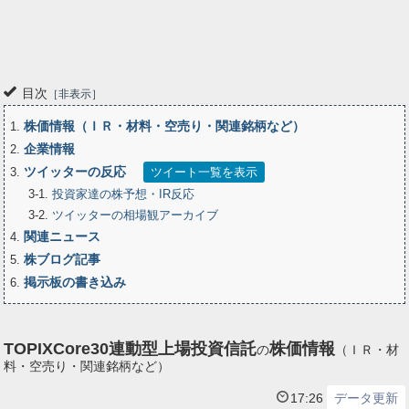
目次
非表示
株価情報（ＩＲ・材料・空売り・関連銘柄など）
1
企業情報
2
ツイッターの反応
3
ツイート一覧を表示
3-1
投資家達の株予想・IR反応
3-2
ツイッターの相場観アーカイブ
関連ニュース
4
株ブログ記事
5
掲示板の書き込み
6
TOPIXCore30連動型上場投資信託
株価情報
の
（ＩＲ・材
料・空売り・関連銘柄など）
17:26
データ更新