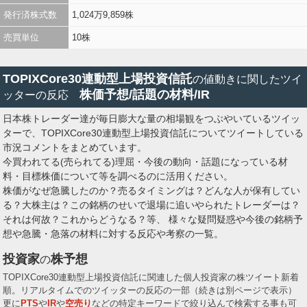
発行済株式数
1,024万9,859株
売買単位
10株
TOPIXCore30連動型上場投資信託
の値動きに関したツイ
株価予想/話題の材料/IR
ッターの反応
日本株トレーダー達が毎日膨大な量の相場観をつぶやいているツイッ
ターで、TOPIXCore30連動型上場投資信託についてツイートしている
市況コメントをまとめています。
今買われてる(売られてる)理屈・今後の動向・話題になっている材
料・目標株価について等を調べるのに活用ください。
株価がなぜ急騰したのか？売るタイミングは？どんな人が保有してい
る？大株主は？この銘柄のせいで退場に追いやられたトレーダーは？
それは何故？これからどうなる？等、 様々な疑問疑惑や今後の銘柄予
想や急騰・急落の材料に対する反応や考察の一覧。
投資家
株予想
の
TOPIXCore30連動型上場投資信託に関連した個人投資家の株ツイート新着
順。リアルタイムでのツイッターの反応の一部（続きは別ページで表示）
更に
PTS
や
IR
や
空売り
などの特定キーワードで絞り込んで検索する事も可