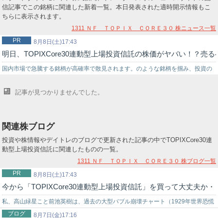
信記事でこの銘柄に関連した新着一覧。本日発表された適時開示情報もこ
ちらに表示されます。
1311 ＮＦ ＴＯＰＩＸ ＣＯＲＥ３０
株ニュース一覧
PR
8月8日(土)17:43
明日、TOPIXCore30連動型上場投資信託の株価がヤバい！
国内市場で急騰する銘柄が高確率で散見されます。のような銘柄を掴み、投資の
世界でチャンスを狙うなら信頼できる投資助言を得ることが重要です。弊社では
記事が見つかりませんでした。
投資戦略に困っている初心者の投資家様をサポートする環境を…
関連株ブログ
投資や株情報やデイトレのブログで更新された記事の中でTOPIXCore30連
動型上場投資信託に関連したものの一覧。
1311 ＮＦ ＴＯＰＩＸ ＣＯＲＥ３０
株ブログ一覧
PR
8月8日(土)17:43
今から「TOPIXCore30連動型上場投資信託」を買って大丈夫
私、高山緑星こと前池英樹は、過去の大型バブル崩壊チャート（1929年世界恐慌
ブログ
時のNYダウ暴落チャート…
8月7日(金)17:16