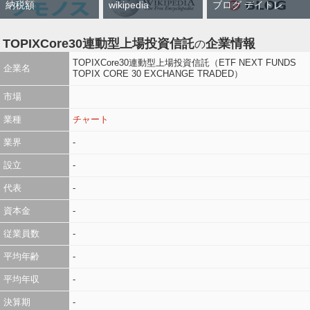
納税額
wikipedia
ブログ デイトレ
TOPIXCore30連動型上場投資信託
企業情報
の
TOPIXCore30連動型上場投資信託（ETF NEXT FUNDS
企業名
TOPIX CORE 30 EXCHANGE TRADED）
市場
業種
チャート
業界
-
設立
-
代表
-
資本金
-
従業員数
-
平均年齢
-
平均年収
-
決算期
-