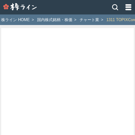
株
ラ
イ
株ライン HOME
>
国内株式銘柄・株価
>
チャート業
>
1311 TOPIX
ン
［ツ
イ
ッ
タ
ー
で
株
価
予
想
お
す
す
め
銘
柄］