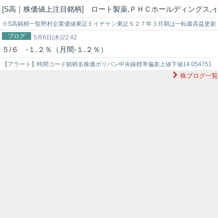
[S高｜株価値上注目銘柄] ロート製薬,ＰＨＣホールディングス,イ
※S高銘柄一覧野村企業価値東証Ｅイチケン東証Ｓ２７年３月期は一転最高益更新
ブログ
へ上方修正Ｊ－ＭＡＸ東証Ｓ車載電池メーカー向け生産拡大し４～６月期黒字転
5月6日(木)22:42
５/６ -１.２％（月間-１.２％）
換…
【アラート】時間コード銘柄名株価ボリバン中央線標準偏差上値下値14:054751
株ブログ一覧
サイバーエージェント2144217615.92166212214:0…