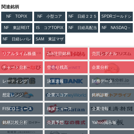
関連銘柄
NF TOPIX
NF 小型コア
NF 日経２２５
SPDRゴールドシ
ェア
NF 東証REIT
IS コアTOPIX
NF 日経高配当
NF NASDAQ－
株５０
１００
NF 日経レバレ
SAM 東証マザ
ッジ
ーズETF
リアルタイム株価
2ch注目銘柄
売買シグナル
チャート分析
空売り残高
企業分析
レーティング
決算速報
財務データ
想定レンジ
企業スコア
銘柄診断
FISCOニュース
株探ニュース
企業情報
銘柄比較分析
売買予想
Yahoo掲示板