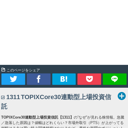
このページをシェア
ツ
シ
ブ
Pocket
1311
TOPIXCore30連動型上場投資信
イ
ェ
ッ
託
ー
ア
ク
TOPIXCore30連動型上場投資信託【1311】
の”なぜ”が見れる株情報。急騰
／急落した原因は？値幅はどれくらい？市場外取引（PTS）が上がってる
ト
マ