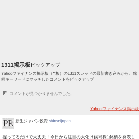
1311
掲示板
ピックアップ
Yahooファイナンス掲示板（Y板）の1311スレッドの最新書き込みから、銘
柄キーワードにマッチしたコメントをピックアップ
コメントが見つかりませんでした。
Yahoo!ファイナンス掲示板
新
新生ジャパン投資
shinseijapan
生
ジ
握ってるだけで大丈夫！今日から注目の大化け候補株1銘柄を発表し
ャ