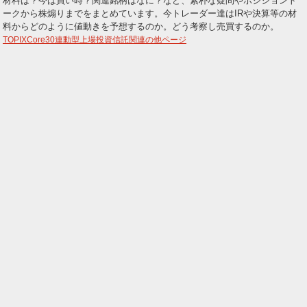
材料は？今は買い時？関連銘柄はなに？など、素朴な疑問やポジショント
ークから株煽りまでをまとめています。今トレーダー達はIRや決算等の材
ー
料からどのように値動きを予想するのか。どう考察し売買するのか。
TOPIXCore30連動型上場投資信託関連の他ページ
ク