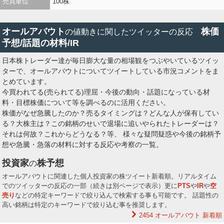
売買単位
100株
オールアバウト
株価
の値動きに関したツイッターの反応
予想/話題の材料/IR
日本株トレーダー達が毎日膨大な量の相場観をつぶやいているツイッ
ターで、オールアバウトについてツイートしている市況コメントをま
とめています。
今買われてる(売られてる)理屈・今後の動向・話題になっている材
料・目標株価について等を調べるのに活用ください。
株価がなぜ急騰したのか？売るタイミングは？どんな人が保有してい
る？大株主は？この銘柄のせいで退場に追いやられたトレーダーは？
それは何故？これからどうなる？等、 様々な疑問疑惑や今後の銘柄予
想や急騰・急落の材料に対する反応や考察の一覧。
投資家
株予想
の
オールアバウトに関連した個人投資家の株ツイート新着順。リアルタイム
でのツイッターの反応の一部（続きは別ページで表示）更に
PTS
や
IR
や
空
売り
などの特定キーワードで絞り込んで検索する事も可能です。 話題性の
高い銘柄は特定のキーワードで絞り込む事を推奨します。
2454 オールアバウト
新着順