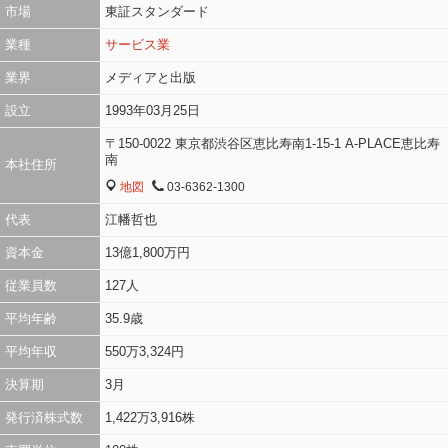
市場
東証スタンダード
業種
サービス業
業界
メディアと出版
設立
1993年03月25日
〒150-0022 東京都渋谷区恵比寿南1-15-1 A-PLACE恵比寿
南
本社住所
地図
03-6362-1300
MAP
TEL
代表
江幡哲也
資本金
13億1,800万円
従業員数
127人
平均年齢
35.9歳
平均年収
550万3,324円
決算期
3月
発行済株式数
1,422万3,916株