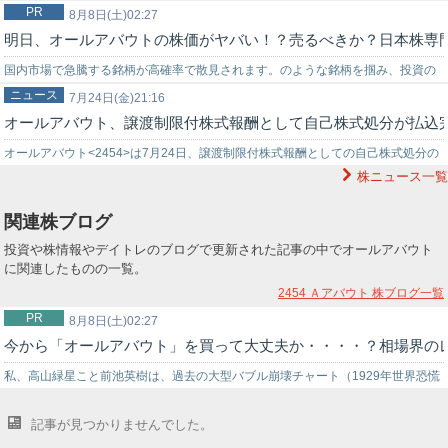
PR
8月8日(土)02:27
明日、オールアバウトの株価がヤバい！？売るべきか？日本株専
国内市場で急騰する銘柄が高確率で散見されます。のような銘柄を掴み、投資の
ニュース
世界でチャンスを狙うなら信頼できる投資助言を得ることが重要です。弊社では
7月24日(金)21:16
オールアバウト、譲渡制限付株式報酬として自己株式処分が払込
投資戦略に困っている初心者の投資家様をサポートする環境を…
オールアバウト<2454>は7月24日、譲渡制限付株式報酬としての自己株式処分の
株ニュース一覧
払込手続が完了したと発表した。本件は6月24日開催の取締役会において…
関連株ブログ
投資や株情報やデイトレのブログで更新された記事の中でオールアバウト
に関連したものの一覧。
2454 Ａアバウト
株ブログ一覧
PR
8月8日(土)02:27
今から「オールアバウト」を買って大丈夫か・・・・？相場界の
私、高山緑星こと前池英樹は、過去の大型バブル崩壊チャート（1929年世界恐慌
時のNYダウ暴落チャート…
記事が見つかりませんでした。