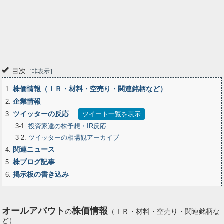
目次
非表示
株価情報（ＩＲ・材料・空売り・関連銘柄など）
1
企業情報
2
ツイッターの反応
3
ツイート一覧を表示
3-1
投資家達の株予想・IR反応
3-2
ツイッターの相場観アーカイブ
関連ニュース
4
株ブログ記事
5
掲示板の書き込み
6
オールアバウト
株価情報
の
（ＩＲ・材料・空売り・関連銘柄な
ど）