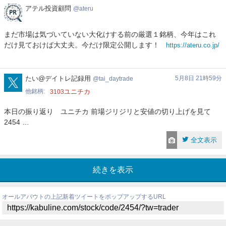
ア
アテル投資顧問
ateru
テ
ル
まだ市場は気づいていない大化けする前の厳選１銘柄、今年はこれ
投
だけ見ておけば大丈夫。今だけ限定公開します！
https://ateru.co.jp/
資
顧
問
tai_daytrade
たい@デイトレ記録用
5月8日 21時59分
tai_daytrade
他銘柄
ユニチカ
3103
本日の振り返り ユニチカ 前場ジリジリと安値の切り上げを見て
2454 …
全文表示
続きを表示
オールアバウトの上記新着ツイートをポップアップするURL