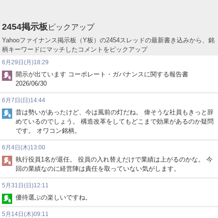
2454
掲示板
ピックアップ
Yahooファイナンス掲示板（Y板）の2454スレッドの最新書き込みから、銘
柄キーワードにマッチしたコメントをピックアップ
6月29日(月)18:29
開示が出ています コーポレート・ガバナンスに関する報告書
2026/06/30
6月7日(日)14:44
昔は勢いがあったけど、今は風前の灯だね。 偉そうな社員もきっと辞
めているのでしょう。 構造改革をしてもどこまで効果があるのか疑問
です。 オワコン銘柄。
6月4日(木)13:00
執行役員1名が退任。 役員の入れ替えだけで業績は上がるのかな。 今
回の業績なのに経営陣は責任を取っていない気がします。
5月31日(日)12:11
優待選ぶの楽しいですね。
5月14日(木)09:11