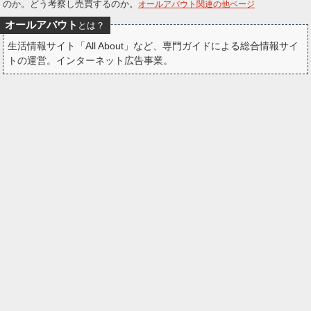
のか。どう考察し売買するのか。
オールアバウト関連の他ページ
ー
オールアバウト
とは？
ク
生活情報サイト「All About」など、専門ガイドによる総合情報サイ
トの運営。インターネット広告事業。