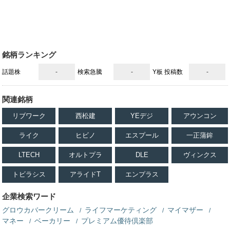
銘柄ランキング
話題株
-
検索急騰
-
Y板 投稿数
-
関連銘柄
リブワーク
西松建
YEデジ
アウンコン
ライク
ヒビノ
エスプール
一正蒲鉾
LTECH
オルトプラ
DLE
ヴィンクス
トビラシス
アライドT
エンプラス
企業検索ワード
グロウカバークリーム
ライフマーケティング
マイマザー
マネー
ベーカリー
プレミアム優待倶楽部