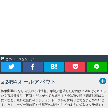
このページをシェア
ツ
シ
ブ
Pocket
2454
オールアバウト
イ
ェ
ッ
株価変動
の”なぜ”が見れる株情報。急騰／急落した原因は？値幅はどれくら
ー
ア
ク
い？市場外取引（PTS）が上がってる材料は？今は買い時？関連銘柄はな
に？など、素朴な疑問やポジショントークから株煽りまでをまとめていま
ト
マ
す。今トレーダー達はIRや決算等の材料からどのように値動きを予想する