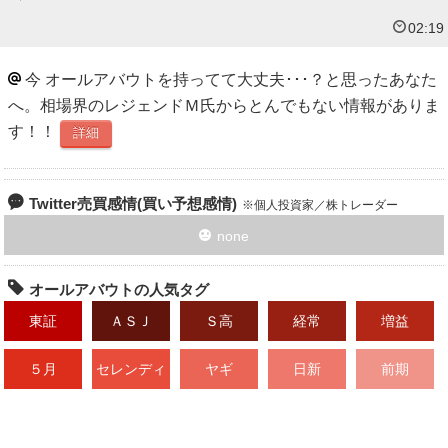
02:19
今 オールアバウトを持ってて大丈夫･･･？と思ったあなた
へ。相場界のレジェンドＭ氏からとんでもない情報がありま
す！！
詳細
Twitter売買感情(買い予想感情)
個人投資家／株トレーダー
none
オールアバウトの人気タグ
東証
ＡＳＪ
Ｓ高
経常
増益
５月
セレンディ
ヤギ
日新
前期
ップ