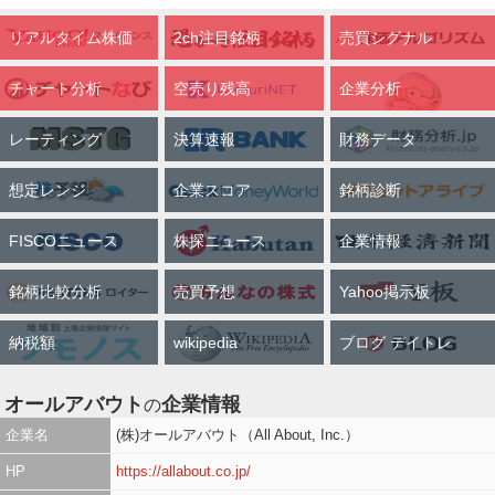
リアルタイム株価
2ch注目銘柄
売買シグナル
チャート分析
空売り残高
企業分析
レーティング
決算速報
財務データ
想定レンジ
企業スコア
銘柄診断
FISCOニュース
株探ニュース
企業情報
銘柄比較分析
売買予想
Yahoo掲示板
納税額
wikipedia
ブログ デイトレ
オールアバウト
企業情報
の
企業名
(株)オールアバウト（All About, Inc.）
HP
https://allabout.co.jp/