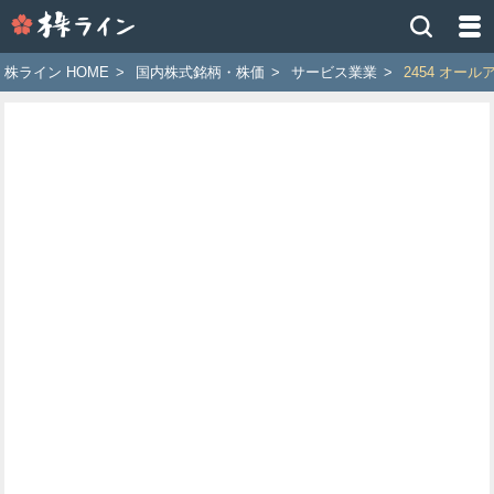
株
ラ
イ
株ライン HOME
>
国内株式銘柄・株価
>
サービス業業
>
2454 オー
ン
［ツ
イ
ッ
タ
ー
で
株
価
予
想
お
す
す
め
銘
柄］