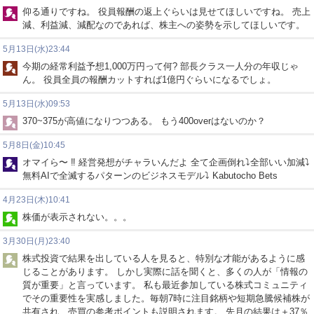
仰る通りですね。 役員報酬の返上ぐらいは見せてほしいですね。 売上
減、利益減、減配なのであれば、株主への姿勢を示してほしいです。
5月13日(水)23:44
今期の経常利益予想1,000万円って何? 部長クラス一人分の年収じゃ
ん。 役員全員の報酬カットすれば1億円ぐらいになるでしょ。
5月13日(水)09:53
370~375が高値になりつつある。 もう400overはないのか？
5月8日(金)10:45
オマイら〜 ‼️ 経営発想がチャラいんだよ 全て企画倒れ⤵️全部いい加減⤵️
無料AIで全滅するパターンのビジネスモデル⤵️ Kabutocho Bets
4月23日(木)10:41
株価が表示されない。。。
3月30日(月)23:40
株式投資で結果を出している人を見ると、特別な才能があるように感
じることがあります。 しかし実際に話を聞くと、多くの人が「情報の
質が重要」と言っています。 私も最近参加している株式コミュニティ
でその重要性を実感しました。毎朝7時に注目銘柄や短期急騰候補株が
共有され、売買の参考ポイントも説明されます。 先月の結果は＋37％