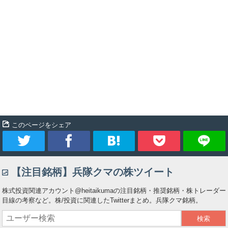
このページをシェア
ツ
シ
ブ
Pocket
【注目銘柄】兵隊クマの株ツイート
イ
ェ
ッ
株式投資関連アカウント@heitaikumaの注目銘柄・推奨銘柄・株トレーダー
ー
ア
ク
目線の考察など。株/投資に関連したTwitterまとめ。兵隊クマ銘柄。
ト
マ