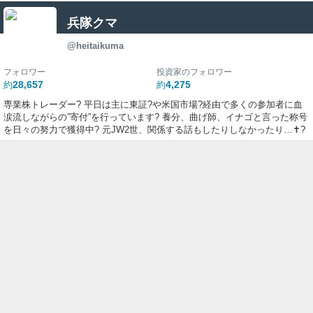
ー
兵隊クマ
ク
@heitaikuma
フォロワー
投資家のフォロワー
28,657
4,275
約
約
専業株トレーダー? 平日は主に東証?や米国市場?経由で多くの参加者に血
涙流しながらの”寄付”を行っています? 養分、曲げ師、イナゴと言った称号
を日々の努力で獲得中?️ 元JW2世、関係する話もしたりしなかったり…✝?