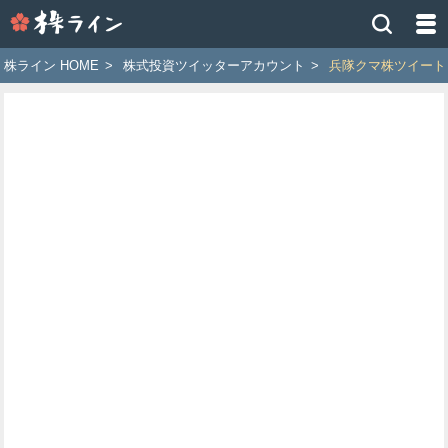
株
ラ
イ
株ライン HOME
>
株式投資ツイッターアカウント
>
兵隊クマ株ツイート
ン
［ツ
イ
ッ
タ
ー
で
株
価
予
想
お
す
す
め
銘
柄］