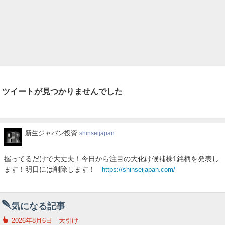
ツイートが見つかりませんでした
新
新生ジャパン投資
shinseijapan
生
ジ
握ってるだけで大丈夫！今日から注目の大化け候補株1銘柄を発表し
ャ
ます！明日には削除します！
https://shinseijapan.com/
パ
ン
投
資
気になる記事
2026年8月6日 大引け