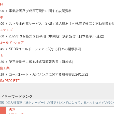
解
事業計画及び成長可能性に関する説明資料
:00
ポ
スマサポ内覧サービス「SKB」導入取材！札幌市で幅広く不動産業を
:00
ステムズ
2025年３月期第２四半期（中間期）決算短信〔日本基準〕(連結)
:00
Rゴールド･シェア
SPDRゴールド・シェアに関する日々の開示事項
:45
nk
第三者割当に係る株式譲渡報告書（新株式）
:30
信工業
コーポレート・ガバナンスに関する報告書2024/10/22
:29
S&P500 ETF
SPDRS&P500ETFに関する日々の開示事項
:00
UG
ドキーワードランク
保有状況報告書
:00
資家（個人投資家／株トレーダー）の間でトレンドになっているハッシュタグのラン
HD
決算
キャリアオーナーシップ人材を事業成長の力に変え人材不足問題を解消す
:00