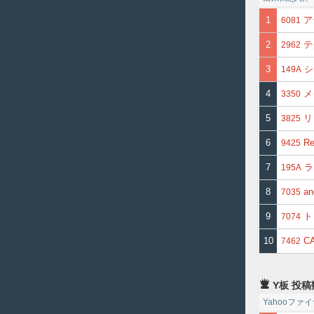
1
ア
6081
2
テ
2962
3
シ
149A
4
メ
3350
5
リ
3825
6
Re
9425
7
ラ
195A
8
an
7035
9
ト
7074
10
C
7462
Y板 投稿
Yahooフ