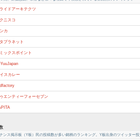
ライドアーキテクツ
クニスコ
ンカ
タプラネット
ミックスポイント
YuuJapan
イスカレー
dfactory
ゥエンティーフォーセブン
APITA
数
ァイナンス掲示板（Y板）民の投稿数が多い銘柄のランキング。Y板出身のツイッター