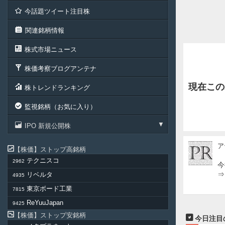
今話題ツイート注目株
関連銘柄情報
株式市場ニュース
株価考察ブログアンテナ
現在この
株トレンドランキング
監視銘柄（お気に入り）
IPO 新規公開株
ア
ア
株価
ストップ高銘柄
テ
テクニスコ
2962
ル
今
投
⇒
リベルタ
4935
資
東京ボード工業
7815
顧
問
ReYuuJapan
9425
株価
ストップ安銘柄
今日注目