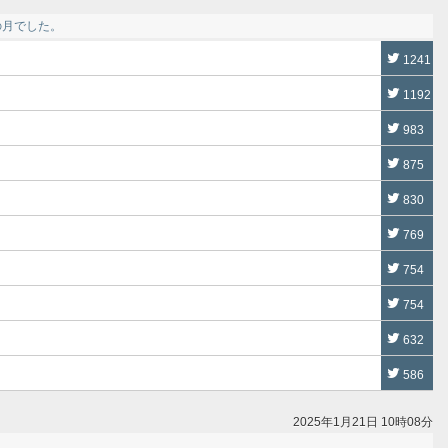
の月でした。
1241
1192
983
875
830
769
754
754
632
586
2025年1月21日 10時08分