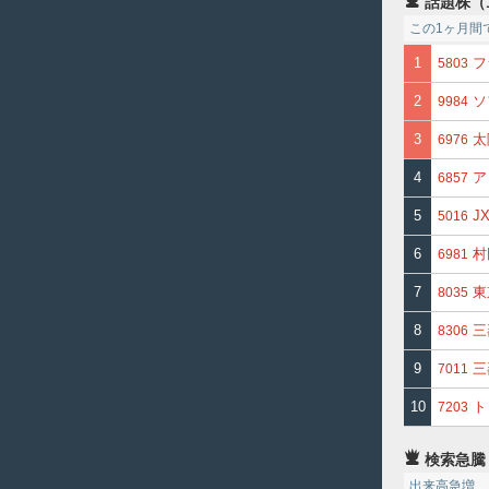
話題株（
この1ヶ月間
1
フ
5803
2
ソ
9984
3
太
6976
4
ア
6857
5
J
5016
6
村
6981
7
東
8035
8
三
8306
9
三
7011
10
ト
7203
検索急騰
出来高急増、