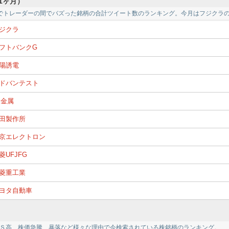
1ヶ月）
でトレーダーの間でバズった銘柄の合計ツイート数のランキング。今月はフジクラ
ジクラ
フトバンクG
陽誘電
ドバンテスト
X金属
田製作所
京エレクトロン
菱UFJFG
菱重工業
ヨタ自動車
Ｓ高、株価急騰、暴落など様々な理由で今検索されている株銘柄のランキング。