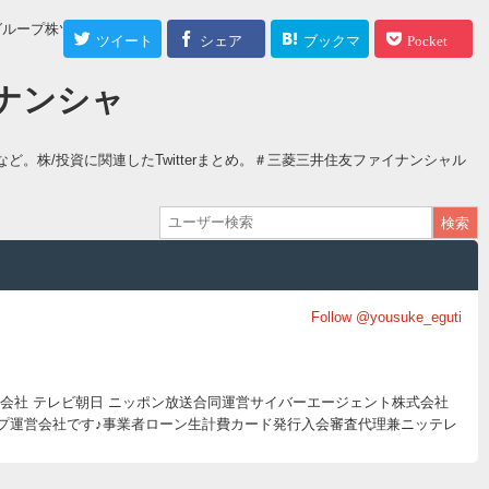
グループ株ツイートま
ツイート
シェア
ブックマ
Pocket
ーク
ナンシャ
など。株/投資に関連したTwitterまとめ。＃三菱三井住友ファイナンシャル
Follow @yousuke_eguti
式会社 テレビ朝日 ニッポン放送合同運営サイバーエージェント株式会社
ループ運営会社です♪事業者ローン生計費カード発行入会審査代理兼ニッテレ