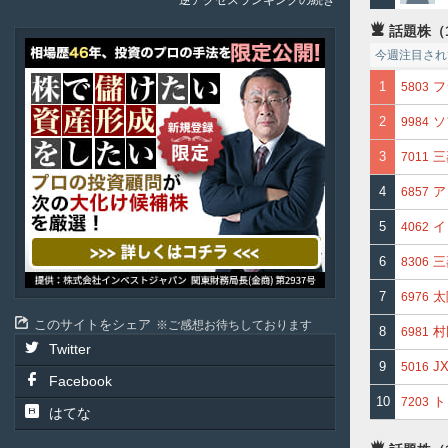
逆アクセスランキングの続き
話題株（
ア
今週注目され
テ
ル
1
フ
5803
投
資
2
ソ
9984
顧
問
3
三
7011
4
ア
6857
5
イ
4062
6
三
8306
7
太
6976
このサイトをシェア
ご感想お待ちしております
8
村
6981
Twitter
9
J
5016
Facebook
10
ト
7203
はてな