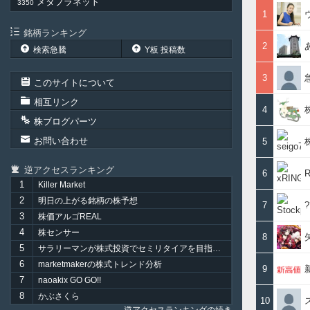
メタプラネット
3350
1
銘柄ランキング
2
検索急騰
Y板 投稿数
3
このサイトについて
相互リンク
4
株ブログパーツ
お問い合わせ
5
逆アクセスランキング
6
R
1
Killer Market
2
明日の上がる銘柄の株予想
7
3
株価アルゴREAL
4
株センサー
8
5
サラリーマンが株式投資でセミリタイアを目指してみました。
6
marketmakerの株式トレンド分析
9
7
naoakix GO GO!!
8
かぶさくら
10