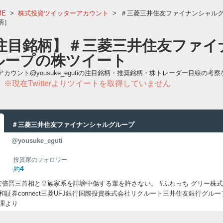
ME
>
株式投資ツイッターアカウント
>
＃三菱三井住友ファイナンシャル
柄］
注目銘柄】＃三菱三井住友ファイ
ループの株ツイート
カウント@yousuke_egutiの注目銘柄・推奨銘柄・株トレーダー目線の考察
※現在Twitterよりツイートを取得していません
。
＃三菱三井住友ファイナンシャルグループ
@yousuke_eguti
投資家のフォロワー
4
約
安倍晋三首相と皇族家系を誹謗中傷する輩を許さない。 #ふわっち グリー株
和証券connect三菱UFJ銀行国際投資株式会社リクルート三井住友銀行グ
理より