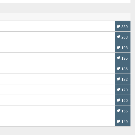
339
263
198
195
186
182
170
160
156
149