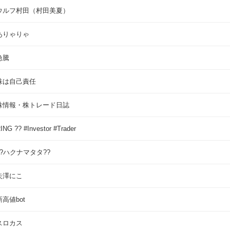
ウルフ村田（村田美夏）
ありゃりゃ
急騰
株は自己責任
株情報・株トレード日誌
ING ?? #Investor #Trader
??ハクナマタタ??
矢澤にこ
新高値bot
スロカス