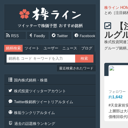
株
株ライン HO
ラ
とめ［注目銘
イ
ン
【
［ツ
ルグ
イ
RSS
Feedly
Twitter
Facebook
ッ
株式投資関連ア
タ
ー
銘柄検索
ツイート
ユーザー
ニュース
ブログ
グループ銘柄
で
株
価
最近検索されたワード
予
想
お
国内株式銘柄・株価
す
す
株式投資ツイッターアカウント
フォロワー
め
1,642
約
銘
Twitter株銘柄ツイートリアルタイム
柄］
#天皇家前
上層部は大
株垢ランクリアルタイム
債権回収代
過去の話題株ランキング