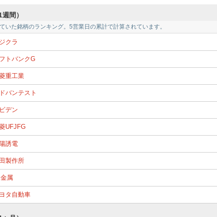
1週間）
ていた銘柄のランキング。5営業日の累計で計算されています。
ジクラ
フトバンクG
菱重工業
ドバンテスト
ビデン
菱UFJFG
陽誘電
田製作所
X金属
ヨタ自動車