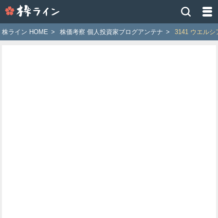
株
ラ
イ
株ライン HOME
>
株価考察 個人投資家ブログアンテナ
>
3141 ウエ
ン
［ツ
イ
ッ
タ
ー
で
株
価
予
想
お
す
す
め
銘
柄］