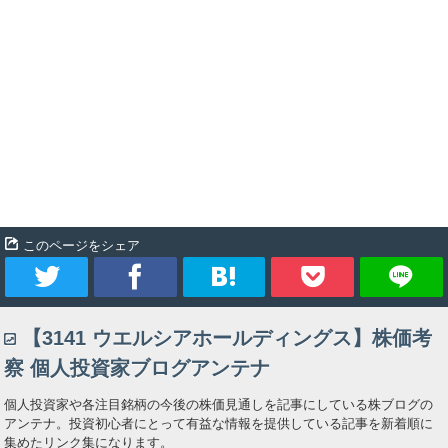
このページをシェア
ツ
シ
ブ
Pocket
【3141 ウエルシアホールディングス】株価考
イ
ェ
ッ
察 個人投資家ブログアンテナ
ー
ア
ク
個人投資家や各注目銘柄の今後の株価見通しを記事にしている株ブログの
アンテナ。投資初心者にとって有益な情報を提供している記事を新着順に
ト
マ
集めたリンク集になります。