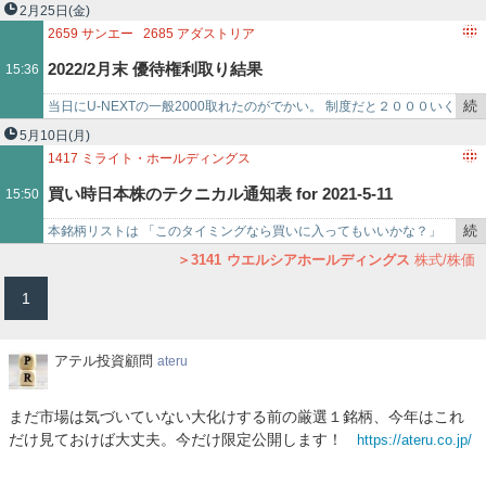
4483
JMDC
2180
サニーサイドアップグループ
き
月31日大晦日です。今日から実家に帰ります。 私自身は、27日が…
2月25日
(金)
3141
ウエルシアホールディングス
4689
Zホールディングス
を
2659
サンエー
2685
アダストリア
8256
プロルート丸光
3994
マネーフォワード
4666
パ
記
2882
イートアンドホールディングス
2300
きょくとう
2022/2月末 優待権利取り結果
15:36
事
2918
わらべや日洋ホールディングス
で
2930
北の達人コーポレーション
3048
ビックカメラ
続
当日にU-NEXTの一般2000取れたのがでかい。 制度だと２０００いく
3050
DCMホールディングス
き
勇気は無かった。 ウィルスコイン経由でアマ…
5月10日
(月)
3063
ジェイグループホールディングス
を
1417
ミライト・ホールディングス
3086
J．フロント リテイリング
記
1762
高松コンストラクショングループ
2130
メンバーズ
買い時日本株のテクニカル通知表 for 2021-5-11
15:50
3087
ドトール・日レスホールディングス
事
2146
UTグループ
2151
タケエイ
2317
システナ
3093
トレジャー・ファクトリー
3141
ウエルシアホールディ
で
2607
不二製油グループ本社
2659
サンエー
続
本銘柄リストは 「このタイミングなら買いに入ってもいいかな？」
2749
JPホールディングス
2791
大黒天物産
き
という翌営業日注目の銘柄リストです。 記載銘柄は下記ルールを満た
3141
ウエルシアホールディングス
株式/株価
2975
スター・マイカ・ホールディングス
を
しています。 ①過…
1
3034
クオールホールディングス
3141
ウエルシアホールディングス
記
3182
オイシックス・ラ・大地
3254
プレサンスコーポ
事
で
ア
アテル投資顧問
ateru
テ
ル
まだ市場は気づいていない大化けする前の厳選１銘柄、今年はこれ
投
だけ見ておけば大丈夫。今だけ限定公開します！
https://ateru.co.jp/
資
顧
問