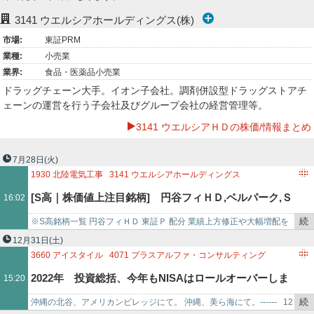
ー
3141
ウエルシアホールディングス(株)
市場:
東証PRM
ク
業種:
小売業
業界:
食品・医薬品小売業
ドラッグチェーン大手。イオン子会社。調剤併設型ドラッグストアチ
ェーンの運営を行う子会社及びグループ会社の経営管理等。
3141 ウエルシアＨＤの株価/情報まとめ
7月28日
(火)
1930
北陸電気工事
3141
ウエルシアホールディングス
[S高｜株価値上注目銘柄] 円谷フィＨＤ,ベルパーク,Ｓ
16:02
続
※S高銘柄一覧 円谷フィＨＤ 東証Ｐ 配分 業績上方修正や大幅増配を
ＨＩＦＴ,さくらネット,ＱＰＳＨＤ,ＲＹＯＤＥＮ,スマレ
き
発表 20万株買残 エスポア 名証Ｎ 一時 前日まで2日連続ストップ高 テ
12月31日
(土)
を
ック…
3660
アイスタイル
4071
プラスアルファ・コンサルティング
ジ,キユーピー,カーブスＨＤ
記
6083
ERIホールディングス
3186
ネクステージ
2022年 投資総括、今年もNISAはロールオーバーしま
15:20
事
1459
楽天 ETF-日経ダブルインバース指数連動型
で
9045
京阪ホールディングス
8173
上新電機
7342
ウェルスナビ
続
沖縄の北谷、アメリカンビレッジにて。 沖縄、美ら海にて。------ 12
した。