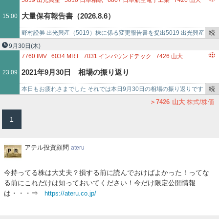
5019
出光興産
5010
日本精蝋
6807
日本航空電子工業
7426
山大
記
7578
ニチリョク
8783
ABC
8559
豊和銀行
4593
ヘリオス
大量保有報告書（2026.8.6）
15:00
事
5254
ARENT
7844
マーベラス
4381
ビープラッツ
で
続
野村證券 出光興産（5019）株に係る変更報告書を提出5019 出光興産
き
08/06 17:40ジャパン・インダストリアル・ソリューションズ 日本精
9月30日
(木)
を
蝋…
7760
IMV
6034
MRT
7031
インバウンドテック
7426
山大
記
7585
かんなん丸
9271
和心
4073
ジィ・シィ企画
2021年9月30日 相場の振り返り
23:09
事
で
続
本日もお疲れさまでした それでは本日9月30日の相場の振り返りです
き
全体 日経平均 引け 29,452円（前日比－91、－0.31％） TOPIX …
7426
山大
株式/株価
を
1
記
事
で
ア
アテル投資顧問
ateru
テ
ル
今持ってる株は大丈夫？損する前に読んでおけばよかった！ってな
投
る前にこれだけは知っておいてください！今だけ限定公開情報
資
は・・・⇒
https://ateru.co.jp/
顧
問