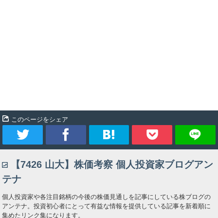
このページをシェア
ツ
シ
ブ
Pocket
【7426 山大】株価考察 個人投資家ブログアン
イ
ェ
ッ
テナ
ー
ア
ク
個人投資家や各注目銘柄の今後の株価見通しを記事にしている株ブログの
アンテナ。投資初心者にとって有益な情報を提供している記事を新着順に
ト
マ
集めたリンク集になります。