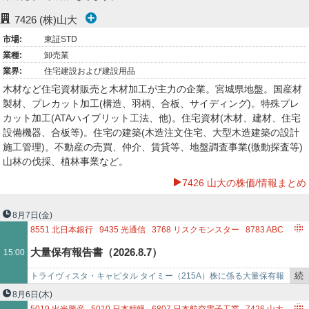
ー
7426
(株)山大
市場:
東証STD
ク
業種:
卸売業
業界:
住宅建設および建設用品
木材など住宅資材販売と木材加工が主力の企業。宮城県地盤。国産材
製材、プレカット加工(構造、羽柄、合板、サイディング)。特殊プレ
カット加工(ATAハイブリット工法、他)。住宅資材(木材、建材、住宅
設備機器、合板等)。住宅の建築(木造注文住宅、大型木造建築の設計
施工管理)。不動産の売買、仲介、賃貸等、地盤調査事業(微動探査等)
山林の伐採、植林事業など。
7426 山大の株価/情報まとめ
8月7日
(金)
8551
北日本銀行
9435
光通信
3768
リスクモンスター
8783
ABC
9882
イエローハット
6517
デンヨー
3659
ネクソン
6727
ワコム
大量保有報告書（2026.8.7）
15:00
6877
OBARA GROUP
4222
児玉化学工業
8089
ナイス
7426
山大
2370
メディネット
3696
セレス
続
トライヴィスタ・キャピタル タイミー（215A）株に係る大量保有報
7359
東京通信グループ
3825
リミックスポイント
き
告書を提出215A タイミー08/07 15:50バークレイズ・キャピタル・セ
8月6日
(木)
2997
ストレージ王
3856
ABALANCE
4017
クリーマ
を
キュ…