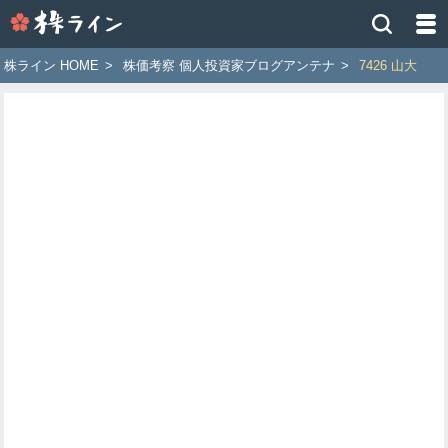
株
ラ
イ
株ライン HOME
>
株価考察 個人投資家ブログアンテナ
>
7426 山大
ン
［ツ
イ
ッ
タ
ー
で
株
価
予
想
お
す
す
め
銘
柄］