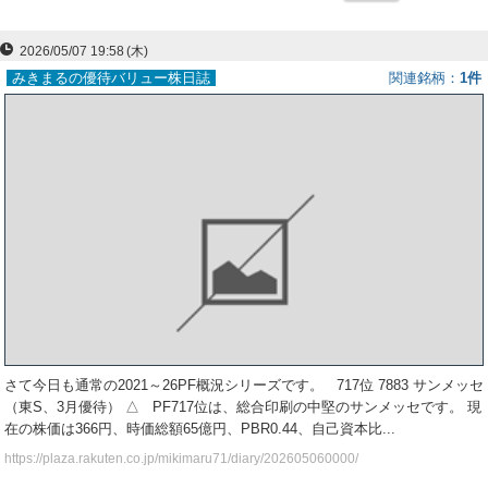
ー
2026/05/07 19:58
(木)
ク
みきまるの優待バリュー株日誌
関連銘柄
1件
さて今日も通常の2021～26PF概況シリーズです。 717位 7883 サンメッセ
（東S、3月優待） △ PF717位は、総合印刷の中堅のサンメッセです。 現
在の株価は366円、時価総額65億円、PBR0.44、自己資本比...
https://plaza.rakuten.co.jp/mikimaru71/diary/202605060000/