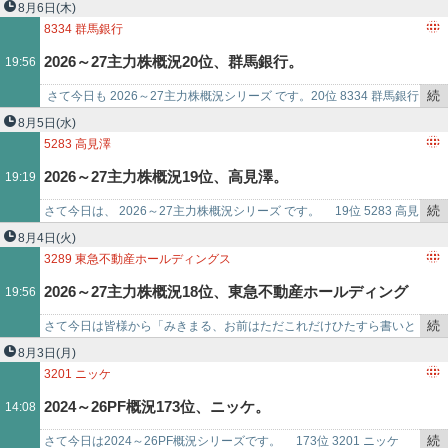
き
ォリオTOP20銘柄をまとめておきます。 ​1～10位​ ​11位 7485 岡谷…
8月6日
(木)
を
8334
群馬銀行
記
2026～27主力株概況20位、群馬銀行。
19:56
事
で
続
さて今日も 2026～27主力株概況シリーズ です。20位 8334 群馬銀行
き
（東P、3月優待） ◎ PF時価総額20位は、地銀上位で群馬県では…
8月5日
(水)
を
5283
高見澤
記
2026～27主力株概況19位、高見澤。
19:19
事
で
続
さて今日は、 ​2026～27主力株概況シリーズ​ です。​ 19位 5283 高見
き
澤 （東S、6月優待）◎◎ PF時価総額19位…
8月4日
(火)
を
3289
東急不動産ホールディングス
記
2026～27主力株概況18位、東急不動産ホールディング
19:56
事
で
続
さて今日は皆様から「みきまる、お前はただこれだけひたすら書いと
ス。
き
け。」と言われることも多い、2026～27主力株概況シリーズです。
8月3日
(月)
を
18位 3289 東…
3201
ニッケ
記
2024～26PF概況173位、ニッケ。
14:08
事
で
続
さて今日は2024～26PF概況シリーズです。 173位 3201 ニッケ