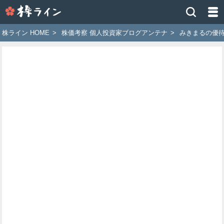
株
ラ
イ
株ライン HOME
>
株価考察 個人投資家ブログアンテナ
>
みきまるの優
ン
［ツ
イ
ッ
タ
ー
で
株
価
予
想
お
す
す
め
銘
柄］