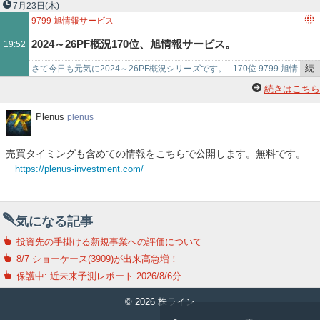
き
十七銀行 （東P、3月優待） ◎​ PF時価総額15位の準主力株は、仙台
7月23日
(木)
を
拠…
9799
旭情報サービス
記
2024～26PF概況170位、旭情報サービス。
19:52
事
で
続
さて今日も元気に2024～26PF概況シリーズです。 170位 9799 旭情
き
報サービス （東S、3月優待） ◎ PF170位は、独立系…
続きはこちら
を
記
Plenus
Plenus
plenus
事
で
売買タイミングも含めての情報をこちらで公開します。無料です。
https://plenus-investment.com/
気になる記事
投資先の手掛ける新規事業への評価について
8/7 ショーケース(3909)が出来高急増！
保護中: 近未来予測レポート 2026/8/6分
© 2026 株ライン