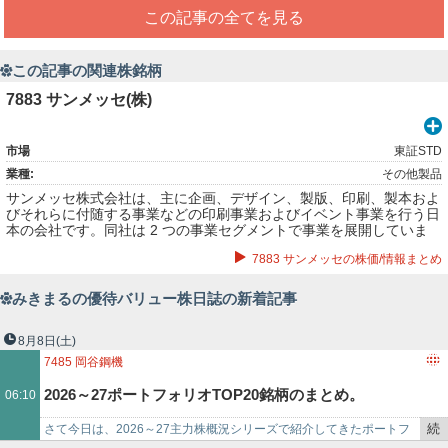
この記事の全てを見る
この記事の関連株銘柄
7883 サンメッセ(株)
市場
東証STD
業種:
その他製品
サンメッセ株式会社は、主に企画、デザイン、製版、印刷、製本およ
びそれらに付随する事業などの印刷事業およびイベント事業を行う日
本の会社です。同社は 2 つの事業セグメントで事業を展開していま
す。
7883 サンメッセの株価/情報まとめ
みきまるの優待バリュー株日誌の新着記事
8月8日
(土)
7485
岡谷鋼機
2026～27ポートフォリオTOP20銘柄のまとめ。
06:10
続
さて今日は、2026～27主力株概況シリーズで紹介してきたポートフ