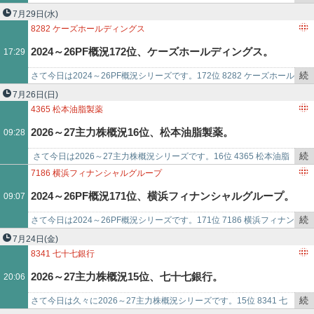
き
（東P、5月優待） ◎ PF173位は、羊毛紡織の有力…
7月29日
(水)
を
8282
ケーズホールディングス
記
2024～26PF概況172位、ケーズホールディングス。
17:29
事
で
続
さて今日は2024～26PF概況シリーズです。172位 8282 ケーズホール
き
ディングス （東P、3・9月優待） ○ PF172位は、北関東地…
7月26日
(日)
を
4365
松本油脂製薬
記
2026～27主力株概況16位、松本油脂製薬。
09:28
事
で
続
​​ さて今日は2026～27主力株概況シリーズです。16位 4365 松本油脂
き
製薬（東S、3・9月優待） ◎◎ PF時価総額16位の準主力株は、界…
7186
横浜フィナンシャルグループ
を
2024～26PF概況171位、横浜フィナンシャルグループ。
09:07
記
事
続
さて今日は2024～26PF概況シリーズです。171位 7186 横浜フィナン
で
き
シャルグループ （東P、3月優待） ○ PF171位は、大手地銀グルー…
7月24日
(金)
を
8341
七十七銀行
記
2026～27主力株概況15位、七十七銀行。
20:06
事
で
続
さて今日は久々に2026～27主力株概況シリーズです。15位 8341 七