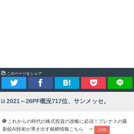
このページをシェア
ツ
シ
ブ
Pocket
2021～26PF概況717位、サンメッセ。
イ
ェ
ッ
ー
ア
ク
これからの時代の株式投資の攻略に必須！プレナスの最
新鋭AI技術が導き出す銘柄情報こちら ⇒
ト
マ
詳細