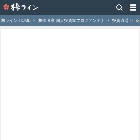
株
ラ
イ
株ライン HOME
>
株価考察 個人投資家ブログアンテナ
>
投資逍遥
>
i
ン
［ツ
イ
ッ
タ
ー
で
株
価
予
想
お
す
す
め
銘
柄］