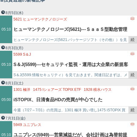
8月5日
(水)
5621
ヒューマンテクノロジーズ
ヒューマンテクノロジーズ(5621)---ＳａａＳ型勤怠管理
05:10
続
ヒューマンテクノロジーズ(5621.パッケージソフト（その他））を見
システムは前期の課金対象拡大一服。が、中小企業向け
き
ておきます。​​関連日記​​​​​​​まずは、メモ書きです。・買付候補銘柄。・
8月3日
(月)
を
2…
5599
S＆J
中心に新規顧客積み上がる。
記
S＆J(5599)---セキュリティ監視・運用は大企業の新規客
05:10
事
で
続
S＆J(5599.情報セキュリティ）を見ておきます。​​​関連日記​​​​​​まずは、メ
獲得、継続利用とも順調。
き
モ書きです。・保有銘柄。・2024年3月期の1株当たり純資産…
8月1日
(土)
を
1301
極洋
1475
Iシェアーズ TOPIX ETF
1928
積水ハウス
記
2331
ALSOK
2897
日清食品ホールディングス
8303
SBI新生銀行
iSTOPIX、日清食品HDの売買が中心でした
05:00
事
で
続
今週（7/27～7/31）の売買は、1301 極洋 買い増し1475 iSTOPIX 買
き
い増し1928 積水ハウス 買い増し2331 ALSOK 買…
7月31日
(金)
を
5949
ユニプレス
記
ユニプレス(5949)---営業減益だが、会社計画は為替前提
05:10
事