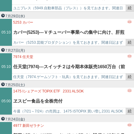
で
続
ユニプレス（5949.自動車部品（プレス））を見ておきます。​​関連日
など保守的。特損一巡。
き
記​​​まずは、メモ書きです。・買付候補銘柄。・2024年3月期の1株当
7月29日
(水)
を
たり純…
5253
カバー
記
カバー(5253)---Ｖチューバー事業への集中に向け、肝煎
05:10
事
で
続
カバー（5253.芸能プロダクション）を見ておきます。​​​​関連日記​​​​​​​​まず
りだったメタバース事業から撤退。
き
は、メモ書きです。・買付候補銘柄。・2023年3月期の1株…
7月27日
(月)
を
7974
任天堂
記
任天堂(7974)---スイッチ２は今期本体販売1650万台（前
05:10
事
で
続
任天堂（7974.ゲームソフト・玩具）を見ておきます。​​​​​​​​​​​​関連日記​​​​​​​​​​​​まず
期1986万台）、ソフト6000万本（同4871万本）計画。
き
は、メモ書きです。・買付候補銘柄。…
7月25日
(土)
を
1475
Iシェアーズ TOPIX ETF
2331
ALSOK
記
2897
日清食品ホールディングス
ヱスビー食品を全株売付
05:00
事
8306
三菱UFJフィナンシャル・グループ
2805
ヱスビー食品
で
続
今週（7/21～7/24）の売買は、1475 iSTOPIX 買い増し2331 ALSOK
き
買い増し2897 日清食品HD 買い増し8306 三菱U…
7月24日
(金)
を
4977
新田ゼラチン
記