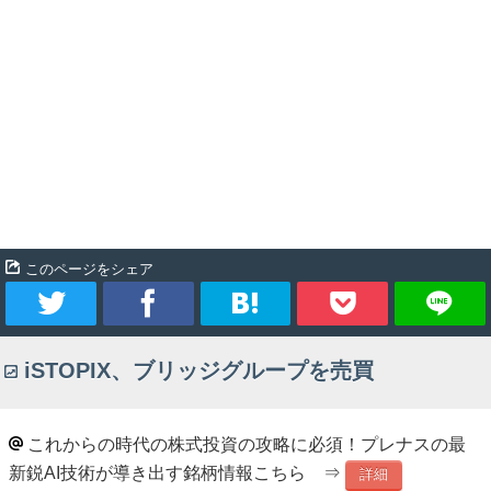
このページをシェア
ツ
シ
ブ
Pocket
iSTOPIX、ブリッジグループを売買
イ
ェ
ッ
ー
ア
ク
これからの時代の株式投資の攻略に必須！プレナスの最
新鋭AI技術が導き出す銘柄情報こちら ⇒
ト
マ
詳細