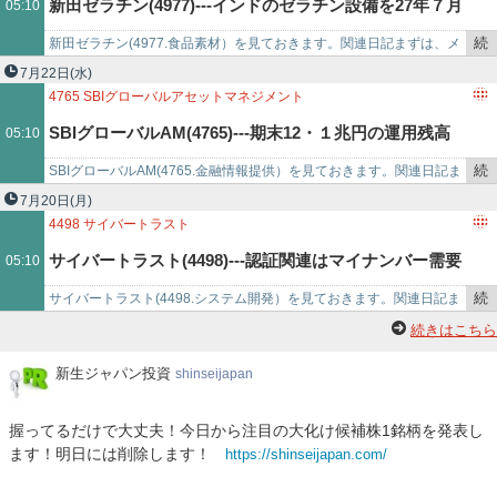
新田ゼラチン(4977)---インドのゼラチン設備を27年７月
05:10
事
で
続
新田ゼラチン(4977.食品素材）を見ておきます。​​​関連日記​​​まずは、メ
稼働で年産4500ｔから7500ｔに増強へ。
き
モ書きです。・買付候補銘柄。・2025年3月期の1株当たり純資産
7月22日
(水)
を
は、…
4765
SBIグローバルアセットマネジメント
記
SBIグローバルAM(4765)---期末12・１兆円の運用残高
05:10
事
で
続
SBIグローバルAM(4765.金融情報提供）を見ておきます。​​​​関連日記​​​​​​​ま
は27年３月末に20兆円に拡大目標。
き
ずは、メモ書きです。・保有銘柄。・2023年3月期の1…
7月20日
(月)
を
4498
サイバートラスト
記
サイバートラスト(4498)---認証関連はマイナンバー需要
05:10
事
で
続
サイバートラスト(4498.システム開発）を見ておきます。​関連日記​​​​​​ま
背景に金融機関向け本人確認が拡大。
き
ずは、メモ書きです。・保有銘柄。・2025年3月期の1株当たり純
続きはこちら
を
資…
記
新
新生ジャパン投資
shinseijapan
生
事
ジ
で
握ってるだけで大丈夫！今日から注目の大化け候補株1銘柄を発表し
ャ
ます！明日には削除します！
https://shinseijapan.com/
パ
ン