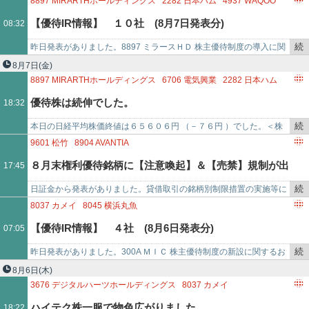
8897
MIRARTHホールディングス
2282
日本ハム
4937
WAQOO
6430
ダイコク電機
8207
テンアライド
【優待IR情報】 １０社 (8月7日発表分)
08:32
4667
アイサンテクノロジー
6140
旭ダイヤモンド工業
2501
サッポロビール
続
昨日発表がありました。8897 ミラースＨＤ 株主優待制度の導入に関
き
するお知らせ 【新設】（9月末権利）保有株数と保有期間に応じてプ
8月7日
(金)
を
レミアム優待倶楽…
8897
MIRARTHホールディングス
6706
電気興業
2282
日本ハム
記
4447
ピー・ビーシステムズ
4937
WAQOO
6430
ダイコク電機
優待株は続伸でした。
18:32
事
8207
テンアライド
4667
アイサンテクノロジー
で
6140
旭ダイヤモンド工業
2501
サッポロビール
続
本日の日経平均株価終値は６５６０６円 （－７６円 ）でした。＜株
き
式指標騰落率＞日経平均株価 －０．１２％ＴＯＰＩＸ ＋０．４７％
9601
松竹
8904
AVANTIA
を
グロース２５０ ＋…
８月末権利優待銘柄に【注意喚起】＆【売禁】規制が出
17:45
記
事
続
日証金から発表がありました。貸借取引の銘柄別制限措置の実施等に
ています。
で
き
ついて（8/7） 【注意喚起】9601 松竹㈱【売禁】8904 ㈱ＡＶＡＮＴ
8037
カメイ
8045
横浜丸魚
を
ＩＡ
【優待IR情報】 ４社 (8月6日発表分)
07:05
記
事
続
昨日発表がありました。300A ＭＩＣ 株主優待制度の新設に関するお
で
き
知らせ 【新設】（9月末権利）保有株数に応じてプレミアム優待倶楽
8月6日
(木)
を
部ポイント200…
3676
デジタルハーツホールディングス
8037
カメイ
記
8045
横浜丸魚
ハイテク株一服で物色広がりました。
18:22