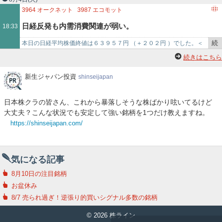
を
プレミアム優…
3964
オークネット
3987
エコモット
記
日経反発も内需消費関連が弱い。
18:33
事
で
続
本日の日経平均株価終値は６３９５７円 （＋２０２円 ）でした。＜
き
株式指標騰落率＞日経平均株価 ＋０．３２％ＴＯＰＩＸ ＋０．０
続きはこちら
を
４％グロース２５０ …
記
新
新生ジャパン投資
shinseijapan
生
事
ジ
で
日本株クラの皆さん、これから暴落しそうな株ばかり呟いてるけど
ャ
大丈夫？こんな状況でも安定して強い銘柄を1つだけ教えますね。
パ
https://shinseijapan.com/
ン
投
資
気になる記事
8月10日の注目銘柄
お盆休み
8/7 売られ過ぎ！逆張り的買いシグナル多数の銘柄
© 2026 株ライン