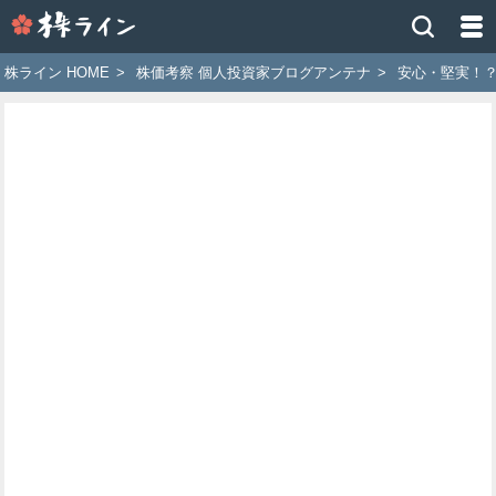
株
ラ
イ
株ライン HOME
>
株価考察 個人投資家ブログアンテナ
>
安心・堅実！
ン
［ツ
イ
ッ
タ
ー
で
株
価
予
想
お
す
す
め
銘
柄］