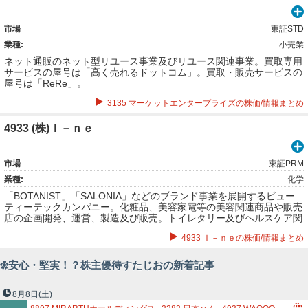
市場
東証STD
業種:
小売業
ネット通販のネット型リユース事業及びリユース関連事業。買取専用
サービスの屋号は「高く売れるドットコム」。買取・販売サービスの
屋号は「ReRe」。
3135 マーケットエンタープライズの株価/情報まとめ
4933 (株)Ｉ－ｎｅ
市場
東証PRM
業種:
化学
「BOTANIST」「SALONIA」などのブランド事業を展開するビュー
ティーテックカンパニー。化粧品、美容家電等の美容関連商品や販売
店の企画開発、運営、製造及び販売。トイレタリー及びヘルスケア関
連商品の企画開発、製造及び販売。3. Eコマース事業。
4933 Ｉ－ｎｅの株価/情報まとめ
安心・堅実！？株主優待すたじおの新着記事
8月8日
(土)