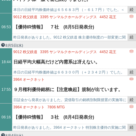
事
で
続
本日の日経平均株価終値は６５６８３円 （－６１７円 ）でした。＜
き
株式指標騰落率＞日経平均株価 －０．９３％ＴＯＰＩＸ ＋０．２
9012
秩父鉄道
3395
サンマルクホールディングス
4452
花王
を
４％グロース２５０ …
7075
QLSホールディングス
6522
アスタリスク
7979
松風
【優待IR情報】 ７社 (8月5日発表分)
06:53
記
1965
テクノ菱和
事
続
昨日発表がありました。9012 秩父鉄道 株主優待制度の一部変更に関
で
き
するお知らせ 【改悪】(3月末権利)ガーデンハウス有隣割引券廃止
8月5日
(水)
を
【拡充】宝登山ロ…
9012
秩父鉄道
3395
サンマルクホールディングス
4452
花王
記
7075
QLSホールディングス
7979
松風
1965
テクノ菱和
日経平均大幅高だけど内需系は冴えない。
18:44
事
で
続
本日の日経平均株価終値は６６３００円 （＋２３４２円 ）でした。
き
＜株式指標騰落率＞日経平均株価 ＋３．６６％ＴＯＰＩＸ ＋２．１
3964
オークネット
を
３％グロース２５０…
９月権利優待銘柄に【注意喚起】規制が出ています。
17:55
記
事
続
日証金から発表がありました。貸借取引の銘柄別制限措置の実施等に
で
き
ついて（8/5） 【注意喚起】3964 ㈱オークネット（9月2日権利）
3964
オークネット
7806
MTG
を
【優待IR情報】 ３社 (8月4日発表分)
06:16
記
事
続
昨日発表がありました。3964 オークネット 特別株主優待の実施に関
で
き
するお知らせ 【特別優待】（2026年9月2日権利）保有株数に応じて
8月4日
(火)