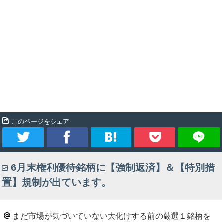
このページをシェア
ツ
シ
ブ
Pocket
6月末権利優待銘柄に【強制返済】＆【特別措
イ
ェ
ッ
置】規制が出ています。
ー
ア
ク
ト
マ
まだ市場が気づいていない大化けする前の厳選１銘柄を