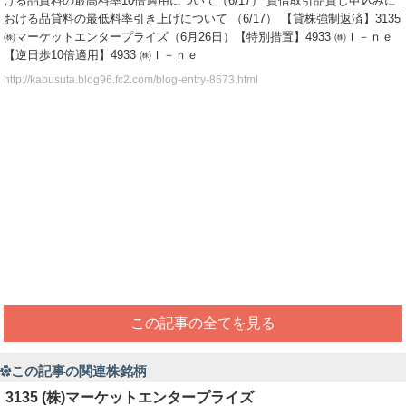
ける品貸料の最高料率10倍適用について（6/17） 貸借取引品貸し申込みに
おける品貸料の最低料率引き上げについて （6/17） 【貸株強制返済】3135
㈱マーケットエンタープライズ（6月26日）【特別措置】4933 ㈱Ｉ－ｎｅ
【逆日歩10倍適用】4933 ㈱Ｉ－ｎｅ
http://kabusuta.blog96.fc2.com/blog-entry-8673.html
この記事の全てを見る
この記事の関連株銘柄
3135 (株)マーケットエンタープライズ