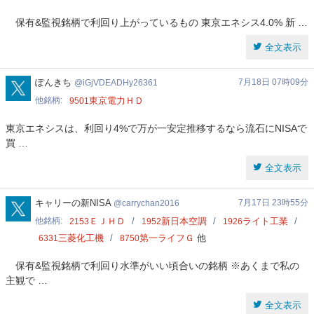
保有&監視銘柄で利回り上がっているもの 東京エネシス4.0% 新 …
全文表示
iGjVDEADHy26361
ぽんきち
7月18日 07時09分
iGjVDEADHy26361
他銘柄
東京電力ＨＤ
9501
東京エネシスは、利回り4%で万が一安定推移するなら流石にNISAで
買 …
全文表示
carrychan2016
キャリーの新NISA
7月17日 23時55分
carrychan2016
他銘柄
ＥＪＨＤ
新日本空調
ライト工業
2153
1952
1926
三菱化工機
第一ライフＧ
他
6331
8750
保有&監視銘柄で利回り水準がいい頃合いの銘柄 ※あくまで私の
主観で …
全文表示