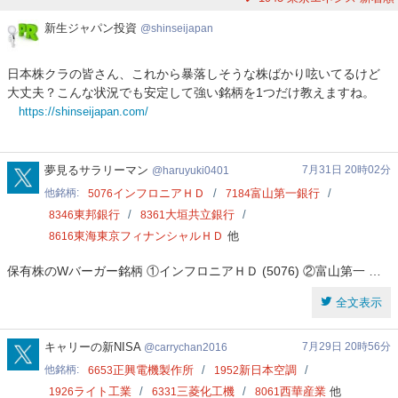
新
新生ジャパン投資
shinseijapan
生
ジ
日本株クラの皆さん、これから暴落しそうな株ばかり呟いてるけど
ャ
大丈夫？こんな状況でも安定して強い銘柄を1つだけ教えますね。
パ
https://shinseijapan.com/
ン
投
資
haruyuki0401
夢見るサラリーマン
7月31日 20時02分
haruyuki0401
他銘柄
インフロニアＨＤ
富山第一銀行
5076
7184
東邦銀行
大垣共立銀行
8346
8361
東海東京フィナンシャルＨＤ
他
8616
保有株のWバーガー銘柄 ①インフロニアＨＤ (5076) ②富山第一 …
全文表示
carrychan2016
キャリーの新NISA
7月29日 20時56分
carrychan2016
他銘柄
正興電機製作所
新日本空調
6653
1952
ライト工業
三菱化工機
西華産業
他
1926
6331
8061