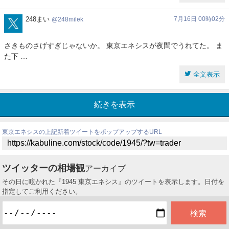
248milek
248まい
7月16日 00時02分
248milek
さきものさげすぎじゃないか。 東京エネシスが夜間でうれてた。 ま
た下 …
全文表示
続きを表示
東京エネシスの上記新着ツイートをポップアップするURL
ツイッターの相場観
アーカイブ
その日に呟かれた『1945 東京エネシス』のツイートを表示します。日付を
指定してご利用ください。