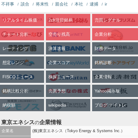
不祥事
談合
将来性
親会社
本社
逮捕
ir
リアルタイム株価
2ch注目銘柄
売買シグナル
チャート分析
空売り残高
企業分析
レーティング
決算速報
財務データ
想定レンジ
企業スコア
銘柄診断
FISCOニュース
株探ニュース
企業情報
銘柄比較分析
売買予想
Yahoo掲示板
納税額
wikipedia
ブログ デイトレ
東京エネシス
企業情報
の
企業名
(株)東京エネシス（Tokyo Energy & Systems Inc.）