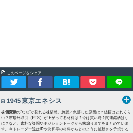
このページをシェア
ツ
シ
ブ
Pocket
1945
東京エネシス
イ
ェ
ッ
株価変動
の”なぜ”が見れる株情報。急騰／急落した原因は？値幅はどれくら
ー
ア
ク
い？市場外取引（PTS）が上がってる材料は？今は買い時？関連銘柄はな
に？など、素朴な疑問やポジショントークから株煽りまでをまとめていま
ト
マ
す。今トレーダー達はIRや決算等の材料からどのように値動きを予想する