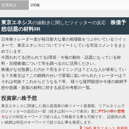
売買単位
100株
東京エネシス
株価予
の値動きに関したツイッターの反応
想/話題の材料/IR
日本株トレーダー達が毎日膨大な量の相場観をつぶやいているツイッ
ターで、東京エネシスについてツイートしている市況コメントをまと
めています。
今買われてる(売られてる)理屈・今後の動向・話題になっている材
料・目標株価について等を調べるのに活用ください。
株価がなぜ急騰したのか？売るタイミングは？どんな人が保有してい
る？大株主は？この銘柄のせいで退場に追いやられたトレーダーは？
それは何故？これからどうなる？等、 様々な疑問疑惑や今後の銘柄予
想や急騰・急落の材料に対する反応や考察の一覧。
投資家
株予想
の
東京エネシスに関連した個人投資家の株ツイート新着順。リアルタイムで
のツイッターの反応の一部（続きは別ページで表示）更に
PTS
や
IR
や
空売
り
などの特定キーワードで絞り込んで検索する事も可能です。 話題性の高
い銘柄は特定のキーワードで絞り込む事を推奨します。
1945 東京エネシス
新着順