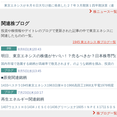
東京エネシスが８月６日大引け後に発表した２７年３月期第１四半期決算（連
株ニュース一覧
結）は売上高２０５億９４００万円（前年同期比３１．６％増）、純利益８億７
００…
関連株ブログ
投資や株情報やデイトレのブログで更新された記事の中で東京エネシスに
関連したものの一覧。
1945 東エネシス
株ブログ一覧
PR
8月6日(木)20:43
明日、東京エネシスの株価がヤバい！？売るべきか？日本株専門
国内市場で急騰する銘柄が高確率で散見されます。のような銘柄を掴み、投資の
ブログ
世界でチャンスを狙うなら信頼できる投資助言を得ることが重要です。弊社では
8月5日(水)13:45
■原発関連銘柄
投資戦略に困っている初心者の投資家様をサポートする環境を…
1433ベステラ1945東京エネシス1963日揮ＨＤ1966高田工1968太平電1976明星
ブログ
工5631日製鋼6378木村化6466ＴＶＥ6501日立…
7月23日(木)10:17
再生エネルギー関連銘柄
1407ウエストＨＤ1434ＪＥＳＣＯ1436グリーンエナ1605ＩＮＰＥＸ1711ＳＤＳ
株ブログ一覧
ＨＤ1798守谷商会1832北海電工1945東京エネシス1…