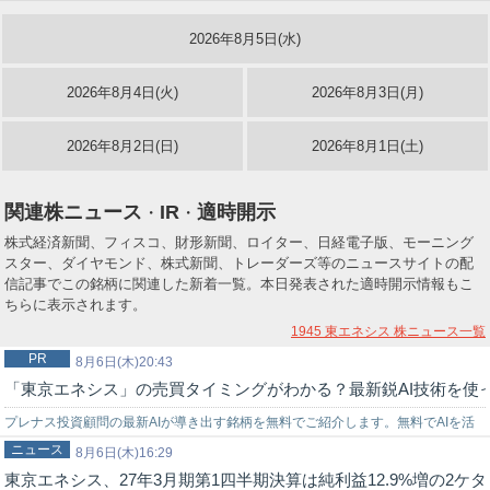
2026年8月5日(水)
2026年8月4日(火)
2026年8月3日(月)
2026年8月2日(日)
2026年8月1日(土)
関連株ニュース
IR
適時開示
・
・
株式経済新聞、フィスコ、財形新聞、ロイター、日経電子版、モーニング
スター、ダイヤモンド、株式新聞、トレーダーズ等のニュースサイトの配
信記事でこの銘柄に関連した新着一覧。本日発表された適時開示情報もこ
ちらに表示されます。
1945 東エネシス
株ニュース一覧
PR
8月6日(木)20:43
「東京エネシス」の売買タイミングがわかる？最新鋭AI技術を使
プレナス投資顧問の最新AIが導き出す銘柄を無料でご紹介します。無料でAIを活
ニュース
用した株式投資を始めてみませんか？上手く使いこなせれば…
8月6日(木)16:29
東京エネシス、27年3月期第1四半期決算は純利益12.9%増の2ケ