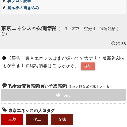
株ブログ記事
5
掲示板の書き込み
6
東京エネシス
株価情報
の
（ＩＲ・材料・空売り・関連銘柄な
ど）
20:36
【警告】東京エネシスはまだ握ってて大丈夫？最新鋭AI技
術が導き出す銘柄情報はこちらから。
詳細
Twitter売買感情(買い予想感情)
個人投資家／株トレーダー
none
東京エネシスの人気タグ
三菱
化工
Ｓ株