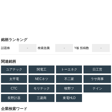
銘柄ランキング
話題株
-
検索急騰
-
Y板 投稿数
-
関連銘柄
ユアテック
関電工
トーエネク
日工営
太平電
NECネツ
不二家
ラサ商事
CTC
モリテック
牧野フ
テイン
長野計器
三菱商
東電HLD
企業検索ワード