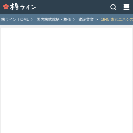
株
ラ
イ
株ライン HOME
>
国内株式銘柄・株価
>
建設業業
>
1945 東京エネシ
ン
［ツ
イ
ッ
タ
ー
で
株
価
予
想
お
す
す
め
銘
柄］