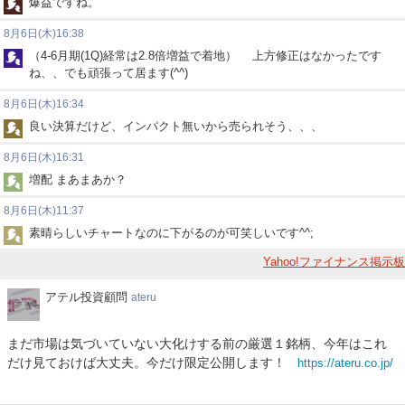
爆益ですね。
8月6日(木)16:38
（4-6月期(1Q)経常は2.8倍増益で着地） 上方修正はなかったです
ね、、でも頑張って居ます(^^)
8月6日(木)16:34
良い決算だけど、インパクト無いから売られそう、、、
8月6日(木)16:31
増配 まあまあか？
8月6日(木)11:37
素晴らしいチャートなのに下がるのが可笑しいです^^;
Yahoo!ファイナンス掲示板
ア
アテル投資顧問
ateru
テ
ル
まだ市場は気づいていない大化けする前の厳選１銘柄、今年はこれ
投
だけ見ておけば大丈夫。今だけ限定公開します！
https://ateru.co.jp/
資
顧
問