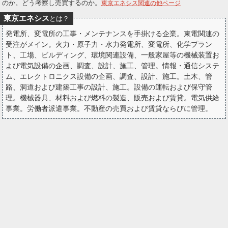
のか。どう考察し売買するのか。
東京エネシス関連の他ページ
ー
東京エネシス
とは？
ク
発電所、変電所の工事・メンテナンスを手掛ける企業。東電関連の
受注がメイン。火力・原子力・水力発電所、変電所、化学プラン
ト、工場、ビルディング、環境関連設備、一般家屋等の機械装置お
よび電気設備の企画、調査、設計、施工、管理。情報・通信システ
ム、エレクトロニクス設備の企画、調査、設計、施工。土木、管
路、洞道および建築工事の設計、施工。設備の運転および保守管
理。機械器具、材料および燃料の製造、販売および賃貸。電気供給
事業。労働者派遣事業。不動産の売買および賃貸ならびに管理。