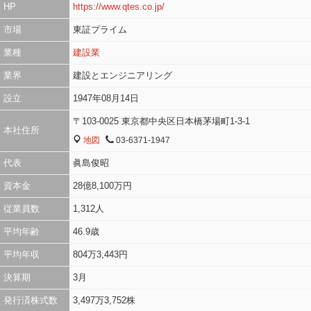
HP
https://www.qtes.co.jp/
市場
東証プライム
業種
建設業
業界
建設とエンジニアリング
設立
1947年08月14日
〒103-0025 東京都中央区日本橋茅場町1-3-1
本社住所
地図
03-6371-1947
MAP
TEL
代表
眞島俊昭
資本金
28億8,100万円
従業員数
1,312人
平均年齢
46.9歳
平均年収
804万3,443円
決算期
3月
発行済株式数
3,497万3,752株