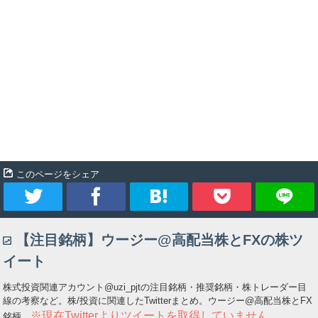
このページをシェア
ツ
シ
ブ
Pocket
【注目銘柄】ウージー@高配当株とFXの株ツ
イ
ェ
ッ
イート
ー
ア
ク
株式投資関連アカウント@uzi_pjtの注目銘柄・推奨銘柄・株トレーダー目
線の考察など。株/投資に関連したTwitterまとめ。ウージー@高配当株とFX
ト
マ
※現在Twitterよりツイートを取得していません
銘柄。