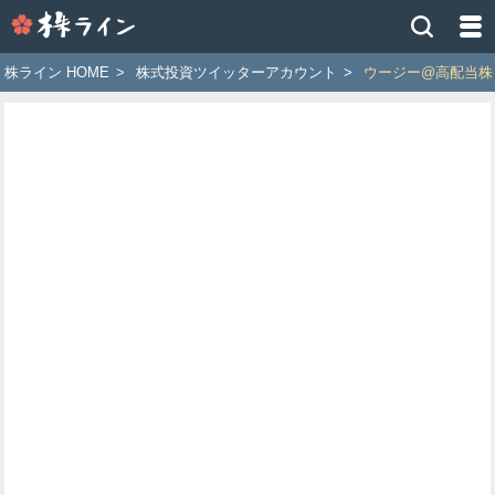
株
ラ
イ
株ライン HOME
>
株式投資ツイッターアカウント
>
ウージー@高配当株
ン
［ツ
イ
ッ
タ
ー
で
株
価
予
想
お
す
す
め
銘
柄］