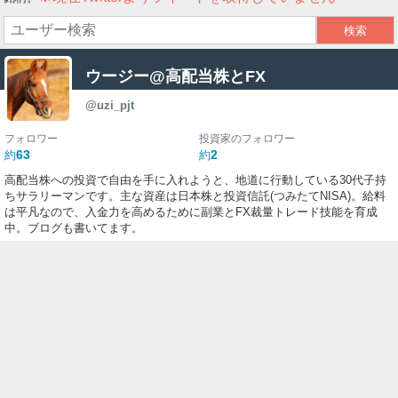
ー
ク
ウージー@高配当株とFX
@uzi_pjt
フォロワー
投資家のフォロワー
63
2
約
約
高配当株への投資で自由を手に入れようと、地道に行動している30代子持
ちサラリーマンです。主な資産は日本株と投資信託(つみたてNISA)。給料
は平凡なので、入金力を高めるために副業とFX裁量トレード技能を育成
中。ブログも書いてます。