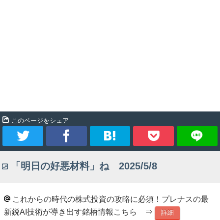
このページをシェア
ツ
シ
ブ
Pocket
「明日の好悪材料」ね 2025/5/8
イ
ェ
ッ
ー
ア
ク
これからの時代の株式投資の攻略に必須！プレナスの最
新鋭AI技術が導き出す銘柄情報こちら ⇒
ト
マ
詳細