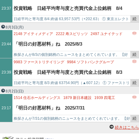
5697
サンユウ
5801
古河電気工業
5857
AREホールディングス
を
計…
6971
京セラ
6920
レーザーテック
4063
信越化学工業
投資戦略 日経平均寄与度と売買代金上位銘柄 8/4
23:37
6047
GUNOSY
6141
DMG森精機
6395
タダノ
6472
NTN
記
7735
SCREENホールディングス
7272
ヤマハ発動機
6622
ダイヘン
事
4578
大塚ホールディングス
9984
ソフトバンクグループ
続
日経平均と寄与度 8/4 終値 63,957.53円（+202.63） ① 東京エレクト
で
6857
アドバンテスト
9983
ファーストリテイリング
6762
TDK
き
ロン（8035） +171.97② キオクシア（285A…
8月3日
(月)
9766
コナミグループ
4507
塩野義製薬
9433
KDDI
9735
セコム
を
2148
アイティメディア
2222
寿スピリッツ
2497
ユナイテッド
2282
日本ハム
8766
東京海上ホールディングス
7011
三菱重
記
2612
かどや製油
2664
カワチ薬品
2907
あじかん
3276
JPMC
「明日の好悪材料」ね 2025/8/3
23:44
事
3744
サイオス
3914
JIG－SAW
4151
協和キリン
4272
日本化薬
で
4507
塩野義製薬
4523
エーザイ
4689
LINEヤフー
4746
東計電算
続
株探さんが8/3の個別銘柄のニュースをまとめてくれています。 【好
4768
大塚商会
4958
長谷川香料
5367
ニッカトー
き
材料】 アイティメディア ＜2148＞ [東証Ｐ] 4-6月期(1Q)最終は4…
9983
ファーストリテイリング
9984
ソフトバンクグループ
5631
日本製鋼所
6018
阪神内燃機工業
6134
FUJI
6368
オルガノ
を
6762
TDK
6920
レーザーテック
5803
フジクラ
投資戦略 日経平均寄与度と売買代金上位銘柄 8/3
23:39
6493
NITTAN
7134
アップガレージグル
記
6723
ルネサスエレクトロニクス
6146
ディスコ
事
4578
大塚ホールディングス
7741
HOYA
6857
アドバンテスト
続
日経平均と寄与度 8/3 終値 63754.90円（▲607.12） ① ファーストリ
で
6954
ファナック
4062
イビデン
8035
東京エレクトロン
き
テイリング（9983） +113.44② ソフトバンクG（…
8月2日
(日)
6971
京セラ
6758
ソニーグループ
4519
中外製薬
を
1514
住石ホールディングス
1879
新日本建設
1939
四電工
6981
村田製作所
7269
スズキ
7203
トヨタ自動車
6976
太陽誘電
記
1994
高橋カーテンウォール工業
2121
MIXI
2782
セリア
「明日の好悪材料」ね 2025/7/31
23:17
8306
三菱UFJフィナン
事
3640
電算
3762
テクマトリックス
3841
ジーダット
で
3993
PKSHA TECHNOLOGY
4204
積水化学工業
続
株探さんが7/31の個別銘柄のニュースをまとめてくれています。 【好
4228
積水化成品工業
4377
ワンキャリア
き
材料】 住石ホールディングス ＜1514＞ [東証Ｓ] 4-6月期(1Q)経…
続きはこちら
4816
東映アニメーション
5269
日本コンクリート工業
を
5334
日本特殊陶業
5612
日本鋳鉄管
5821
平河ヒューテック
記