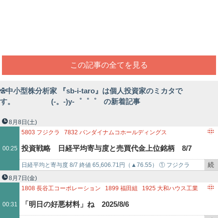
この記事の全てを見る
中小型株分析家 『sb-i-taro』は個人投資家のミカタで
す。 (-。-)y-゜゜゜ の新着記事
8月8日
(土)
5803
フジクラ
7832
バンダイナムコホールディングス
9983
ファーストリテイリング
6098
リクルートホールディングス
投資戦略 日経平均寄与度と売買代金上位銘柄 8/7
00:25
9433
KDDI
9766
コナミグループ
4578
大塚ホールディングス
6954
ファナック
4543
テルモ
6758
ソニーグループ
続
日経平均と寄与度 8/7 終値 65,606.71円（▲76.55） ① フジクラ
6857
アドバンテスト
9984
ソフトバンクグループ
き
（5803） +118.47② バンダイナムコ（7832） +…
8月7日
(金)
8035
東京エレクトロン
6920
レーザーテック
を
1808
長谷工コーポレーション
1899
福田組
1925
大和ハウス工業
4901
富士フイルムホールディングス
2413
エムスリー
記
2681
ゲオホールディングス
3422
J－MAX
3435
サンコーテクノ
「明日の好悪材料」ね 2025/8/6
00:31
6146
ディスコ
事
3676
デジタルハーツホールディングス
3877
中越パルプ工業