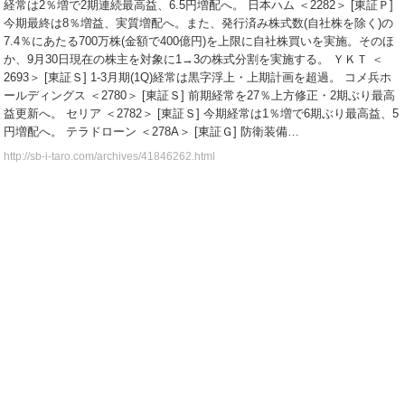
経常は2％増で2期連続最高益、6.5円増配へ。 日本ハム ＜2282＞ [東証Ｐ]
今期最終は8％増益、実質増配へ。また、発行済み株式数(自社株を除く)の
7.4％にあたる700万株(金額で400億円)を上限に自社株買いを実施。そのほ
か、9月30日現在の株主を対象に1→3の株式分割を実施する。 ＹＫＴ ＜
2693＞ [東証Ｓ] 1-3月期(1Q)経常は黒字浮上・上期計画を超過。 コメ兵ホ
ールディングス ＜2780＞ [東証Ｓ] 前期経常を27％上方修正・2期ぶり最高
益更新へ。 セリア ＜2782＞ [東証Ｓ] 今期経常は1％増で6期ぶり最高益、5
円増配へ。 テラドローン ＜278A＞ [東証Ｇ] 防衛装備…
http://sb-i-taro.com/archives/41846262.html