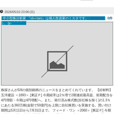
ー
2026/05/10 23:06
(日)
ク
中小型株分析家 『sb-i-taro』は個人投資家のミカタです。
関連銘柄
0件
(-。-)y-゜゜゜
株探さんが5/8の個別銘柄のニュースをまとめてくれています。 【好材料】
五洋建設 ＜1893＞ [東証Ｐ] 今期経常は2％増で2期連続最高益、前期配当を
4円増額・今期は4円増配へ。また、発行済み株式数(自社株を除く)の1.3％
にあたる360万株(金額で50億円)を上限に自社株買いを実施する。買い付け
期間は5月11日から7月31日まで。 フィード・ワン ＜2060＞ [東証Ｐ] 今期