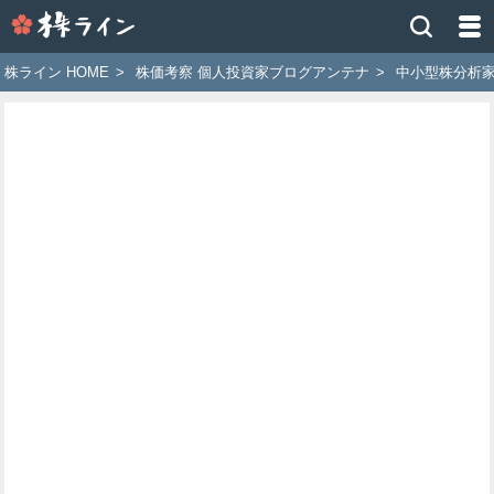
株
ラ
イ
株ライン HOME
>
株価考察 個人投資家ブログアンテナ
>
中小型株分析家
ン
［ツ
イ
ッ
タ
ー
で
株
価
予
想
お
す
す
め
銘
柄］