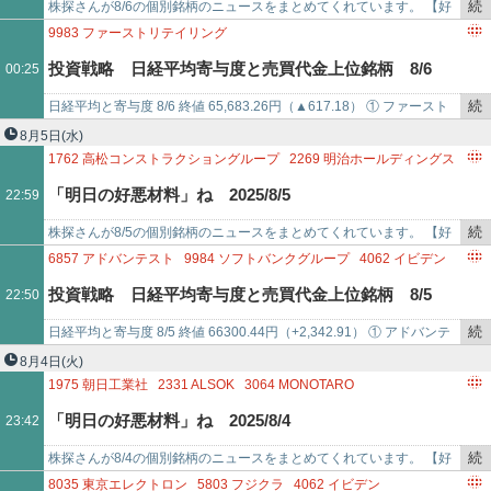
で
3901
マークラインズ
4004
レゾナック・ホールディングス
続
株探さんが8/6の個別銘柄のニュースをまとめてくれています。 【好
4246
ダイキョーニシカワ
4293
セプテーニ・ホールディングス
き
材料】 長谷工コーポレーション ＜1808＞ [東証Ｐ] 4-6月期(1Q)経…
9983
ファーストリテイリング
5016
JX金属
5021
コスモエネルギーホールディングス
を
7832
バンダイナムコホールディングス
6645
オムロン
投資戦略 日経平均寄与度と売買代金上位銘柄 8/6
00:25
5185
フコク
5208
有沢製
記
2801
キッコーマン
4452
花王
8015
豊田通商
事
4503
アステラス製薬
9433
KDDI
4385
メルカリ
続
日経平均と寄与度 8/6 終値 65,683.26円（▲617.18） ① ファースト
で
6098
リクルートホールディングス
8035
東京エレクトロン
き
リテイリング（9983） +162.51② バンダイナムコ…
8月5日
(水)
9984
ソフトバンクグループ
6857
アドバンテスト
5803
フジクラ
を
1762
高松コンストラクショングループ
2269
明治ホールディングス
4062
イビデン
6762
TDK
6920
レーザーテック
6976
太陽誘電
記
2801
キッコーマン
2980
SREホールディングス
3110
日東紡
「明日の好悪材料」ね 2025/8/5
22:59
6981
村田製作所
5801
古河電気工業
6758
ソニ
事
3433
トーカロ
3668
コロプラ
3690
イルグルム
4052
フィーチャ
で
4452
花王
4471
三洋化成工業
4483
JMDC
4503
アステラス製薬
続
株探さんが8/5の個別銘柄のニュースをまとめてくれています。 【好
4911
資生堂
5301
東海カーボン
き
材料】 高松コンストラクショングループ ＜1762＞ [東証Ｐ] 4-6月期
6857
アドバンテスト
9984
ソフトバンクグループ
4062
イビデン
5384
フジミインコーポレーテッド
5480
日本冶金工業
を
(…
8035
東京エレクトロン
5803
フジクラ
6981
村田製作所
投資戦略 日経平均寄与度と売買代金上位銘柄 8/5
22:50
5851
リョービ
5885
ジーデップ・アドバンス
9434
ソフトバンク
記
6762
TDK
6954
ファナック
8015
豊田通商
事
9983
ファーストリテイリング
6367
ダイキン工業
6841
横河電機
続
日経平均と寄与度 8/5 終値 66300.44円（+2,342.91） ① アドバンテ
で
8058
三菱商事
4543
テルモ
8031
三井物産
き
スト（6857） +656.50② ソフトバンクG（99…
8月4日
(火)
4578
大塚ホールディングス
9433
KDDI
を
1975
朝日工業社
2331
ALSOK
3064
MONOTARO
7832
バンダイナムコホールディングス
9107
川崎汽船
記
3469
デュアルタップ
3964
オークネット
4062
イビデン
「明日の好悪材料」ね 2025/8/4
23:42
6976
太陽誘電
6920
レーザーテック
8306
三菱U
事
4444
インフォネット
4475
HENNGE
で
4676
フジ・メディア・ホールディングス
4732
ユー・エス・エス
続
株探さんが8/4の個別銘柄のニュースをまとめてくれています。 【好
4980
デクセリアルズ
5393
ニチアス
5401
日本製鉄
き
材料】 タスキホールディングス ＜166A＞ [東証Ｐ] 10-6月期(3Q累
8035
東京エレクトロン
5803
フジクラ
4062
イビデン