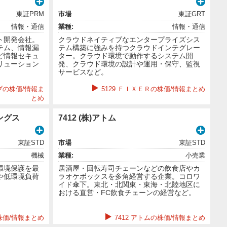
東証PRM
市場
東証GRT
情報・通信
業種:
情報・通信
ト開発会社。
クラウドネイティブなエンタープライズシス
テム、情報漏
テム構築に強みを持つクラウドインテグレー
ど情報セキュ
ター。クラウド環境で動作するシステム開
リューション
発、クラウド環境の設計や運用・保守、監視
サービスなど。
ブの株価/情報ま
5129 ＦＩＸＥＲの株価/情報まとめ
とめ
ィングス
7412 (株)アトム
東証STD
市場
東証STD
機械
業種:
小売業
環境保護を最
居酒屋・回転寿司チェーンなどの飲食店やカ
や低環境負荷
ラオケボックスを多角経営する企業。コロワ
。
イド傘下。東北・北関東・東海・北陸地区に
おける直営・FC飲食チェーンの経営など。
の株価/情報まとめ
7412 アトムの株価/情報まとめ