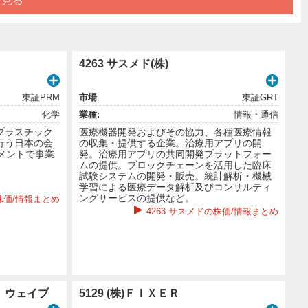
を見る
4263 サスメド(株)
東証PRM
市場
東証GRT
化学
業種:
情報・通信
プラスチック
医療機器開発およびその協力、各種医療情報
行う日本の会
の収集・提供する企業。治療用アプリの開
グメントで事業
発。治療用アプリの共同開発プラットフォー
ムの提供。ブロックチェーンを活用した臨床
試験システムの開発・販売。統計解析・機械
学習による医療データ解析及びコンサルティ
ングサービスの提供など。
株価/情報まとめ
4263 サスメドの株価/情報まとめ
ト ウェイブ
5129 (株)ＦＩＸＥＲ