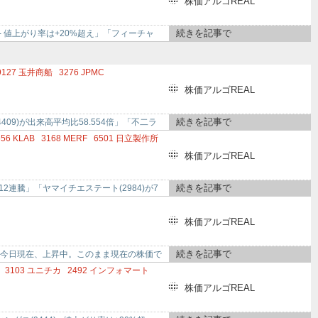
株価アルゴREAL
続きを記事で
 - 値上がり率は+20%超え」「フィーチャ
9127
玉井商船
3276
JPMC
ンフォネット
株価アルゴREAL
続きを記事で
09)が出来高平均比58.554倍」「不二ラ
656
KLAB
3168
MERF
6501
日立製作所
株価アルゴREAL
続きを記事で
が12連騰」「ヤマイチエステート(2984)が7
株価アルゴREAL
続きを記事で
バイスは今日現在、上昇中。このまま現在の株価で
3103
ユニチカ
2492
インフォマート
株価アルゴREAL