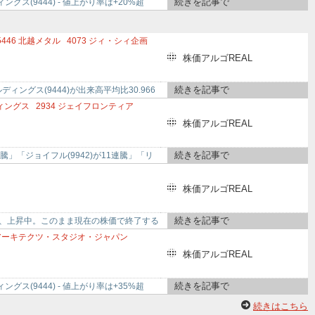
続きを記事で
ス(9444) - 値上がり率は+20%超
5446
北越メタル
4073
ジィ・シィ企画
5940
不二サッシ
株価アルゴREAL
続きを記事で
ングス(9444)が出来高平均比30.966
ィングス
2934
ジェイフロンティア
ド海運
株価アルゴREAL
続きを記事で
連騰」「ジョイフル(9942)が11連騰」「リ
株価アルゴREAL
続きを記事で
今日現在、上昇中。このまま現在の株価で終了する
ーキテクツ・スタジオ・ジャパン
ップ
4424
AMAZIA
5138
REBASE
株価アルゴREAL
続きを記事で
ス(9444) - 値上がり率は+35%超
続きはこちら