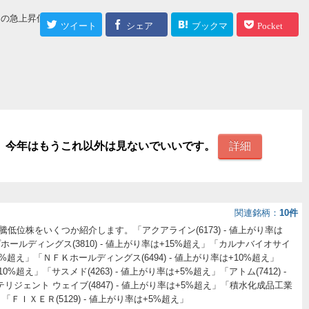
 今日の急上昇低位株・ボ
ツイート
シェア
ブックマ
Pocket
ーク
。今年はもうこれ以外は見ないでいいです。
詳細
関連銘柄
10件
の急騰低位株をいくつか紹介します。「アクアライン(6173) - 値上がり率は
ールディングス(3810) - 値上がり率は+15%超え」「カルナバイオサイ
+10%超え」「ＮＦＫホールディングス(6494) - 値上がり率は+10%超え」
10%超え」「サスメド(4263) - 値上がり率は+5%超え」「アトム(7412) -
リジェント ウェイブ(4847) - 値上がり率は+5%超え」「積水化成品工業
え」「ＦＩＸＥＲ(5129) - 値上がり率は+5%超え」