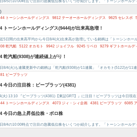
日8/5の10:00時点で注目の急騰低位株をいくつか紹介します。「トーシンホールディング
」「フィーチャ…
)
444
トーシンホールディングス
9812
テーオーホールディングス
9625
セレスポ
226
湖池屋
8518
日本アジア投資
5138
REBASE
6664
オプトエレクトロニクス
/4 トーシンホールディングス(9444)が出来高急増！
近5日間の出来高平均から今日8/4(火)出来高が急増している銘柄は「トーシンホールディ
」「テーオーホ…
308
乾汽船
5122
オカモト
9942
ジョイフル
9245
リベロ
9279
ギフトホールデ
244
デジタリフト
2984
ヤマイチエステート
6364
AIRMAN
9110
NSユナイテッ
/4 乾汽船(9308)が連続値上がり！
日8/4(火)も連騰更新中の銘柄は「乾汽船(9308)が11連騰」「オカモト(5122)が11
ロ(…
381
ビープラッツ
/4 今日の注目株：ビープラッツ(4381)
/4(火) 13:10 『ビープラッツ(4381)【東証GRT】』に注目！ビープラッツは
、7/31…
444
トーシンホールディングス
4073
ジィ・シィ企画
4381
ビープラッツ
6085
ア
851
日本一ソフトウェア
3810
サイバーステップホールディングス
4881
ファンペ
/4 今日の急上昇低位株・ボロ株
日8/4の10:00時点で注目の急騰低位株をいくつか紹介します。「トーシンホールディング
」「ジィ・シィ…