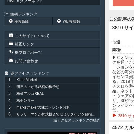
メタプラネット
3350
銘柄ランキング
この記事の
検索急騰
Y板 投稿数
このサイトについて
市場
相互リンク
業種:
株ブログパーツ
ＰＣオンラ
お問い合わせ
クを通じた
ーションを
などの海外
逆アクセスランキング
イセンス契
1
Killer Market
る。201
チスロを遊
2
明日の上がる銘柄の株予想
始。ネット
3
株価アルゴREAL
トウェアの
リ、3Dグ
4
株センサー
ンラインゲ
5
marketmakerの株式トレンド分析
営。
6
サラリーマンが株式投資でセミリタイアを目指してみました。
3810
逆アクセスランキングの続き
4572 