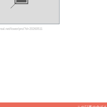
ureal.net/lower/pro/?d=20260511