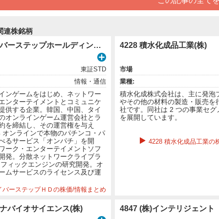
この記事の全て
関連株銘柄
3810 サイバーステップホールディングス(株)
4228 積水化成品工業(株)
東証STD
市場
情報・通信
業種:
インゲームをはじめ、ネットワー
積水化成株式会社は、主に発泡
エンターテイメントとコミュニケ
やその他の材料の製造・販売を
提供する企業。韓国、中国、タイ
社です。同社は 2 つの事業セ
のオンラインゲーム運営会社とラ
を展開しています。
約を締結し、その運営権を与え
9年 オンラインで本物のパチンコ・パ
べるサービス「オンパチ」を開
4228 積水化成品工業の
ワーク・エンターテイメントソフ
開発。分散ネットワークライブラ
ラフィックエンジンの研究開発。オ
ームサービスのライセンス及び運
 サイバーステップＨＤの株価/情報まとめ
カルナバイオサイエンス(株)
4847 (株)インテリジェン