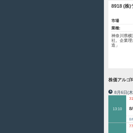
8918 (株
市場
業種:
神奈川県横
社。企業理
造」
株価アルゴR
8月6日
(木
3
8
13:10
8
7
7
5