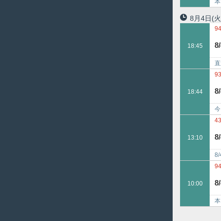
本
え
8月4日
(火
9
2
8
18:45
直
倍
9
9
8
18:44
今
ベ
4
8
13:10
8
と
9
3
8
10:00
本
え