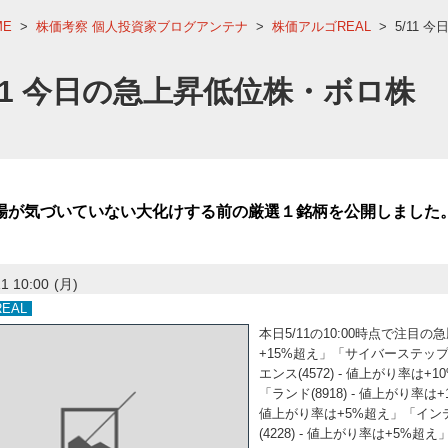
ME
>
株価考察 個人投資家ブログアンテナ
>
株価アルゴREAL
>
5/11
/11 今日の急上昇低位株・ボロ株
場が気づいていない大化けする前の厳選１銘柄を公開しました
1 10:00
(月)
EAL
本日5/11の10:00時点で注目
+15%超え」「サイバーステップホ
エンス(4572) - 値上がり率は
「ランド(8918) - 値上がり率は+
値上がり率は+5%超え」「インテ
(4228) - 値上がり率は+5%超