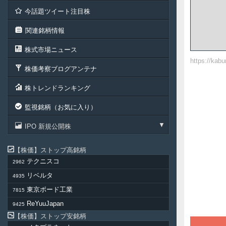
今話題ツイート注目株
関連銘柄情報
株式市場ニュース
https://kab
株価考察ブログアンテナ
株トレンドランキング
監視銘柄（お気に入り）
IPO 新規公開株
株価
ストップ高銘柄
テクニスコ
2962
リベルタ
4935
東京ボード工業
7815
ReYuuJapan
9425
株価
ストップ安銘柄