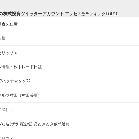
の株式投資ツイッターアカウント
アクセス数ランキングTOP10
朝倉久仁彦
急騰
ありゃりゃ
株情報・株トレード日誌
??ハクナマタタ??
ウルフ村田（村田美夏）
矢澤にこ
ざら速(ザラ場速報) @ときどき仮想通貨
スロカス