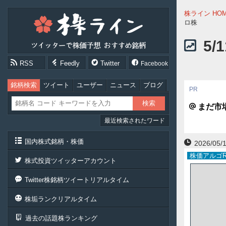
株
株ライン HO
ラ
ロ株
イ
ン
5
［ツ
イ
RSS
Feedly
Twitter
Facebook
ッ
タ
ー
銘柄検索
ツイート
ユーザー
ニュース
ブログ
で
株
まだ市
価
最近検索されたワード
予
想
お
国内株式銘柄・株価
2026/05/1
す
株価アルゴR
す
株式投資ツイッターアカウント
め
銘
Twitter株銘柄ツイートリアルタイム
柄］
株垢ランクリアルタイム
過去の話題株ランキング