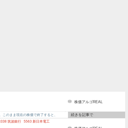
株価アルゴREAL
続きを記事で
、上昇中。このまま現在の株価で終了すると、
8338
筑波銀行
5563
新日本電工