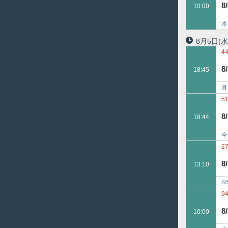
8
10:00
本
(4
8月5日
(水
4
4
8
18:45
9
直
テ
5
4
8
18:44
今
連
2
8
13:10
8
終
9
6
8
10:00