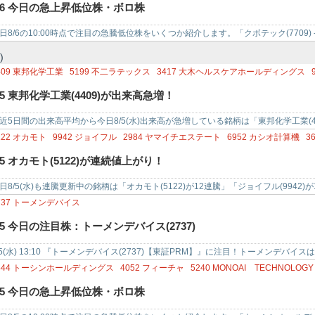
/6 今日の急上昇低位株・ボロ株
日8/6の10:00時点で注目の急騰低位株をいくつか紹介します。「クボテック(7709)
052) …
)
409
東邦化学工業
5199
不二ラテックス
3417
大木ヘルスケアホールディングス
772
SM ENTERTAINMENT JAPAN
3416
ピクスタ
4624
イサム塗料
4444
イ
/5 東邦化学工業(4409)が出来高急増！
444
トーシンホールディングス
近5日間の出来高平均から今日8/5(水)出来高が急増している銘柄は「東邦化学工業(44
ックス(519…
122
オカモト
9942
ジョイフル
2984
ヤマイチエステート
6952
カシオ計算機
3
025
多木化学
6986
双葉電子工業
/5 オカモト(5122)が連続値上がり！
日8/5(水)も連騰更新中の銘柄は「オカモト(5122)が12連騰」「ジョイフル(9942)
騰」…
737
トーメンデバイス
/5 今日の注目株：トーメンデバイス(2737)
/5(水) 13:10 『トーメンデバイス(2737)【東証PRM】』に注目！トーメンデ
了すると、…
444
トーシンホールディングス
4052
フィーチャ
5240
MONOAI TECHNOLOGY
656
インスペック
4392
FIG
6768
タムラ製作所
6966
三井ハイテック
/5 今日の急上昇低位株・ボロ株