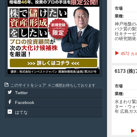
ア
テ
市場
ル
業種:
投
資
神戸地盤の
顧
パク質の製
問
社キナーゼ
の研究開発
4572
6173 (
このサイトをシェア
ご感想お待ちしております
市場
Twitter
業種:
水まわり緊
Facebook
ター・ウォ
年 広島ガ
はてな