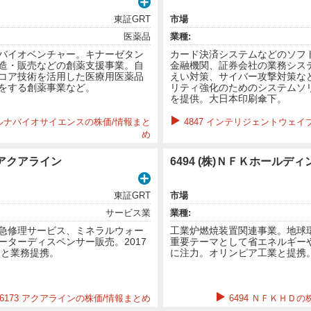
東証GRT
市場
医薬品
業種:
バイオベンチャー。キナーゼタン
カード決済システムなどのソフ
造・販売などの創薬支援事業。自
金融機関、証券会社の業務シス
コア技術を活用した医療用医薬品
えい対策、サイバー攻撃対策な
をする創薬事業など。
リティ強化のためのシステムソ
を提供。大日本印刷傘下。
 カルナバイオサイエンスの株価/情報まと
4847 インテリジェントウェイ
め
株)アクアライン
6494 (株)ＮＦＫホールデ
東証GRT
市場
サービス業
業種:
急修理サービス、ミネラルウォー
工業炉燃焼装置関連事業。地球
ーターディスペンサー販売。2017
重要テーマとして省エネルギー
スと業務提携。
に注力。オリンピア工業と提携
6173 アクアラインの株価/情報まとめ
6494 ＮＦＫＨＤ