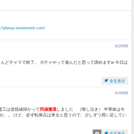
://plenus-investment.com/
約2時間
んどチャラで終了。 ガチャやって遊んだと思って諦めますw 今日は
全文表示
約4時間
河電工は逆指値掛かって
同値撤退
しました （悔し泣き） 半導体は今
か。。 けど、必ず転換点は来ると思うので、少しずつ買い足してい
全文表示