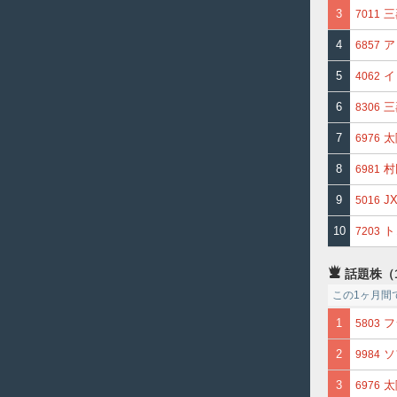
3
三
7011
4
ア
6857
5
イ
4062
6
三
8306
7
太
6976
8
村
6981
9
J
5016
10
ト
7203
話題株（
この1ヶ月間
1
フ
5803
2
ソ
9984
3
太
6976