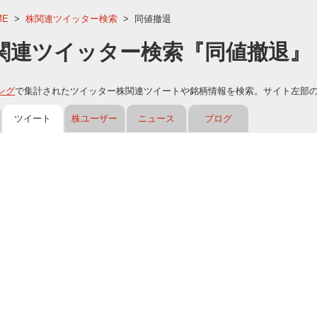
ME
>
株関連ツイッター検索
>
同値撤退
関連ツイッター検索『同値撤退』
ング
で集計されたツイッター株関連ツイートや銘柄情報を検索。サイト左部
ツイート
株ユーザー
ニュース
ブログ