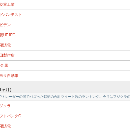
菱重工業
ドバンテスト
ビデン
菱UFJFG
陽誘電
田製作所
X金属
ヨタ自動車
1ヶ月）
でトレーダーの間でバズった銘柄の合計ツイート数のランキング。今月はフジクラ
ジクラ
フトバンクG
陽誘電