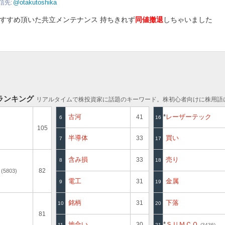
@otakutoshika
信先
すすめ頂いた共立メンテナンス 持ちきれず
同値撤退
しちゃいました
ランキング
リアルタイムで株投資家に話題のキーワード。株初心者向けに株用語
古河
レーザーテック
41
6
16
105
半導体
買い
33
6920
7
17
含み損
売り
33
8
18
ラ
82
5803
電工
金属
31
9
19
銘柄
下落
31
10
20
81
地合い
ＳＵＭＣＯ
30
11
21
3436