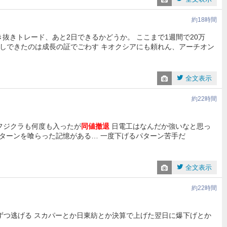
約18時間
抜き抜きトレード、あと2日できるかどうか。 ここまで1週間で20万
しできたのは成長の証でごわす キオクシアにも頼れん、アーチオン
全文表示
約22時間
 フジクラも何度も入ったが
同値撤退
日電工はなんだか強いなと思っ
パターンを喰らった記憶がある… 一度下げるパターン苦手だ
全文表示
約22時間
しずつ逃げる スカパーとか日東紡とか決算で上げた翌日に爆下げとか