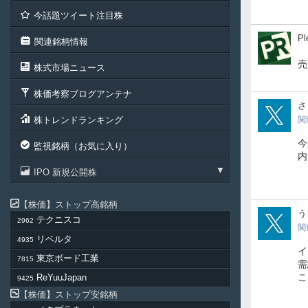
今話題ツイート注目株
Ple
Pl
関連銘柄情報
売
株式市場ニュース
株価考察ブログアンテナ
EAM
さ
株トレンドランキング
関
今
監視銘柄（お気に入り）
内
IPO 新規公開株
株価
ストップ高銘柄
usa
う
テクニスコ
2962
関
リベルタ
4935
イ
東京ボード工業
7815
需
こ
ReYuuJapan
9425
株価
ストップ安銘柄