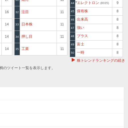
エレクトロン
9
44
8035
保有株
8
注目
45
16
11
32
出来高
8
46
日本株
14
11
33
強い
8
47
プラス
8
押し目
14
11
48
34
富士
8
49
工業
14
11
35
一時
8
50
株トレンドランキングの続き
銘柄のツイート一覧を表示します。