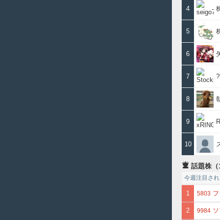
4
5
6
7
8
9
R
10
話題株（
今週注目され
1
フ
5803
2
ソ
9984