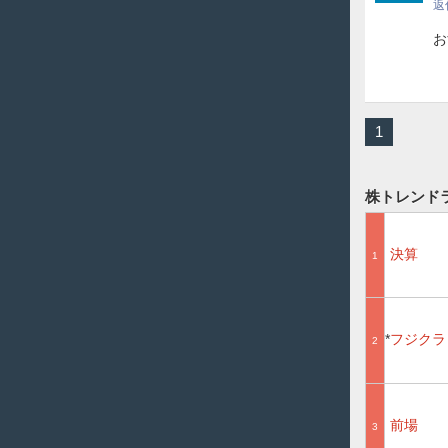
返
お
1
株トレンド
決算
1
フジク
2
前場
3