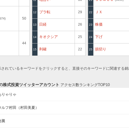
プラ転
ＪＸ
29
12
22
50
974
日経
株価
26
13
23
キオクシア
下げ
25
14
24
44
利確
損切り
22
15
25
表示されているキーワードをクリックすると、直接そのキーワードに関連する
の株式投資ツイッターアカウント
アクセス数ランキングTOP10
ありゃりゃ
ウルフ村田（村田美夏）
急騰