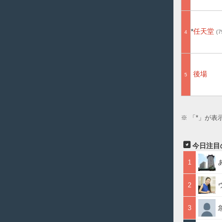
任天堂
7
4
後場
5
※ 「*」が
今日注目
1
2
3