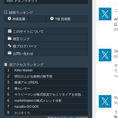
メタプラネット
3350
pap
ご
銘柄ランキング
検索急騰
Y板 投稿数
A
位
の
このサイトについて
相互リンク
株ブログパーツ
Sto
St
お問い合わせ
関
逆アクセスランキング
デ
1
Killer Market
て
2
ht
明日の上がる銘柄の株予想
3
株価アルゴREAL
4
株センサー
5
サラリーマンが株式投資でセミリタイアを目指してみました。
pok
S
6
marketmakerの株式トレンド分析
関
7
naoakix GO GO!!
う
8
かぶさくら
怖