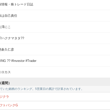
株情報・株トレード日誌
株は自己責任
矢澤にこ
??ハクナマタタ??
朝倉久仁彦
ING ?? #Investor #Trader
スロカス
1週間）
ていた銘柄のランキング。5営業日の累計で計算されています。
ジクラ
フトバンクG