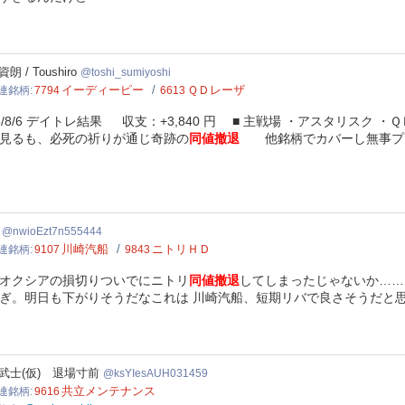
hi_sumiyoshi
朗 / Toushiro
toshi_sumiyoshi
イーディーピー
ＱＤレーザ
連銘柄
7794
6613
6/8/6 デイトレ結果 収支：+3,840 円 ■ 主戦場 ・アスタリスク 
見るも、必死の祈りが通じ奇跡の
同値撤退
他銘柄でカバーし無事プラ
oEzt7n555444
nwioEzt7n555444
川崎汽船
ニトリＨＤ
連銘柄
9107
9843
オクシアの損切りついでにニトリ
同値撤退
してしまったじゃないか……
ぎ。明日も下がりそうだなこれは 川崎汽船、短期リバで良さそうだと思
IesAUH031459
士(仮) 退場寸前
ksYIesAUH031459
共立メンテナンス
連銘柄
9616