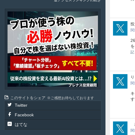
逆アクセスランキングの続き
Plenus
tos
投資
関
2
を
記
nwi
り
関
キ
このサイトをシェア
ご感想お待ちしております
す
Twitter
Facebook
ksY
はてな
武
関