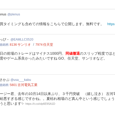
nus
enus
plenus
買タイミングも含めての情報をこちらで公開します。無料です。
https
LLC0520
っぴ－
EAMLLC0520
サンリオ
任天堂
連銘柄
8136
7974
日の前場のトレードはマイナス1000円、
同値撤退
のスリップ程度でほと
需やゲーム系良かったみたいですね GO、任天堂、サンリオなど。
___kabu
さかぶ
usa___kabu
古河電気工業
連銘柄
5801
ージー君、去年の10月14日以来ぶり、３千円突破 （嬉し泣き） 古
給悪すぎる感じですかね。。夏枯れ相場のど真ん中という感じでしょう
うと思います✨
https://t.co/oIp6E9SA1D