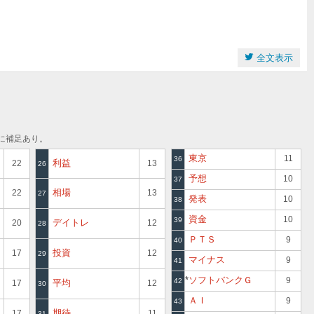
全文表示
に補足あり。
東京
11
36
利益
22
13
26
予想
10
37
相場
22
13
27
発表
10
38
資金
10
39
デイトレ
20
12
28
ＰＴＳ
9
40
投資
17
12
29
マイナス
9
41
ソフトバンクＧ
9
42
平均
17
12
30
ＡＩ
9984
9
43
期待
17
11
31