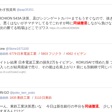
35351
わす投資局
pap35351
RCHION 543A 決算、及びシジンゲートカバーまでもうすぐなので、
、悪くはないがチマチマしてるでごわすが時に
同値撤退
しながら負けな
次の勝てる戦場はどこでゴワス
https://t.co/BtmiOElWSN
ne1671100
one
Stone1671100
日本電波工業
フジクラ
イビデン
連銘柄
6779
5803
4062
イトレ結果 日本電波工業の損失2万をイビデン、KOKUSAIで埋めた形
入ったが結局底値で売り、その後は右肩上がり⚡ 前にも別銘柄で同じ
tps://t.co/OUekCxvjKC
o_ken_poko
UN-GO
poko_ken_poko
東鉄工業
日東紡
連銘柄
1835
3110
ーん、東鉄工業決算悪いな 今日は新生銀行の半分を
同値撤退
。 少
すぎるんだけど