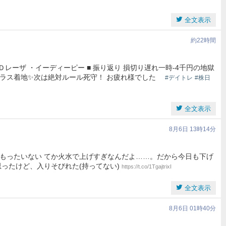
全文表示
約22時間
・ＱＤレーザ ・イーディーピー ■ 振り返り 損切り遅れ一時-4千円の地獄
ス着地✨次は絶対ルール死守！ お疲れ様でした
#デイトレ
#株日
全文表示
8月6日 13時14分
もったいない てか火水で上げすぎなんだよ……。だから今日も下げ
ったけど、入りそびれた(持ってない)
https://t.co/1TgajtrixI
全文表示
8月6日 01時40分