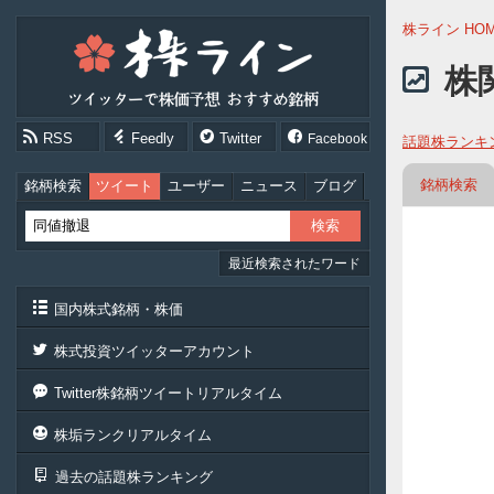
株
株ライン HO
ラ
イ
株
ン
［ツ
イ
RSS
Feedly
Twitter
Facebook
話題株ランキ
ッ
タ
ー
銘柄検索
銘柄検索
ツイート
ユーザー
ニュース
ブログ
で
株
価
最近検索されたワード
予
想
お
国内株式銘柄・株価
す
す
株式投資ツイッターアカウント
め
銘
Twitter株銘柄ツイートリアルタイム
柄］
株垢ランクリアルタイム
過去の話題株ランキング