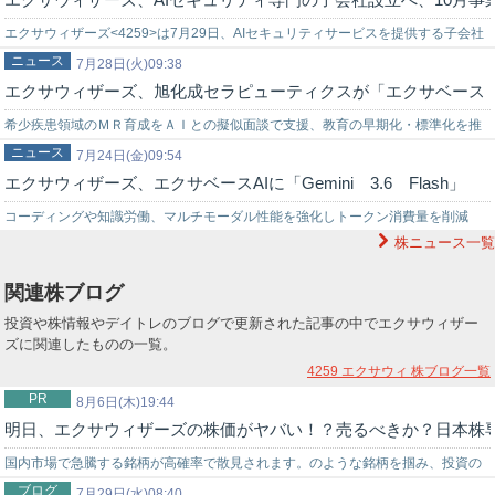
エクサウィザーズ<4259>は7月29日、AIセキュリティサービスを提供する子会社
ニュース
「株式会社ExaSecurity」の設立を決議したことを発表した。…
7月28日(火)09:38
エクサウィザーズ、旭化成セラピューティクスが「エクサベース
希少疾患領域のＭＲ育成をＡＩとの擬似面談で支援、教育の早期化・標準化を推
ニュース
進 エクサウィザーズ＜４２５９＞（東証グロース）は７月２８日、旭化成セラ
7月24日(金)09:54
エクサウィザーズ、エクサベースAIに「Gemini 3.6 Flash」
ピュ…
コーディングや知識労働、マルチモーダル性能を強化しトークン消費量を削減
株ニュース一覧
エクサウィザーズ＜４２５９＞（東証グロース）は７月２４日、グループ会社の
Ｅｘ…
関連株ブログ
投資や株情報やデイトレのブログで更新された記事の中でエクサウィザー
ズに関連したものの一覧。
4259 エクサウィ
株ブログ一覧
PR
8月6日(木)19:44
明日、エクサウィザーズの株価がヤバい！？売るべきか？日本株
国内市場で急騰する銘柄が高確率で散見されます。のような銘柄を掴み、投資の
ブログ
世界でチャンスを狙うなら信頼できる投資助言を得ることが重要です。弊社では
7月29日(水)08:40