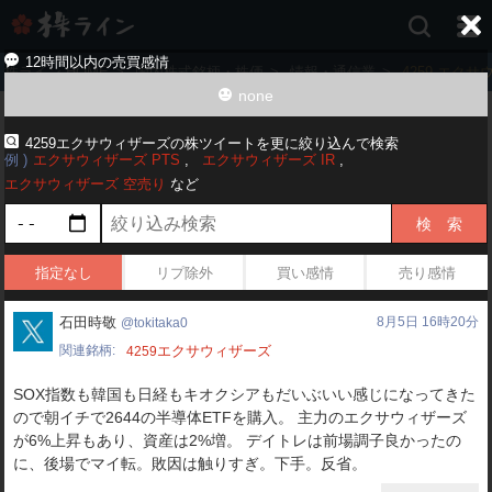
株
ラ
イ
12時間以内の売買感情
株ライン HOME
>
国内株式銘柄・株価
>
情報・通信業
>
4259 エク
ン
none
［ツ
イ
ッ
4259エクサウィザーズの株ツイートを更に絞り込んで検索
例
エクサウィザーズ PTS
エクサウィザーズ IR
タ
ー
エクサウィザーズ 空売り
など
で
株
価
予
指定なし
リプ除外
買い感情
売り感情
想
お
tokitaka0
石田時敬
8月5日 16時20分
tokitaka0
す
す
関連銘柄
エクサウィザーズ
4259
め
銘
SOX指数も韓国も日経もキオクシアもだいぶいい感じになってきた
柄］
ので朝イチで2644の半導体ETFを購入。 主力のエクサウィザーズ
が6%上昇もあり、資産は2%増。 デイトレは前場調子良かったの
に、後場でマイ転。敗因は触りすぎ。下手。反省。