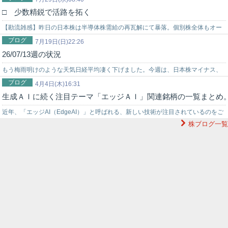
□ 少数精鋭で活路を拓く
投資戦略に困っている初心者の投資家様をサポートする環境を…
【勘流雑感】昨日の日本株は半導体株需給の再瓦解にて暴落。個別株全体もオー
ブログ
バーシュート色を更に濃くした。本日も61,000円台前半から63,000円圏…
7月19日(日)22:26
26/07/13週の状況
もう梅雨明けのような天気日経平均凄く下げました。今週は、日本株マイナス、
ブログ
米国株マイナス、為替プラス、取引系プラスで全体でマイナスでした。日経平均
4月4日(木)16:31
生成ＡＩに続く注目テーマ「エッジＡＩ」関連銘柄の一覧まとめ
程の…
近年、「エッジAI（EdgeAI）」と呼ばれる、新しい技術が注目されているのをご
株ブログ一覧
存知だろうか？エッジAI向けの次世代半導体の研究開発に”政府がおよそ…