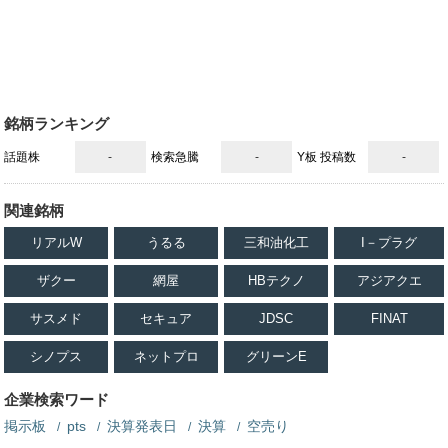
kabujiro33
株次郎
7月2日 15時30分
kabujiro33
関連銘柄
エクサウィザーズ
伊藤忠商事
4259
8001
引け乙です 後場は前場と違い、デイトレ大幅マイナスで本日の損益
マイナス116000円 後場だけでデイトレ５万くらいマイナスになり
ました そしてついに口座現金３０万を切り、信用取引退場となりま
銘柄ランキング
した エクサウィザーズ 伊藤忠 この２つを握ってしばらく傍観者
話題株
-
検索急騰
-
Y板 投稿数
-
になります
https://t.co/718q1iXM3M
https://t.co/Yf99BvOy7p
全文表示
関連銘柄
リアルW
うるる
三和油化工
I－プラグ
Uberwoltsap
ቺቻቺቻ 山開発とUber&AI講師とお投資 札幌
7月1日 12時13分
Uberwoltsap
ザクー
網屋
HBテクノ
アジアクエ
関連銘柄
エクサウィザーズ
まんだらけ
4259
2652
ＴＯＷＡ
中村超硬
日本抵抗器製作所
他
6315
6166
6977
サスメド
セキュア
JDSC
FINAT
デイトレ銘柄 中村超硬 押し目サポートから上昇 高値更新 エク
シノプス
ネットプロ
グリーンE
サwiz 初動上げ hmcomm 寄り付かず ロボペイ なし 抵抗器
1836サポ→1920反発 GTAM TOWA3425→3735 exまんだらけ
企業検索ワード
428→442 日経下げ続けるねー もっと反発ほしい
掲示板
pts
決算発表日
決算
空売り
https://t.co/DZ0T5fGUFv