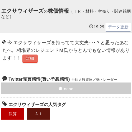
火曜日のシミュレーション 月曜日KOSPIサーキットブレーカー発動
エクサウィザーズ
株価情報
の
（ＩＲ・材料・空売り・関連銘柄
→夜に米国株下げ→日経先物急落 【成売り】半導体ETF（-4）、日
など）
経レバ（-14）、野村マイクロ（-4）、TOWA（-5） 損切り
▲27万円 【ホールド】563A（-10）、三菱UFJ（-5）、みずほ
19:29
データ更新
（-8）、エクサウィザーズ（-4） 含み損 ▲27万円
全文表示
今 エクサウィザーズを持ってて大丈夫･･･？と思ったあな
たへ。相場界のレジェンドＭ氏からとんでもない情報があり
WarubiruEntry
わるびる 400万日本株挑戦記
7月16日 15時48分
ます！！
詳細
WarubiruEntry
関連銘柄
エクサウィザーズ
4259
Twitter売買感情(買い予想感情)
個人投資家／株トレーダー
今日は調子に乗って、GOにGOしたら奈落へGO 笑 エントリー理
由も特になかったので反省。 1部損切り、残りは損切りライン来た
none
ら処理します ‍↕️ あとは現物でエクサウィザーズ200株買い足しの
みで終わり。 日経は本格的に夏枯れきてますねー。 見極めながら
エクサウィザーズの人気タグ
生き抜きたいと思います
https://t.co/KhpeYWiitz
決算
ＡＩ
全文表示
pecoheat
ペコ
7月16日 14時55分
pecoheat