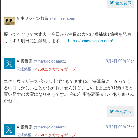
全文表示
新
新生ジャパン投資
shinseijapan
生
ジ
握ってるだけで大丈夫！今日から注目の大化け候補株1銘柄を発表
ャ
銘柄検索
ツイート
ユーザー
ニュース
ブログ
します！明日には削除します！
https://shinseijapan.com/
パ
ン
投
資
marugotobanax2
AI投資家
8月4日 09時28分
marugotobanax2
最近検索されたワード
関連銘柄
エクサウィザーズ
4259
エクサウィザーズ 今少し上げてきてますね。 決算前に上がってく
るのはしかないことかも知れませんけど、このまま上がり続けると
買い足すの大変になりそうです。 今は仕事を頑張るしかありません
かね…。
全文表示
marugotobanax2
AI投資家
8月3日 09時25分
marugotobanax2
関連銘柄
エクサウィザーズ
4259