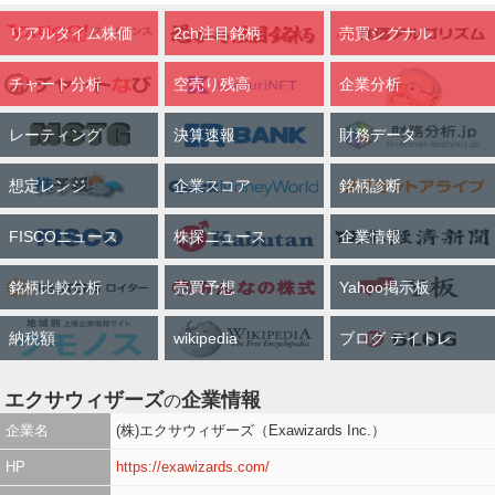
全文表示
リアルタイム株価
2ch注目銘柄
売買シグナル
marugotobanax2
AI投資家
6月30日 13時26分
チャート分析
marugotobanax2
空売り残高
企業分析
関連銘柄
エクサウィザーズ
4259
レーティング
決算速報
財務データ
国家公務員の平均ボーナス73万円かぁ うちのボーナスこれの半分
くらいなんだよなぁ。 エクサウィザーズ買い足して配当少しでも増
想定レンジ
企業スコア
銘柄診断
やしていこう。
FISCOニュース
株探ニュース
企業情報
全文表示
銘柄比較分析
売買予想
Yahoo掲示板
JrinEb1uxbgwRxn
オギマルゼミナール
6月30日 11時16分
JrinEb1uxbgwRxn
関連銘柄
レカム
システムソフト
3323
7527
納税額
wikipedia
ブログ デイトレ
アクセルマーク
日本エンタープライズ
3624
4829
ランサーズ
他
4484
エクサウィザーズ
企業情報
の
【一発逆転？AIがらみの低位株】 レカム(株) 3323 (株)システムソ
企業名
(株)エクサウィザーズ（Exawizards Inc.）
フト 7527 アクセルマーク(株) 3624 日本エンタープライズ(株)
HP
4829 ランサーズ(株) 4484 (株)エクサウィザーズ 4259 HEROZ(株)
https://exawizards.com/
4382 (株)
5586 (株)ヌーラボ 5033 詳細は表
https://t.co/Gu2jGwQKMJ