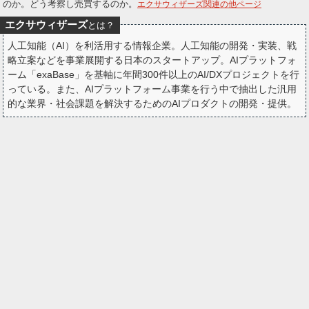
のか。どう考察し売買するのか。
エクサウィザーズ関連の他ページ
ー
kabu_inf
ぼーらく
7月24日 09時51分
kabu_inf
エクサウィザーズ
とは？
関連銘柄
エクサウィザーズ
4259
ク
人工知能（AI）を利活用する情報企業。人工知能の開発・実装、戦
略立案などを事業展開する日本のスタートアップ。AIプラットフォ
エクサウィザーズ。 買い増しもしていないし、今日もしない。 長
ーム「exaBase」を基軸に年間300件以上のAI/DXプロジェクトを行
期で応援すべき素晴らしい企業。 しかし短期目線のホルダーばかり
っている。また、AIプラットフォーム事業を行う中で抽出した汎用
で上昇は難しい。 案件が育っていくのを年単位で見守っていく視点
的な業界・社会課題を解決するためのAIプロダクトの開発・提供。
が欠けている。テンバガー特集は害でしかない。 資金のない人が、
信用で買うような銘柄ではない。
https://t.co/u25BTStTYK
全文表示
kabu_inf
ぼーらく
7月23日 10時36分
kabu_inf
関連銘柄
エクサウィザーズ
4259
エクサウィザーズ 高値から半額。 5月末に機関にハメられた！が
沸いていた。 今年の春頃にはテンバガー候補とずいぶん騒がれてい
たようだ。 こういう騒がれ方をして大暴落した場合は…現物か信用
余力の高い人以外は触るべきではない状態になってしまった。
全文表示