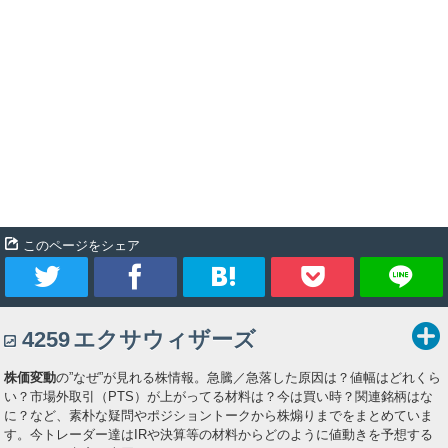
エクサウィザーズ 8月始まりましたね 低い位置からのスタートです
が今月買い足す予定なのでこのままの価格でしばらくいて欲しいで
す。 今日もエクサの応援と仕事を頑張りましょう！
全文表示
5tqhne
尊師@空中浮遊
7月30日 10時33分
5tqhne
関連銘柄
エクサウィザーズ
イオレ
4259
2334
イオレとエクサウィザーズなどのAIは後場から上げていきますよ。
このページをシェア
全文表示
RG6864757910770
とうふ
7月27日 11時01分
RG6864757910770
ツ
シ
ブ
Pocket
4259
関連銘柄
エクサウィザーズ
エクサウィザーズ
4259
イ
ェ
ッ
ティアフォーデイトレ利確。 エクサウィザーズ794で買ってたけど
株価変動
の”なぜ”が見れる株情報。急騰／急落した原因は？値幅はどれくら
ー
ア
ク
プラ転してんやん。
い？市場外取引（PTS）が上がってる材料は？今は買い時？関連銘柄はな
に？など、素朴な疑問やポジショントークから株煽りまでをまとめていま
全文表示
ト
マ
す。今トレーダー達はIRや決算等の材料からどのように値動きを予想する