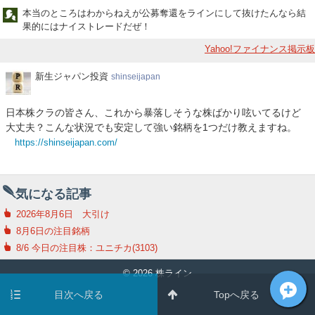
本当のところはわからねえが公募奪還をラインにして抜けたんなら結
果的にはナイストレードだぜ！
Yahoo!ファイナンス掲示板
新
新生ジャパン投資
shinseijapan
生
ジ
日本株クラの皆さん、これから暴落しそうな株ばかり呟いてるけど
ャ
大丈夫？こんな状況でも安定して強い銘柄を1つだけ教えますね。
パ
https://shinseijapan.com/
ン
投
資
気になる記事
2026年8月6日 大引け
8月6日の注目銘柄
8/6 今日の注目株：ユニチカ(3103)
© 2026 株ライン
目次へ戻る
Topへ戻る