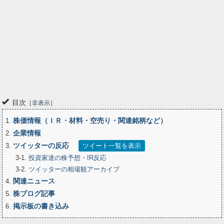
non_colored_
はみお
7月22日 11時28分
non_colored_
関連銘柄
エクサウィザーズ
4259
エクサウィザーズがプラ転したらもう一生個別株なんてしないんだ
全文表示
suxamethonium28
やーみ
7月21日 16時38分
suxamethonium28
目次
非表示
関連銘柄
エクサウィザーズ
4259
株価情報（ＩＲ・材料・空売り・関連銘柄など）
1
いやまあエクサウィザーズと地盤の含み損でキャンセルされる程度
企業情報
2
の小さいロット数でしかないんだけど。
ツイッターの反応
3
ツイート一覧を表示
全文表示
3-1
投資家達の株予想・IR反応
3-2
ツイッターの相場観アーカイブ
kotarock27
志か丸@半導体株ファイター
7月18日 16時08分
kotarock27
関連ニュース
4
関連銘柄
エクサウィザーズ
4259
株ブログ記事
5
野村マイクロサイエンス
三菱ＵＦＪＦＧ
6254
8306
掲示板の書き込み
6
ＴＯＷＡ
日経平均レバレッジ上場投信
他
6315
1570