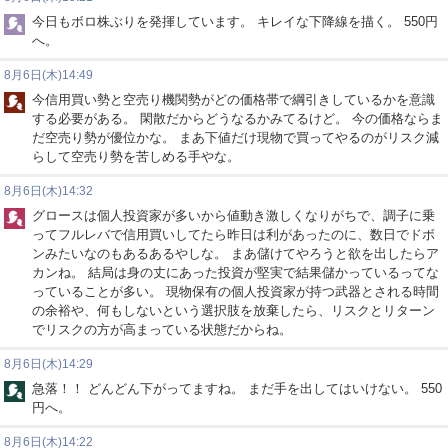
今日もボロ株ぶりを発揮しています。 キレイな下降線を描く。 550円
へ。
8月6日(木)14:49
今信用買い勢と空売り機関勢がどの価格帯で綱引きしているかを意識
する必要がある。 閑散だからどうなるかみてるけど。 今の価格ならま
だ空売り勢が優位かな。 まあ下値だけ現物で買ってやるのがリスク減
らして空売り勢を苦しめる手やな。
8月6日(木)14:32
グロースは個人投資家が多いから値動き激しくなりがちで、調子に乗
ってフルレバで信用買いしてたら昨日は利があったのに、数日でドボ
ンみたいなのもあるあるやしな。 まあ儲けてやろうと欲を出したらア
カンね。 結局は身の丈にあった投資が堅実で結果儲かっているってな
っていることが多い。 現物保有の個人投資家が持つ武器とされる時間
の余裕や、何もしないという選択肢を放棄したら、リスクとリターン
でリスクの方が高まっている状態だからね。
8月6日(木)14:29
急落！！ どんどん下がってますね。 まだ手を出してはいけない。 550
円へ。
8月6日(木)14:22