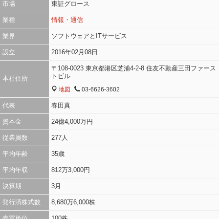
市場
東証グロース
参照
https://t.co/PoPQBjSNF7
業種
情報・通信
全文表示
業界
ソフトウェアとITサービス
hanasansho_m
花山椒
6月29日 13時31分
hanasansho_m
設立
2016年02月08日
関連銘柄
エクサウィザーズ
ＡＢＥＪＡ
4259
5574
〒108-0023 東京都港区芝浦4-2-8 住友不動産三田ファース
トビル
本社住所
僕は日本のソフトウェアグロース株は買えません。 特にAI系、エク
地図
03-6626-3602
MAP
TEL
サウィザーズとかAbejaとか買ってるとか聞くと仕手のトレード以
外まじで1mmも理解できないです。 システム組むにしても、
代表
春田真
AWS/Azure上にdatadogとかoktaとかでしょ...
資本金
24億4,000万円
全文表示
従業員数
277人
平均年齢
35歳
toluene_2
トルエン
6月29日 10時29分
toluene_2
関連銘柄
エクサウィザーズ
マルマエ
4259
6264
平均年収
812万3,000円
決算期
3月
[本日の売買記録] 売・・マルマエ100株2700円 買・・エクサウィザ
ーズ600株804円 770円くらいになったらまたエクサウィザーズ買
発行済株式数
8,680万6,000株
い足す
#株初心者
売買単位
100株