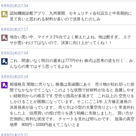
8月6日(木)17:54
認知機能診断アプリ、九州展開、セキュリティ会社設立と中長期的に
見て良いと思われる材料が多いので決算もたのしみ
8月6日(木)17:17
地合い悪い中、マイナス1%台でよく耐えたよね。他は酷すぎ。 エク
サが悪いわけではないので、決算に向け上がってくね！！
8月6日(木)17:04
これ…間違いなく明日の週末は777円やわ 株式は思考の逆を行く… み
んな心の奥ではそう思ってるよね？
8月6日(木)15:24
相場格言 閑散に売りなし 株価は底値圏にあり 売り物が枯れ切った状
態でなかなかでてこない このような状態で好材料が出ると 急騰しやす
い経験則からの格言です 空売り残高が多過ぎて これ以上の 空売りを
しかけることが困難になっています。そこにここ1年 上方修正連発の
決算発表が迫っています。 売り方は小型の大量空売りという 常道外れ
をした上 信用買いの投げ売りを誘う戦略に失敗しました。 買い方が
圧倒的に有利な状況です。 チャートを見れば明らかです。 急落の真空
地帯 900円～1000円超えてこないとま
8月6日(木)15:21