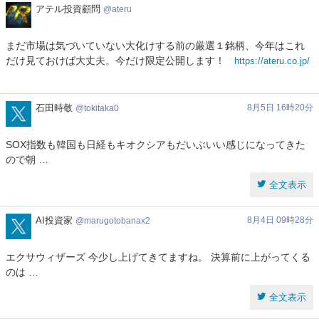
ア
アテル投資顧問
全文表示
ateru
テ
ル
Tabby_Tennis
Tabby Tennis
6月26日 20時37分
まだ市場は気づいていない大化けする前の厳選１銘柄、今年はこれ
Tabby_Tennis
投
だけ見ておけば大丈夫。今だけ限定公開します！
https://ateru.co.jp/
資
関連銘柄
エクサウィザーズ
4259
顧
問
【4259】 エクサウィザーズ 雑誌 ＺＡＩが予想したテンバガー候補
を追跡 5月末の高値1445円からわずか1ヶ月で37%急落し876円
tokitaka0
石田時敬
8月5日 16時20分
tokitaka0
へ…。 最新のデータと材料から急落の真相を徹底解説！
#株式投資
#エクサウィザーズ
#テンバガー
#日本株
https://t.co/ZQM6zCngzF
SOX指数も韓国も日経もキオクシアもだいぶいい感じになってきた
#NISA
#新NISA
#株
#10倍株
ので朝 …
全文表示
全文表示
PETPLEASE
Tabby
6月25日 20時36分
PETPLEASE
marugotobanax2
AI投資家
8月4日 09時28分
marugotobanax2
関連銘柄
エクサウィザーズ
4259
エクサウィザーズ 今少し上げてきてますね。 決算前に上がってくる
【4259】 エクサウィザーズ 雑誌 ＺＡＩが予想したテンバガー候補
のは …
を追跡 5月末の高値1445円からわずか1ヶ月で37%急落し876円
へ…。 最新のデータと材料から急落の真相を徹底解説！
全文表示
#株式投資
#エクサウィザーズ
#テンバガー
#日本株
https://t.co/3im5bxd2iP