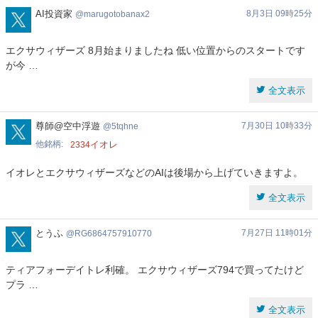
#NISA
#新NISA
#株
#10倍株
marugotobanax2
AI投資家
8月3日 09時25分
marugotobanax2
全文表示
エクサウィザーズ 8月始まりましたね 低い位置からのスタートです
4259
エクサウィザーズ
株式/株価
が今 …
1
2
3
4
5
6
>
全文表示
5tqhne
尊師@空中浮遊
7月30日 10時33分
5tqhne
直近のエクサウィザーズのツイッターの反応
他銘柄
イオレ
2334
2026年8月5日(水)
イオレとエクサウィザーズなどのAIは後場から上げていきますよ。
2026年8月4日(火)
2026年8月3日(月)
全文表示
2026年8月2日(日)
2026年8月1日(土)
RG6864757910770
とうふ
7月27日 11時01分
RG6864757910770
ティアフォーデイトレ利確。 エクサウィザーズ794で買ってたけど
プラ …
全文表示