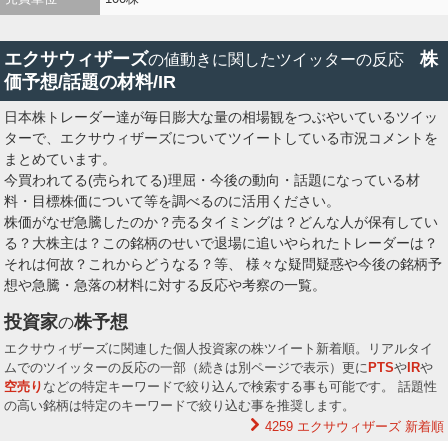
全文表示
エクサウィザーズ
株
の値動きに関したツイッターの反応
hoots_FX
hoots【フーツ】
6月29日 07時05分
hoots_FX
価予想/話題の材料/IR
関連銘柄
豊和工業
エクサウィザーズ
6203
4259
日本株トレーダー達が毎日膨大な量の相場観をつぶやいているツイッ
おはようございます☺ 週スタートは，あまり地合いが良くなさそう
ターで、エクサウィザーズについてツイートしている市況コメントを
ですので，注意が必要そうです⚠ そんな中，私の注目は 290A
まとめています。
SYNSPECTIVE 485A パワーエックス 6203 豊和工業 4259 エ
今買われてる(売られてる)理屈・今後の動向・話題になっている材
クサウィザーズ 特に豊和工業はテクニカルも良くなってきているた
料・目標株価について等を調べるのに活用ください。
め，そろそろ上昇してくるかなと考えます！
https://t.co/DkFZPrmU5C
株価がなぜ急騰したのか？売るタイミングは？どんな人が保有してい
る？大株主は？この銘柄のせいで退場に追いやられたトレーダーは？
全文表示
それは何故？これからどうなる？等、 様々な疑問疑惑や今後の銘柄予
想や急騰・急落の材料に対する反応や考察の一覧。
2026eva_lt_777v
ラッキートリガー
6月26日 21時48分
2026eva_lt_777v
投資家
株予想
の
関連銘柄
エクサウィザーズ
4259
エクサウィザーズに関連した個人投資家の株ツイート新着順。リアルタイ
エクサウィザーズの終値が777揃ってる ここからプラスの確変爆
ムでのツイッターの反応の一部（続きは別ページで表示）更に
PTS
や
IR
や
連して右上がり上昇 のグラフになる流れですよね？ あ、そういえ
空売り
などの特定キーワードで絞り込んで検索する事も可能です。 話題性
ばあと2日あるけど今月だけで国内保有株はトータルマイナス40万
の高い銘柄は特定のキーワードで絞り込む事を推奨します。
超えました☺️ 株やめて競馬に戻ろうかな☺️
4259 エクサウィザーズ
新着順
https://t.co/aByNFDWzc2