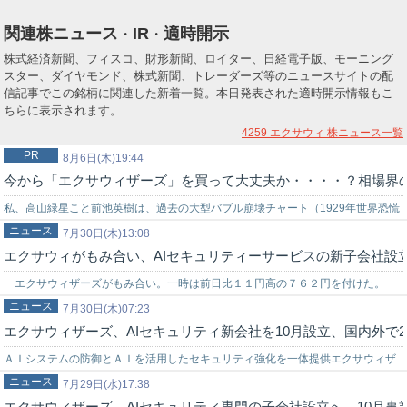
関連株ニュース
IR
適時開示
・
・
株式経済新聞、フィスコ、財形新聞、ロイター、日経電子版、モーニング
スター、ダイヤモンド、株式新聞、トレーダーズ等のニュースサイトの配
信記事でこの銘柄に関連した新着一覧。本日発表された適時開示情報もこ
ちらに表示されます。
4259 エクサウィ
株ニュース一覧
PR
8月6日(木)19:44
今から「エクサウィザーズ」を買って大丈夫か・・・・？相場界
私、高山緑星こと前池英樹は、過去の大型バブル崩壊チャート（1929年世界恐慌
ニュース
時のNYダウ暴落チャート…
7月30日(木)13:08
エクサウィがもみ合い、AIセキュリティーサービスの新子会社設
エクサウィザーズがもみ合い。一時は前日比１１円高の７６２円を付けた。
ニュース
２９日大引け後、ＡＩ（人工知能）時代のセキュリティーサービスを提供するた
7月30日(木)07:23
エクサウィザーズ、AIセキュリティ新会社を10月設立、国内外で
め、…
ＡＩシステムの防御とＡＩを活用したセキュリティ強化を一体提供エクサウィザ
ニュース
ーズ＜４２５９＞（東証グロース）は７月２９日、ＡＩ時代のセキュリティサー
7月29日(水)17:38
エクサウィザーズ、AIセキュリティ専門の子会社設立へ、10月事
ビス…