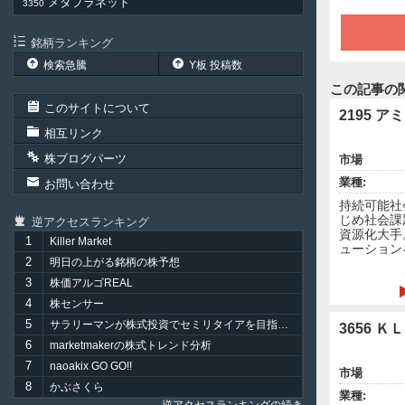
メタプラネット
3350
銘柄ランキング
検索急騰
Y板 投稿数
この記事の
このサイトについて
2195 
相互リンク
株ブログパーツ
市場
業種:
お問い合わせ
持続可能社
じめ社会課
逆アクセスランキング
資源化大手
1
Killer Market
ューション
2
明日の上がる銘柄の株予想
3
株価アルゴREAL
4
株センサー
5
サラリーマンが株式投資でセミリタイアを目指してみました。
3656 Ｋ
6
marketmakerの株式トレンド分析
7
naoakix GO GO!!
市場
8
かぶさくら
業種: