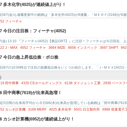
875
メガチップス
4471
三洋化成工業
7774
ジャパン・ティッシュエンジニアリン
/7 多木化学(4025)が連続値上がり！
日8/7(金)も連騰更新中の銘柄は「多木化学(4025)が8連騰」「ＭＥＲＦ(3168)が8
子工業…
052
フィーチャ
/7 今日の注目株：フィーチャ(4052)
/7(金) 13:10 『フィーチャ(4052)【東証GRT】』に注目！フィーチャは今日
/5(水)…
422
J－MAX
4052
フィーチャ
3664
WIZE
6656
インスペック
3697
SHIFT
942
090
AZ－COM丸和ホールディングス
2376
サイネックス
/7 今日の急上昇低位株・ボロ株
日8/7の10:00時点で注目の急騰低位株をいくつか紹介します。「Ｊ−ＭＡＸ(3422)
052) …
)
619
田中商事
4320
CEホールディングス
6138
ダイジェット工業
2936
ベースフ
392
ヤマダコーポレーション
4847
インテリジェント ウェイブ
9471
文溪堂
/6 田中商事(7619)が出来高急増！
近5日間の出来高平均から今日8/6(木)出来高が急増している銘柄は「田中商事(7619
ィングス(43…
952
カシオ計算機
3168
MERF
4025
多木化学
6501
日立製作所
6986
双葉電子
393
バンク・オブ・イノベーション
6333
TEIKOKU
7128
ユニソルホールディン
/6 カシオ計算機(6952)が連続値上がり！