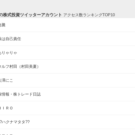
の株式投資ツイッターアカウント
アクセス数ランキングTOP10
急騰
株は自己責任
ありゃりゃ
ウルフ村田（村田美夏）
矢澤にこ
株情報・株トレード日誌
ＨＩＲＯ
??ハクナマタタ??