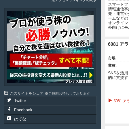
逆アクセスランキングの続き
スマートフ
情報通信事
発・運営や
Plenus
ームなどの
オンライン
外向けにモ
6081 
市場
業種:
SNSを活
的に支援す
このサイトをシェア
ご感想お待ちしております
Twitter
6081
Facebook
はてな