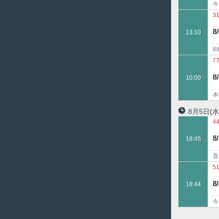
今
立
3
8
13:10
8
7
7
5
8
10:00
本
(4
8月5日
(水
4
4
8
18:45
9
直
テ
5
4
8
18:44
今
連