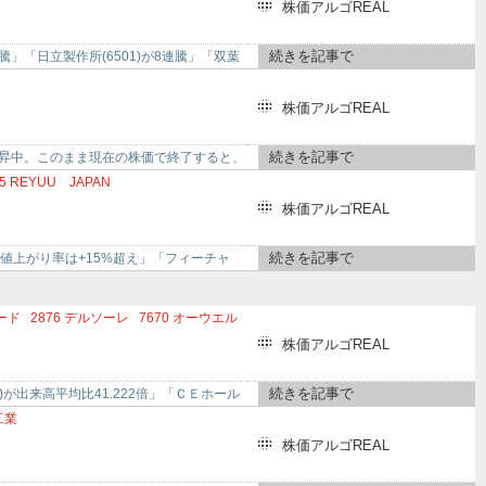
グ
6363
酉島製作所
株価アルゴREAL
続きを記事で
連騰」「日立製作所(6501)が8連騰」「双葉
株価アルゴREAL
続きを記事で
現在、上昇中。このまま現在の株価で終了すると、
5
REYUU JAPAN
株価アルゴREAL
続きを記事で
 - 値上がり率は+15%超え」「フィーチャ
ード
2876
デルソーレ
7670
オーウエル
株価アルゴREAL
続きを記事で
)が出来高平均比41.222倍」「ＣＥホール
工業
グス
6165
パンチ工業
株価アルゴREAL