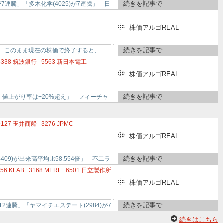
続きを記事で
が7連騰」「多木化学(4025)が7連騰」「日
株価アルゴREAL
続きを記事で
、上昇中。このまま現在の株価で終了すると、
8338
筑波銀行
5563
新日本電工
株価アルゴREAL
続きを記事で
 - 値上がり率は+20%超え」「フィーチャ
9127
玉井商船
3276
JPMC
ンフォネット
株価アルゴREAL
続きを記事で
09)が出来高平均比58.554倍」「不二ラ
656
KLAB
3168
MERF
6501
日立製作所
株価アルゴREAL
続きを記事で
が12連騰」「ヤマイチエステート(2984)が7
続きはこちら