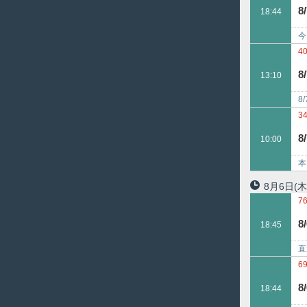
6
8
18:44
今
電
4
8
13:10
8
8
3
9
8
10:00
本
(4
8月6日
(木
7
6
8
18:45
直
デ
6
4
8
18:44