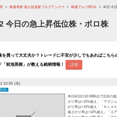
ME
>
株価考察 個人投資家ブログアンテナ
>
株価アルゴREAL
>
4/22
/22 今日の急上昇低位株・ボロ株
株を買って大丈夫か？トレードに不安が少しでもあればこちら
ド「前池英樹」が教える銘柄情報！
詳細
2 10:00
(水)
EAL
本日4/22の10:00時点で注目
がり率は+15%超え」「アズジェント
がり率は+15%超え」「ＫＬａｂ(3
値上がり率は+10%超え」「エアーク