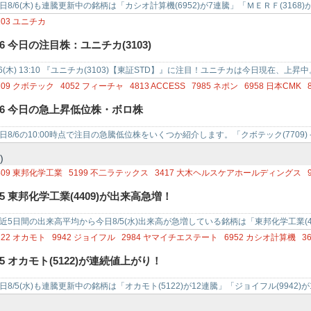
日8/6(木)も連騰更新中の銘柄は「カシオ計算機(6952)が7連騰」「ＭＥＲＦ(3168)
製作所…
103
ユニチカ
/6 今日の注目株：ユニチカ(3103)
/6(木) 13:10 『ユニチカ(3103)【東証STD】』に注目！ユニチカは今日現在
/30(木)か…
709
クボテック
4052
フィーチャ
4813
ACCESS
7985
ネポン
6958
日本CMK
240
MONOAI TECHNOLOGY
6147
ヤマザキ
/6 今日の急上昇低位株・ボロ株
日8/6の10:00時点で注目の急騰低位株をいくつか紹介します。「クボテック(7709)
052) …
)
409
東邦化学工業
5199
不二ラテックス
3417
大木ヘルスケアホールディングス
772
SM ENTERTAINMENT JAPAN
3416
ピクスタ
4624
イサム塗料
4444
イ
/5 東邦化学工業(4409)が出来高急増！
444
トーシンホールディングス
近5日間の出来高平均から今日8/5(水)出来高が急増している銘柄は「東邦化学工業(44
ックス(519…
122
オカモト
9942
ジョイフル
2984
ヤマイチエステート
6952
カシオ計算機
3
025
多木化学
6986
双葉電子工業
/5 オカモト(5122)が連続値上がり！
日8/5(水)も連騰更新中の銘柄は「オカモト(5122)が12連騰」「ジョイフル(9942)
騰」…