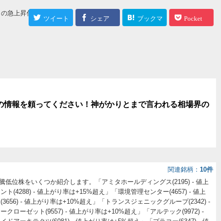
 今日の急上昇低位株・ボ
ツイート
シェア
ブックマ
Pocket
ーク
の情報を頼ってください！神がかりとまで言われる相場界の
関連銘柄
10件
の急騰低位株をいくつか紹介します。「アミタホールディングス(2195) - 値上
(4288) - 値上がり率は+15%超え」「環境管理センター(4657) - 値上
656) - 値上がり率は+10%超え」「トランスジェニックグループ(2342) -
ローゼット(9557) - 値上がり率は+10%超え」「アルテック(9972) -