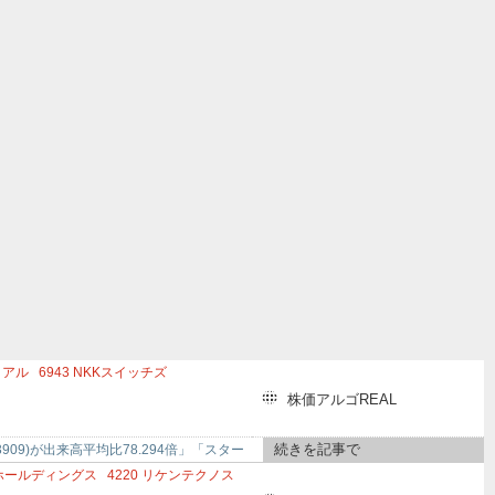
リアル
6943
NKKスイッチズ
523
PHCホールディングス
株価アルゴREAL
続きを記事で
09)が出来高平均比78.294倍」「スター
ホールディングス
4220
リケンテクノス