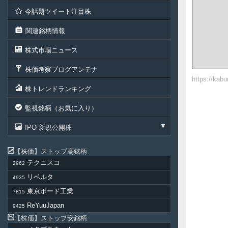
今話題ツイート注目株
関連銘柄情報
株式市場ニュース
株価考察ブログアンテナ
https://kab
株トレンドランキング
監視銘柄（お気に入り）
IPO 新規公開株
株価
ストップ高銘柄
テクニスコ
2962
リベルタ
4935
東京ボード工業
7815
ReYuuJapan
9425
株価
ストップ安銘柄