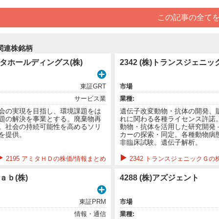
この記事の全て
関連株銘柄
アミタホールディングス(株)
2342 (株)トランスジェニ
東証GRT
市場
サービス業
業種:
会の実現を目指し、環境課題をは
遺伝子改変動物・抗体の開発、
題の解決を事業とする。廃棄物再
れに関わる各種ライセンス許諾
。社会の持続可能性を高めるソリ
動物・抗体を活用した研究開発
を提供。
カーの探索・同定。各種動物病
非臨床試験。遺伝子解析。
2195 アミタＨＤの株価/情報まとめ
2342 トランスジェニックＧの
Ｌａｂ(株)
4288 (株)アズジェント
東証PRM
市場
情報・通信
業種: