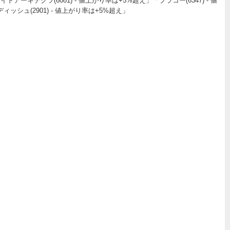
アーキテクツ(6081) - 値上がり率は+5%超え」「プラコー(6347) - 値
ッシュ(2901) - 値上がり率は+5%超え」