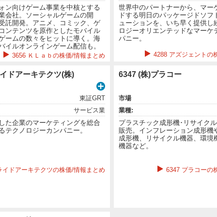
ォン向けゲーム事業を中核とする
世界中のパートナーから、マー
業会社。ソーシャルゲームの開
ドする明日のパッケージドソフ
受託開発。アニメ、コミック、ゲ
ューションを、いち早く提供し
コンテンツを原作としたモバイル
ロジーオリエンテッドなマーケ
ゲームの数々をヒットに導く。海
パニー。
バイルオンラインゲーム配信も。
4288 アズジェントの
3656 ＫＬａｂの株価/情報まとめ
アライドアーキテクツ(株)
6347 (株)プラコー
東証GRT
市場
サービス業
業種:
用した企業のマーケティングを総合
プラスチック成形機･リサイク
るテクノロジーカンパニー。
販売。インフレーション成形機
成形機、リサイクル機器、環境
機器など。
 アライドアーキテクツの株価/情報まとめ
6347 プラコー