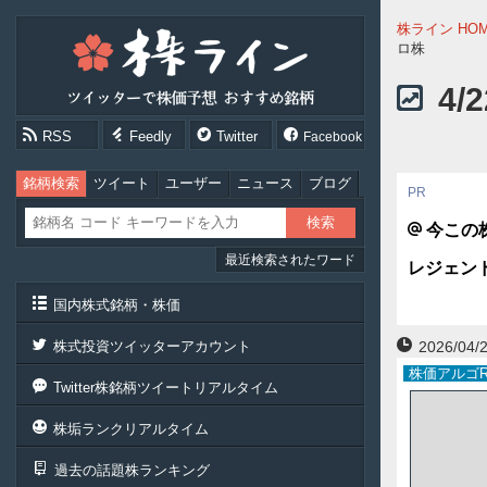
株
株ライン HO
ラ
ロ株
イ
ン
4
［ツ
イ
RSS
Feedly
Twitter
Facebook
ッ
タ
ー
銘柄検索
ツイート
ユーザー
ニュース
ブログ
で
株
今この
価
最近検索されたワード
予
レジェン
想
お
国内株式銘柄・株価
す
す
株式投資ツイッターアカウント
2026/04/2
め
株価アルゴR
銘
Twitter株銘柄ツイートリアルタイム
柄］
株垢ランクリアルタイム
過去の話題株ランキング