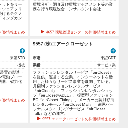
ケットをリー
環境分析・調査及び環境アセスメント等の業
トウェアソリ
務を行う環境総合コンサルタント会社
続けるテクノ
ティングカン
株価/情報まとめ
4657 環境管理センターの株価/情報まとめ
9557 (株)エアークローゼット
東証STD
市場
東証GRT
機械
業種:
サービス業
ル装置の製造・
ファッションレンタルサービス「airCloset」
や電動ブロー
を提供、運営する企業。インターネットを活
機器、省力化
用した様々なサービス事業を展開している。
月額制ファッションレンタルサービス
『airCloset』、ファッションレンタルショッ
プ『airCloset×ABLE』、提案型ファッション
EC『airCloset Fitting』、メーカー公認月額制
の株価/情報まとめ
レンタルモール『airCloset Mall』、遠隔パー
ソナルスタイリングサービス『airCloset
Talk』などの運営。
9557 エアークローゼットの株価/情報まとめ