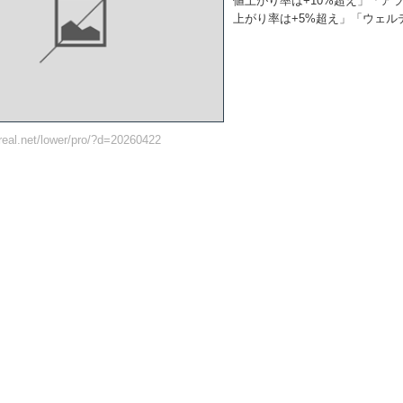
値上がり率は+10%超え」「アライド
上がり率は+5%超え」「ウェルディ
ureal.net/lower/pro/?d=20260422