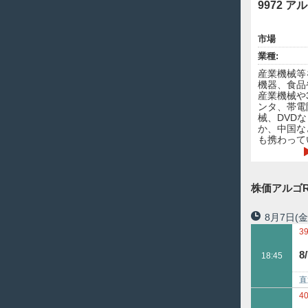
9972 ア
市場
業種:
産業機械等
機器、食品
産業機械や
ンタ、帯電
械、DVD
か、中国な
も携わって
株価アルゴR
8月7日
(金
3
6
8
18:45
直
ツ
4