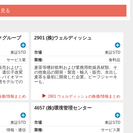
を見る
ックグループ
2901 (株)ウェルディッシュ
東証STD
市場
東証STD
サービス業
業種:
食料品
販売およびこ
麦茶等嗜好飲料および業務用乾燥具材類、そ
。遺伝子改変
の他食品の開発・製造・輸入・販売。水出し
－バイオマー
麦茶を最初に開発した企業。ビーフジャーキ
態モデルでの
ーも。
株価/情報まとめ
2901 ウェルディッシュの株価/情報まとめ
4657 (株)環境管理センター
東証STD
市場
東証STD
情報・通信
業種:
サービス業