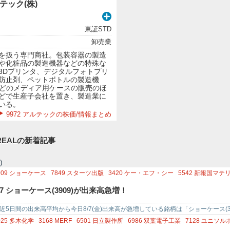
ルテック(株)
東証STD
卸売業
を扱う専門商社。包装容器の製造
や化粧品の製造機器などの特殊な
3Dプリンタ、デジタルフォトプリ
防止剤、ペットボトルの製造機
などのメディア用ケースの販売のほ
どで生産子会社を置き、製造業に
いる。
9972 アルテックの株価/情報まとめ
EALの新着記事
)
909
ショーケース
7849
スターツ出版
3420
ケー・エフ・シー
5542
新報国マテ
998
日本タングステン
7271
安永
8045
横浜丸魚
7264
ムロコーポレーション
6
/7 ショーケース(3909)が出来高急増！
近5日間の出来高平均から今日8/7(金)出来高が急増している銘柄は「ショーケース(39
出版(7849…
025
多木化学
3168
MERF
6501
日立製作所
6986
双葉電子工業
7128
ユニソル