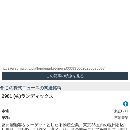
https://web.fisco.jp/platform/market-news/0009350020260526067
この記事の続きを見る
この株式ニュースの関連銘柄
2981 (株)ランディックス
市場
東証GRT
業種:
不動産業
富裕層顧客をターゲットとした不動産企業。東京23区内の世田谷区、
目黒区、大田区、渋谷区、港区、品川区の城南エリアを中心に、デザ