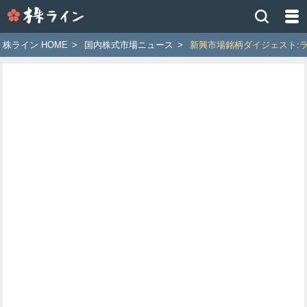
株
ラ
イ
株ライン HOME
>
国内株式市場ニュース
>
新興市場銘柄ダイジェスト:
ン
［ツ
イ
ッ
タ
ー
で
株
価
予
想
お
す
す
め
銘
柄］