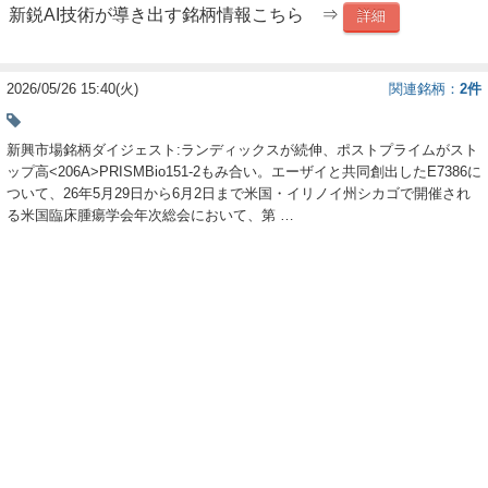
新鋭AI技術が導き出す銘柄情報こちら ⇒
詳細
ー
ク
2026/05/26 15:40(火)
関連銘柄
2件
新興市場銘柄ダイジェスト:ランディックスが続伸、ポストプライムがスト
ップ高<206A>PRISMBio151-2もみ合い。エーザイと共同創出したE7386に
ついて、26年5月29日から6月2日まで米国・イリノイ州シカゴで開催され
る米国臨床腫瘍学会年次総会において、第