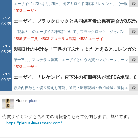
事
続
エーザイ<4523>は7月29日、抗アミロイドβ抗体「レケンビ」（一般
比で27%増
で
き
名：レカネマブ）のグローバルでの売上収益（監査前数値）が、2026
4523
エーザイ
を
年度第1四半…
7/22
エーザイ、ブラックロックと共同保有者の保有割合が8.52%
08:39
記
事
続
製薬大手のエーザイの株式について、ブラックロック・ジャパン
に上昇
で
き
（ブラックロック）と共同保有者の保有割合が上昇したことが判明し
4568
第一三共
4503
アステラス製薬
4523
エーザイ
を
た。 ブラックロック・ジャ…
7/16
製薬3社の中計を「三匹の子ぶた」にたとえると…レンガの
05:25
記
事
続
第一三共、アステラス製薬、エーザイという内資のレガシーファーマ
家は第一三共、じゃあワラの家は?
で
き
3社がこの度、中期経営計画をそれぞれ発表し、三社三様の方向性を
4523
エーザイ
を
打ち出した。それぞれの中…
7/14
エーザイ、「レケンビ」皮下注の初期療法が米FDA承認、8
09:37
記
事
続
静脈内投与との切り替えも可能、通院・医療現場の負担軽減に期待エ
月下旬発売へ
で
き
ーザイ＜４５２３＞（東証プライム）は７月１４日、バイオジェンと
Plenus
Plenus
plenus
を
共同開発する抗Ａβ抗体「…
記
事
売買タイミングも含めての情報をこちらで公開します。無料です。
で
https://plenus-investment.com/