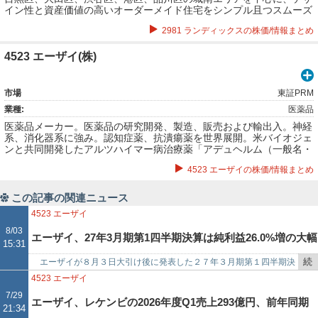
イン性と資産価値の高いオーダーメイド住宅をシンプル且つスムーズ
に建てるサービス「sumuzu」を運営している。不動産マッチング・
2981 ランディックスの株価/情報まとめ
コンサルティング。注文住宅マッチング・コンサルティング。不動産
デベロップメント。不動産テックプラットフォーム開発・運営など。
4523 エーザイ(株)
市場
東証PRM
業種:
医薬品
医薬品メーカー。医薬品の研究開発、製造、販売および輸出入。神経
系、消化器系に強み。認知症薬、抗潰瘍薬を世界展開。米バイオジェ
ンと共同開発したアルツハイマー病治療薬「アデュヘルム（一般名・
アデュカヌマブ）」がFDA承認される。
4523 エーザイの株価/情報まとめ
この記事の関連ニュース
4523
エーザイ
8/03
エーザイ、27年3月期第1四半期決算は純利益26.0%増の大幅
15:31
続
エーザイが８月３日大引け後に発表した２７年３月期第１四半期決
増益
き
算（連結、ＩＦＲＳ）は売上収益２３４３億３０００万円（前年同期
4523
エーザイ
を
比１５．６％増）、純利益…
7/29
エーザイ、レケンビの2026年度Q1売上293億円、前年同期
21:34
記