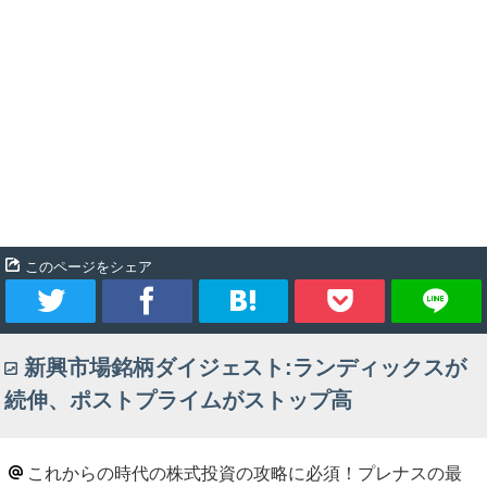
このページをシェア
ツ
シ
ブ
Pocket
新興市場銘柄ダイジェスト:ランディックスが
イ
ェ
ッ
続伸、ポストプライムがストップ高
ー
ア
ク
ト
マ
これからの時代の株式投資の攻略に必須！プレナスの最