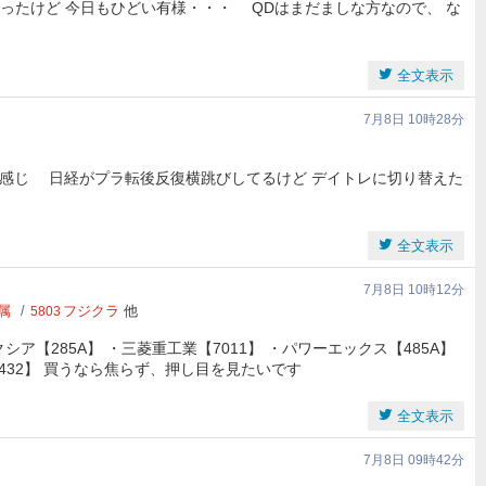
かったけど 今日もひどい有様・・・ QDはまだましな方なので、 な
全文表示
7月8日 10時28分
他は良い感じ 日経がプラ転後反復横跳びしてるけど デイトレに切り替えた
全文表示
7月8日 10時12分
属
フジクラ
他
5803
ア【285A】 ・三菱重工業【7011】 ・パワーエックス【485A】
TT【9432】 買うなら焦らず、押し目を見たいです
全文表示
7月8日 09時42分