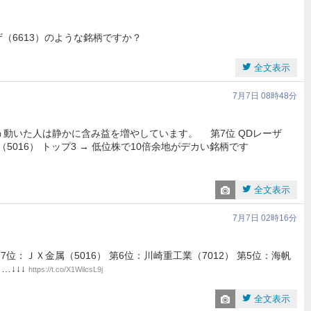
（6613）のような銘柄ですか？
全文表示
7月7日 08時48分
もう動いた人は静かに含み益を増やしています。 第7位 QDレーザ
金属（5016） トップ3 → 低位株で10倍余地がデカい銘柄です
全文表示
7月7日 02時16分
：ＪＸ金属（5016） 第6位：川崎重工業（7012） 第5位：海帆
…↓↓↓
https://t.co/X1WilcsL9j
全文表示