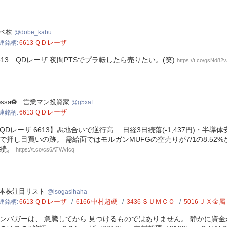
e_kabu
ベ株
dobe_kabu
ＱＤレーザ
連銘柄
6613
613 QDレーザ 夜間PTSでプラ転したら売りたい。(笑)
https://t.co/gsNd82
af
ossa⚽ 営業マン投資家
g5xaf
ＱＤレーザ
連銘柄
6613
QDレーザ 6613】悪地合いで逆行高 日経3日続落(-1,437円)・半導体安
で押し目買いの跡。 需給面ではモルガンMUFGの空売りが7/1の8.52%か
継続。
https://t.co/cs6ATWvIcq
gasihaha
本株注目リスト
isogasihaha
ＱＤレーザ
中村超硬
ＳＵＭＣＯ
ＪＸ金属
連銘柄
6613
6166
3436
5016
ンバガーは、 急騰してから 見つけるものではありません。 静かに資