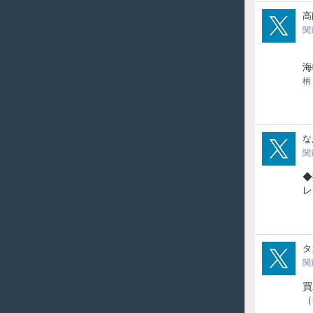
HIR
高
関
大
海
柄
710
な
関
◆
レー
run
タ
関
買
（