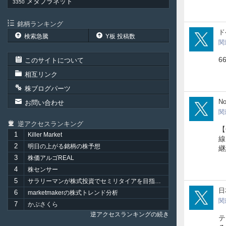
メタプラネット
3350
銘柄ランキング
dob
ド
検索急騰
Y板 投稿数
関
6
このサイトについて
相互リンク
株ブログパーツ
g5x
N
お問い合わせ
関
逆アクセスランキング
【
1
Killer Market
線
2
明日の上がる銘柄の株予想
3
株価アルゴREAL
4
株センサー
5
サラリーマンが株式投資でセミリタイアを目指してみました。
iso
日
6
marketmakerの株式トレンド分析
関
7
かぶさくら
逆アクセスランキングの続き
テ