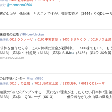
連銘柄
3444
6613
@monnnnnu0304
信先
後の1つが「低位株」とのことですが、菊池製作所（3444）やQDレーザ
eefchicken
株覇者の戦略
RNbeefchicken
ＱＤレーザ
中村超硬
ＳＵＭＣＯ
ＪＸ金属
連銘柄
6613
6166
3436
5016
0倍株を狙うなら今、この7銘柄に資金が殺到中。 500株でもOK。 
6613） 第6位 中村超硬（6166） 第5位 SUM
（3436） 第4位 JX
#O
ps://t.co/6A2Vaf32r9
a5830
の日本株ハンター
kana5830
ＪＸ金属
川崎重工業
海帆
ＱＤレーザ
連銘柄
5016
7012
3133
6613
急騰の匂いがプンプンする 買わない理由がまったくない日本株7選 第7位
3133） 第4位：QDレーザ（6613） 低位株ながら火山級の爆発力