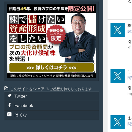
る
ア
テ
ル
投
poli
株
資
関
顧
問
引
イ
fsd
こ
関
引
このサイトをシェア
ご感想お待ちしております
ht
Twitter
Facebook
はてな
not
ま
関