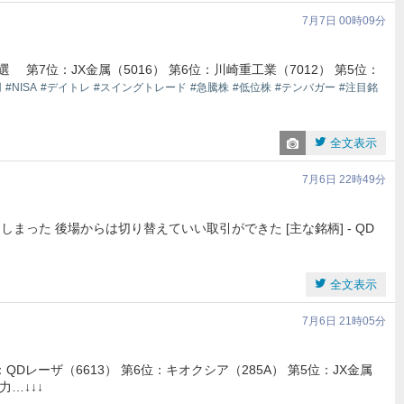
7月7日 00時09分
位：JX金属（5016） 第6位：川崎重工業（7012） 第5位：
用
#NISA
#デイトレ
#スイングトレード
#急騰株
#低位株
#テンバガー
#注目銘
全文表示
7月6日 22時49分
まった 後場からは切り替えていい取引ができた [主な銘柄] - QD
全文表示
7月6日 21時05分
Dレーザ（6613） 第6位：キオクシア（285A） 第5位：JX金属
…↓↓↓