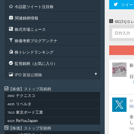
ツイー
今話題ツイート注目株
関連銘柄情報
6613Ｑ
株式市場ニュース
株価考察ブログアンテナ
株トレンドランキング
監視銘柄（お気に入り）
新
新
生
IPO 新規公開株
ジ
日
ャ
パ
株価
ストップ高銘柄
ン
テクニスコ
2962
投
pud
シ
資
リベルタ
4935
関
東京ボード工業
7815
全
ReYuuJapan
9425
し
株価
ストップ安銘柄
ht