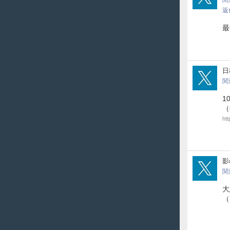
関
返
最
RNb
日
関
1
（
htt
kan
影
関
大
（