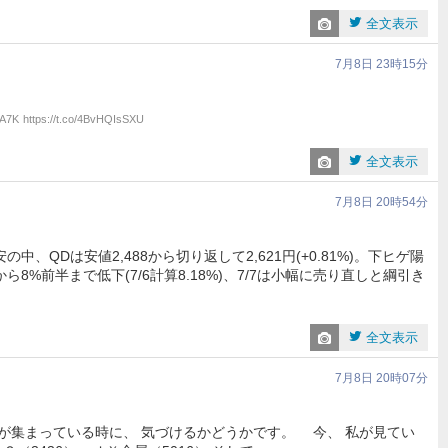
全文表示
7月8日 23時15分
vA7K
https://t.co/4BvHQIsSXU
全文表示
7月8日 20時54分
の中、QDは安値2,488から切り返して2,621円(+0.81%)。下ヒゲ陽
ら8%前半まで低下(7/6計算8.18%)、7/7は小幅に売り直しと綱引き
全文表示
7月8日 20時07分
金が集まっている時に、 気づけるかどうかです。 今、 私が見てい