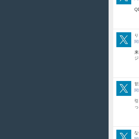
Q
hito
り
関
来
ジ
ikF
甘
関
引
っ
Yak
な