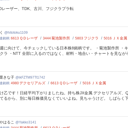
Dレーザー、TDK、古川、フジクラプラ転
toku1109
く
hitotoku1109
ＱＤレーザ
菊池製作所
フジクラ
ＪＸ金属
連銘柄
6613
3444
5803
5016
週に向けて、今チェックしている日本株8銘柄です。 ・菊池製作所 ・キオ
クラ ・NTT 全部に入るのではなく、材料・地合い・チャートを見な
ZTM97Tt1742
栗きな子
ikFZTM97Tt1742
デクセリアルズ
ＱＤレーザ
ＪＸ金属
連銘柄
4980
6613
5016
け乙です！日経平均下がりましたね。持ち株JX金属.デクセリアルズ、
てるから、別に毎日株価見なくていいよね。見ちゃうけど。 しばらく
ko3141
やはるこ
Yakko3141
菊池製作所
ＱＤレーザ