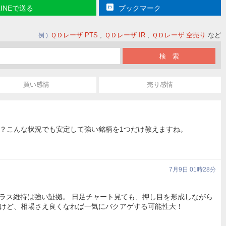
LINEで送る
ブックマーク
ＱＤレーザ PTS
ＱＤレーザ IR
ＱＤレーザ 空売り
など
例
買い感情
売り感情
？こんな状況でも安定して強い銘柄を1つだけ教えますね。
7月9日 01時28分
でプラス維持は強い証拠。 ​日足チャート見ても、押し目を形成しながら
るけど、相場さえ良くなれば一気にバクアゲする可能性大！