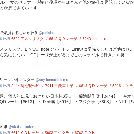
Dレーザのセミナー期待で 後場からほとんど他の銘柄は 監視していな
んとか息できています
sico
で爆損するちいかわ₿
polisico
アスタリスク
ＱＤレーザ
ｎｏｔｅ
連銘柄
6522
6613
5243
スタリスク、LINKX、noteでデイトレ LINKXは早売りしたけど
ら気にしない QDレーザが上がるまでこのスタイルで行きます笑
demadridismo
リーマン株マスター
soydemadridismo
菊池製作所
三菱重工業
ＱＤレーザ
ＪＸ金
連銘柄
3444
7011
6613
5016
週、個人的に見ておきたい日本株8選。 ・菊池製作所【3444】 ・キオクシ
QDレーザ【6613】 ・JX金属【5016】 ・フジクラ【5803】 ・N
tsu_poker
久津
akutsu_poker
ＱＤレーザ
フジクラ
ＴＤＫ
連銘柄
6613
5803
6762