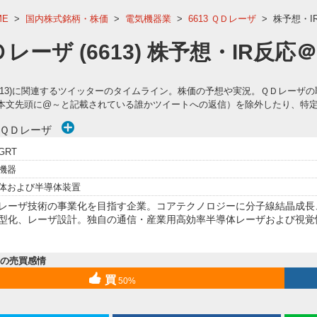
ME
>
国内株式銘柄・株価
>
電気機器業
>
6613 ＱＤレーザ
>
株予想・I
Ｄレーザ (6613) 株予想・IR反
6613)に関連するツイッターのタイムライン。株価の予想や実況。ＱＤレー
本文先頭に@～と記載されている誰かツイートへの返信）を除外したり、特
)ＱＤレーザ
GRT
機器
体および半導体装置
レーザ技術の事業化を目指す企業。コアテクノロジーに分子線結晶成長
型化、レーザ設計。独自の通信・産業用高効率半導体レーザおよび視覚
内の売買感情
買
50%