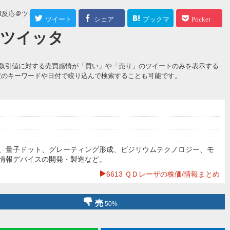
R反応＠ツイッター
ツイート
シェア
ブックマ
Pocket
応＠ツイッタ
ーク
ザの取引値に対する売買感情が「買い」や「売り」のツイートのみを表示する
定のキーワードや日付で絞り込んで検索することも可能です。
、量子ドット、グレーティング形成、ビジリウムテクノロジー、モ
情報デバイスの開発・製造など。
6613 ＱＤレーザの株価/情報まとめ
売
50%