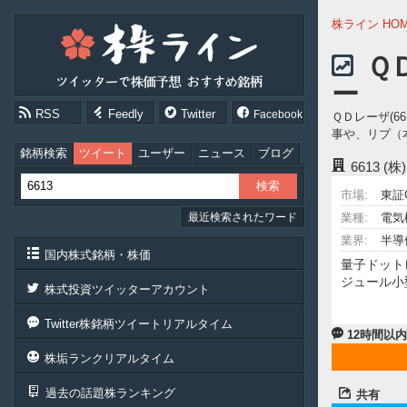
株
株ライン HO
ラ
イ
Ｑ
ン
ー
［ツ
イ
RSS
Feedly
Twitter
Facebook
ＱＤレーザ(
ッ
事や、リプ（
タ
ー
銘柄検索
ツイート
ユーザー
ニュース
ブログ
6613
(株
で
株
市場:
東証
価
最近検索されたワード
予
業種:
電気
想
業界:
半導
お
国内株式銘柄・株価
量子ドット
す
ジュール小
す
株式投資ツイッターアカウント
め
銘
Twitter株銘柄ツイートリアルタイム
柄］
12時間以
株垢ランクリアルタイム
過去の話題株ランキング
共有