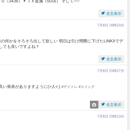
ＵＭＣＯ（3436） ◉ ＪＸ金属（5016） そして──
全文表示
7月8日 16時10分
連の何かをそろそろ出して欲しい 明日は引け間際に下げたLINKXでデ
待しても良いですよね？
全文表示
7月8日 15時27分
で良い発表がありますように(>人<;)
#デイトレ
#スイング
全文表示
7月8日 15時13分