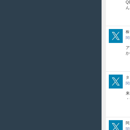
Q
poli
株
関
ア
か
soy
タ
関
来
・
aku
阿
関