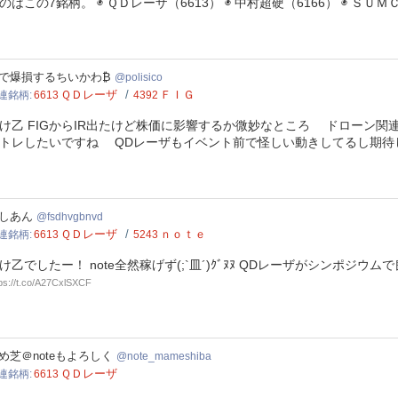
のはこの7銘柄。 ◉ ＱＤレーザ（6613） ◉ 中村超硬（6166） ◉ Ｓ
sico
で爆損するちいかわ₿
polisico
ＱＤレーザ
ＦＩＧ
連銘柄
6613
4392
け乙 FIGからIR出たけど株価に影響するか微妙なところ ドローン関
トレしたいですね QDレーザもイベント前で怪しい動きしてるし期
hvgbnvd
しあん
fsdhvgbnvd
ＱＤレーザ
ｎｏｔｅ
連銘柄
6613
5243
け乙でしたー！ note全然稼げず(;`皿´)ｸﾞﾇﾇ QDレーザがシンポジウム
tps://t.co/A27CxlSXCF
e_mameshiba
め芝＠noteもよろしく
note_mameshiba
ＱＤレーザ
連銘柄
6613