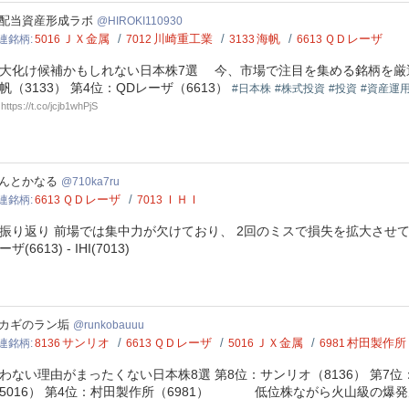
OKI110930
配当資産形成ラボ
HIROKI110930
ＪＸ金属
川崎重工業
海帆
ＱＤレーザ
連銘柄
5016
7012
3133
6613
化け候補かもしれない日本株7選 今、市場で注目を集める銘柄を厳選 第7
帆（3133） 第4位：QDレーザ（6613）
#日本株
#株式投資
#投資
#資産運
https://t.co/jcjb1whPjS
ka7ru
んとかなる
710ka7ru
ＱＤレーザ
ＩＨＩ
連銘柄
6613
7013
振り返り 前場では集中力が欠けており、 2回のミスで損失を拡大させてし
ザ(6613) - IHI(7013)
kobauuu
カギのラン垢
runkobauuu
サンリオ
ＱＤレーザ
ＪＸ金属
村田製作所
連銘柄
8136
6613
5016
6981
わない理由がまったくない日本株8選 第8位：サンリオ（8136） 第7位：Q
5016） 第4位：村田製作所（6981） 低位株ながら火山級の爆発力