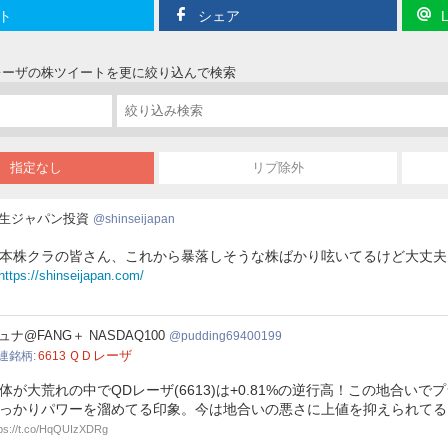
ト
シェア
Ｄレーザの株ツイートを更に絞り込んで検索
指定なし
リプ除外
生ジャパン投資
shinseijapan
本株クラの皆さん、これから暴落しそうな株ばかり呟いてるけど大丈夫
https://shinseijapan.com/
ding69400199
ュナ@FANG＋ NASDAQ100
pudding69400199
ＱＤレーザ
連銘柄
6613
体が大荒れの中でQDレーザ(6613)は+0.81%の逆行高！この地合い
っかりパワーを溜めてる印象。今は地合いの悪さに上値を抑えられて
tps://t.co/HqQUIzXDRg