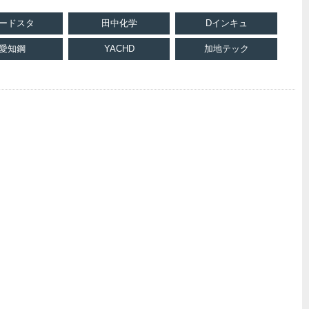
ードスタ
田中化学
Dインキュ
愛知鋼
YACHD
加地テック