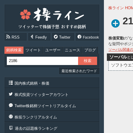
株
株ライン HO
ラ
イ
2
ン
［ツ
イ
RSS
Feedly
Twitter
Facebook
株価変動
の”
ッ
な疑問やポジ
タ
ー
ソーバル関連
銘柄検索
ツイート
ユーザー
ニュース
ブログ
で
ソーバル
と
株
ソフトウエ
価
最近検索されたワード
予
想
お
国内株式銘柄・株価
す
す
株式投資ツイッターアカウント
め
銘
Twitter株銘柄ツイートリアルタイム
柄］
株垢ランクリアルタイム
過去の話題株ランキング