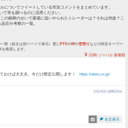
バルについてツイートしている市況コメントをまとめています。
ついて等を調べるのに活用ください。
？この銘柄のせいで退場に追いやられたトレーダーは？それは何故？こ
る反応や考察の一覧。
の一部（続きは別ページで表示）更に
PTS
や
IR
や
空売り
などの特定キーワー
事を推奨します。
2186 ソーバル
新着順
ておけば大丈夫。今だけ限定公開します！
https://ateru.co.jp/
5月24日 06時20分
全文表示