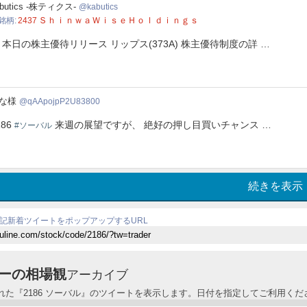
tics
abutics -株ティクス-
kabutics
ＳｈｉｎｗａＷｉｓｅＨｏｌｄｉｎｇｓ
銘柄
2437
日の株主優待リリース リップス(373A) 株主優待制度の詳 …
pojpP2U83800
な様
qAApojpP2U83800
186
来週の展望ですが、 絶好の押し目買いチャンス …
#ソーバル
続きを表示
記新着ツイートをポップアップするURL
ーの相場観
アーカイブ
れた『2186 ソーバル』のツイートを表示します。日付を指定してご利用くだ