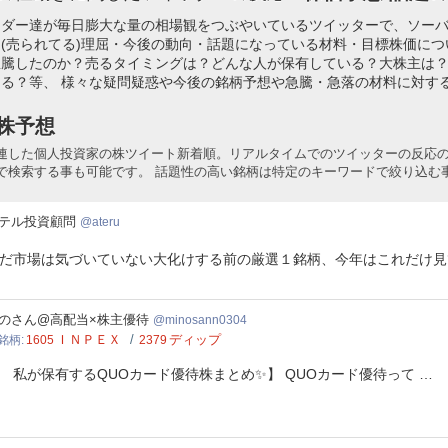
ーダー達が毎日膨大な量の相場観をつぶやいているツイッターで、ソー
(売られてる)理屈・今後の動向・話題になっている材料・目標株価に
急騰したのか？売るタイミングは？どんな人が保有している？大株主は
る？等、 様々な疑問疑惑や今後の銘柄予想や急騰・急落の材料に対す
株予想
連した個人投資家の株ツイート新着順。リアルタイムでのツイッターの反応
で検索する事も可能です。 話題性の高い銘柄は特定のキーワードで絞り込む
テル投資顧問
ateru
だ市場は気づいていない大化けする前の厳選１銘柄、今年はこれだけ見
osann0304
のさん@高配当×株主優待
minosann0304
ＩＮＰＥＸ
ディップ
銘柄
1605
2379
 私が保有するQUOカード優待株まとめ✨】 QUOカード優待って …