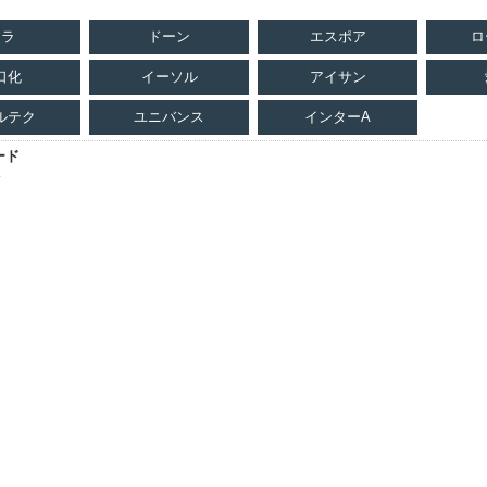
テラ
ドーン
エスポア
ロ
口化
イーソル
アイサン
ルテク
ユニバンス
インターA
ード
い