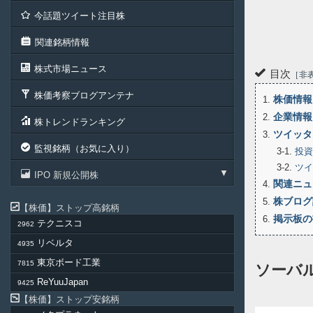
今話題ツイート注目株
関連銘柄情報
株式市場ニュース
目次
非
株価考察ブログアンテナ
株価情報
1
企業情報
2
株トレンドランキング
ツイッタ
3
監視銘柄（お気に入り）
3-1
投資
3-2
ツイ
IPO 新規公開株
関連ニュ
4
株ブログ
5
株価
ストップ高銘柄
掲示板の
6
テクニスコ
2962
リベルタ
4935
東京ボード工業
7815
ソーバ
ReYuuJapan
9425
株価
ストップ安銘柄