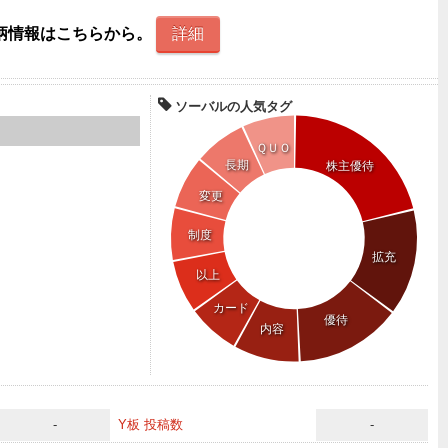
柄情報はこちらから。
詳細
ソーバルの人気タグ
ＱＵＯ
長期
株主優待
変更
制度
拡充
以上
カード
優待
内容
-
Y板 投稿数
-