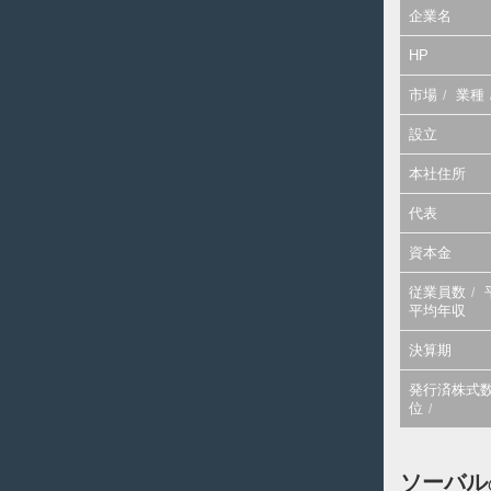
企業名
HP
市場
業種
設立
本社住所
代表
資本金
従業員数
平均年収
決算期
発行済株式
位
ソーバル