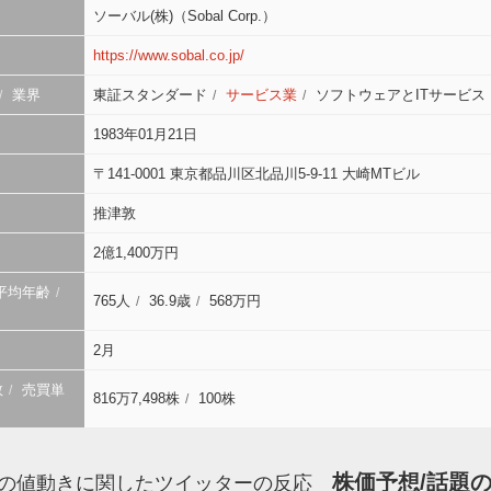
ソーバル(株)（Sobal Corp.）
https://www.sobal.co.jp/
業界
東証スタンダード
サービス業
ソフトウェアとITサービス
1983年01月21日
〒141-0001 東京都品川区北品川5-9-11 大崎MTビル
推津敦
2億1,400万円
平均年齢
765人
36.9歳
568万円
2月
数
売買単
816万7,498株
100株
株価予想/話題の
の値動きに関したツイッターの反応