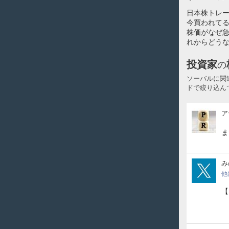
日本株トレ
今買われてる
株価がなぜ
れからどうな
投資家
の
ソーバルに関
ドで絞り込ん
ア
ア
テ
ル
ま
投
資
顧
min
み
問
他
【