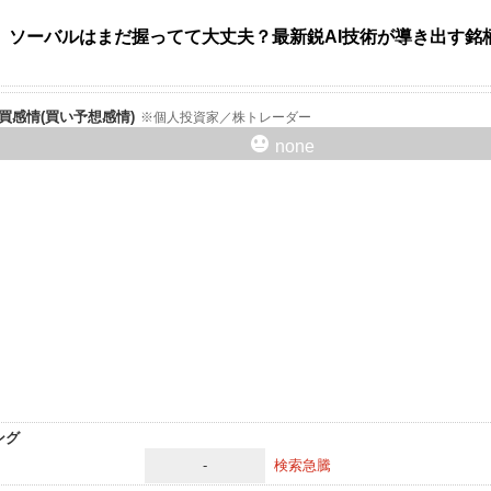
】ソーバルはまだ握ってて大丈夫？最新鋭AI技術が導き出す銘
er売買感情(買い予想感情)
個人投資家／株トレーダー
none
ング
-
検索急騰