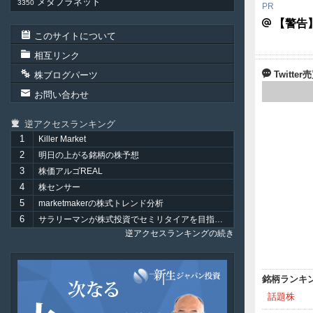
メタプラネット
3350
【警告
このサイトについて
相互リンク
Twitt
株ブログパーツ
お問い合わせ
逆アクセスランキング
1
Killer Market
2
明日の上がる銘柄の株予想
3
株価アルゴREAL
4
株センサー
5
marketmakerの株式トレンド分析
6
サラリーマンが株式投資でセミリタイアを目指してみました。
逆アクセスランキングの続き
新
生
銘柄ランキ
ジ
話題株
ャ