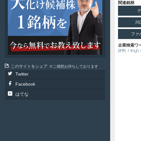
パ
関連銘柄
ン
投
資
川
ファ
企業検索ワ
評判
やば
このサイトをシェア
ご感想お待ちしております
Twitter
Facebook
はてな