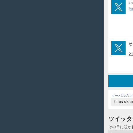
kabu
k
他
本
qAA
せ
2
ソーバルの上
ツイッタ
その日に呟か