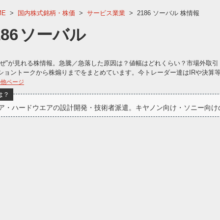
ME
>
国内株式銘柄・株価
>
サービス業業
>
2186 ソーバル 株情報
186
ソーバル
なぜ”が見れる株情報。急騰／急落した原因は？値幅はどれくらい？市場外取引
ショントークから株煽りまでをまとめています。今トレーダー達はIRや決算
の他ページ
は？
ア・ハードウエアの設計開発・技術者派遣。キヤノン向け・ソニー向け