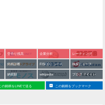
空売り残高
企業分析
レーティング
銘柄診断
FISCOニュース
株探ニュース
納税額
wikipedia
ブログ デイトレ
この銘柄をLINEで送る
この銘柄をブックマーク