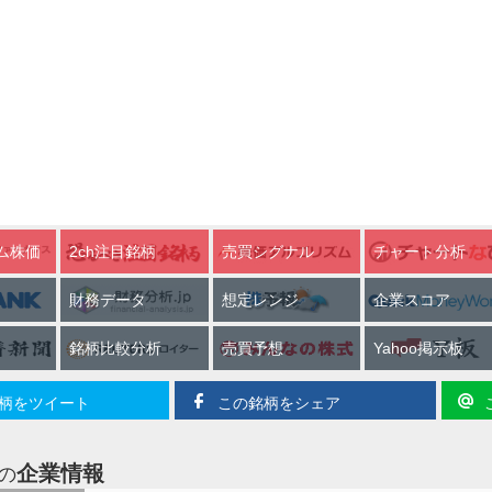
ム株価
2ch注目銘柄
売買シグナル
チャート分析
財務データ
想定レンジ
企業スコア
銘柄比較分析
売買予想
Yahoo掲示板
柄をツイート
この銘柄をシェア
企業情報
の