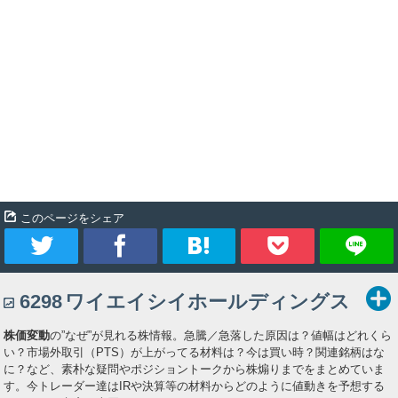
このページをシェア
ツ
シ
ブ
Pocket
6298
ワイエイシイホールディングス
イ
ェ
ッ
株価変動
の”なぜ”が見れる株情報。急騰／急落した原因は？値幅はどれくら
ー
ア
ク
い？市場外取引（PTS）が上がってる材料は？今は買い時？関連銘柄はな
に？など、素朴な疑問やポジショントークから株煽りまでをまとめていま
ト
マ
す。今トレーダー達はIRや決算等の材料からどのように値動きを予想する