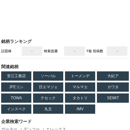
銘柄ランキング
話題株
-
検索急騰
-
Y板 投稿数
-
関連銘柄
安江工務店
ソーバル
トーメンデ
大紀ア
JFEコン
日エマジェ
マルマエ
カワタ
TOWA
テセック
タカトリ
SEMIT
インスペク
丸文
IMV
企業検索ワード
ガーター
デンコー
エレックス