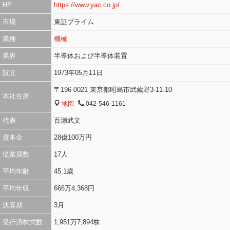
HP
https://www.yac.co.jp/
市場
東証プライム
業種
機械
業界
半導体および半導体装置
設立
1973年05月11日
〒196-0021 東京都昭島市武蔵野3-11-10
本社住所
地図
042-546-1161
MAP
TEL
代表
百瀬武文
資本金
28億100万円
従業員数
17人
平均年齢
45.1歳
平均年収
666万4,368円
決算期
3月
発行済株式数
1,951万7,894株