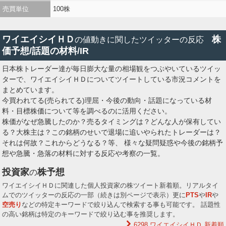
売買単位
100株
ワイエイシイＨＤ
株
の値動きに関したツイッターの反応
価予想/話題の材料/IR
日本株トレーダー達が毎日膨大な量の相場観をつぶやいているツイッ
ターで、ワイエイシイＨＤについてツイートしている市況コメントを
まとめています。
今買われてる(売られてる)理屈・今後の動向・話題になっている材
料・目標株価について等を調べるのに活用ください。
株価がなぜ急騰したのか？売るタイミングは？どんな人が保有してい
る？大株主は？この銘柄のせいで退場に追いやられたトレーダーは？
それは何故？これからどうなる？等、 様々な疑問疑惑や今後の銘柄予
想や急騰・急落の材料に対する反応や考察の一覧。
投資家
株予想
の
ワイエイシイＨＤに関連した個人投資家の株ツイート新着順。リアルタイ
ムでのツイッターの反応の一部（続きは別ページで表示）更に
PTS
や
IR
や
空売り
などの特定キーワードで絞り込んで検索する事も可能です。 話題性
の高い銘柄は特定のキーワードで絞り込む事を推奨します。
6298 ワイエイシイＨＤ
新着順