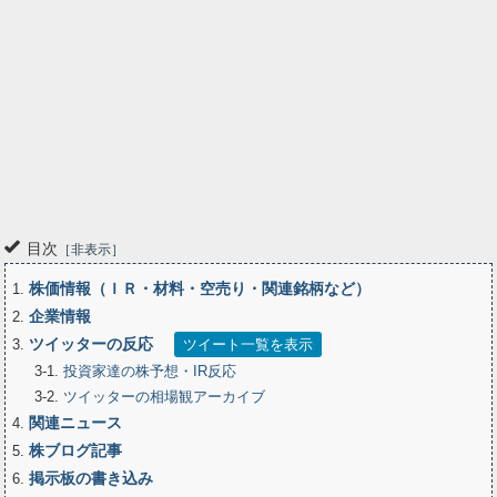
目次
非表示
株価情報（ＩＲ・材料・空売り・関連銘柄など）
1
企業情報
2
ツイッターの反応
3
ツイート一覧を表示
3-1
投資家達の株予想・IR反応
3-2
ツイッターの相場観アーカイブ
関連ニュース
4
株ブログ記事
5
掲示板の書き込み
6