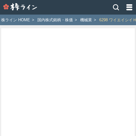
株
ラ
イ
株ライン HOME
>
国内株式銘柄・株価
>
機械業
>
6298 ワイエイシイ
ン
［ツ
イ
ッ
タ
ー
で
株
価
予
想
お
す
す
め
銘
柄］