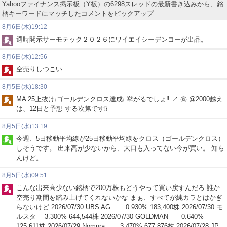
Yahooファイナンス掲示板（Y板）の6298スレッドの最新書き込みから、銘
柄キーワードにマッチしたコメントをピックアップ
8月6日(木)19:12
適時開示サーモテック２０２６にワイエイシーデンコーが出品。
8月6日(木)12:56
空売りしつこい
8月5日(水)18:30
MA 25上抜け❕ゴールデンクロス達成❕ 挙がるでしょ‼️ ↗️ ㊗️ @2000越え
は、12日と予想 する次第です⁉️
8月5日(水)13:19
今週、5日移動平均線が25日移動平均線をクロス（ゴールデンクロス）
しそうです。 出来高が少ないから、大口も入ってない今が買い。 知ら
んけど。
8月5日(水)09:51
こんな出来高少ない銘柄で200万株もどうやって買い戻すんだろ 誰か
空売り期間を踏み上げてくれないかな まぁ、すべてが純カラとはかぎ
らないけど 2026/07/30 UBS AG 0.930% 183,400株 2026/07/30 モ
ルスタ 3.300% 644,544株 2026/07/30 GOLDMAN 0.640%
125,611株 2026/07/29 Nomura 3.470% 677,876株 2026/07/28 JP