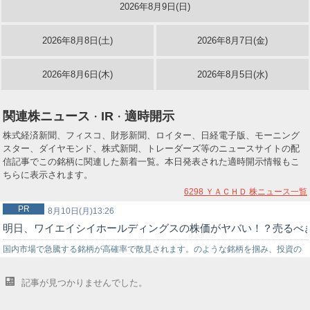
2026年8月9日(日)
2026年8月8日(土)
2026年8月7日(金)
2026年8月6日(木)
2026年8月5日(水)
関連株ニュース
IR
適時開示
・
・
株式経済新聞、フィスコ、財形新聞、ロイター、日経電子版、モーニング
スター、ダイヤモンド、株式新聞、トレーダーズ等のニュースサイトの配
信記事でこの銘柄に関連した新着一覧。本日発表された適時開示情報もこ
ちらに表示されます。
6298 ＹＡＣＨＤ
株ニュース一覧
PR
8月10日(月)13:26
明日、ワイエイシイホールディングスの株価がヤバい！？売るべ
国内市場で急騰する銘柄が高確率で散見されます。のような銘柄を掴み、投資の
世界でチャンスを狙うなら信頼できる投資助言を得ることが重要です。弊社では
記事が見つかりませんでした。
投資戦略に困っている初心者の投資家様をサポートする環境を…