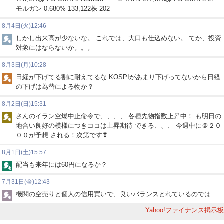
モルガン 0.680% 133,122株 202
8月4日(火)12:46
しかし出来高が少ないな。 これでは、大口も仕込めない。 てか、投資
対象にはならないか。。。
8月3日(月)10:28
日経が下げてる割に耐えてるな KOSPIがあまり下げってないから日経
の下げは為替による物か？
8月2日(日)15:31
さんのイラン空爆中止命令で、、、、 各種先物指数上昇中！ も明日の
地合い良好の模様につきココは上昇期待 できる、、、 今週中に＠２０
００が予想 される！次第です❣
8月1日(土)15:57
配当も来年には60円になるか？
7月31日(金)12:43
機関の空売りと個人の信用買いで、良いバランスとれているのでは
Yahoo!ファイナンス掲示板