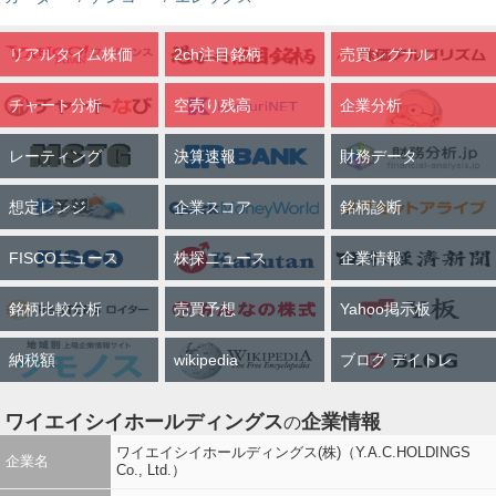
リアルタイム株価
2ch注目銘柄
売買シグナル
チャート分析
空売り残高
企業分析
レーティング
決算速報
財務データ
想定レンジ
企業スコア
銘柄診断
FISCOニュース
株探ニュース
企業情報
銘柄比較分析
売買予想
Yahoo掲示板
納税額
wikipedia
ブログ デイトレ
ワイエイシイホールディングス
企業情報
の
ワイエイシイホールディングス(株)（Y.A.C.HOLDINGS
企業名
Co., Ltd.）