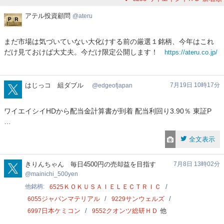
ア
アテル投資顧問
ateru
テ
ル
まだ市場は気づいていない大化けする前の厳選１銘柄、今年はこれ
投
だけ見ておけば大丈夫。今だけ限定公開します！
https://ateru.co.jp/
資
顧
問
edgeofjapan
はじっコ 組ダブル
7月19日 10時17分
edgeofjapan
ワイエイシイHDから配当金計算書が到着 配当利回り3.90％ 東証P
…
全文表示
mainichi_500yen
きりんちゃん 毎日4500円の売却益を目指す
7月8日 13時02分
mainichi_500yen
他銘柄
ＫＯＫＵＳＡＩＥＬＥＣＴＲＩＣ
6525
ジャパンマテリアル
サンウェルズ
6055
9229
日本ケミコン
クオンツ総研ＨＤ
他
6997
9552