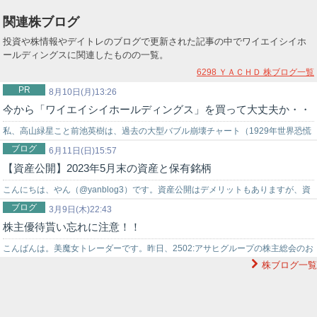
関連株ブログ
投資や株情報やデイトレのブログで更新された記事の中でワイエイシイホ
ールディングスに関連したものの一覧。
6298 ＹＡＣＨＤ
株ブログ一覧
PR
8月10日(月)13:26
今から「ワイエイシイホールディングス」を買って大丈夫か・・
私、高山緑星こと前池英樹は、過去の大型バブル崩壊チャート（1929年世界恐慌
ブログ
時のNYダウ暴落チャート…
6月11日(日)15:57
【資産公開】2023年5月末の資産と保有銘柄
こんにちは、やん（@yanblog3）です。資産公開はデメリットもありますが、資
ブログ
産状況や保有銘柄を公開することで、資産運用でサイドFIREを目指す方…
3月9日(木)22:43
株主優待貰い忘れに注意！！
こんばんは。美魔女トレーダーです。昨日、2502:アサヒグループの株主総会のお
株ブログ一覧
知らせが届き、まぁ株主優待も入っていたんですが…なんせ、はじめまして、…