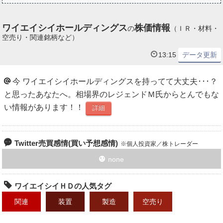
ワイエイシイホールディングス
株価情報
の
（ＩＲ・材料・
空売り・関連銘柄など）
13:15
データ更新
今 ワイエイシイホールディングスを持ってて大丈夫･･･？
と思ったあなたへ。相場界のレジェンドＭ氏からとんでもな
い情報があります！！
詳細
Twitter売買感情(買い予想感情)
個人投資家／株トレーダー
none
ワイエイシイＨＤの人気タグ
関連
装置
製造
空売り