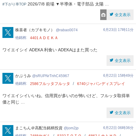
2026/7/8 前場 ▼半導体・電子部品 太陽 …
#下がり率TOP
全文表示
rabao0074
株喜者（カブキモノ）
6月23日 17時11分
rabao0074
他銘柄
ＡＤＥＫＡ
4401
ワイエイシイ ADEKA 利食い ADEKAはまた買った
全文表示
sRUPNrTnhC45967
かぶうみ
6月22日 15時49分
sRUPNrTnhC45967
他銘柄
フルッタフルッタ
ジャパンディスプレイ
2586
6740
ワイエイシイいいね。信用買が多いのが怖いけど、フルッタ取得単
価と同じ …
全文表示
jom2jp
まこちん＠高配当銘柄投資
6月22日 06時36分
jom2jp
他銘柄
ヤガミ
ＴＯＴＯ
ミナトＨＤ