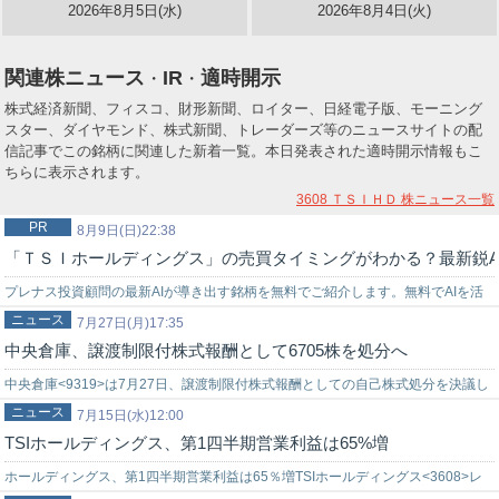
2026年8月5日(水)
2026年8月4日(火)
関連株ニュース
IR
適時開示
・
・
株式経済新聞、フィスコ、財形新聞、ロイター、日経電子版、モーニング
スター、ダイヤモンド、株式新聞、トレーダーズ等のニュースサイトの配
信記事でこの銘柄に関連した新着一覧。本日発表された適時開示情報もこ
ちらに表示されます。
3608 ＴＳＩＨＤ
株ニュース一覧
PR
8月9日(日)22:38
「ＴＳＩホールディングス」の売買タイミングがわかる？最新鋭A
プレナス投資顧問の最新AIが導き出す銘柄を無料でご紹介します。無料でAIを活
ニュース
用した株式投資を始めてみませんか？上手く使いこなせれば…
7月27日(月)17:35
中央倉庫、譲渡制限付株式報酬として6705株を処分へ
中央倉庫<9319>は7月27日、譲渡制限付株式報酬としての自己株式処分を決議し
ニュース
たと発表した。処分内容は以下の通り。普通株式6705株を1株1862…
7月15日(水)12:00
TSIホールディングス、第1四半期営業利益は65%増
ホールディングス、第1四半期営業利益は65％増TSIホールディングス<3608>レ