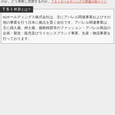
のか。どう考察し売買するのか。
ＴＳＩホールディングス関連の他ページ
ー
ＴＳＩＨＤ
とは？
ク
tsiホールディングス株式会社は、主にアパレル関連事業およびその
他の事業を行う日本に拠点を置く会社です。アパレル関連事業は、
主に婦人服、紳士服、服飾雑貨等のファッション・アパレル商品の
企画・製造・販売及びライセンスブランド事業、生産・物流事業を
行っております。