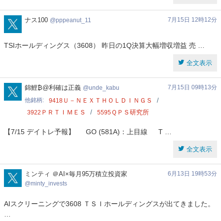
pppeanut_11
ナス100
7月15日 12時12分
pppeanut_11
TSIホールディングス（3608） 昨日の1Q決算大幅増収増益 売 …
全文表示
unde_kabu
錦鯉₿@利確は正義
7月15日 09時13分
unde_kabu
他銘柄
Ｕ－ＮＥＸＴＨＯＬＤＩＮＧＳ
9418
ＰＲＴＩＭＥＳ
ＱＰＳ研究所
3922
5595
【7/15 デイトレ予報】 GO (581A)：上目線 T …
全文表示
minty_invests
ミンティ ＠AI×毎月95万積立投資家
6月13日 19時53分
minty_invests
AIスクリーニングで3608 ＴＳＩホールディングスが出てきました。
…