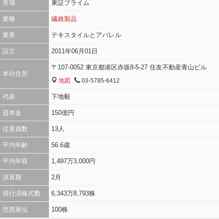
市場
東証プライム
業種
繊維製品
業界
テキスタイルとアパレル
設立
2011年06月01日
〒107-0052 東京都港区赤坂8-5-27 住友不動産青山ビル
本社住所
地図
03-5785-6412
MAP
TEL
代表
下地毅
資本金
150億円
従業員数
13人
平均年齢
56.6歳
平均年収
1,497万3,000円
決算期
2月
発行済株式数
6,343万8,793株
売買単位
100株