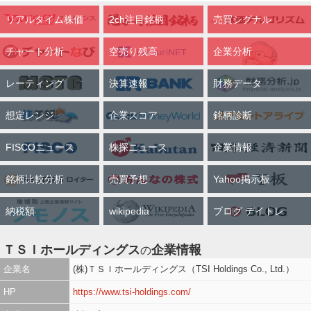
リアルタイム株価
2ch注目銘柄
売買シグナル
チャート分析
空売り残高
企業分析
レーティング
決算速報
財務データ
想定レンジ
企業スコア
銘柄診断
FISCOニュース
株探ニュース
企業情報
銘柄比較分析
売買予想
Yahoo掲示板
納税額
wikipedia
ブログ デイトレ
ＴＳＩホールディングス
企業情報
の
企業名
(株)ＴＳＩホールディングス（TSI Holdings Co., Ltd.）
HP
https://www.tsi-holdings.com/