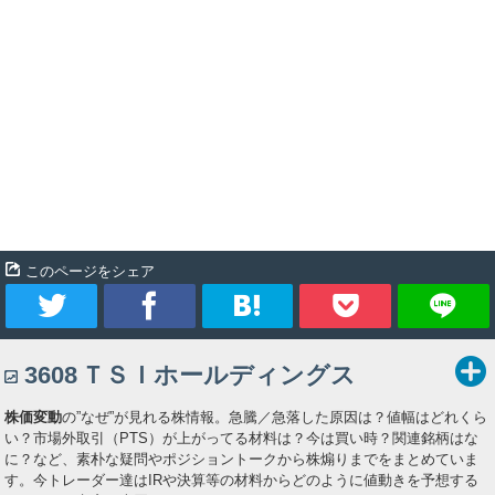
このページをシェア
ツ
シ
ブ
Pocket
3608
ＴＳＩホールディングス
イ
ェ
ッ
株価変動
の”なぜ”が見れる株情報。急騰／急落した原因は？値幅はどれくら
ー
ア
ク
い？市場外取引（PTS）が上がってる材料は？今は買い時？関連銘柄はな
に？など、素朴な疑問やポジショントークから株煽りまでをまとめていま
ト
マ
す。今トレーダー達はIRや決算等の材料からどのように値動きを予想する