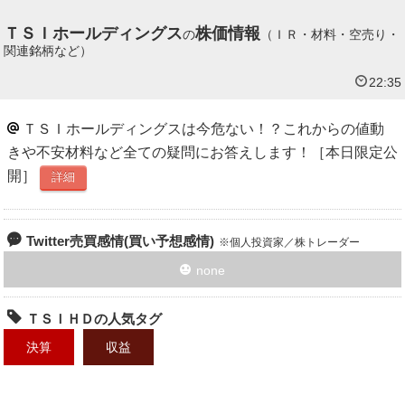
ＴＳＩホールディングス
株価情報
の
（ＩＲ・材料・空売り・
関連銘柄など）
22:35
ＴＳＩホールディングスは今危ない！？これからの値動
きや不安材料など全ての疑問にお答えします！［本日限定公
開］
詳細
Twitter売買感情(買い予想感情)
個人投資家／株トレーダー
none
ＴＳＩＨＤの人気タグ
決算
収益