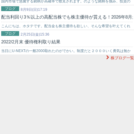
国内市場で急騰する銘柄が高確率で散見されます。のような銘柄を掴み、投資の
ブログ
世界でチャンスを狙うなら信頼できる投資助言を得ることが重要です。弊社では
8月9日(日)17:19
配当利回り3％以上の高配当株でも株主優待が貰える！2026年8
投資戦略に困っている初心者の投資家様をサポートする環境を…
こんにちは、ホタテです。配当金も株主優待も欲しい、そんな希望を叶えてくれ
ブログ
る8月が権利月の優待銘柄を調べました。配当利回り3%以上の８月優待銘柄配当
2月25日(金)15:36
2022/2月末 優待権利取り結果
利…
当日にU-NEXTの一般2000取れたのがでかい。制度だと２０００いく勇気は無か
株ブログ一覧
った。ウィルスコイン経由でアマギフに変換可能。ベクトルも同じくアマギ…