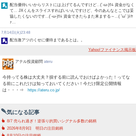
配当優待いいからリストには上げてるんですけど...(´-ω-)ｳﾑ 資金がなく
て... JXくんをスライスすればいいんですけど、今のあんなとこでは妥
協したくないのです...(´-ω-)ｳﾑ 資金できたらまた来まする～...( ˘ω˘ )ｽﾔ
ｧ…
7月14日(火)23:48
配当激アツのくせに優待まであるとは。。
Yahoo!ファイナンス掲示板
ア
アテル投資顧問
ateru
テ
ル
今持ってる株は大丈夫？損する前に読んでおけばよかった！ってな
投
る前にこれだけは知っておいてください！今だけ限定公開情報
資
は・・・⇒
https://ateru.co.jp/
顧
問
気になる記事
8/7 売られ過ぎ！逆張り的買いシグナル多数の銘柄
2026年8月9日 明日の注目銘柄
8月10日の注目銘柄