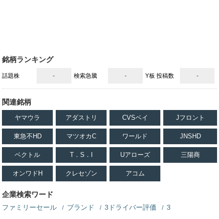
銘柄ランキング
話題株
-
検索急騰
-
Y板 投稿数
-
関連銘柄
ヤマウラ
アダストリ
CVSベイ
Jフロント
東急不HD
マツオカC
ワールド
JNSHD
ベクトル
T．S．I
Uアローズ
三陽商
オンワドH
クレセゾン
アコム
企業検索ワード
ファミリーセール
ブランド
3ドライバー評価
3