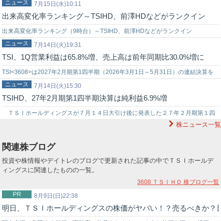
ニュース
ディスアパレル。第1四半期決算を発表した。営業利益は25.12億円…
7月15日(水)10:11
出来高変化率ランキング～TSIHD、前澤HDなどがランクイン
出来高変化率ランキング（9時台）～TSIHD、前澤HDなどがランクイン
ニュース
TSIHD<3608>がランクイン（9時37分時点）。大幅高。前日取引終了後に…
7月14日(火)19:31
TSI、1Q営業利益は65.8%増、売上高は前年同期比30.0%増に
TSI<3608>は2027年2月期第1四半期（2026年3月1日～5月31日）の連結決算を
ニュース
発表した。売上高は462億79百万円（前年同期比30.0…
7月14日(火)15:30
TSIHD、27年2月期第1四半期決算は純利益6.9%増
ＴＳＩホールディングスが７月１４日大引け後に発表した２７年２月期第１四
株ニュース一覧
半期決算（連結）は売上高４６２億７９００万円（前年同期比３０．０％増）、
純利…
関連株ブログ
投資や株情報やデイトレのブログで更新された記事の中でＴＳＩホールデ
ィングスに関連したものの一覧。
3608 ＴＳＩＨＤ
株ブログ一覧
PR
8月9日(日)22:38
明日、ＴＳＩホールディングスの株価がヤバい！？売るべきか？