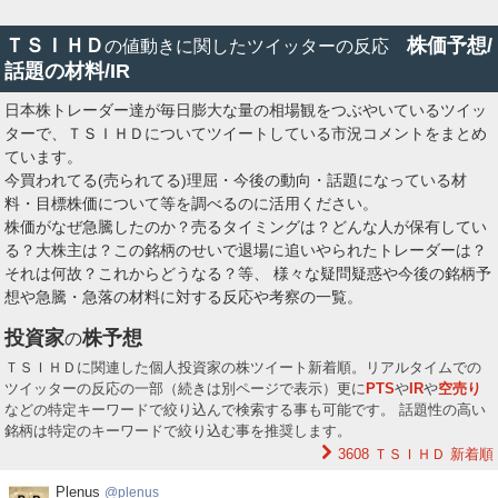
ＴＳＩＨＤ
株価予想/
の値動きに関したツイッターの反応
話題の材料/IR
日本株トレーダー達が毎日膨大な量の相場観をつぶやいているツイッ
ターで、ＴＳＩＨＤについてツイートしている市況コメントをまとめ
ています。
今買われてる(売られてる)理屈・今後の動向・話題になっている材
料・目標株価について等を調べるのに活用ください。
株価がなぜ急騰したのか？売るタイミングは？どんな人が保有してい
る？大株主は？この銘柄のせいで退場に追いやられたトレーダーは？
それは何故？これからどうなる？等、 様々な疑問疑惑や今後の銘柄予
想や急騰・急落の材料に対する反応や考察の一覧。
投資家
株予想
の
ＴＳＩＨＤに関連した個人投資家の株ツイート新着順。リアルタイムでの
ツイッターの反応の一部（続きは別ページで表示）更に
PTS
や
IR
や
空売り
などの特定キーワードで絞り込んで検索する事も可能です。 話題性の高い
銘柄は特定のキーワードで絞り込む事を推奨します。
3608 ＴＳＩＨＤ
新着順
Plenus
Plenus
plenus