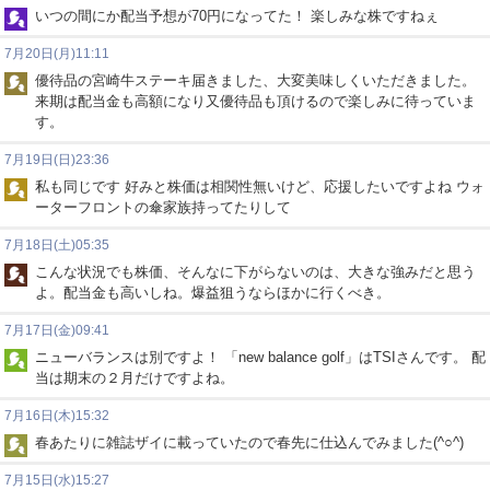
いつの間にか配当予想が70円になってた！ 楽しみな株ですねぇ
7月20日(月)11:11
優待品の宮崎牛ステーキ届きました、大変美味しくいただきました。
来期は配当金も高額になり又優待品も頂けるので楽しみに待っていま
す。
7月19日(日)23:36
私も同じです 好みと株価は相関性無いけど、応援したいですよね ウォ
ーターフロントの傘家族持ってたりして
7月18日(土)05:35
こんな状況でも株価、そんなに下がらないのは、大きな強みだと思う
よ。配当金も高いしね。爆益狙うならほかに行くべき。
7月17日(金)09:41
ニューバランスは別ですよ！ 「new balance golf」はTSIさんです。 配
当は期末の２月だけですよね。
7月16日(木)15:32
春あたりに雑誌ザイに載っていたので春先に仕込んでみました(^○^)
7月15日(水)15:27