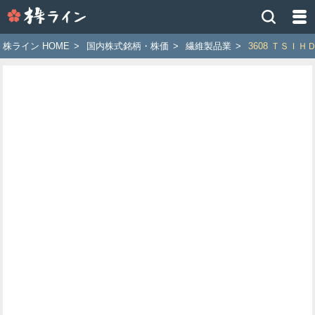
株
ラ
イ
株ライン HOME
>
国内株式銘柄・株価
>
繊維製品業
>
3608 ＴＳＩＨ
ン
［ツ
イ
ッ
タ
ー
で
株
価
予
想
お
す
す
め
銘
柄］