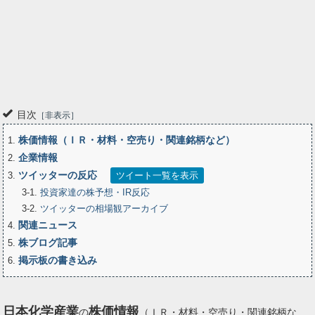
目次
非表示
株価情報（ＩＲ・材料・空売り・関連銘柄など）
1
企業情報
2
ツイッターの反応
3
ツイート一覧を表示
3-1
投資家達の株予想・IR反応
3-2
ツイッターの相場観アーカイブ
関連ニュース
4
株ブログ記事
5
掲示板の書き込み
6
日本化学産業
株価情報
の
（ＩＲ・材料・空売り・関連銘柄な