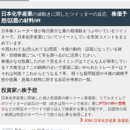
日本化学産業
株価予
の値動きに関したツイッターの反応
想/話題の材料/IR
日本株トレーダー達が毎日膨大な量の相場観をつぶやいているツイッ
ターで、日本化学産業についてツイートしている市況コメントをまと
めています。
今買われてる(売られてる)理屈・今後の動向・話題になっている材
料・目標株価について等を調べるのに活用ください。
株価がなぜ急騰したのか？売るタイミングは？どんな人が保有してい
る？大株主は？この銘柄のせいで退場に追いやられたトレーダーは？
それは何故？これからどうなる？等、 様々な疑問疑惑や今後の銘柄予
想や急騰・急落の材料に対する反応や考察の一覧。
投資家
株予想
の
日本化学産業に関連した個人投資家の株ツイート新着順。リアルタイムで
のツイッターの反応の一部（続きは別ページで表示）更に
PTS
や
IR
や
空売
り
などの特定キーワードで絞り込んで検索する事も可能です。 話題性の高
い銘柄は特定のキーワードで絞り込む事を推奨します。
4094 日本化学産業
新着順