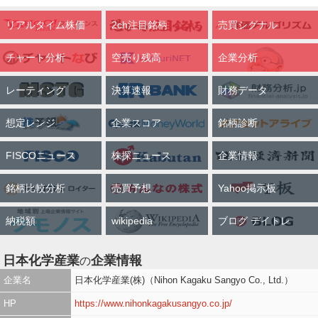
リアルタイム株価
2ch注目銘柄
売買シグナル
チャート分析
空売り残高
企業分析
レーティング
決算速報
財務データ
想定レンジ
企業スコア
銘柄診断
FISCOニュース
株探ニュース
企業情報
銘柄比較分析
売買予想
Yahoo掲示板
納税額
wikipedia
ブログ デイトレ
日本化学産業
企業情報
の
企業名
日本化学産業(株)（Nihon Kagaku Sangyo Co., Ltd.）
HP
https://www.nihonkagakusangyo.co.jp/