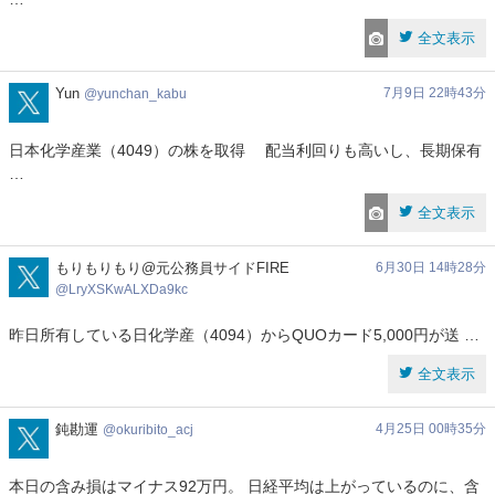
全文表示
yunchan_kabu
Yun
7月9日 22時43分
yunchan_kabu
日本化学産業（4049）の株を取得 配当利回りも高いし、長期保有
…
全文表示
LryXSKwALXDa9kc
もりもりもり@元公務員サイドFIRE
6月30日 14時28分
LryXSKwALXDa9kc
昨日所有している日化学産（4094）からQUOカード5,000円が送 …
全文表示
okuribito_acj
鈍勘運
4月25日 00時35分
okuribito_acj
本日の含み損はマイナス92万円。 日経平均は上がっているのに、含