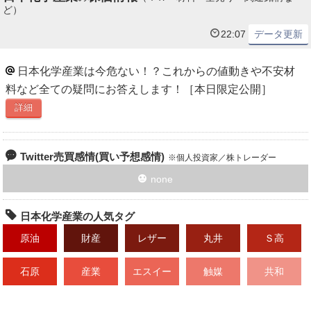
ど）
22:07
データ更新
日本化学産業は今危ない！？これからの値動きや不安材
料など全ての疑問にお答えします！［本日限定公開］
詳細
Twitter売買感情(買い予想感情)
個人投資家／株トレーダー
none
日本化学産業の人気タグ
原油
財産
レザー
丸井
Ｓ高
石原
産業
エスイー
触媒
共和