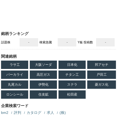
銘柄ランキング
話題株
-
検索急騰
-
Y板 投稿数
-
関連銘柄
ラサ工
大阪ソーダ
日本化
邦アセチ
パーカライ
高圧ガス
チタン工
戸田工
丸尾カル
伊勢化
ステラ
菱ガス化
ロンシール
住友鉱
松田産
企業検索ワード
bm2
評判
カタログ
求人
(株)