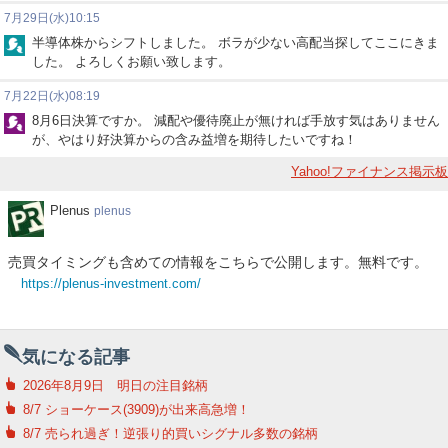
7月29日(水)10:15
半導体株からシフトしました。 ボラが少ない高配当探してここにきま
した。 よろしくお願い致します。
7月22日(水)08:19
8月6日決算ですか。 減配や優待廃止が無ければ手放す気はありません
が、やはり好決算からの含み益増を期待したいですね！
Yahoo!ファイナンス掲示板
Plenus
Plenus
plenus
売買タイミングも含めての情報をこちらで公開します。無料です。
https://plenus-investment.com/
気になる記事
2026年8月9日 明日の注目銘柄
8/7 ショーケース(3909)が出来高急増！
8/7 売られ過ぎ！逆張り的買いシグナル多数の銘柄