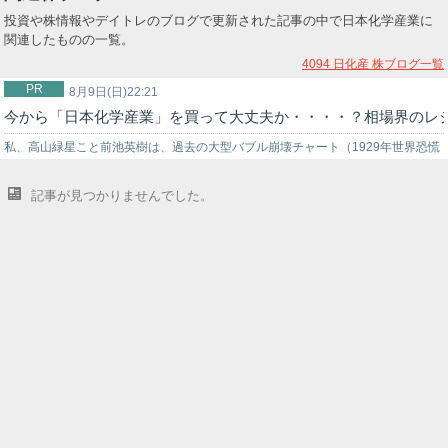
投資や株情報やデイトレのブログで更新された記事の中で日本化学産業に
関連したものの一覧。
4094 日化産
株ブログ一覧
PR
8月9日(日)22:21
今から「日本化学産業」を買って大丈夫か・・・・？相場界のレ
私、高山緑星こと前池英樹は、過去の大型バブル崩壊チャート（1929年世界恐慌
時のNYダウ暴落チャート…
記事が見つかりませんでした。