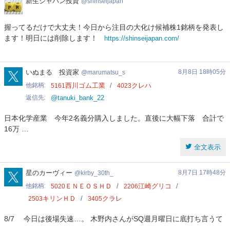
新
新生ジャパン投資
shinseijapan
生
ジ
握ってるだけで大丈夫！今日から注目の大化け候補株1銘柄を発表し
ャ
ます！明日には削除します！
https://shinseijapan.com/
パ
ン
投
資
marumatsu_s
いぬまる 投資家
8月8日 18時05分
marumatsu_s
他銘柄
西川ゴム工業
クレハ
5161
4023
返信先
@tanuki_bank_22
日本化学産業 今年2名義分購入しました。直後に大幅下落 合計で
16万 …
全文表示
kirby_30th_
星のカーヴィー
8月7日 17時48分
kirby_30th_
他銘柄
ＥＮＥＯＳＨＤ
江崎グリコ
5020
2206
キリンＨＤ
クラレ
2503
3405
8/7 今日は後場失速…。 木野内さんがSQ週月曜日に底打ち言うて
…