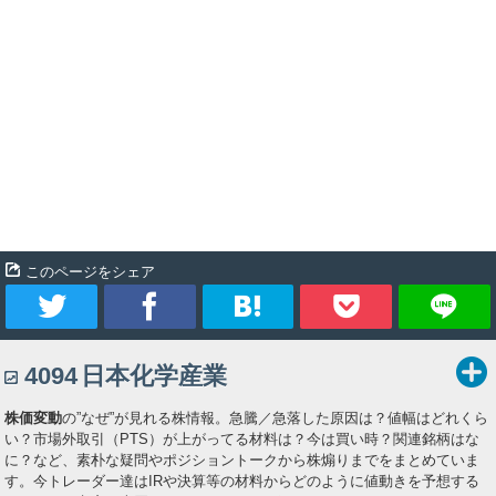
このページをシェア
ツ
シ
ブ
Pocket
4094
日本化学産業
イ
ェ
ッ
株価変動
の”なぜ”が見れる株情報。急騰／急落した原因は？値幅はどれくら
ー
ア
ク
い？市場外取引（PTS）が上がってる材料は？今は買い時？関連銘柄はな
に？など、素朴な疑問やポジショントークから株煽りまでをまとめていま
ト
マ
す。今トレーダー達はIRや決算等の材料からどのように値動きを予想する