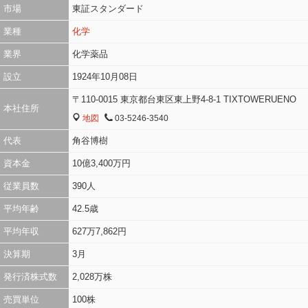
市場
東証スタンダード
業種
化学
業界
化学薬品
設立
1924年10月08日
〒110-0015 東京都台東区東上野4-8-1 TIXTOWERUENO
本社住所
地図
03-5246-3540
MAP
TEL
代表
角谷博樹
資本金
10億3,400万円
従業員数
390人
平均年齢
42.5歳
平均年収
627万7,862円
決算期
3月
発行済株式数
2,028万株
売買単位
100株