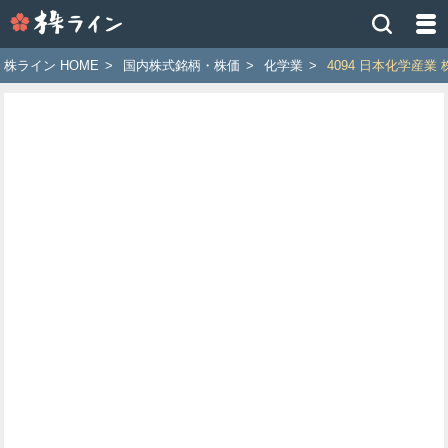
株
ラ
イ
株ライン HOME
>
国内株式銘柄・株価
>
化学業
>
4094 日本化学産業
ン
［ツ
イ
ッ
タ
ー
で
株
価
予
想
お
す
す
め
銘
柄］