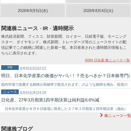
2026年8月5日(水)
2026年8月4日(火)
関連株ニュース
IR
適時開示
・
・
株式経済新聞、フィスコ、財形新聞、ロイター、日経電子版、モーニング
スター、ダイヤモンド、株式新聞、トレーダーズ等のニュースサイトの配
信記事でこの銘柄に関連した新着一覧。本日発表された適時開示情報もこ
ちらに表示されます。
4094 日化産
株ニュース一覧
PR
8月9日(日)22:21
明日、日本化学産業の株価がヤバい！？売るべきか？日本株専門
国内市場で急騰する銘柄が高確率で散見されます。のような銘柄を掴み、投資の
ニュース
世界でチャンスを狙うなら信頼できる投資助言を得ることが重要です。弊社では
8月6日(木)14:29
日化産、27年3月期第1四半期決算は純利益6.6%減
投資戦略に困っている初心者の投資家様をサポートする環境を…
日本化学産業が８月６日後場に発表した２７年３月期第１四半期決算（連結）
株ニュース一覧
は売上高７４億６３００万円（前年同期比１６．６％増）、純利益７億４０００
万円…
関連株ブログ