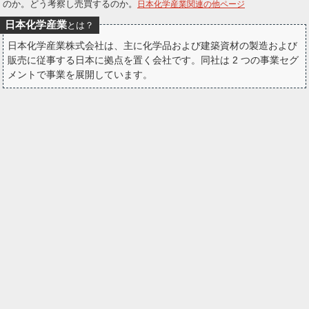
のか。どう考察し売買するのか。
日本化学産業関連の他ページ
ー
日本化学産業
とは？
ク
日本化学産業株式会社は、主に化学品および建築資材の製造および
販売に従事する日本に拠点を置く会社です。同社は 2 つの事業セグ
メントで事業を展開しています。