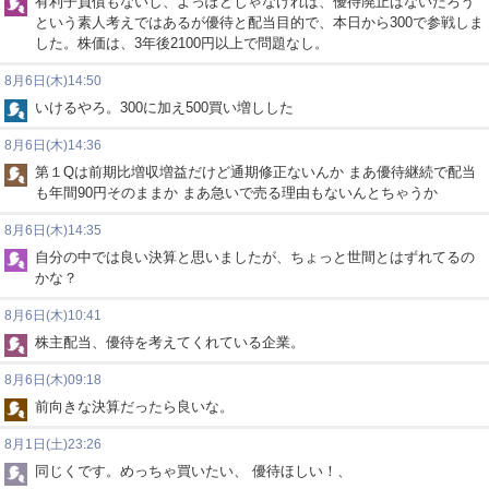
有利子負債もないし、よっぽどじゃなければ、優待廃止はないだろう
という素人考えではあるが優待と配当目的で、本日から300で参戦しま
した。株価は、3年後2100円以上で問題なし。
8月6日(木)14:50
いけるやろ。300に加え500買い増しした
8月6日(木)14:36
第１Qは前期比増収増益だけど通期修正ないんか まあ優待継続で配当
も年間90円そのままか まあ急いで売る理由もないんとちゃうか
8月6日(木)14:35
自分の中では良い決算と思いましたが、ちょっと世間とはずれてるの
かな？
8月6日(木)10:41
株主配当、優待を考えてくれている企業。
8月6日(木)09:18
前向きな決算だったら良いな。
8月1日(土)23:26
同じくです。めっちゃ買いたい、 優待ほしい！、