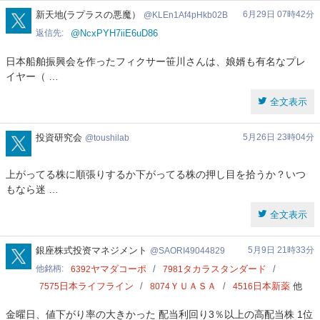
KLEn1Af4pHkb02B
新天地(ラプラスの悪魔）
6月29日 07時42分
KLEn1Af4pHkb02B
返信先
@NcxPYH7iiE6uD86
日本船舶振興会を作ったフィクサー笹川さんは、娘婿も有名なプレ
イヤー（ …
全文表示
toushilab
投資研究会
5月26日 23時04分
toushilab
上がってる株に順張りするか下がってる株の押し目を拾うか？いつ
もなら迷 …
全文表示
SAORI49044829
銀座株式投资マネジメント
5月9日 21時33分
SAORI49044829
他銘柄
ヤマダコーポ
タカラスタンダード
6392
7981
日本ライフライン
ＹＵＡＳＡ
日本新薬
他
7575
8074
4516
金曜日、値下がり率の大きかった 配当利回り3％以上の高配当株 1位