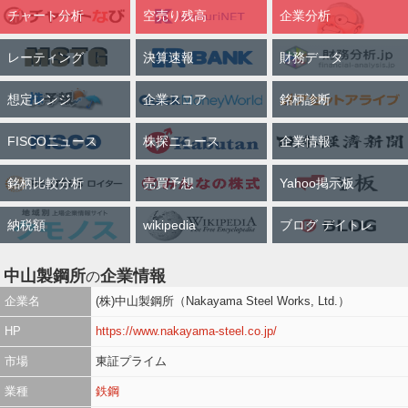
チャート分析
空売り残高
企業分析
レーティング
決算速報
財務データ
想定レンジ
企業スコア
銘柄診断
FISCOニュース
株探ニュース
企業情報
銘柄比較分析
売買予想
Yahoo掲示板
納税額
wikipedia
ブログ デイトレ
中山製鋼所
企業情報
の
企業名
(株)中山製鋼所（Nakayama Steel Works, Ltd.）
HP
https://www.nakayama-steel.co.jp/
市場
東証プライム
業種
鉄鋼