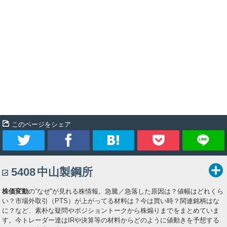
このページをシェア
ツ
シ
ブ
Pocket
5408
中山製鋼所
イ
ェ
ッ
株価変動
の”なぜ”が見れる株情報。急騰／急落した原因は？値幅はどれくら
ー
ア
ク
い？市場外取引（PTS）が上がってる材料は？今は買い時？関連銘柄はな
に？など、素朴な疑問やポジショントークから株煽りまでをまとめていま
ト
マ
す。今トレーダー達はIRや決算等の材料からどのように値動きを予想する