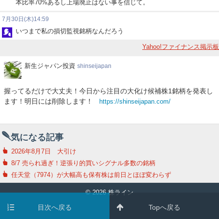
本比率70%あるし上場廃止はない事を信じて。
7月30日(木)14:59
いつまで私の損切監視銘柄なんだろう
Yahoo!ファイナンス掲示板
新
新生ジャパン投資
shinseijapan
生
ジ
握ってるだけで大丈夫！今日から注目の大化け候補株1銘柄を発表し
ャ
ます！明日には削除します！
https://shinseijapan.com/
パ
ン
投
資
気になる記事
2026年8月7日 大引け
8/7 売られ過ぎ！逆張り的買いシグナル多数の銘柄
任天堂（7974）が大幅高も保有株は前日とほぼ変わらず
© 2026 株ライン
目次へ戻る
Topへ戻る