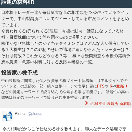
話題の材料/IR
日本株トレーダー達が毎日膨大な量の相場観をつぶやいているツイッ
ターで、中山製鋼所についてツイートしている市況コメントをまとめ
ています。
今買われてる(売られてる)理屈・今後の動向・話題になっている材
料・目標株価について等を調べるのに活用ください。
株価がなぜ急騰したのか？売るタイミングは？どんな人が保有してい
る？大株主は？この銘柄のせいで退場に追いやられたトレーダーは？
それは何故？これからどうなる？等、 様々な疑問疑惑や今後の銘柄予
想や急騰・急落の材料に対する反応や考察の一覧。
投資家
株予想
の
中山製鋼所に関連した個人投資家の株ツイート新着順。リアルタイムでの
ツイッターの反応の一部（続きは別ページで表示）更に
PTS
や
IR
や
空売り
などの特定キーワードで絞り込んで検索する事も可能です。 話題性の高い
銘柄は特定のキーワードで絞り込む事を推奨します。
5408 中山製鋼所
新着順
Plenus
Plenus
plenus
今の相場だからこそ仕込める株を教えます。膨大なデータ処理で導