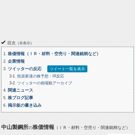
目次
非表示
株価情報（ＩＲ・材料・空売り・関連銘柄など）
1
企業情報
2
ツイッターの反応
3
ツイート一覧を表示
3-1
投資家達の株予想・IR反応
3-2
ツイッターの相場観アーカイブ
関連ニュース
4
株ブログ記事
5
掲示板の書き込み
6
中山製鋼所
株価情報
の
（ＩＲ・材料・空売り・関連銘柄など）