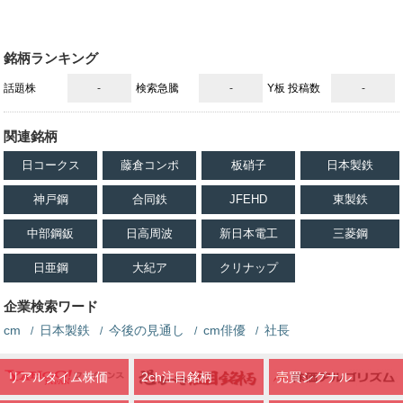
銘柄ランキング
話題株
-
検索急騰
-
Y板 投稿数
-
関連銘柄
日コークス
藤倉コンポ
板硝子
日本製鉄
神戸鋼
合同鉄
JFEHD
東製鉄
中部鋼鈑
日高周波
新日本電工
三菱鋼
日亜鋼
大紀ア
クリナップ
企業検索ワード
cm
日本製鉄
今後の見通し
cm俳優
社長
リアルタイム株価
2ch注目銘柄
売買シグナル