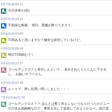
8月7日(金)08:31
今日決算か(笑)
8月6日(木)16:14
不気味な株価。 明日、悪魔が降りてきそう。
8月6日(木)15:00
TOBあると思いますか？健全な経営しているけど。
8月6日(木)09:44
明日TOB頼むで！
8月5日(水)12:27
ゴールデンクロスと表示しんといて。 表示されたらとたんに下がる
し。 お願いヤフーさん。
8月3日(月)23:40
ｐｔｓで、押し目買い増ししました・・・
7月31日(金)01:06
ゴールデンクロス？？ ほんとは暫く何もしないつもりだったけどニー
サの含み損銘柄なので、勇気を出して追加してみようかな〜。自己資