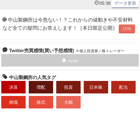
05:38
データ更新
中山製鋼所は今危ない！？これからの値動きや不安材料
など全ての疑問にお答えします！［本日限定公開］
詳細
Twitter売買感情(買い予想感情)
個人投資家／株トレーダー
none
中山製鋼所の人気タグ
決算
増配
投資
日本株
配当
相場
株式
大幅