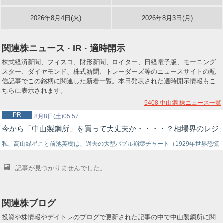
2026年8月4日(火)
2026年8月3日(月)
関連株ニュース
IR
適時開示
・
・
株式経済新聞、フィスコ、財形新聞、ロイター、日経電子版、モーニング
スター、ダイヤモンド、株式新聞、トレーダーズ等のニュースサイトの配
信記事でこの銘柄に関連した新着一覧。本日発表された適時開示情報もこ
ちらに表示されます。
5408 中山鋼
株ニュース一覧
PR
8月8日(土)05:57
今から「中山製鋼所」を買って大丈夫か・・・・？相場界のレジ
私、高山緑星こと前池英樹は、過去の大型バブル崩壊チャート（1929年世界恐慌
時のNYダウ暴落チャート…
記事が見つかりませんでした。
関連株ブログ
投資や株情報やデイトレのブログで更新された記事の中で中山製鋼所に関