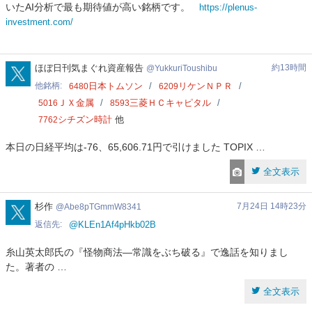
いたAI分析で最も期待値が高い銘柄です。
https://plenus-
investment.com/
YukkuriToushibu
ほぼ日刊気まぐれ資産報告
約13時間
YukkuriToushibu
他銘柄
日本トムソン
リケンＮＰＲ
6480
6209
ＪＸ金属
三菱ＨＣキャピタル
5016
8593
シチズン時計
他
7762
本日の日経平均は-76、65,606.71円で引けました TOPIX …
全文表示
Abe8pTGmmW8341
杉作
7月24日 14時23分
Abe8pTGmmW8341
返信先
@KLEn1Af4pHkb02B
糸山英太郎氏の『怪物商法―常識をぶち破る』で逸話を知りまし
た。著者の …
全文表示