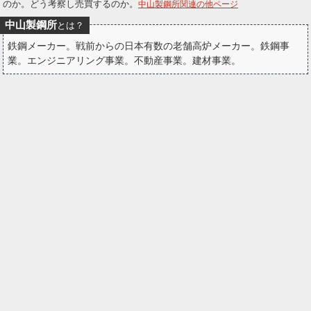
のか。どう考察し売買するのか。
中山製鋼所関連の他ページ
ー
中山製鋼所
とは？
ク
鉄鋼メーカー。戦前からの日本有数の老舗高炉メーカー。鉄鋼事
業。エンジニアリング事業。不動産事業。建材事業。