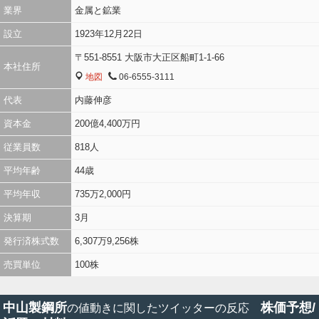
業界
金属と鉱業
設立
1923年12月22日
〒551-8551 大阪市大正区船町1-1-66
本社住所
地図
06-6555-3111
MAP
TEL
代表
内藤伸彦
資本金
200億4,400万円
従業員数
818人
平均年齢
44歳
平均年収
735万2,000円
決算期
3月
発行済株式数
6,307万9,256株
売買単位
100株
中山製鋼所
株価予想/
の値動きに関したツイッターの反応