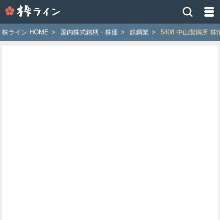
株
ラ
イ
株ライン HOME
>
国内株式銘柄・株価
>
鉄鋼業
>
5408 中山製鋼所 株
ン
［ツ
イ
ッ
タ
ー
で
株
価
予
想
お
す
す
め
銘
柄］