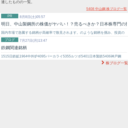
連したものの一覧。
5408 中山鋼
株ブログ一覧
PR
8月8日(土)05:57
明日、中山製鋼所の株価がヤバい！？売るべきか？日本株専門の
国内市場で急騰する銘柄が高確率で散見されます。のような銘柄を掴み、投資の
ブログ
世界でチャンスを狙うなら信頼できる投資助言を得ることが重要です。弊社では
7月27日(月)13:47
鉄鋼関連銘柄
投資戦略に困っている初心者の投資家様をサポートする環境を…
1515日鉄鉱1964中外炉4095パーカライ5355ルツボ5401日本製鉄5406神戸鋼
株ブログ一覧
5408中山鋼5410合同鉄5411ＪＦＥ5423東京製鉄…