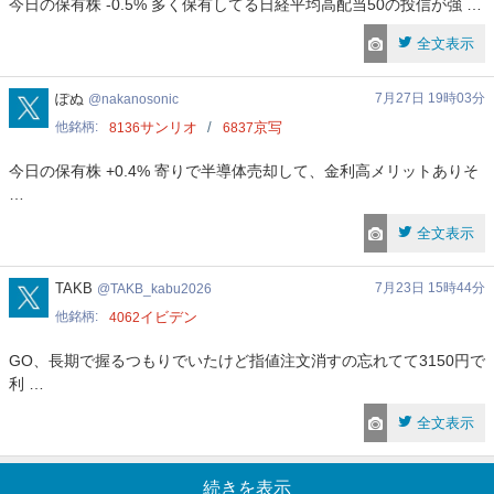
今日の保有株 -0.5% 多く保有してる日経平均高配当50の投信が強 …
全文表示
nakanosonic
ぽぬ
7月27日 19時03分
nakanosonic
他銘柄
サンリオ
京写
8136
6837
今日の保有株 +0.4% 寄りで半導体売却して、金利高メリットありそ
…
全文表示
TAKB_kabu2026
TAKB
7月23日 15時44分
TAKB_kabu2026
他銘柄
イビデン
4062
GO、長期で握るつもりでいたけど指値注文消すの忘れてて3150円で
利 …
全文表示
続きを表示