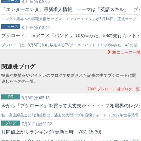
ニュース
り「魅惑のラグジュアリーナイトガチャ」を開催中だ。「魅惑のラグジュアリ…
8月4日(火)18:00
「エンターエンタ」最新求人情報 テーマは「英語スキル」 ブ
エンタメ業界への転職支援サービス「エンターエンタ」が5月14日に正式オープ
ニュース
ンしました。「gamebiz」の取材・情報発信を通じて蓄積してきた企業理解…
8月4日(火)13:45
ブシロード、TVアニメ「バンドリ! ゆめ∞みた」#8の先行カット
ブシロードは、8月6日(木)に放送するTVアニメ「バンドリ！ゆめ∞みた」#8の場
株ニュース一覧
面写真・あらすじを公開した。TVアニメ「バンドリ！ゆめ∞みた」#8の…
関連株ブログ
投資や株情報やデイトレのブログで更新された記事の中でブシロードに関
連したものの一覧。
7803 ブシロード
株ブログ一覧
PR
8月8日(土)05:13
今から「ブシロード」を買って大丈夫か・・・・？相場界のレジ
私、高山緑星こと前池英樹は、過去の大型バブル崩壊チャート（1929年世界恐慌
ブログ
時のNYダウ暴落チャート…
7月31日(金)22:02
月間値上がりランキング(更新日時 7/31 15:30)