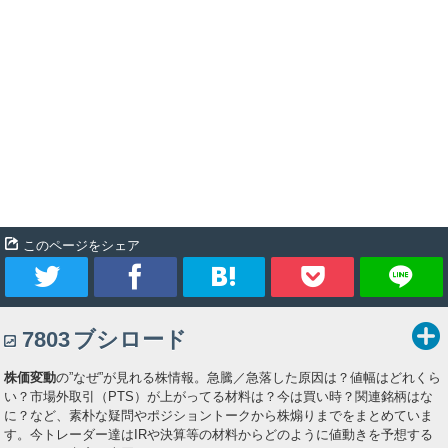
このページをシェア
ツ
シ
ブ
Pocket
7803
ブシロード
イ
ェ
ッ
株価変動
の”なぜ”が見れる株情報。急騰／急落した原因は？値幅はどれくら
ー
ア
ク
い？市場外取引（PTS）が上がってる材料は？今は買い時？関連銘柄はな
に？など、素朴な疑問やポジショントークから株煽りまでをまとめていま
ト
マ
す。今トレーダー達はIRや決算等の材料からどのように値動きを予想する