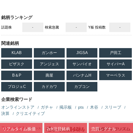
銘柄ランキング
話題株
-
検索急騰
-
Y板 投稿数
-
関連銘柄
KLAB
ガンホー
JIGSA
戸田工
ビザスク
アンジェス
サンバイオ
サイバーA
B＆P
壽屋
バンナムH
マーベラス
プロジェC
カドカワ
カプコン
企業検索ワード
オンラインストア
ガチャ
掲示板
pts
木谷
スリーブ
決算
クリエイティブ
リアルタイム株価
2ch注目銘柄
売買シグナル