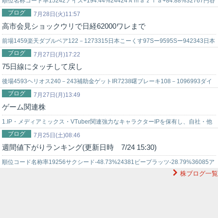
順位名称コード率15242アイズ+194.44%24424Ａｍａｚｉａ+84.88%32767円谷
ブログ
フィールズホールディングス+73.63%45240…
7月28日(火)11:57
高市会見ショックウリで日経62000ワレまで
前場1459楽天ダブルベア122－1273315日本こーくす97Sー9595Sー942343日本
ブログ
駐車場開発264Sー2637月優待配当思惑2492イ…
7月27日(月)17:22
75日線にタッチして戻し
後場4593ヘリオス240－243補助金ゲットIR7238曙ブレーキ108－1096993ダイ
ブログ
コクヤ93Sー9393S－9395S－9697Sー96…
7月27日(月)13:49
ゲーム関連株
1.IP・メディアミックス・VTuber関連強力なキャラクターIPを保有し、自社・他
ブログ
社ゲームへのライセンス展開、共同開発、VTuber配信などを通じ…
7月25日(土)08:46
週間値下がりランキング(更新日時 7/24 15:30)
順位コード名称率19256サクシード-48.73%24381ビープラッツ-28.79%36085ア
株ブログ一覧
ーキテクツ・スタジオ・ジャパン-23.08%459…