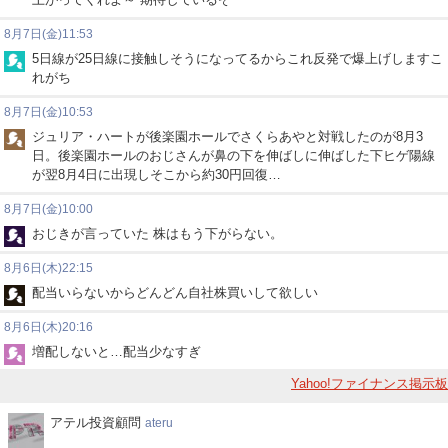
8月7日(金)11:53
5日線が25日線に接触しそうになってるからこれ反発で爆上げしますこ
れがち
8月7日(金)10:53
ジュリア・ハートが後楽園ホールでさくらあやと対戦したのが8月3
日。後楽園ホールのおじさんが鼻の下を伸ばしに伸ばした下ヒゲ陽線
が翌8月4日に出現しそこから約30円回復…
8月7日(金)10:00
おじきが言っていた 株はもう下がらない。
8月6日(木)22:15
配当いらないからどんどん自社株買いして欲しい
8月6日(木)20:16
増配しないと…配当少なすぎ
Yahoo!ファイナンス掲示板
ア
アテル投資顧問
ateru
テ