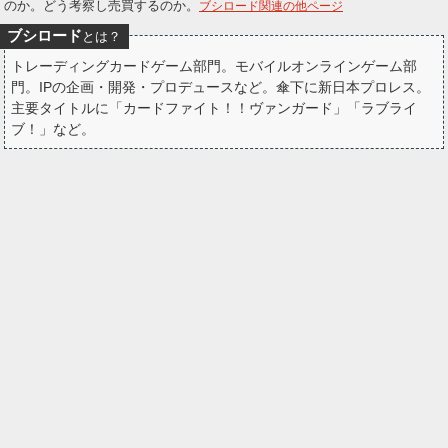
のか。どう考察し売買するのか。
ブシロード関連の他ページ
ー
ブシロード
とは？
ク
トレーディングカードゲーム部門。モバイルオンラインゲーム部
門。IPの企画・開発・プロデュースなど。傘下に新日本プロレス。
主要タイトルに「カードファイト！！ヴァンガード」「ラブライ
ブ！」など。