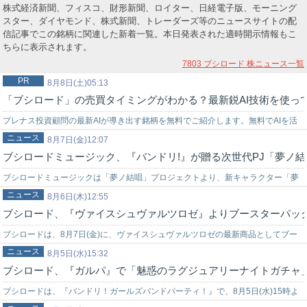
株式経済新聞、フィスコ、財形新聞、ロイター、日経電子版、モーニング
スター、ダイヤモンド、株式新聞、トレーダーズ等のニュースサイトの配
信記事でこの銘柄に関連した新着一覧。本日発表された適時開示情報もこ
ちらに表示されます。
7803 ブシロード
株ニュース一覧
PR
8月8日(土)05:13
「ブシロード」の売買タイミングがわかる？最新鋭AI技術を使っ
プレナス投資顧問の最新AIが導き出す銘柄を無料でご紹介します。無料でAIを活
ニュース
用した株式投資を始めてみませんか？上手く使いこなせれば…
8月7日(金)12:07
ブシロードミュージック、『バンドリ!』が贈る次世代PJ「夢ノ結
ブシロードミュージックは「夢ノ結唱」プロジェクトより、新キャラクター「夢
ニュース
ノ結唱MEW」の開発決定を発表した。夢ノ結唱新キャラクター、「夢ノ結唱
8月6日(木)12:55
ブシロード、『ヴァイスシュヴァルツロゼ』よりブースターパック「ぬき
MEW…
ブシロードは、8月7日(金)に、ヴァイスシュヴァルツロゼの最新商品としてブー
ニュース
スターパック「ぬきたしTHEANIMATION」を発売する。★ヴァイスシ…
8月5日(水)15:32
ブシロード、『ガルパ』で「魅惑のラグジュアリーナイトガチャ
ブシロードは、『バンドリ！ガールズバンドパーティ！』で、8月5日(水)15時よ