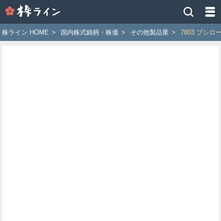
株
ラ
イ
株ライン HOME
>
国内株式銘柄・株価
>
その他製品業
>
7803 ブシロ
ン
［ツ
イ
ッ
タ
ー
で
株
価
予
想
お
す
す
め
銘
柄］