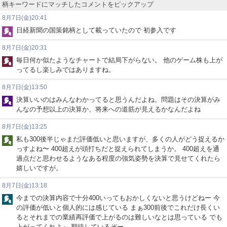
柄キーワードにマッチしたコメントをピックアップ
8月7日(金)20:41
日経新聞の国策銘柄として載っていたので 初参入です
8月7日(金)20:31
毎日何か似たようなチャートで結局下がらない。 他のゲーム株も上が
ってるし楽しみではありますね。
8月7日(金)13:50
決算いいのはみんなわかってると思うんだよね。問題はその決算がみ
んなの予想以上の決算か、将来への道筋が見えるかなんだよね
8月7日(金)13:25
私も300後半じゃまだ評価低いと思いますが、多くの人がどう捉えるか
っすよね〜 400超えが頭打ちだと捉えられてしまうか。 400超えを通
過点だと思わせるようなある程度の強気姿勢を決算で見せてくれたら
嬉しいですが。
8月7日(金)13:18
今までの決算内容で十分400いってもおかしくないと思うけどねー 今
の評価が低いと個人的には感じている まぁ300前後でこれだけ長くい
るとそれまでの業績再評価で上がるのは難しいなとは思っている でも
上がってくれよ～ 期待しているぞー