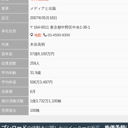
業界
メディアと出版
設立
2007年05月18日
〒164-0011 東京都中野区中央1-38-1
本社住所
地図
03-4500-9300
MAP
TEL
代表
木谷高明
資本金
57億8,100万円
従業員数
259人
平均年齢
31.9歳
平均年収
506万3,497円
決算期
6月
発行済株式数
1億3,732万1,100株
売買単位
100株
ブシロード
株価予想/
の値動きに関したツイッターの反応