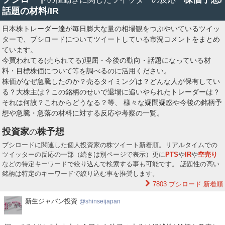
話題の材料/IR
日本株トレーダー達が毎日膨大な量の相場観をつぶやいているツイッ
ターで、ブシロードについてツイートしている市況コメントをまとめ
ています。
今買われてる(売られてる)理屈・今後の動向・話題になっている材
料・目標株価について等を調べるのに活用ください。
株価がなぜ急騰したのか？売るタイミングは？どんな人が保有してい
る？大株主は？この銘柄のせいで退場に追いやられたトレーダーは？
それは何故？これからどうなる？等、 様々な疑問疑惑や今後の銘柄予
想や急騰・急落の材料に対する反応や考察の一覧。
投資家
株予想
の
ブシロードに関連した個人投資家の株ツイート新着順。リアルタイムでの
ツイッターの反応の一部（続きは別ページで表示）更に
PTS
や
IR
や
空売り
などの特定キーワードで絞り込んで検索する事も可能です。 話題性の高い
銘柄は特定のキーワードで絞り込む事を推奨します。
7803 ブシロード
新着順
新
新生ジャパン投資
shinseijapan
生
ジ