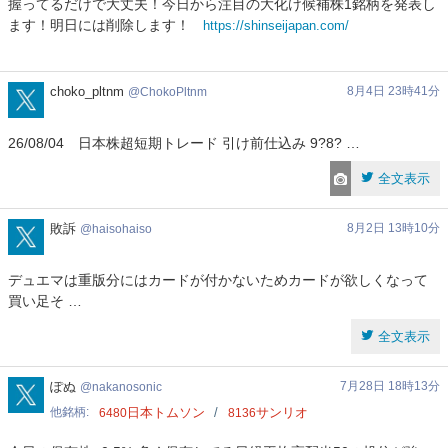
握ってるだけで大丈夫！今日から注目の大化け候補株1銘柄を発表し
ャ
ます！明日には削除します！
https://shinseijapan.com/
パ
ン
投
資
ChokoPltnm
choko_pltnm
8月4日 23時41分
ChokoPltnm
26/08/04 日本株超短期トレード 引け前仕込み 9?8? …
全文表示
haisohaiso
敗訴
8月2日 13時10分
haisohaiso
デュエマは重版分にはカードが付かないためカードが欲しくなって
買い足そ …
全文表示
nakanosonic
ぽぬ
7月28日 18時13分
nakanosonic
他銘柄
日本トムソン
サンリオ
6480
8136