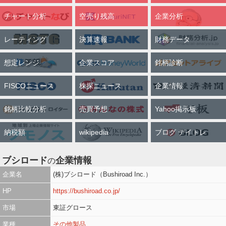
チャート分析
空売り残高
企業分析
レーティング
決算速報
財務データ
想定レンジ
企業スコア
銘柄診断
FISCOニュース
株探ニュース
企業情報
銘柄比較分析
売買予想
Yahoo掲示板
納税額
wikipedia
ブログ デイトレ
ブシロード
企業情報
の
企業名
(株)ブシロード（Bushiroad Inc.）
HP
https://bushiroad.co.jp/
市場
東証グロース
業種
その他製品