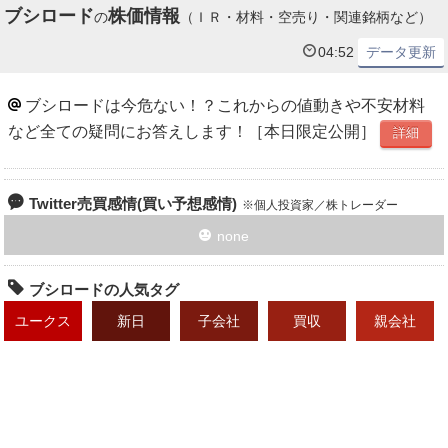
ブシロード
株価情報
の
（ＩＲ・材料・空売り・関連銘柄など）
04:52
データ更新
ブシロードは今危ない！？これからの値動きや不安材料
など全ての疑問にお答えします！［本日限定公開］
詳細
Twitter売買感情(買い予想感情)
個人投資家／株トレーダー
none
ブシロードの人気タグ
ユークス
新日
子会社
買収
親会社