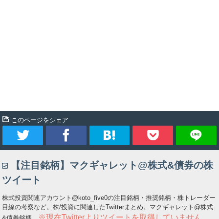
このページをシェア
ツ
シ
ブ
Pocket
【注目銘柄】マクギャレット@株式&債券の株
イ
ェ
ッ
ツイート
ー
ア
ク
株式投資関連アカウント@koto_five0の注目銘柄・推奨銘柄・株トレーダー
目線の考察など。株/投資に関連したTwitterまとめ。マクギャレット@株式
ト
マ
※現在Twitterよりツイートを取得していません
&債券銘柄。