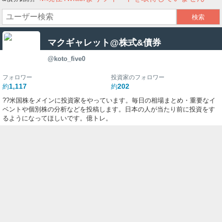
ー
ク
マクギャレット@株式&債券
@koto_five0
フォロワー
投資家のフォロワー
1,117
202
約
約
??米国株をメインに投資家をやっています。毎日の相場まとめ・重要なイ
ベントや個別株の分析などを投稿します。日本の人が当たり前に投資をす
るようになってほしいです。億トレ。