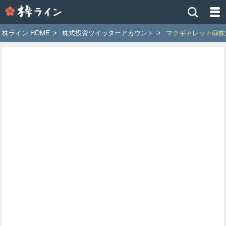
株
ラ
イ
株ライン HOME
>
株式投資ツイッターアカウント
>
マクギャレット@株
ン
［ツ
イ
ッ
タ
ー
で
株
価
予
想
お
す
す
め
銘
柄］