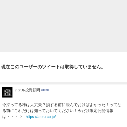
現在このユーザーのツイートは取得していません。
ア
アテル投資顧問
ateru
テ
ル
今持ってる株は大丈夫？損する前に読んでおけばよかった！ってな
投
る前にこれだけは知っておいてください！今だけ限定公開情報
資
は・・・⇒
https://ateru.co.jp/
顧
問