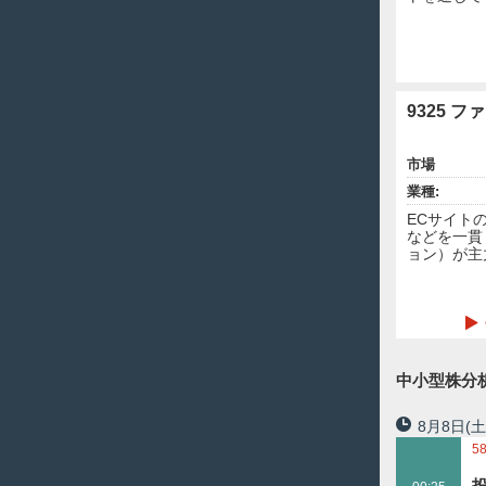
9325 
市場
業種:
ECサイト
などを一貫
ョン）が主
中小型株分析
8月8日
(土
5
9