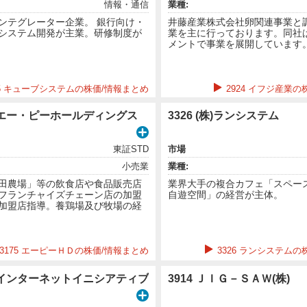
情報・通信
業種:
ンテグレーター企業。 銀行向け・
井藤産業株式会社卵関連事業と
システム開発が主業。研修制度が
業を主に行っております。同社は
メントで事業を展開しています
35 キューブシステムの株価/情報まとめ
2924 イフジ産業
(株)エー・ピーホールディングス
3326 (株)ランシステム
東証STD
市場
小売業
業種:
田農場」等の飲食店や食品販売店
業界大手の複合カフェ「スペー
フランチャイズチェーン店の加盟
自遊空間」の経営が主体。
加盟店指導。養鶏場及び牧場の経
3175 エーピーＨＤの株価/情報まとめ
3326 ランシステムの
(株)インターネットイニシアティブ
3914 ＪＩＧ－ＳＡＷ(株)