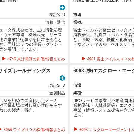
株)東計電算
4901 富士フイルムホールデ
東証STD
市場
情報・通信
業種:
ュータ株式会社は、主に情報処理
富士フイルムと富士ゼロックス
トウェア開発、機器販売、リース
持株会社。写真フィルム・液晶
他の事業に従事する日本を拠点と
ど。医療・医薬、機能性化粧品
す。同社は 3 つの事業セグメント
トなどメディカル・ヘルスケア
業を展開しています。
4746 東計電算の株価/情報まとめ
4901 富士フイルムＨＤの
(株)ワイズホールディングス
東証STD
市場
金属製品
業種:
ネジを初めて国産化したメーカ
BPOサービス事業（不動産関連
や弱電市場に対し高い性能を有す
業務受託・人材派遣等）エスク
ねじの製造・販売。
事業（情報システム提供を含む
ビス）
5955 ワイズＨＤの株価/情報まとめ
6093 エスクローエージェント