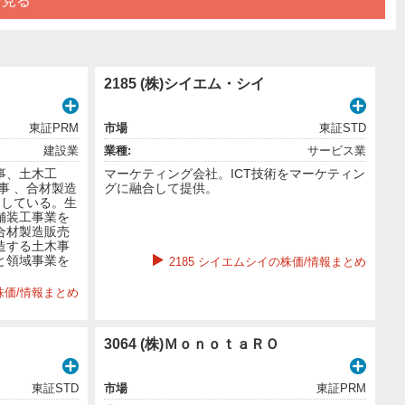
を見る
2185 (株)シイエム・シイ
東証PRM
市場
東証STD
建設業
業種:
サービス業
事、土木工
マーケティング会社。ICT技術をマーケティン
事 、合材製造
グに融合して提供。
開している。生
舗装工事業を
合材製造販売
造する土木事
と領域事業を
2185 シイエムシイの株価/情報まとめ
株価/情報まとめ
3064 (株)ＭｏｎｏｔａＲＯ
東証STD
市場
東証PRM