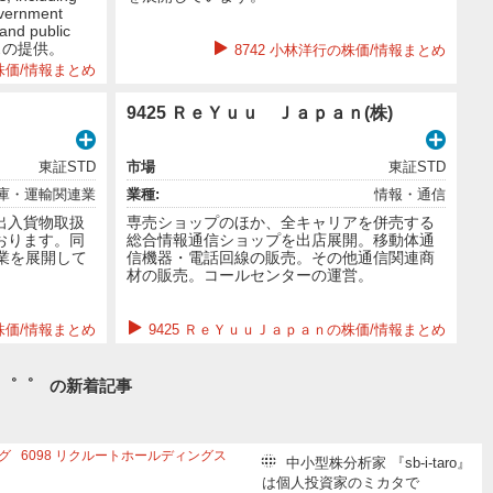
overnment
 and public
ビスの提供。
8742 小林洋行の株価/情報まとめ
株価/情報まとめ
9425 ＲｅＹｕｕ Ｊａｐａｎ(株)
東証STD
市場
東証STD
庫・運輸関連業
業種:
情報・通信
出入貨物取扱
専売ショップのほか、全キャリアを併売する
おります。同
総合情報通信ショップを出店展開。移動体通
事業を展開して
信機器・電話回線の販売。その他通信関連商
材の販売。コールセンターの運営。
の株価/情報まとめ
9425 ＲｅＹｕｕＪａｐａｎの株価/情報まとめ
-゜゜゜ の新着記事
グ
6098
リクルートホールディングス
中小型株分析家 『sb-i-taro』
543
テルモ
6758
ソニーグループ
は個人投資家のミカタで