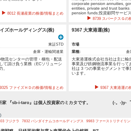
corporate pension annuities, g
entities, private and trust banks
pension funds;投資顧問サー
8012 長瀬産業の株価/情報まとめ
8739 スパークスＧの
ファイズホールディングス(株)
9367 大東港運(株)
東証STD
市場
倉庫・運輸関連業
業種:
倉
の物流センターの管理・梱包・配送
大東港運株式会社当社は主に輸
して請け負う業務（ECソリューシ
事業及び鉄鋼物流事業を行って
力。
社は 3 つの事業セグメントで
います。
9325 ファイズＨＤの株価/情報まとめ
9367 大東港運
家 『sb-i-taro』は個人投資家のミカタです。 (-。-)y
)
803
フジクラ
7832
バンダイナムコホールディングス
9983
ファーストリテイリン
433
KDDI
9766
コナミグループ
4578
大塚ホールディングス
6954
ファナック
4
投資戦略 日経平均寄与度と売買代金上位銘柄 8/7