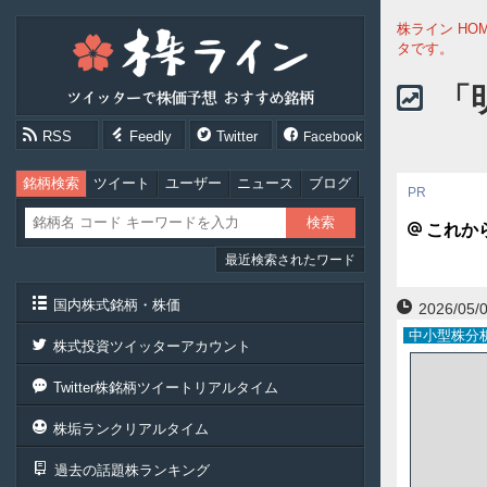
株
株ライン HO
ラ
タです。 
イ
ン
「
［ツ
イ
RSS
Feedly
Twitter
Facebook
ッ
タ
ー
銘柄検索
ツイート
ユーザー
ニュース
ブログ
で
株
これか
価
最近検索されたワード
予
想
お
国内株式銘柄・株価
2026/05/0
す
中小型株分析
す
株式投資ツイッターアカウント
め
銘
Twitter株銘柄ツイートリアルタイム
柄］
株垢ランクリアルタイム
過去の話題株ランキング