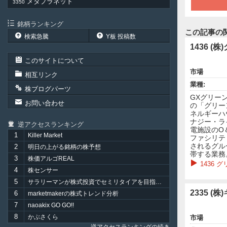
メタプラネット
3350
銘柄ランキング
この記事の
検索急騰
Y板 投稿数
1436 
このサイトについて
市場
相互リンク
業種:
株ブログパーツ
GXグリー
お問い合わせ
の「グリー
ネルギーハ
ナジー・ラ
逆アクセスランキング
電施設のO
1
Killer Market
ファシリテ
されるグル
2
明日の上がる銘柄の株予想
帯する業務
3
株価アルゴREAL
1436
4
株センサー
5
サラリーマンが株式投資でセミリタイアを目指してみました。
2335 (
6
marketmakerの株式トレンド分析
7
naoakix GO GO!!
8
かぶさくら
市場