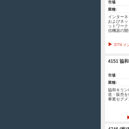
市場
業種:
インターネ
およびネッ
ットワーク
信機器の開
3774
4151 協
市場
業種:
協和キリン
造・販売を
事業セグメ