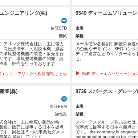
兼松エンジニアリング(株)
6549 ディーエムソリューシ
東証STD
市場
機械
業種:
ニアリング株式会社は、主に強力
メール便や各種割引郵便の発送
、高圧洗浄車、汚泥脱水機、減容
の企画やデザイン、SEOコンサ
の環境整備機器の製造・販売を行
ディア運営などのインターネッ
社です。環境整備機器の開発、設
も。
検査、販売を行っております。
 兼松エンジニアリングの株価/情報まとめ
6549 ディーエムソリューショ
瀬産業(株)
8739 スパークス・グループ(
東証PRM
市場
卸売業
業種:
式会社は、主に幅広い製品の輸
スパークスグループ株式会社は
製造、販売に従事する日本を拠点
理事業に従事する日本を拠点と
です。同社は 5 つの事業セグメン
です。 the company is engaged i
事業を展開しています。
management business for clients