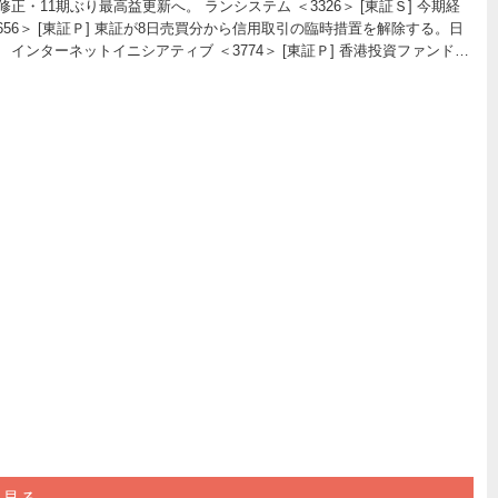
方修正・11期ぶり最高益更新へ。 ランシステム ＜3326＞ [東証Ｓ] 今期経
3656＞ [東証Ｐ] 東証が8日売買分から信用取引の臨時措置を解除する。日
インターネットイニシアティブ ＜3774＞ [東証Ｐ] 香港投資ファンド…