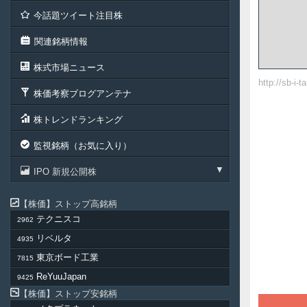
今話題ツイート注目株
関連銘柄情報
株式市場ニュース
http://sb-i-
株価考察ブログアンテナ
株トレンドランキング
監視銘柄（お気に入り）
IPO 新規公開株
株価
ストップ高銘柄
テクニスコ
2962
リベルタ
4935
東京ボード工業
7815
ReYuuJapan
9425
株価
ストップ安銘柄