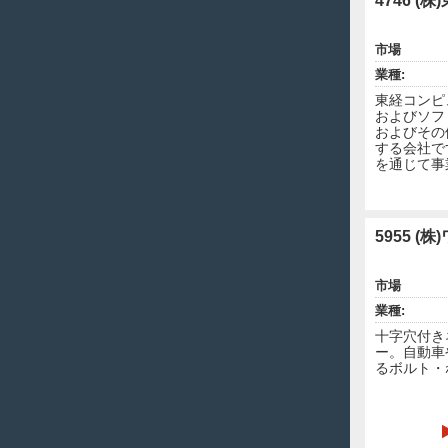
4746 (
市場
業種:
東経コンピ
およびソフ
およびその
する会社で
を通じて事
5955 
市場
業種:
十字穴付き
ー。自動車
るボルト・