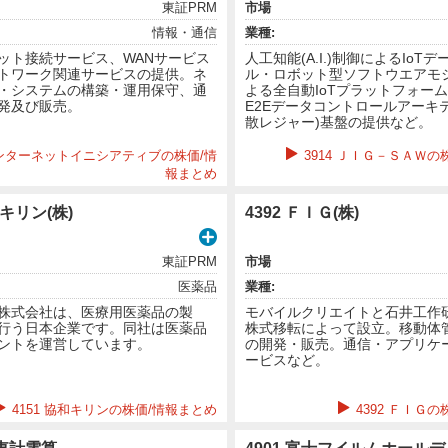
東証PRM
市場
情報・通信
業種:
ット接続サービス、WANサービス
人工知能(A.I.)制御によるIoT
トワーク関連サービスの提供。ネ
ル・ロボット型ソフトウエアモ
・システムの構築・運用保守、通
よる全自動IoTプラットフォー
発及び販売。
E2Eデータコントロールアーキ
散レジャー)基盤の提供など。
 インターネットイニシアティブの株価/情
3914 ＪＩＧ－ＳＡＷの
報まとめ
和キリン(株)
4392 ＦＩＧ(株)
東証PRM
市場
医薬品
業種:
株式会社は、医療用医薬品の製
モバイルクリエイトと石井工作
行う日本企業です。同社は医薬品
株式移転によって設立。移動体
ントを運営しています。
の開発・販売。通信・アプリケ
ービスなど。
4151 協和キリンの株価/情報まとめ
4392 ＦＩＧ