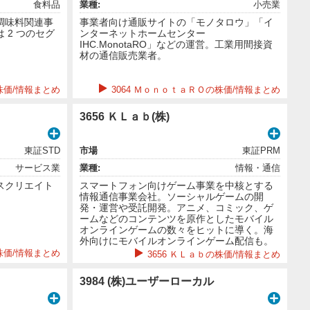
食料品
業種:
小売業
調味料関連事
事業者向け通販サイトの「モノタロウ」「イ
 2 つのセグ
ンターネットホームセンター
。
IHC.MonotaRO」などの運営。工業用間接資
材の通信販売業者。
の株価/情報まとめ
3064 ＭｏｎｏｔａＲＯの株価/情報まとめ
3656 ＫＬａｂ(株)
東証STD
市場
東証PRM
サービス業
業種:
情報・通信
スクリエイト
スマートフォン向けゲーム事業を中核とする
情報通信事業会社。ソーシャルゲームの開
発・運営や受託開発。アニメ、コミック、ゲ
ームなどのコンテンツを原作としたモバイル
オンラインゲームの数々をヒットに導く。海
外向けにモバイルオンラインゲーム配信も。
株価/情報まとめ
3656 ＫＬａｂの株価/情報まとめ
3984 (株)ユーザーローカル