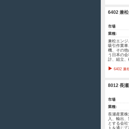
6402 
市場
業種:
兼松エンジ
吸引作業車
機、その他
う日本の会
計、組立、
6402
8012 長
市場
業種:
長瀬産業株
入、輸出、
とする会社
トを通じて