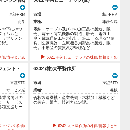
ィングス(株)
5821 平河ヒューテック(株)
東証PRM
市場
東証PRM
化学
業種:
非鉄金属
を傘下に持つ
電線・ケーブル及びその加工品の製造、販
フィルムな
売。電子・電気機器の製造、販売。電気工
、サプリメン
事・電気通信工事の設計、施工、監理及び請
分野。
負。医療機器・医療機器用部品の製造、販
売。不動産の賃貸及び管理など。
株価/情報まとめ
5821 平河ヒューテックの株価/情報まとめ
6093 (株)エスクロー・エージェント・ジャパン
6342 (株)太平製作所
東証STD
市場
東証STD
サービス業
業種:
機械
事業者向けの
合板製造機械・産業機械・木材加工機械など
ローサービス
の製造、販売。技術力に定評。
各種支援サー
ジャパンの株価/
6342 太平製作所の株価/情報まとめ