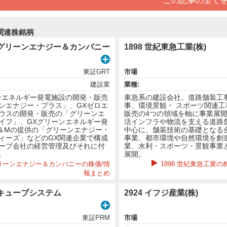
この記事の全て
関連株銘柄
(株)グリーンエナジー＆カンパニー
1898 世紀東急工業(株)
東証GRT
市場
建設業
業種:
ンエネルギー発電施設の開発・販売
東急系の建設会社。道路舗装工
ンエナジー・プラス」、GXゼロエ
事、環境景観・ スポーツ関連工
ウスの開発・販売の「グリーンエ
販売の4つの領域を軸に事業展
イフ」、GXグリーンエネルギー発
活インフラや物流を支える道路
＆Mの提供の「グリーンエナジー・
中心に、舗装技術の基礎となる
ィーズ」などのGX関連企業で構成
事業、都市環境や自然環境を創
ープ会社の経営管理及びそれに付
業、水利・スポーツ・景観事業
。
展開。
 グリーンエナジー＆カンパニーの株価/情
1898 世紀東急工業の
報まとめ
株)キューブシステム
2924 イフジ産業(株)
東証PRM
市場