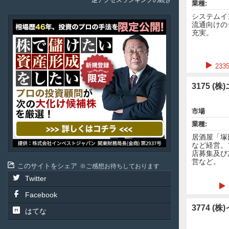
逆アクセスランキングの続き
業種:
システムイ
ア
流通向けの
充実。
テ
ル
投
資
23
顧
問
3175 
市場
業種:
居酒屋「塚
など経営。
店募集及び
営など。
このサイトをシェア
ご感想お待ちしております
Twitter
Facebook
3774 
はてな