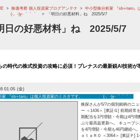
ME
>
株価考察 個人投資家ブログアンテナ
>
中小型株分析家 『sb-i-tar
(-。-)y-゜゜゜
>
「明日の好悪材料」ね 2025/5/7
明日の好悪材料」ね 2025/5/7
らの時代の株式投資の攻略に必須！プレナスの最新鋭AI技術が
8 01:05
(金)
家 『sb-i-taro』は個人投資家のミカタです。 (-。-)y-゜゜゜
株探さんが5/7の個別銘柄のニ
ー ＜1436＞ [東証Ｇ] 前期経
期配当を1円増額・今期は4円増配へ
ぶり最高益更新へ。 キューブシス
を4円増額・今期も46円継続へ。 
ｏｔａＲＯ ＜3064＞ [東証Ｐ]