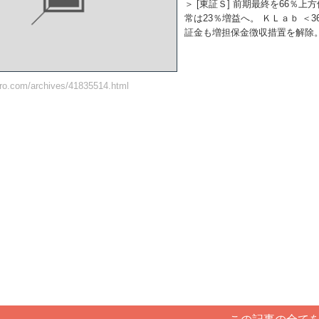
＞ [東証Ｓ] 前期最終を66％上
常は23％増益へ。 ＫＬａｂ ＜
証金も増担保金徴収措置を解除。 
taro.com/archives/41835514.html