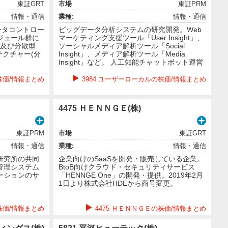
東証GRT
市場
東証PRM
情報・通信
業種:
情報・通信
データコントロー
ビッグデータ分析システムの研究開発。Web
ジュール群に
マーケティング支援ツール「User Insight」、
ム及び分散型
ソーシャルメディア解析ツール「Social
テクチャー(分
Insight」、メディア解析ツール「Media
Insight」など。 人工知能チャットボット運営
株価/情報まとめ
3984 ユーザーローカルの株価/情報まとめ
4475 ＨＥＮＮＧＥ(株)
東証PRM
市場
東証GRT
情報・通信
業種:
情報・通信
研究所の共同
企業向けのSaaSを開発・販売している企業。
管理システム
BtoB向けクラウド・セキュリティサービス
ーションのサ
「HENNGE One」の開発・提供。2019年2月
1日より株式会社HDEから商号変更。
の株価/情報まとめ
4475 ＨＥＮＮＧＥの株価/情報まとめ