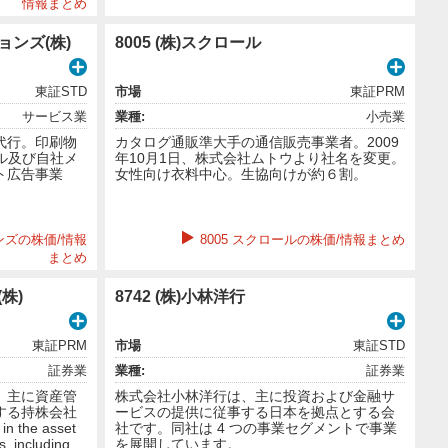
情報まとめ
ョンズ(株)
8005 (株)スクロール
東証STD
市場
東証PRM
サービス業
業種:
小売業
代行。印刷物
カタログ通販準大手の通信販売事業者。2009
ル及び自社メ
年10月1日、株式会社ムトウより社名を変更。
ト広告事業
女性向け衣料中心。生協向けが約６割。
ンズの株価/情報
8005 スクロールの株価/情報まとめ
まとめ
株)
8742 (株)小林洋行
東証PRM
市場
東証STD
証券業
業種:
証券業
、主に資産管
株式会社小林洋行は、主に投資および金融サ
する持株会社
ービスの提供に従事する日本を拠点とする会
n the asset
社です。同社は 4 つの事業セグメントで事業
, including
を展開しています。