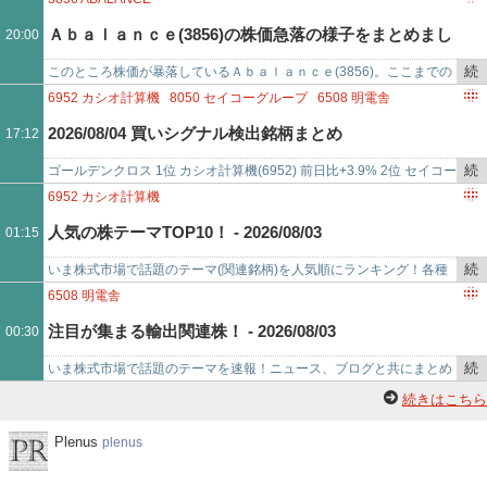
を
と、ニュース、ブロ…
Ａｂａｌａｎｃｅ(3856)の株価急落の様子をまとめまし
20:00
記
事
続
このところ株価が暴落しているＡｂａｌａｎｃｅ(3856)。ここまでの
た - 2026/08/04
で
き
暴落に至った経緯を、日足チャートと、ニュース、ブログ、掲示板で
6952
カシオ計算機
8050
セイコーグループ
6508
明電舎
を
の反応と共に振り返…
4228
積水化成品工業
9444
トーシンホールディングス
2026/08/04 買いシグナル検出銘柄まとめ
17:12
記
3276
JPMC
2737
トーメンデバイス
7609
ダイトロン
6440
JUKI
事
4381
ビープラッツ
7480
スズデン
6522
アスタリスク
続
ゴールデンクロス 1位 カシオ計算機(6952) 前日比+3.9% 2位 セイコー
で
6882
三社電機製作所
7366
LITALICO
6629
テクノホライゾン
き
グループ(8050) 前日比+4.5% 3位 明電舎(65…
6952
カシオ計算機
6327
北川精機
8059
第一実業
6941
山一電機
6834
精工技研
を
人気の株テーマTOP10！ - 2026/08/03
01:15
3103
ユニチカ
6464
ツバキ・ナカシマ
6516
山洋電気
記
事
続
いま株式市場で話題のテーマ(関連銘柄)を人気順にランキング！各種
で
き
ニュースサイトで、掲載が多かった順にランキングしています！今ホ
6508
明電舎
を
ットな株テーマランキン…
注目が集まる輸出関連株！ - 2026/08/03
00:30
記
事
続
いま株式市場で話題のテーマを速報！ニュース、ブログと共にまとめ
で
き
ました。輸出関連株特集 最近の関連ニュース （まとめ）日経平均は
続きはこちら
を
607円安の63,75…
記
Plenus
Plenus
plenus
事