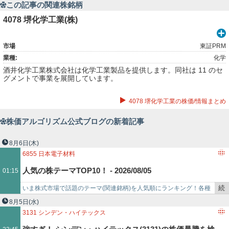
この記事の関連株銘柄
4078 堺化学工業(株)
市場
東証PRM
業種:
化学
酒井化学工業株式会社は化学工業製品を提供します。同社は 11 のセ
グメントで事業を展開しています。
4078 堺化学工業の株価/情報まとめ
株価アルゴリズム公式ブログの新着記事
8月6日
(木)
6855
日本電子材料
人気の株テーマTOP10！ - 2026/08/05
01:15
続
いま株式市場で話題のテーマ(関連銘柄)を人気順にランキング！各種
き
ニュースサイトで、掲載が多かった順にランキングしています！今ホ
8月5日
(水)
を
ットな株テーマランキン…
3131
シンデン・ハイテックス
記