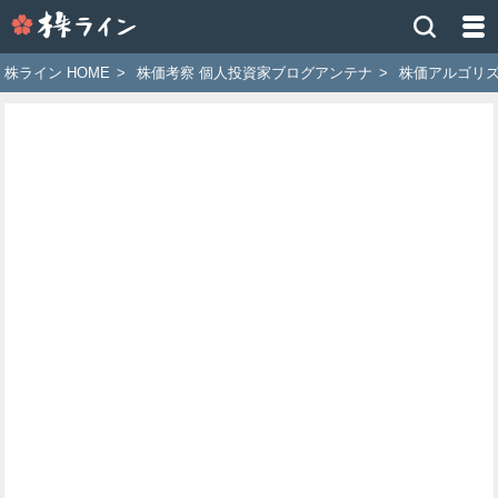
株
ラ
イ
株ライン HOME
>
株価考察 個人投資家ブログアンテナ
>
株価アルゴリ
ン
［ツ
イ
ッ
タ
ー
で
株
価
予
想
お
す
す
め
銘
柄］