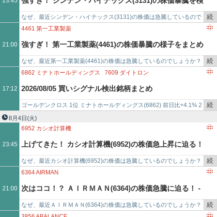
強すぎ！ シンデン・ハイテックス(3131)の株価暴騰を検
23:45
事
で
続
なぜ、最近シンデン・ハイテックス(3131)の株価は急騰しているので
証！ - 2026/08/05
き
しょうか？その理由を徹底検証！ここまで株価が上がった経緯を、日
4461
第一工業製薬
を
足チャートと、ニュ…
強すぎ！ 第一工業製薬(4461)の株価暴騰の様子をまとめ
21:00
記
事
続
なぜ、最近第一工業製薬(4461)の株価は急騰しているのでしょうか？
ました - 2026/08/05
で
き
その理由を徹底検証！ここまで株価が上がった経緯を、日足チャート
6862
ミナトホールディングス
7609
ダイトロン
を
と、ニュース、ブロ…
9444
トーシンホールディングス
3132
マクニカホールディングス
2026/08/05 買いシグナル検出銘柄まとめ
17:12
記
3652
ディジタルメディアプロフェッショナル
6994
指月電機製作所
事
7272
ヤマハ発動機
4746
東計電算
7480
スズデン
続
ゴールデンクロス 1位 ミナトホールディングス(6862) 前日比+4.1% 2
で
3907
シリコンスタジオ
4062
イビデン
4635
東京インキ
き
位 ダイトロン(7609) 前日比+4.2% 3位 トーシン…
8月4日
(火)
4968
荒川化学工業
1980
ダイダン
8364
清水銀行
1773
YTL
を
6952
カシオ計算機
6923
スタンレー電気
9327
イー・ロジット
5757
CKサンエ
記
上げてきた！ カシオ計算機(6952)の株価急上昇に迫る！
23:45
事
で
続
なぜ、最近カシオ計算機(6952)の株価は急騰しているのでしょうか？
- 2026/08/04
き
その理由を徹底検証！ここまで株価が上がった経緯を、日足チャート
6364
AIRMAN
を
と、ニュース、ブロ…
次はココ！？ ＡＩＲＭＡＮ(6364)の株価急騰に迫る！ -
21:00
記
事
続
なぜ、最近ＡＩＲＭＡＮ(6364)の株価は急騰しているのでしょうか？
2026/08/04
で
き
その理由を徹底検証！ここまで株価が上がった経緯を、日足チャート
3856
ABALANCE