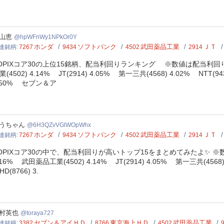
FnWy1NPkOr0Y
山恵
hpWFnWy1NPkOr0Y
ホンダ
ソフトバンク
武田薬品工業
ＪＴ
連銘柄
7267
9434
4502
2914
OPIXコア30の上位15銘柄、配当利回りランキング ※数値は配当利回り ホン
業(4502) 4.14% JT(2914) 4.05% 第一三共(4568) 4.02% NTT(
.50% セブン＆ア
QZvVGlWOpWhx
うちゃん
6H3QZvVGlWOpWhx
ホンダ
ソフトバンク
武田薬品工業
ＪＴ
連銘柄
7267
9434
4502
2914
OPIXコア30の中で、配当利回りが高いトップ15をまとめてみたよ✨ ※数字
.16% 武田薬品工業(4502) 4.14% JT(2914) 4.05% 第一三共(4568
HD(8766) 3.
aya727
村英也
toraya727
セブン＆アイＨＤ
東京海上ＨＤ
武田薬品工業
連銘柄
3382
8766
4502