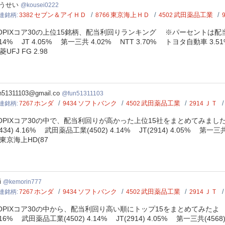
sei0222
うせい
kousei0222
セブン＆アイＨＤ
東京海上ＨＤ
武田薬品工業
連銘柄
3382
8766
4502
OPIXコア30の上位15銘柄、配当利回りランキング ※パーセントは配当
.14% JT 4.05% 第一三共 4.02% NTT 3.70% トヨタ自動車 3.
菱UFJ FG 2.98
51311103
n51311103@gmail.co
fun51311103
ホンダ
ソフトバンク
武田薬品工業
ＪＴ
連銘柄
7267
9434
4502
2914
OPIXコア30の中で、配当利回りが高かった上位15社をまとめてみました
9434) 4.16% 武田薬品工業(4502) 4.14% JT(2914) 4.05% 第一三共
京海上HD(87
orin777
i
kemorin777
ホンダ
ソフトバンク
武田薬品工業
ＪＴ
連銘柄
7267
9434
4502
2914
OPIXコア30の中から、配当利回り高い順にトップ15をまとめてみたよ ※数
.16% 武田薬品工業(4502) 4.14% JT(2914) 4.05% 第一三共(4568