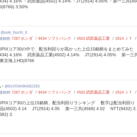
9434) 4.16% ・武田薬品(4502) 4.14% ・JT(2914) 4.05% ・第一三共(4
D(8766) 3.50%
_tsuchi_8
yuki_tsuchi_8
ホンダ
ソフトバンク
武田薬品工業
ＪＴ
連銘柄
7267
9434
4502
2914
OPIXコア30の中で、配当利回りが高かった上位15銘柄をまとめてみた 
9434) 4.16% 武田薬品工業(4502) 4.14% JT(2914) 4.05% 第一三共
京海上HD(8766
OVe9fvK82283
い
6zVOVe9fvK82283
ホンダ
ソフトバンク
武田薬品工業
ＪＴ
連銘柄
7267
9434
4502
2914
OPIXコア30の上位15銘柄、配当利回りランキング 数字は配当利回り（％）だ
品(4502) 4.14 JT(2914) 4.05 第一三共(4568) 4.02 NTT(943
382) 3.