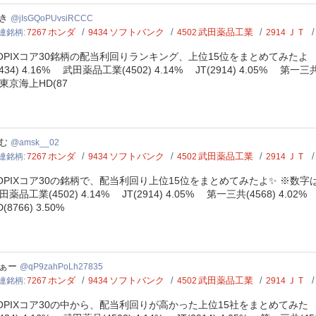
GQoPUvsiRCCC
き
jIsGQoPUvsiRCCC
ホンダ
ソフトバンク
武田薬品工業
ＪＴ
連銘柄
7267
9434
4502
2914
OPIXコア30銘柄の配当利回りランキング、上位15位をまとめてみたよ 
9434) 4.16% 武田薬品工業(4502) 4.14% JT(2914) 4.05% 第一三共
京海上HD(87
k__02
む
amsk__02
ホンダ
ソフトバンク
武田薬品工業
ＪＴ
連銘柄
7267
9434
4502
2914
OPIXコア30の銘柄で、配当利回り上位15位をまとめてみたよ✨ ※数字は配当
田薬品工業(4502) 4.14% JT(2914) 4.05% 第一三共(4568) 4.02
D(8766) 3.50%
zahPoLh27835
ぁー
qP9zahPoLh27835
ホンダ
ソフトバンク
武田薬品工業
ＪＴ
連銘柄
7267
9434
4502
2914
OPIXコア30の中から、配当利回りが高かった上位15社をまとめてみた ✨