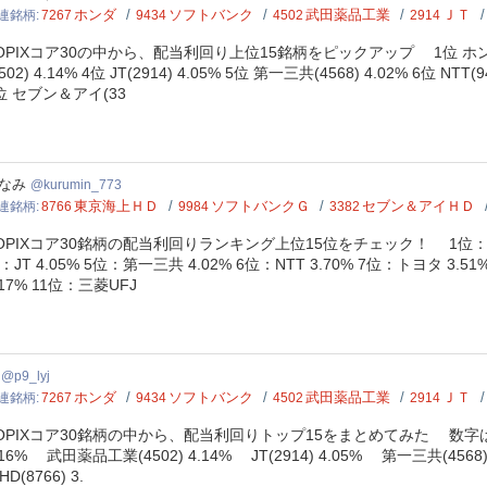
ホンダ
ソフトバンク
武田薬品工業
ＪＴ
連銘柄
7267
9434
4502
2914
OPIXコア30の中から、配当利回り上位15銘柄をピックアップ 1位 ホンダ(726
4502) 4.14% 4位 JT(2914) 4.05% 5位 第一三共(4568) 4.02% 6位 NTT
位 セブン＆アイ(33
umin_773
なみ
kurumin_773
東京海上ＨＤ
ソフトバンクＧ
セブン＆アイＨＤ
連銘柄
8766
9984
3382
OPIXコア30銘柄の配当利回りランキング上位15位をチェック！ 1位：ホンダ 
：JT 4.05% 5位：第一三共 4.02% 6位：NTT 3.70% 7位：トヨタ 3.5
.17% 11位：三菱UFJ
yj
p9_lyj
ホンダ
ソフトバンク
武田薬品工業
ＪＴ
連銘柄
7267
9434
4502
2914
OPIXコア30銘柄の中から、配当利回りトップ15をまとめてみた 数字はその
.16% 武田薬品工業(4502) 4.14% JT(2914) 4.05% 第一三共(4568
HD(8766) 3.