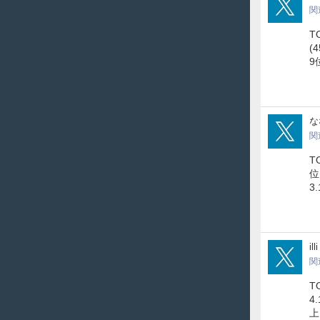
関
T
(
9
kur
な
関
T
位
3
p9_l
illi
関
T
4
上