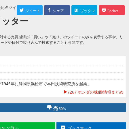
反応＠ツイッター
ツイート
シェア
ブックマ
Pocket
ツイッター
ーク
値に対する売買感情が「買い」や「売り」のツイートのみを表示する事や、リ
ワードや日付で絞り込んで検索することも可能です。
1946年に静岡県浜松市で本田技術研究所を起業。
7267 ホンダの株価/情報まとめ
売
50%
LINEで送る
ブックマーク