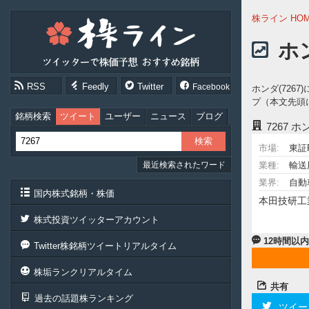
株
株ライン HO
ラ
イ
ホ
ン
［ツ
イ
RSS
Feedly
Twitter
Facebook
ホンダ(72
ッ
プ（本文先頭
タ
ー
銘柄検索
ツイート
ユーザー
ニュース
ブログ
7267
ホ
で
株
市場:
東証
価
最近検索されたワード
予
業種:
輸送
想
業界:
自動
お
国内株式銘柄・株価
本田技研工
す
す
株式投資ツイッターアカウント
め
銘
12時間以
Twitter株銘柄ツイートリアルタイム
柄］
株垢ランクリアルタイム
共有
過去の話題株ランキング
ツイー