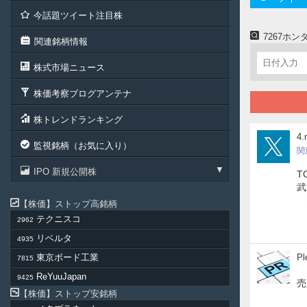
今話題ツイート注目株
7267ホ
関連銘柄情報
株式市場ニュース
株価考察ブログアンテナ
株トレンドランキング
4_
4
監視銘柄（お気に入り）
関
IPO 新規公開株
T
武
株価
ストップ高銘柄
テクニスコ
2962
リベルタ
4935
Ple
東京ボード工業
Pl
7815
ReYuuJapan
9425
売
株価
ストップ安銘柄