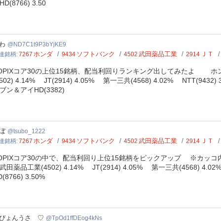
HD(8766) 3.50
C1t9P3bYjKE9
わ
ND7C1t9P3bYjKE9
ホンダ
ソフトバンク
武田薬品工業
ＪＴ
連銘柄
7267
9434
4502
2914
OPIXコア30の上位15銘柄、配当利回りランキング出してみたよ ホンダ(72
4502) 4.14% JT(2914) 4.05% 第一三共(4568) 4.02% NTT(94
ブン＆アイHD(3382)
bo_1222
ぼ
tsubo_1222
ホンダ
ソフトバンク
武田薬品工業
ＪＴ
連銘柄
7267
9434
4502
2914
OPIXコア30の中で、配当利回り上位15銘柄をピックアップ ※カッコ内は配当
田薬品工業(4502) 4.14% JT(2914) 4.05% 第一三共(4568) 4.0
D(8766) 3.50%
d1ffDEog4kNs
ぴょんうさ ♡
TpOd1ffDEog4kNs