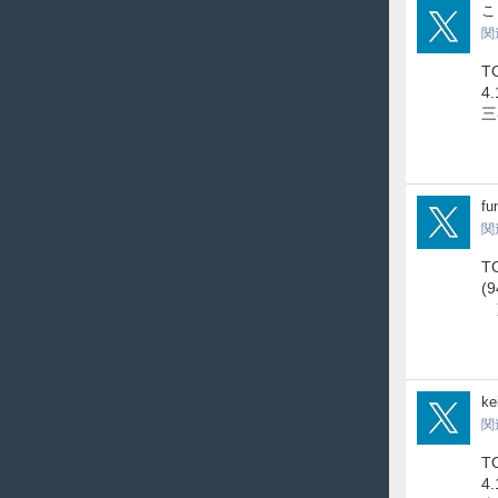
kou
こ
関
T
4
三
fun
fu
関
T
(
東
kem
ke
関
T
4