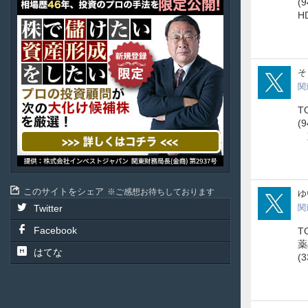
ア
(
テ
H
ル
投
資
顧
yuki
そ
問
関
T
(
東
このサイトをシェア
ご感想お待ちしております
6zV
ゆ
Twitter
関
Facebook
T
薬
はてな
(3