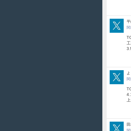
hpW
平
関
T
工
3
6H3
よ
関
T
4
上
tor
田
関