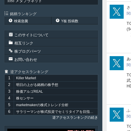
メタプラネット
3350
jIs
さ
関
銘柄ランキング
検索急騰
Y板 投稿数
T
(
東
このサイトについて
相互リンク
株ブログパーツ
ams
あ
お問い合わせ
関
逆アクセスランキング
T
1
Killer Market
武
2
明日の上がる銘柄の株予想
H
3
株価アルゴREAL
4
株センサー
5
marketmakerの株式トレンド分析
qP9
ふ
6
サラリーマンが株式投資でセミリタイアを目指してみました。
関
逆アクセスランキングの続き
T