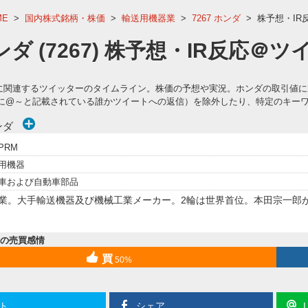
ME
>
国内株式銘柄・株価
>
輸送用機器業
>
7267 ホンダ
>
株予想・IR
ンダ (7267) 株予想・IR反応＠
67)に関連するツイッターのタイムライン。株価の予想や実況。ホンダの取引
に@～と記載されている誰かツイートへの返信）を除外したり、特定のキー
ンダ
PRM
用機器
車および自動車部品
業。大手輸送機器及び機械工業メーカー。2輪は世界首位。本田宗一郎が
内の売買感情
買
50%
ト
シェア