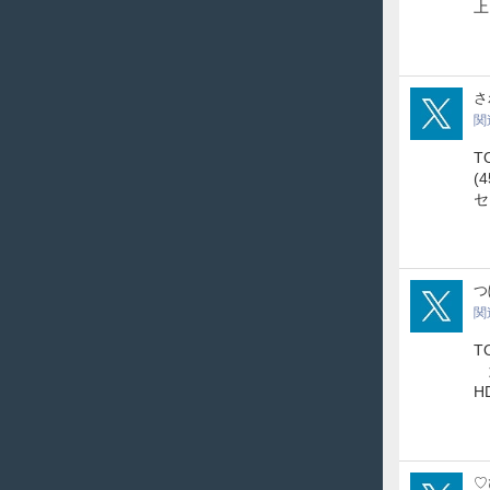
上
ND7
さ
関
T
(
セ
tsu
つ
関
T
武
H
TpO
♡