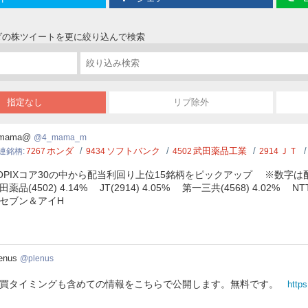
ンダの株ツイートを更に絞り込んで検索
指定なし
リプ除外
mama_m
.mama@
4_mama_m
ホンダ
ソフトバンク
武田薬品工業
ＪＴ
連銘柄
7267
9434
4502
2914
OPIXコア30の中から配当利回り上位15銘柄をピックアップ ※数字は配当利回
田薬品(4502) 4.14% JT(2914) 4.05% 第一三共(4568) 4.02% NTT
セブン＆アイH
nus
enus
plenus
買タイミングも含めての情報をこちらで公開します。無料です。
https