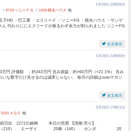
5月29日 22時56分
ク
ソニーＦＧ
積水ハウス
他
8729
1928
子HD ・巴工業 ・エスリード ・ソニーFG ・積水ハウス ・サンゲ
さん 代わりににエスリードが振るわず余力が削られました ソニーFG
全文表示
5月29日 21時00分
3万円 評価額 ：約343万円 含み損益：約+60万円（+21.1%） 含み
.4% きれいな数字だけ見せるのは誠実じゃない。 毎月の詳細はnoteマガジ
全文表示
5月29日 17時21分
ＡＧＣ
他
5201
銘柄前日比 22⤴️13⤵️銘柄 本日の売買 【現物 売り】
（210） エーザイ 20株（140） ️ ホンダ 20