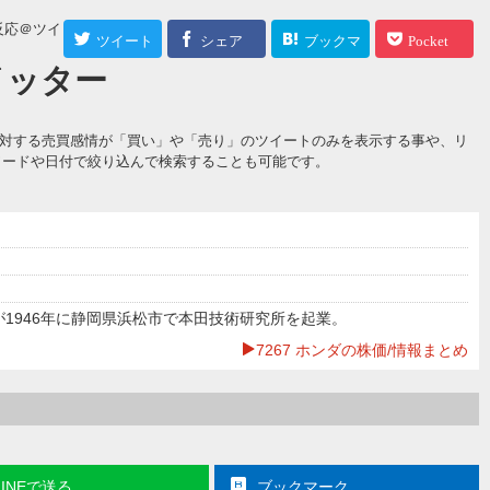
反応＠ツイッター
ツイート
シェア
ブックマ
Pocket
ツイッター
ーク
値に対する売買感情が「買い」や「売り」のツイートのみを表示する事や、リ
ワードや日付で絞り込んで検索することも可能です。
1946年に静岡県浜松市で本田技術研究所を起業。
7267 ホンダの株価/情報まとめ
LINEで送る
ブックマーク