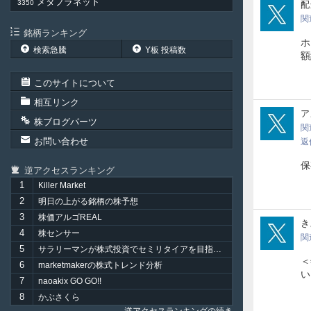
メタプラネット
3350
kab
配
関
銘柄ランキング
ホ
検索急騰
Y板 投稿数
額
このサイトについて
相互リンク
Mas
ア
株ブログパーツ
関
お問い合わせ
返
保
逆アクセスランキング
1
Killer Market
2
明日の上がる銘柄の株予想
3
株価アルゴREAL
kiyo
き
4
株センサー
関
5
サラリーマンが株式投資でセミリタイアを目指してみました。
＜
6
marketmakerの株式トレンド分析
い
7
naoakix GO GO!!
8
かぶさくら