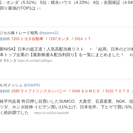
位：ホンダ（5.51%） 5位：積水ハウス（4.23%） 4位：全国保証（4.0
回り最強のTOP1は ↓↓
nnx22
ジカル株トレード相馬
spannx22
トヨタ自動車
ホンダ
ＪＴ
連銘柄
7203
7267
2914
新NISA】日本の超王道！人気高配当株リスト ✨ 「結局、日本のどの
本トップ企業の【最新株価＆配当利回り】を一覧にまとめました！
#
タ
#ホンダ
https://t.co/3qICaW5gzc
P91
ルガメッシュ
XdeP91
ライフドリンクカンパニー
ＳＵＭＣＯ
ＴＯＴＯ
連銘柄
2585
3436
5332
経平均反発 昨日押し目買いしたSUMCO、大真空、石原産業、NGK、信越
ツダ、ホンダ続伸 イビデン買い11%上げ。日本化学、下ヒゲで買い5%
強く絶好調でした
https://t.co/fZsL5qaXeM