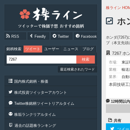
株
株ライン HO
ラ
イ
ホ
ン
［ツ
イ
RSS
Feedly
Twitter
Facebook
ホンダ(72
ッ
プ（本文先頭
タ
ー
銘柄検索
ツイート
ユーザー
ニュース
ブログ
7267
ホ
で
株
市場:
東証
価
最近検索されたワード
予
業種:
輸送
想
業界:
自動
お
国内株式銘柄・株価
本田技研工
す
す
株式投資ツイッターアカウント
め
銘
12時間以
Twitter株銘柄ツイートリアルタイム
柄］
株垢ランクリアルタイム
共有
過去の話題株ランキング
ツイー