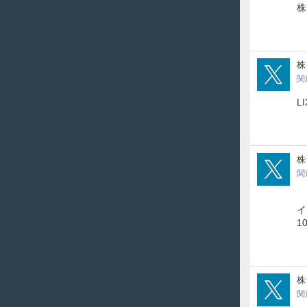
株
oba
株
関
L
ass
株
関
2
イ
1
ass
株
関