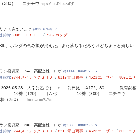
（380） ニチモウ
https://t.co/DIrezzaDjR
kewagon
リアス@えいじそ
obakewagon
ＬＩＸＩＬ
ホンダ
連銘柄
5938
7267
IXIL、ホンダの含み損が消えた。また落ちるだろうけどちょっと嬉し
e10man52816
ラン投資家 ‍♂️‍➡️ 高配当株 ロボ
asse10man52816
メイテックＧＨＤ
青山商事
エーザイ
ニチ
連銘柄
9744
8219
4523
8091
026.05.28 大引け乙です ‍♂️ 前日比 -¥172,180 保有銘
 10株（120） ️ ホンダ 10株（360） ニチモウ 1
0株（250）
https://t.co/8VMd
e10man52816
ラン投資家 ‍♂️‍➡️ 高配当株 ロボ
asse10man52816
メイテックＧＨＤ
青山商事
エーザイ
ニチ
連銘柄
9744
8219
4523
8091