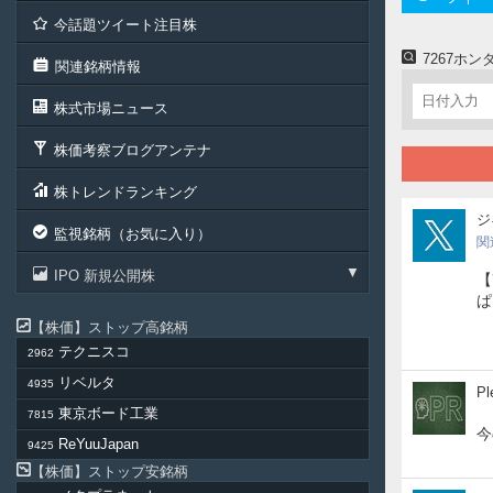
今話題ツイート注目株
7267ホ
関連銘柄情報
株式市場ニュース
株価考察ブログアンテナ
株トレンドランキング
jigi
ジ
監視銘柄（お気に入り）
関
IPO 新規公開株
【
ぱ
株価
ストップ高銘柄
テクニスコ
2962
リベルタ
4935
Ple
Pl
東京ボード工業
7815
今
ReYuuJapan
9425
株価
ストップ安銘柄