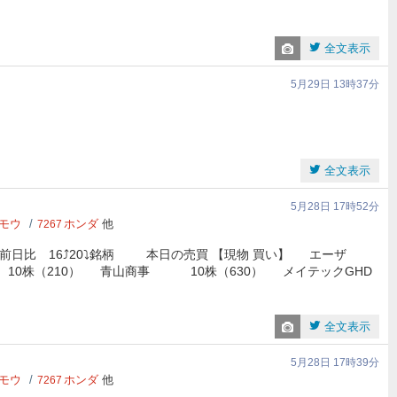
全文表示
5月29日 13時37分
い
全文表示
5月28日 17時52分
モウ
ホンダ
他
7267
柄前日比 16⤴️20⤵️銘柄 本日の売買 【現物 買い】 エーザ
0株（210） 青山商事 10株（630） メイテックGHD
全文表示
5月28日 17時39分
モウ
ホンダ
他
7267