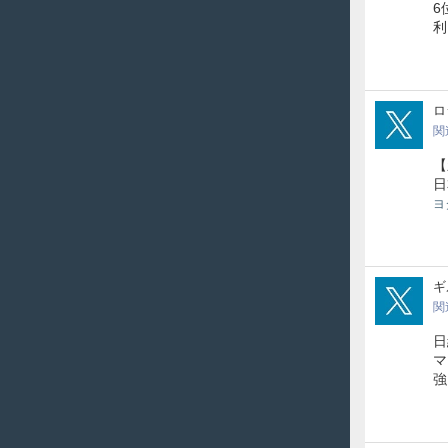
6
利
spa
ロ
関
【
日
ヨ
Xde
ギ
関
日
マ