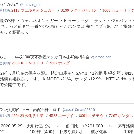
cat_mm
ったかねこ
mmcat_mm
ウェルネオシュガー
ラクトジャパン
ヒューリッ
連銘柄
2117
3139
3003
週のS株 ・ウェルネオシュガー ・ヒューリック ・ラクト・ジャパン ・王
 ちょっと前まで一番の含み損だったホンダは 完全にプラ転してご機嫌
もっと頑張って！
shisan
らし ｜年収1000万不動産マンが日本株42銘柄を全
tarashisan
ＫＩＭＯＴＯ
ホンダ
連銘柄
7908
7267
026年5月現在の保有状況。 特定口座＋NISA合計42銘柄 取得金額：約28
銘柄も複数あります。 KIMOTO -21%、ホンダ -12.9%、NTT -8
で公開中です。
e10man52816
ラン投資家 ‍♂️‍➡️ 高配当株 ロボ
asse10man52816
積水化学工業
エーザイ
ニチモウ
ホンダ
連銘柄
4204
4523
8091
7267
026.05.29 大引け乙です ‍♂️ 前日比 +¥201,680 ✨ 保有
AGC 100株（400） 【現物 買い】 積水化学 10株