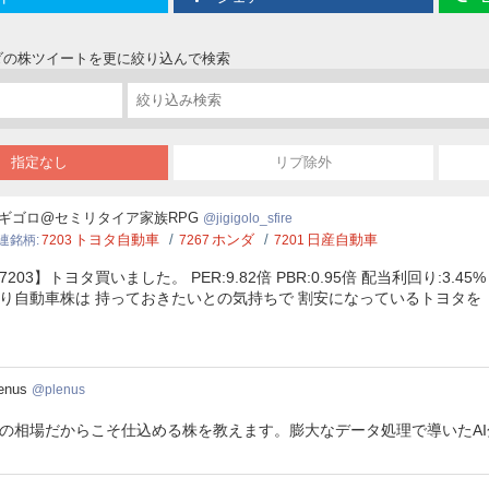
ンダの株ツイートを更に絞り込んで検索
指定なし
リプ除外
golo_sfire
ギゴロ@セミリタイア家族RPG
jigigolo_sfire
トヨタ自動車
ホンダ
日産自動車
連銘柄
7203
7267
7201
7203】トヨタ買いました。 PER:9.82倍 PBR:0.95倍 配当利回り
り自動車株は 持っておきたいとの気持ちで 割安になっているトヨ
nus
enus
plenus
の相場だからこそ仕込める株を教えます。膨大なデータ処理で導いたA