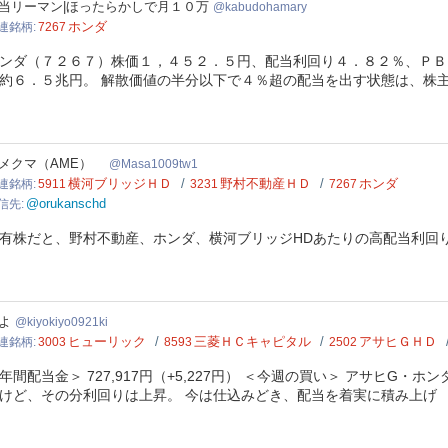
udohamary
当リーマン|ほったらかしで月１０万
kabudohamary
ホンダ
連銘柄
7267
ンダ（７２６７）株価１，４５２．５円、配当利回り４．８２％、ＰＢ
約６．５兆円。 解散価値の半分以下で４％超の配当を出す状態は、株
a1009tw1
メクマ（AME）
Masa1009tw1
横河ブリッジＨＤ
野村不動産ＨＤ
ホンダ
連銘柄
5911
3231
7267
@orukanschd
信先
有株だと、野村不動産、ホンダ、横河ブリッジHDあたりの高配当利
kiyo0921ki
よ
kiyokiyo0921ki
ヒューリック
三菱ＨＣキャピタル
アサヒＧＨＤ
連銘柄
3003
8593
2502
年間配当金＞ 727,917円（+5,227円） ＜今週の買い＞ アサヒG
けど、その分利回りは上昇。 今は仕込みどき、配当を着実に積み上