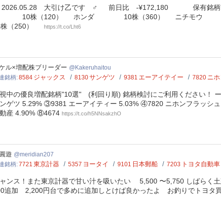
026.05.28 大引け乙です ‍♂️ 前日比 -¥172,180 保有銘
 10株（120） ️ ホンダ 10株（360） ニチモウ 1
0株（250）
https://t.co/Lht6
eruhaitou
ケル×増配株ブリーダー
Kakeruhaitou
ジャックス
サンゲツ
エーアイテイー
ニホ
連銘柄
8584
8130
9381
7820
視中の優良増配銘柄"10選" (利回り順) 銘柄検討にご利用ください！ ーーー
ンゲツ 5.29% ③9381 エーアイティー 5.03% ④7820 ニホンフラッシュ 4.
動産 4.90% ⑧4674
https://t.co/h5NNsakzhO
idian207
圓遊
meridian207
東京計器
ヨータイ
日本郵船
トヨタ自動車
連銘柄
7721
5357
9101
7203
ャンス！また東京計器で甘い汁を吸いたい 5,500 〜5,750 しばら
00追加 2,200円台で多めに追加しとけば良かったよ お釣りでトヨタ買