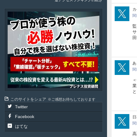
逆アクセスランキングの続き
Kak
カ
Plenus
関
監
サ
田
arao
あ
関
＜
業
と
このサイトをシェア
ご感想お待ちしております
Twitter
Facebook
Dou
日
関
はてな
高