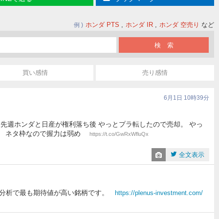
ホンダ PTS
ホンダ IR
ホンダ 空売り
など
例
買い感情
売り感情
6月1日 10時39分
:3.45% 先週ホンダと日産が権利落ち後 やっとプラ転したので売却。 やっ
タを ネタ枠なので握力は弱め
https://t.co/GwRxWfluQx
全文表示
I分析で最も期待値が高い銘柄です。
https://plenus-investment.com/