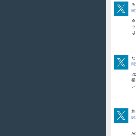
mm
あ
関
今
ツ
は
tara
た
関
2
損
ン
ass
株
関
2