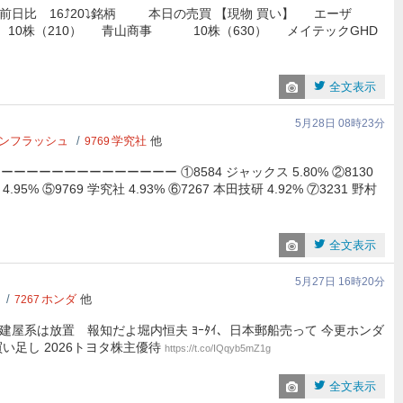
柄前日比 16⤴️20⤵️銘柄 本日の売買 【現物 買い】 エーザ
0株（210） 青山商事 10株（630） メイテックGHD
全文表示
5月28日 08時23分
ンフラッシュ
学究社
他
9769
ーーーーーーーーーーーー ①8584 ジャックス 5.80% ②8130
95% ⑤9769 学究社 4.93% ⑥7267 本田技研 4.92% ⑦3231 野村
全文表示
5月27日 16時20分
ホンダ
他
7267
く土建屋系は放置 報知だよ堀内恒夫 ﾖｰﾀｲ、日本郵船売って 今更ホンダ
い足し 2026トヨタ株主優待
https://t.co/IQqyb5mZ1g
全文表示