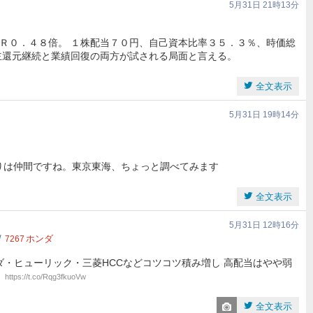
5月31日 21時13分
Ｒ０．４８倍。 １株配当７０円、自己資本比率３５．３％、時価総
主還元継続と業績回復の両方が試される局面と言える。
全文表示
5月31日 19時14分
回りは仲間ですね。東京東海、ちょっと調べてみます
全文表示
5月31日 12時16分
ホンダ
7267
・ホンダ・ヒューリック・三菱HCCなどコツコツ積み増し 高配当はやや弱
げ
https://t.co/Rqg3fkuoVw
全文表示