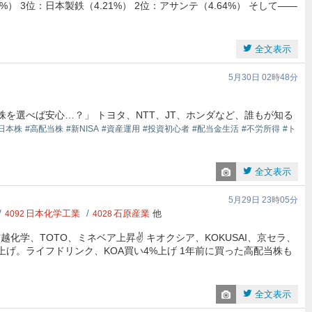
4%） 3位：日本製鉄（4.21%） 2位：アサンテ（4.64%） そして――
全文表示
5月30日 02時48分
株を選べば安心…？」 トヨタ、NTT、JT、ホンダなど、誰もが知る
日本株
#高配当株
#新NISA
#資産運用
#投資初心者
#配当金生活
#不労所得
#ト
全文表示
5月29日 23時05分
日本化学工業
石原産業
他
4092
4028
化学、TOTO、ミネベア上昇✌️ キオクシア、KOKUSAI、京セラ、
上げ。ライフドリンク、KOA買い4%上げ 1年前に買った高配当株も
全文表示