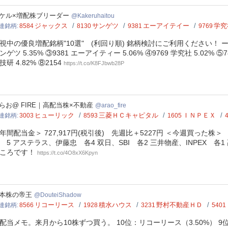
eruhaitou
ケル×増配株ブリーダー
Kakeruhaitou
ジャックス
サンゲツ
エーアイテイー
学究
連銘柄
8584
8130
9381
9769
視中の優良増配銘柄"10選" (利回り順) 銘柄検討にご利用ください！ ーーー
ンゲツ 5.35% ③9381 エーアイティー 5.06% ④9769 学究社 5.02% ⑤
技研 4.82% ⑧2154
https://t.co/K8FJbwb28P
_fire
らお@ FIRE｜高配当株×不動産
arao_fire
ヒューリック
三菱ＨＣキャピタル
ＩＮＰＥＸ
連銘柄
3003
8593
1605
年間配当金＞ 727,917円(税引後) 先週比＋5227円 ＜今週買った株＞
 5 アステラス、伊藤忠 各4 双日、SBI 各2 三井物産、INPEX 
ころです！
https://t.co/4O8xX6Kpyn
teiShadow
本株の帝王
DouteiShadow
リコーリース
積水ハウス
野村不動産ＨＤ
連銘柄
8566
1928
3231
5401
配当メモ。来月から10株ずつ買う。 10位：リコーリース（3.50%） 9位：J