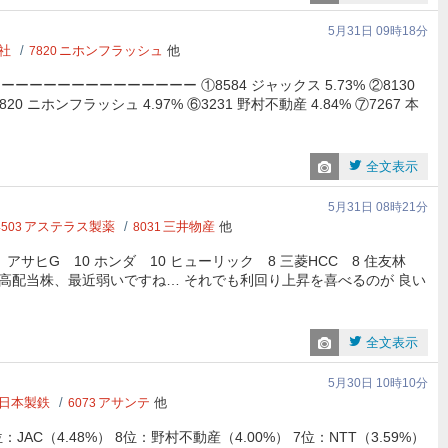
5月31日 09時18分
社
ニホンフラッシュ
他
7820
ーーーーーーーーーーーー ①8584 ジャックス 5.73% ②8130
7820 ニホンフラッシュ 4.97% ⑥3231 野村不動産 4.84% ⑦7267 本
全文表示
5月31日 08時21分
アステラス製薬
三井物産
他
4503
8031
 アサヒG 10 ホンダ 10 ヒューリック 8 三菱HCC 8 住友林
各1 高配当株、最近弱いですね… それでも利回り上昇を喜べるのが 良い
全文表示
5月30日 10時10分
日本製鉄
アサンテ
他
6073
AC（4.48%） 8位：野村不動産（4.00%） 7位：NTT（3.59%）