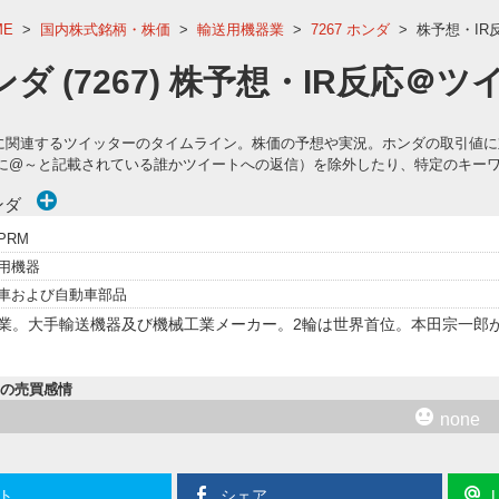
ME
>
国内株式銘柄・株価
>
輸送用機器業
>
7267 ホンダ
>
株予想・IR
ンダ (7267) 株予想・IR反応＠
67)に関連するツイッターのタイムライン。株価の予想や実況。ホンダの取引
に@～と記載されている誰かツイートへの返信）を除外したり、特定のキー
ンダ
PRM
用機器
車および自動車部品
業。大手輸送機器及び機械工業メーカー。2輪は世界首位。本田宗一郎が
内の売買感情
none
ト
シェア