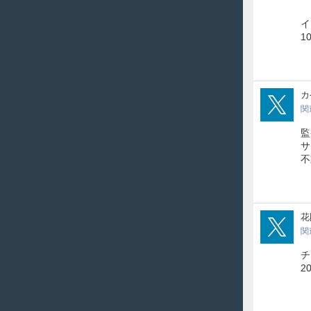
2
イ
1
Kak
カ
関
監
サ
不
mer
花
関
チ
2