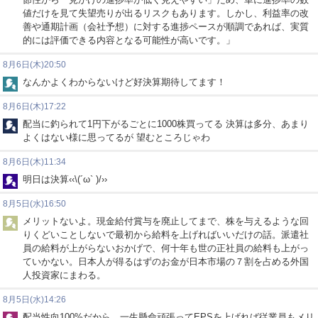
値だけを見て失望売りが出るリスクもあります。しかし、利益率の改
善や通期計画（会社予想）に対する進捗ペースが順調であれば、実質
的には評価できる内容となる可能性が高いです。」
8月6日(木)20:50
なんかよくわからないけど好決算期待してます！
8月6日(木)17:22
配当に釣られて1円下がるごとに1000株買ってる 決算は多分、あまり
よくはない様に思ってるが 望むところじゃわ
8月6日(木)11:34
明日は決算‹‹\(´ω` )/››
8月5日(水)16:50
メリットないよ。現金給付賞与を廃止してまで、株を与えるような回
りくどいことしないで最初から給料を上げればいいだけの話。派遣社
員の給料が上がらないおかげで、何十年も世の正社員の給料も上がっ
ていかない。日本人が得るはずのお金が日本市場の７割を占める外国
人投資家にまわる。
8月5日(水)14:26
配当性向100%だから、一生懸命頑張ってEPSを上げれば従業員もメリ