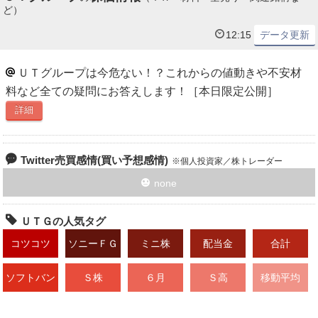
ど）
12:15
データ更新
ＵＴグループは今危ない！？これからの値動きや不安材
料など全ての疑問にお答えします！［本日限定公開］
詳細
Twitter売買感情(買い予想感情)
個人投資家／株トレーダー
none
ＵＴＧの人気タグ
コツコツ
ソニーＦＧ
ミニ株
配当金
合計
ソフトバン
Ｓ株
６月
Ｓ高
移動平均
ク