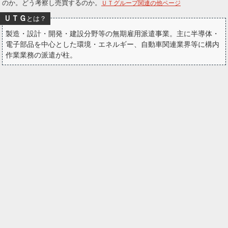
のか。どう考察し売買するのか。
ＵＴグループ関連の他ページ
ー
ＵＴＧ
とは？
ク
製造・設計・開発・建設分野等の無期雇用派遣事業。主に半導体・
電子部品を中心とした環境・エネルギー、自動車関連業界等に構内
作業業務の派遣が柱。