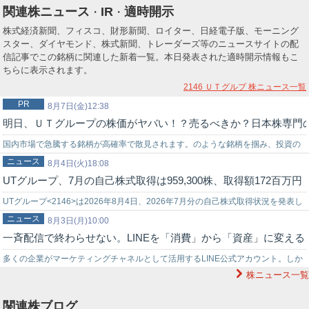
関連株ニュース
IR
適時開示
・
・
株式経済新聞、フィスコ、財形新聞、ロイター、日経電子版、モーニング
スター、ダイヤモンド、株式新聞、トレーダーズ等のニュースサイトの配
信記事でこの銘柄に関連した新着一覧。本日発表された適時開示情報もこ
ちらに表示されます。
2146 ＵＴグルプ
株ニュース一覧
PR
8月7日(金)12:38
明日、ＵＴグループの株価がヤバい！？売るべきか？日本株専門
国内市場で急騰する銘柄が高確率で散見されます。のような銘柄を掴み、投資の
ニュース
世界でチャンスを狙うなら信頼できる投資助言を得ることが重要です。弊社では
8月4日(火)18:08
UTグループ、7月の自己株式取得は959,300株、取得額172百万円
投資戦略に困っている初心者の投資家様をサポートする環境を…
UTグループ<2146>は2026年8月4日、2026年7月分の自己株式取得状況を発表し
ニュース
た。7月に取得した普通株式は959,300株で、取得額の総額…
8月3日(月)10:00
一斉配信で終わらせない。LINEを「消費」から「資産」に変える
多くの企業がマーケティングチャネルとして活用するLINE公式アカウント。しか
株ニュース一覧
し、「一斉配信」を重ねるほど友だちにブロックされ、リストの価値が目減り
し…
関連株ブログ