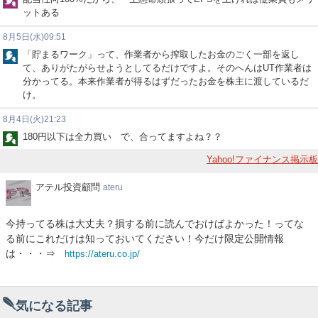
ットある
8月5日(水)09:51
「貯まるワーク」って、作業者から搾取したお金のごく一部を返し
て、ありがたがらせようとしてるだけですよ。そのへんはUT作業者は
分かってる。本来作業者が得るはずだったお金を株主に渡しているだ
け。
8月4日(火)21:23
180円以下は全力買い で、合ってますよね？？
Yahoo!ファイナンス掲示板
ア
アテル投資顧問
ateru
テ
ル
今持ってる株は大丈夫？損する前に読んでおけばよかった！ってな
投
る前にこれだけは知っておいてください！今だけ限定公開情報
資
は・・・⇒
https://ateru.co.jp/
顧
問
気になる記事