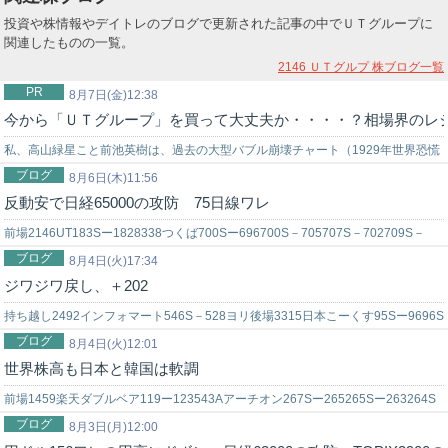
投資や株情報やデイトレのブログで更新された記事の中でＵＴグループに
関連したものの一覧。
2146 ＵＴグルプ
株ブログ一覧
PR
8月7日(金)12:38
今から「ＵＴグループ」を買って大丈夫か・・・・？相場界のレ
私、高山緑星こと前池英樹は、過去の大型バブル崩壊チャート（1929年世界恐慌
ブログ
時のNYダウ暴落チャート…
8月6日(木)11:56
反動安で日経65000の攻防 75日線ワレ
前場2146UT183Sー1828338つくば700Sー696700S－705707S－702709S－
ブログ
699700Sー2000株持ち越し8346東…
8月4日(火)17:34
ジワジワ戻し、＋202
持ち越し2492インフォマート546S－528ヨリ後場3315日本こーくす95Sー9696S
ブログ
－962353日本駐車場開発251Sー250250Sー2…
8月4日(火)12:01
世界株高も日本と韓国は軟調
前場1459楽天ダブルベア119ー123543Aアーチオン267Sー265265Sー263264S
ブログ
ー262執拗に3350メタプラネット218－216…
8月3日(月)12:00