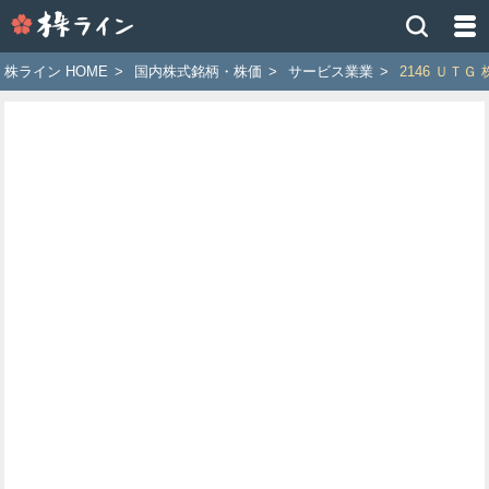
株
ラ
イ
株ライン HOME
>
国内株式銘柄・株価
>
サービス業業
>
2146 ＵＴＧ
ン
［ツ
イ
ッ
タ
ー
で
株
価
予
想
お
す
す
め
銘
柄］