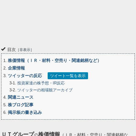
目次
非表示
株価情報（ＩＲ・材料・空売り・関連銘柄など）
1
企業情報
2
ツイッターの反応
3
ツイート一覧を表示
3-1
投資家達の株予想・IR反応
3-2
ツイッターの相場観アーカイブ
関連ニュース
4
株ブログ記事
5
掲示板の書き込み
6
ＵＴグループ
株価情報
の
（ＩＲ・材料・空売り・関連銘柄な