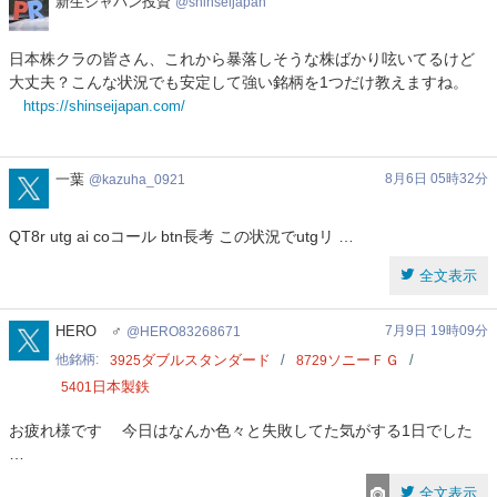
新
新生ジャパン投資
shinseijapan
生
ジ
日本株クラの皆さん、これから暴落しそうな株ばかり呟いてるけど
ャ
大丈夫？こんな状況でも安定して強い銘柄を1つだけ教えますね。
パ
https://shinseijapan.com/
ン
投
資
kazuha_0921
一葉
8月6日 05時32分
kazuha_0921
QT8r utg ai coコール btn長考 この状況でutgリ …
全文表示
HERO83268671
HERO ♂
7月9日 19時09分
HERO83268671
他銘柄
ダブルスタンダード
ソニーＦＧ
3925
8729
日本製鉄
5401
お疲れ様です 今日はなんか色々と失敗してた気がする1日でした
…
全文表示