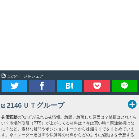
このページをシェア
ツ
シ
ブ
Pocket
2146
ＵＴグループ
イ
ェ
ッ
株価変動
の”なぜ”が見れる株情報。急騰／急落した原因は？値幅はどれくら
ー
ア
ク
い？市場外取引（PTS）が上がってる材料は？今は買い時？関連銘柄はな
に？など、素朴な疑問やポジショントークから株煽りまでをまとめていま
ト
マ
す。今トレーダー達はIRや決算等の材料からどのように値動きを予想する