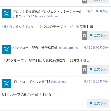
invest_PM_Dad
プロマネ＠投資家&プロジェクトマネージャー&
7月4日 07時46分
子育てパパ???
invest_PM_Dad
《 今回のテーマ 》 ︎ ✅【損益率】最 …
#株クラの輪を拡げよう
全文表示
Basharo320
バシャロー 配当・優待株図解
6月30日 06時00分
Basharo320
『UTグループ』 配当利回り5.91%(6/27) ・28年3月期 …
全文表示
bachitoro
ばちトロ ばっちゃ＠ff14
6月24日 17時46分
bachitoro
UTグループの配当利回り凄いな
全文表示