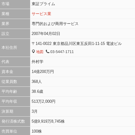
市場
東証プライム
業種
サービス業
業界
専門的および商用サービス
設立
2007年04月02日
〒141-0022 東京都品川区東五反田1-11-15 電波ビル
本社住所
地図
03-5447-1711
MAP
TEL
代表
外村学
資本金
14億200万円
従業員数
368人
平均年齢
38.6歳
平均年収
513万2,000円
決算期
3月
発行済株式数
5億9,919万8,745株
売買単位
100株