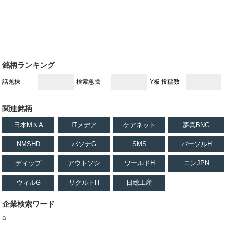
銘柄ランキング
話題株
-
検索急騰
-
Y板 投稿数
-
関連銘柄
日本M＆A
ITメデア
ケアネット
夢真BNG
NMSHD
パソナG
SMS
パーソルH
ディップ
アウトソシ
ワールドH
エンJPN
ウィルG
リクルトH
日総工産
企業検索ワード
a