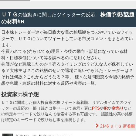
ＵＴＧ
株価予想/話題
の値動きに関したツイッターの反応
の材料/IR
日本株トレーダー達が毎日膨大な量の相場観をつぶやいているツイッ
ターで、ＵＴＧについてツイートしている市況コメントをまとめてい
ます。
今買われてる(売られてる)理屈・今後の動向・話題になっている材
料・目標株価について等を調べるのに活用ください。
株価がなぜ急騰したのか？売るタイミングは？どんな人が保有してい
る？大株主は？この銘柄のせいで退場に追いやられたトレーダーは？
それは何故？これからどうなる？等、 様々な疑問疑惑や今後の銘柄予
想や急騰・急落の材料に対する反応や考察の一覧。
投資家
株予想
の
ＵＴＧに関連した個人投資家の株ツイート新着順。リアルタイムでのツイ
ッターの反応の一部（続きは別ページで表示）更に
PTS
や
IR
や
空売り
など
の特定キーワードで絞り込んで検索する事も可能です。 話題性の高い銘柄
は特定のキーワードで絞り込む事を推奨します。
2146 ＵＴＧ
新着順