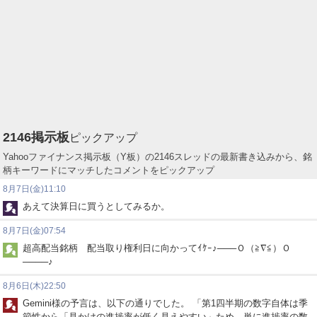
2146
掲示板
ピックアップ
Yahooファイナンス掲示板（Y板）の2146スレッドの最新書き込みから、銘
柄キーワードにマッチしたコメントをピックアップ
8月7日(金)11:10
あえて決算日に買うとしてみるか。
8月7日(金)07:54
超高配当銘柄 配当取り権利日に向かってｲｹｰ♪───Ｏ（≧∇≦）Ｏ
────♪
8月6日(木)22:50
Gemini様の予言は、以下の通りでした。 「第1四半期の数字自体は季
節性から「見かけの進捗率が低く見えやすい」ため、単に進捗率の数