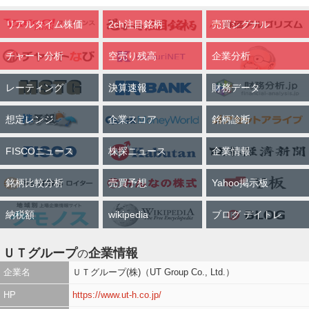
リアルタイム株価
2ch注目銘柄
売買シグナル
チャート分析
空売り残高
企業分析
レーティング
決算速報
財務データ
想定レンジ
企業スコア
銘柄診断
FISCOニュース
株探ニュース
企業情報
銘柄比較分析
売買予想
Yahoo掲示板
納税額
wikipedia
ブログ デイトレ
ＵＴグループ
企業情報
の
企業名
ＵＴグループ(株)（UT Group Co., Ltd.）
HP
https://www.ut-h.co.jp/