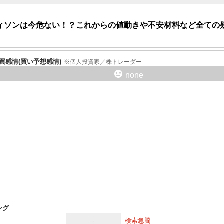
ィソンは今危ない！？これからの値動きや不安材料など全ての
er売買感情(買い予想感情)
個人投資家／株トレーダー
none
ング
-
検索急騰