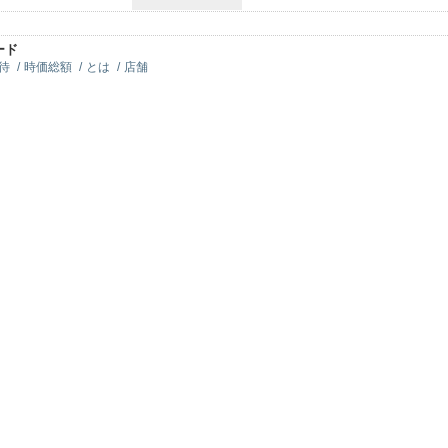
ード
待
時価総額
とは
店舗