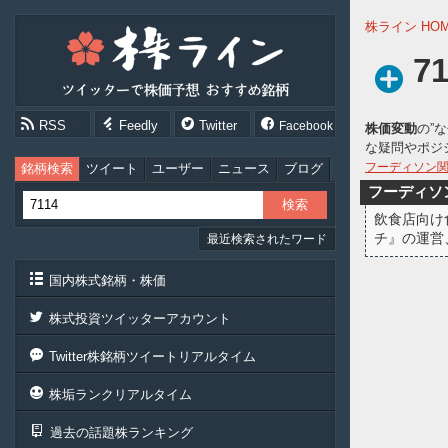
株
株ライン HO
ラ
イ
7
ン
［ツ
イ
RSS
Feedly
Twitter
Facebook
株価変動
の”
ッ
な疑問やポジ
タ
ー
フーディソン
銘柄検索
ツイート
ユーザー
ニュース
ブログ
で
フーディソ
株
飲食店向け
価
チ』の運営
最近検索されたワード
予
想
お
国内株式銘柄・株価
す
す
株式投資ツイッターアカウント
め
銘
Twitter株銘柄ツイートリアルタイム
柄］
株垢ランクリアルタイム
過去の話題株ランキング