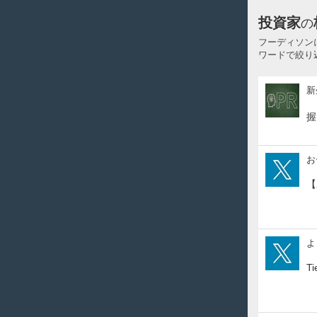
投資家
の
フーディソン
ワードで絞り
新
新
生
ジ
握
ャ
パ
ン
rlap
お
投
資
【
tom
よ
T