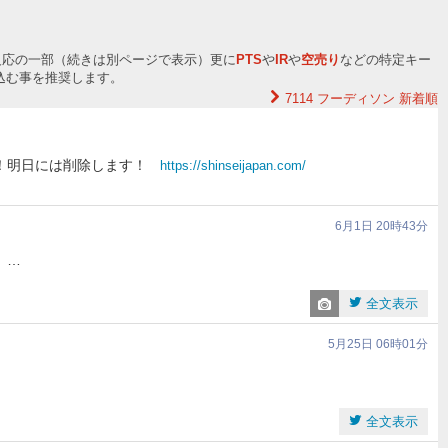
反応の一部（続きは別ページで表示）更に
PTS
や
IR
や
空売り
などの特定キー
込む事を推奨します。
7114 フーディソン
新着順
！明日には削除します！
https://shinseijapan.com/
6月1日 20時43分
 …
全文表示
5月25日 06時01分
全文表示