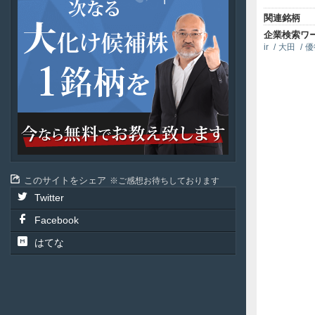
ジ
関連銘柄
ャ
企業検索ワ
パ
ir
大田
優
ン
投
資
このサイトをシェア
ご感想お待ちしております
Twitter
Facebook
はてな