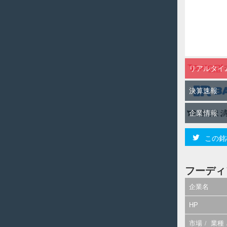
リアルタイ
決算速報
企業情報
この銘
フーディ
企業名
HP
市場
業種