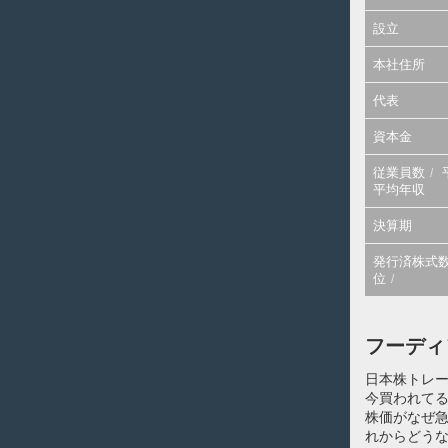
設立
本社住所
代表
資本金
従業員数
平均年収
決算期
発行済株式
位
フーディ
日本株トレ
今買われてる
株価がなぜ
れからどうな