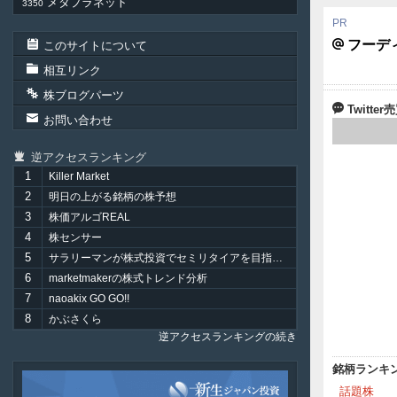
メタプラネット
3350
フーデ
このサイトについて
相互リンク
株ブログパーツ
Twitt
お問い合わせ
逆アクセスランキング
1
Killer Market
2
明日の上がる銘柄の株予想
3
株価アルゴREAL
4
株センサー
5
サラリーマンが株式投資でセミリタイアを目指してみました。
6
marketmakerの株式トレンド分析
7
naoakix GO GO!!
8
かぶさくら
逆アクセスランキングの続き
銘柄ランキ
新
話題株
生