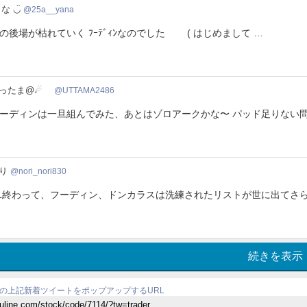
__yana
な ◡̈
25a__yana
の後場が枯れていく ﾌｰﾃﾞｨﾝなのでした ( はじめまして …
AMA2486
ったま@☄
UTTAMA2486
ーディンは一旦組んでみた、あとはゾロアークかな〜 パッド足りない問
_nori830
り
nori_nori830
L終わって、フーディン、ドンカラスは洗練されたリストが世に出てさら
続きを表示
の上記新着ツイートをポップアップするURL