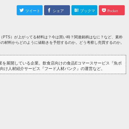
ツイート
シェア
ブックマ
Pocket
ーク
（PTS）が上がってる材料は？今は買い時？関連銘柄はなに？など、素朴
等の材料からどのように値動きを予想するのか。どう考察し売買するのか。
業を展開している企業。飲食店向けの食品Eコマースサービス『魚ポ
事業者向け人材紹介サービス『フード人材バンク』の運営など。