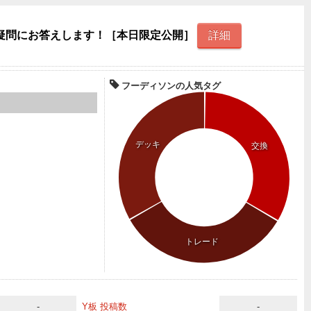
疑問にお答えします！［本日限定公開］
詳細
フーディソンの人気タグ
デッキ
交換
トレード
-
Y板 投稿数
-