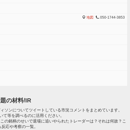
地図
050-1744-3853
MAP
TEL
題の材料/IR
ディソンについてツイートしている市況コメントをまとめています。
ついて等を調べるのに活用ください。
？この銘柄のせいで退場に追いやられたトレーダーは？それは何故？こ
る反応や考察の一覧。