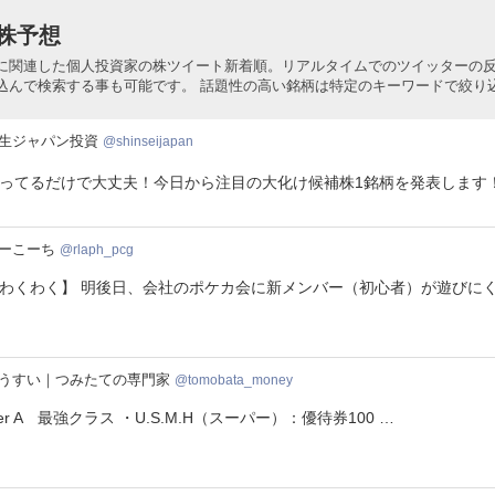
株予想
に関連した個人投資家の株ツイート新着順。リアルタイムでのツイッターの
込んで検索する事も可能です。 話題性の高い銘柄は特定のキーワードで絞り
生ジャパン投資
shinseijapan
ってるだけで大丈夫！今日から注目の大化け候補株1銘柄を発表します
h_pcg
ーこーち
rlaph_pcg
わくわく】 明後日、会社のポケカ会に新メンバー（初心者）が遊びにく
obata_money
うすい｜つみたての専門家
tomobata_money
ier A 最強クラス ・U.S.M.H（スーパー）：優待券100 …