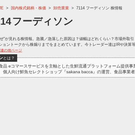
ME
>
国内株式銘柄・株価
>
卸売業業
>
7114 フーディソン 株情報
114
フーディソン
なぜ”が見れる株情報。急騰／急落した原因は？値幅はどれくらい？市場外取引
ショントークから株煽りまでをまとめています。今トレーダー達はIRや決算
関連の他ページ
ン
とは？
食品 eコマースサービスを主軸とした生鮮流通プラットフォーム提供事
、個人向け鮮魚セレクトショップ『sakana bacca』の運営、食品