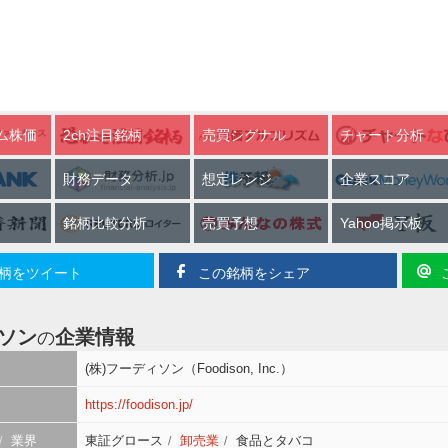
ム株価
2ch注目銘柄
売買シグナル
チャート分析
財務データ
想定レンジ
企業スコア
銘柄比較分析
売買予想
Yahoo掲示板
柄をツイート
この銘柄をシェア
ソン
企業情報
の
(株)フーディソン（Foodison, Inc.）
https://foodison.jp/
業界
東証グロース
卸売業
食品とタバコ