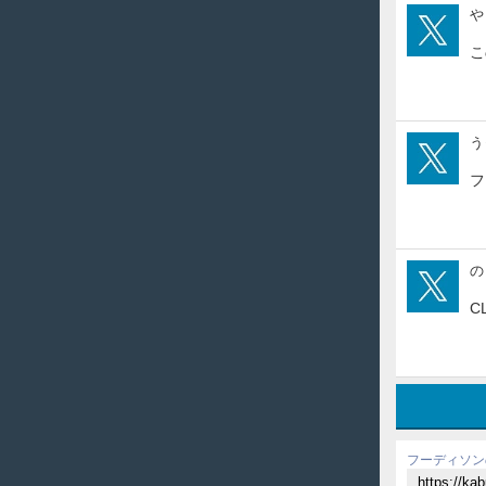
25a
や 
こ
UTT
う
フ
nori
の
C
フーディソン