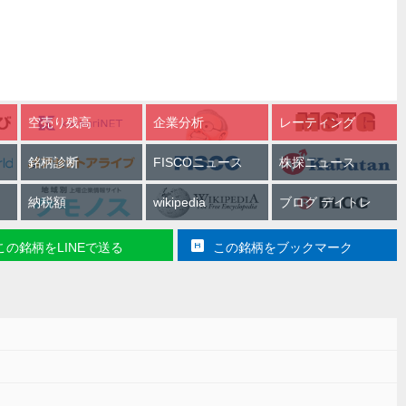
空売り残高
企業分析
レーティング
銘柄診断
FISCOニュース
株探ニュース
納税額
wikipedia
ブログ デイトレ
この銘柄をLINEで送る
この銘柄をブックマーク