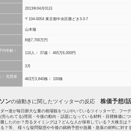
2013年04月01日
〒104-0054 東京都中央区勝どき3-3-7
山本徹
8億7,700万円
平均年齢
110人
37歳
465万6,000円
3月
数
売買単
463万3,840株
100株
ソン
株価予想/話
の値動きに関したツイッターの反応
ーダー達が毎日膨大な量の相場観をつぶやいているツイッターで、フー
(売られてる)理屈・今後の動向・話題になっている材料・目標株価に
急騰したのか？売るタイミングは？どんな人が保有している？大株主は
る？等、 様々な疑問疑惑や今後の銘柄予想や急騰・急落の材料に対す