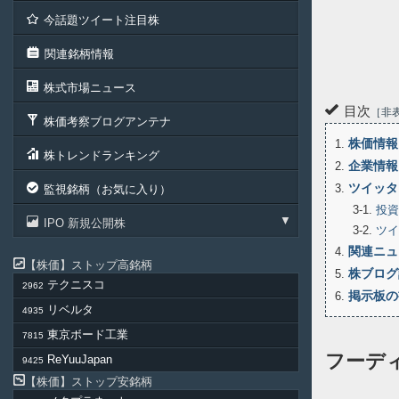
今話題ツイート注目株
関連銘柄情報
株式市場ニュース
目次
非
株価考察ブログアンテナ
株価情報
1
株トレンドランキング
企業情報
2
ツイッタ
3
監視銘柄（お気に入り）
3-1
投資
IPO 新規公開株
3-2
ツイ
関連ニュ
4
株価
ストップ高銘柄
株ブログ
5
テクニスコ
2962
掲示板の
6
リベルタ
4935
東京ボード工業
7815
フーデ
ReYuuJapan
9425
株価
ストップ安銘柄