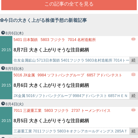
この記事の全てを見る
今日の大きく上がる株価予想の新着記事
8月6日
(木)
5401
日本製鉄
5803
フジクラ
7014
名村造船所
2737
トーメンデバイス
8月7日 大きく上がりそうな注目銘柄
20:15
続
住友金属鉱山 5713日本製鉄 5401フジクラ 5803名村造船所 7014トー
き
メンデバイス 2737
8月5日
(水)
を
5016
JX金属
9984
ソフトバンクグループ
6857
アドバンテスト
記
4475
HENNGE
2737
トーメンデバイス
8月6日 大きく上がりそうな注目銘柄
20:15
事
で
続
JX金属 5016ソフトバンクグループ 9984アドバンテスト 6857ＨＥＮ
き
ＮＧＥ 4475トーメンデバイス 2737
8月4日
(火)
を
7011
三菱重工業
5803
フジクラ
2737
トーメンデバイス
記
8月5日 大きく上がりそうな注目銘柄
20:15
事
で
続
三菱重工業 7011フジクラ 5803キオクシアホールディングス 285AＴ
き