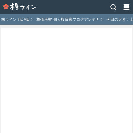
株
ラ
イ
株ライン HOME
>
株価考察 個人投資家ブログアンテナ
>
今日の大きく
ン
［ツ
イ
ッ
タ
ー
で
株
価
予
想
お
す
す
め
銘
柄］