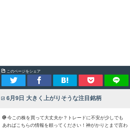
このページをシェア
ツ
シ
ブ
Pocket
6月9日 大きく上がりそうな注目銘柄
イ
ェ
ッ
ー
ア
ク
今この株を買って大丈夫か？トレードに不安が少しでも
あればこちらの情報を頼ってください！神がかりとまで言わ
ト
マ