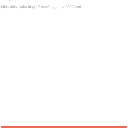
https://tokyokabu.blog.fc2.com/blog-entry-2989.html