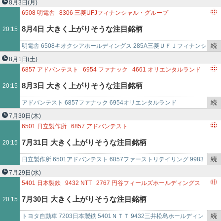
ｅｒｒａ Ｄｒｏｎｅ 278Aトーメンデバイス 2737
8月3日
(月)
を
6508
明電舎
8306
三菱UFJフィナンシャル・グループ
記
2737
トーメンデバイス
8月4日 大きく上がりそうな注目銘柄
20:15
事
で
続
明電舎 6508キオクシアホールディングス 285A三菱ＵＦＪフィナンシ
き
ャル・グループ 8306Ｔｅｒｒａ Ｄｒｏｎｅ 278Aトーメンデバイス
8月1日
(土)
を
2…
6857
アドバンテスト
6954
ファナック
4661
オリエンタルランド
記
2767
円谷フィールズホールディングス
8月3日 大きく上がりそうな注目銘柄
20:15
事
で
続
アドバンテスト 6857ファナック 6954オリエンタルランド
き
4661ENECHANGE 4169円谷フィールズホールディングス 2767
7月30日
(木)
を
6501
日立製作所
6857
アドバンテスト
記
9983
ファーストリテイリング
7月31日 大きく上がりそうな注目銘柄
20:15
事
2767
円谷フィールズホールディングス
で
続
日立製作所 6501アドバンテスト 6857ファーストリテイリング 9983
き
三井松島ホールディングス 1518円谷フィールズホールディングス
7月29日
(水)
を
27…
5401
日本製鉄
9432
NTT
2767
円谷フィールズホールディングス
記
7月30日 大きく上がりそうな注目銘柄
20:15
事
で
続
トヨタ自動車 7203日本製鉄 5401ＮＴＴ 9432三井松島ホールディン