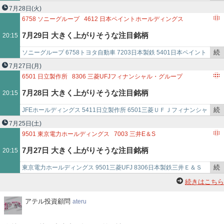
き
グス 1518円谷フィールズホールディングス 2767
7月28日
(火)
を
6758
ソニーグループ
4612
日本ペイントホールディングス
記
1518
三井松島ホールディングス
7月29日 大きく上がりそうな注目銘柄
20:15
事
で
続
ソニーグループ 6758トヨタ自動車 7203日本製鉄 5401日本ペイント
き
ホールディングス 4612三井松島ホールディングス 1518
7月27日
(月)
を
6501
日立製作所
8306
三菱UFJフィナンシャル・グループ
記
5240
MONOAI TECHNOLOGY
7月28日 大きく上がりそうな注目銘柄
20:15
事
で
続
JFEホールディングス 5411日立製作所 6501三菱ＵＦＪフィナンシャ
き
ル・グループ 8306三井松島ホールディングス 1518ｍｏｎｏＡＩ ｔ
7月25日
(土)
を
ｅ…
9501
東京電力ホールディングス
7003
三井E＆S
記
1518
三井松島ホールディングス
7月27日 大きく上がりそうな注目銘柄
20:15
事
で
続
東京電力ホールディングス 9501三菱UFJ 8306日本製鉄三井Ｅ＆Ｓ
き
7003三井松島ホールディングス 1518
続きはこちら
を
記
ア
アテル投資顧問
ateru
テ
事
ル
で