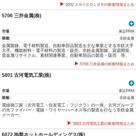
5032 ＡＮＹＣＯＬＯＲの株価/情報まとめ
5706 三井金属(株)
市場
東証PRM
業種:
非鉄金属
金属製錬、電子材料製造、自動車部品製造を主な事業とする非鉄大手
大手。機能材料・電子材料の製造・販売、非鉄金属製錬、資源開発、
貴金属リサイクル、素材関連事業、自動車部品の製造・販売 等。
5706 三井金属の株価/情報まとめ
5801 古河電気工業(株)
市場
東証PRM
業種:
非鉄金属
電線御三家（古河電工・住友電工・フジクラ）の一角。古河グループ
の光ファイバー・電線・ワイヤーハーネス等の製造を行なう非鉄金属
メーカー。
5801 古河電気工業の株価/情報まとめ
6072 地盤ネットホールディングス(株)