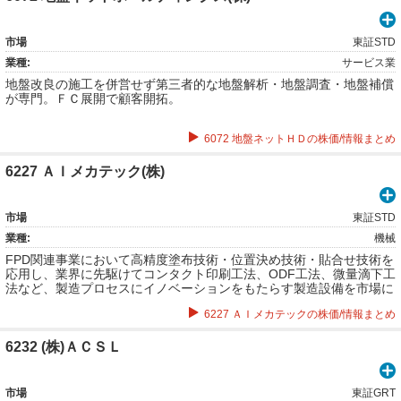
市場
東証STD
業種:
サービス業
地盤改良の施工を併営せず第三者的な地盤解析・地盤調査・地盤補償
が専門。ＦＣ展開で顧客開拓。
6072 地盤ネットＨＤの株価/情報まとめ
6227 ＡＩメカテック(株)
市場
東証STD
業種:
機械
FPD関連事業において高精度塗布技術・位置決め技術・貼合せ技術を
応用し、業界に先駆けてコンタクト印刷工法、ODF工法、微量滴下工
法など、製造プロセスにイノベーションをもたらす製造設備を市場に
供給してる企業。電子部品製造装置、周辺機器の設計・製造・販売及
6227 ＡＩメカテックの株価/情報まとめ
びアフターサービスなど。
6232 (株)ＡＣＳＬ
市場
東証GRT