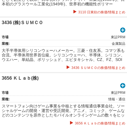
本初のグラスウール工業化(1949年)、世界初の機能性ポリマー
「PAA®」の工業化(1983年)等、新たな技術を切り拓く。各種繊維、
3110 日東紡の株価/情報まとめ
繊維工業品の製造・加工および販売。グラスファイバー製品の製造・
加工および販売。各種化学工業製品、医薬品の製造、加工および販
売。清涼飲料水の製造および販売。各種工事の設計・監理および請
3436 (株)ＳＵＭＣＯ
負。各種機器、装置の設計・製造および販売ほか。
市場
東証PRM
業種:
金属製品
大手半導体用シリコンウェーハメーカー。三菱・住友系。コマツ系も
合流。半導体用世界首位級。シリコンウェーハ、半導体、シリコン、
ウエハー、単結晶、ポリッシュド、エピタキシャル、CZ、FZ、SOI
などの関連銘柄。
3436 ＳＵＭＣＯの株価/情報まとめ
3656 ＫＬａｂ(株)
市場
東証PRM
業種:
情報・通信
スマートフォン向けゲーム事業を中核とする情報通信事業会社。ソー
シャルゲームの開発・運営や受託開発。アニメ、コミック、ゲームな
どのコンテンツを原作としたモバイルオンラインゲームの数々をヒッ
トに導く。海外向けにモバイルオンラインゲーム配信も。
3656 ＫＬａｂの株価/情報まとめ