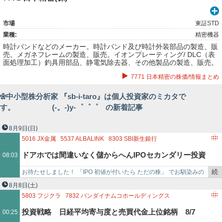
市場
東証STD
業種:
精密機器
時計バンドなどのメーカー。時計バンド及び時計外装部品の製造、販
売。メガネフレームの製造、販売。イオンプレーティング/ DLC（表
面処理加工）釣具用部品、静電気除去器、その他製品の製造、販売。
7771 日本精密の株価/情報まとめ
中小型株分析家 『sb-i-taro』は個人投資家のミカタで
す。 (-。-)y-゜゜゜ の新着記事
8月9日
(日)
5016
JX金属
5537
ALBALINK
8303
SBI新生銀行
ドアホでは間違いなく儲からへんIPOセカンダリー投資
08:03
続
お待たせしました！ 「IPO 初値が付いたら ただの株」 でお馴染みの
（2026/8/9）
き
「ドアホでは間違いなく儲からへんIPOセカンダリー投資」 です！ え
8月8日
(土)
を
っ…
5803
フジクラ
7832
バンダイナムコホールディングス
記
9983
ファーストリテイリング
6098
リクルートホールディングス
投資戦略 日経平均寄与度と売買代金上位銘柄 8/7
00:25
事
9433
KDDI
9766
コナミグループ
4578
大塚ホールディングス