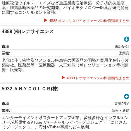
腫瘍殺傷ウイルス・エイズなど重症感染症治療薬・分子標的抗腫瘍
薬・腫瘍診断医薬品の研究開発。バイオテクノロジー医薬品研究開発
に関するコンサルタント業務。
4588 オンコリスバイオファーマの株価/情報まとめ
4889 (株)レナサイエンス
市場
東証GRT
業種:
医薬品
老化に伴う疾病及びメンタル疾患等の医薬品の開発と実用化を行う製
薬会社。医薬品等・医療機器・人工知能（AI）ソリューション等の開
発・販売等。
4889 レナサイエンスの株価/情報まとめ
5032 ＡＮＹＣＯＬＯＲ(株)
市場
東証PRM
業種:
情報・通信
エンターテイメント系スタートアップ企業。多種多様なインフルエン
サーが所属するVTuber/バーチャルライバープロジェクト「にじさん
じプロジェクト」、海外VTuber事業などを展開。