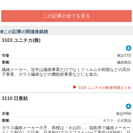
この記事の全てを見る
この記事の関連株銘柄
3103 ユニチカ(株)
市場
東証STD
業種:
繊維製品
繊維メーカー。近年は繊維事業だけでなくフィルムや樹脂などの高分
子事業、ガラス繊維などの機能材事業などにも進出。
3103 ユニチカの株価/情報まとめ
3110 日東紡
市場
東証PRM
業種:
ガラス・土石製品
ガラス繊維メーカー大手。商標は「火山印」。福島県で繊維メーカー
として創立して以来、日本初のグラスファイバー工業化(1938年)、日