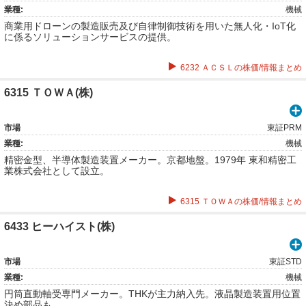
業種:
機械
商業用ドローンの製造販売及び自律制御技術を用いた無人化・IoT化
に係るソリューションサービスの提供。
6232 ＡＣＳＬの株価/情報まとめ
6315 ＴＯＷＡ(株)
市場
東証PRM
業種:
機械
精密金型、半導体製造装置メーカー。京都地盤。1979年 東和精密工
業株式会社として設立。
6315 ＴＯＷＡの株価/情報まとめ
6433 ヒーハイスト(株)
市場
東証STD
業種:
機械
円筒直動軸受専門メーカー。THKが主力納入先。液晶製造装置用位置
決め部品も。