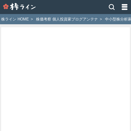
株
ラ
イ
株ライン HOME
>
株価考察 個人投資家ブログアンテナ
>
中小型株分析家
ン
［ツ
イ
ッ
タ
ー
で
株
価
予
想
お
す
す
め
銘
柄］