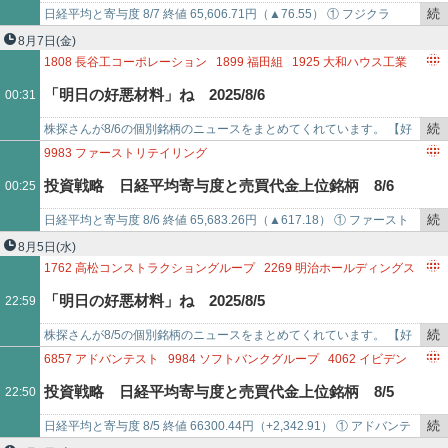
で
6954
ファナック
4543
テルモ
6758
ソニーグループ
続
日経平均と寄与度 8/7 終値 65,606.71円（▲76.55） ① フジクラ
6857
アドバンテスト
9984
ソフトバンクグループ
き
（5803） +118.47② バンダイナムコ（7832） +…
8月7日
(金)
8035
東京エレクトロン
6920
レーザーテック
を
1808
長谷工コーポレーション
1899
福田組
1925
大和ハウス工業
4901
富士フイルムホールディングス
2413
エムスリー
記
2681
ゲオホールディングス
3422
J－MAX
3435
サンコーテクノ
「明日の好悪材料」ね 2025/8/6
00:31
6146
ディスコ
事
3676
デジタルハーツホールディングス
3877
中越パルプ工業
で
3901
マークラインズ
4004
レゾナック・ホールディングス
続
株探さんが8/6の個別銘柄のニュースをまとめてくれています。 【好
4246
ダイキョーニシカワ
4293
セプテーニ・ホールディングス
き
材料】 長谷工コーポレーション ＜1808＞ [東証Ｐ] 4-6月期(1Q)経…
9983
ファーストリテイリング
5016
JX金属
5021
コスモエネルギーホールディングス
を
7832
バンダイナムコホールディングス
6645
オムロン
投資戦略 日経平均寄与度と売買代金上位銘柄 8/6
00:25
5185
フコク
5208
有沢製
記
2801
キッコーマン
4452
花王
8015
豊田通商
事
4503
アステラス製薬
9433
KDDI
4385
メルカリ
続
日経平均と寄与度 8/6 終値 65,683.26円（▲617.18） ① ファースト
で
6098
リクルートホールディングス
8035
東京エレクトロン
き
リテイリング（9983） +162.51② バンダイナムコ…
8月5日
(水)
9984
ソフトバンクグループ
6857
アドバンテスト
5803
フジクラ
を
1762
高松コンストラクショングループ
2269
明治ホールディングス
4062
イビデン
6762
TDK
6920
レーザーテック
6976
太陽誘電
記
2801
キッコーマン
2980
SREホールディングス
3110
日東紡
「明日の好悪材料」ね 2025/8/5
22:59
6981
村田製作所
5801
古河電気工業
6758
ソニ
事
3433
トーカロ
3668
コロプラ
3690
イルグルム
4052
フィーチャ
で
4452
花王
4471
三洋化成工業
4483
JMDC
4503
アステラス製薬
続
株探さんが8/5の個別銘柄のニュースをまとめてくれています。 【好
4911
資生堂
5301
東海カーボン
き
材料】 高松コンストラクショングループ ＜1762＞ [東証Ｐ] 4-6月期
6857
アドバンテスト
9984
ソフトバンクグループ
4062
イビデン
5384
フジミインコーポレーテッド
5480
日本冶金工業
を
(…
8035
東京エレクトロン
5803
フジクラ
6981
村田製作所
投資戦略 日経平均寄与度と売買代金上位銘柄 8/5
22:50
5851
リョービ
5885
ジーデップ・アドバンス
9434
ソフトバンク
記
6762
TDK
6954
ファナック
8015
豊田通商
事
9983
ファーストリテイリング
6367
ダイキン工業
6841
横河電機
続
日経平均と寄与度 8/5 終値 66300.44円（+2,342.91） ① アドバンテ
で
8058
三菱商事
4543
テルモ
8031
三井物産
き