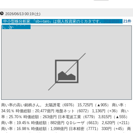
ー
2026/06/13 00:19
(土)
ク
中小型株分析家 『sb-i-taro』は個人投資家のミカタです。
関連銘柄
21件
(-。-)y-゜゜゜
商い率の高い銘柄さん。 太陽誘電（6976） 15,725円（▲905） 商い率：
34.91％ 時価総額：20,477億円 地盤ネット（6072） 1,136円（+36） 商い
率：25.70％ 時価総額：263億円 日本電波工業（6779） 3,815円（▲555）
商い率：19.45％ 時価総額：882億円 ＱＤレーザ（6613） 2,620円（+211）
商い率：16.98％ 時価総額：1,098億円 日本精密（7771） 330円（+45） 商