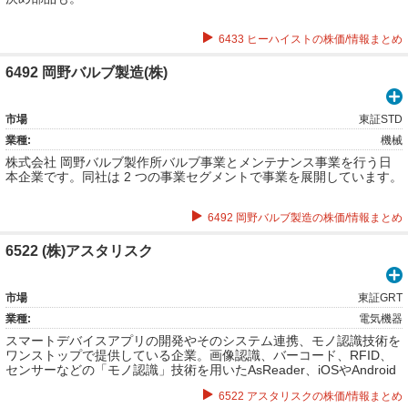
6433 ヒーハイストの株価/情報まとめ
6492 岡野バルブ製造(株)
市場
東証STD
業種:
機械
株式会社 岡野バルブ製作所バルブ事業とメンテナンス事業を行う日
本企業です。同社は 2 つの事業セグメントで事業を展開しています。
6492 岡野バルブ製造の株価/情報まとめ
6522 (株)アスタリスク
市場
東証GRT
業種:
電気機器
スマートデバイスアプリの開発やそのシステム連携、モノ認識技術を
ワンストップで提供している企業。画像認識、バーコード、RFID、
センサーなどの「モノ認識」技術を用いたAsReader、iOSやAndroid
を中心としたモバイル端末と連携するAsReaderなどの企画、開発、
6522 アスタリスクの株価/情報まとめ
販売。画像認識、バーコード、RFID、センサーなどの「モノ認識」