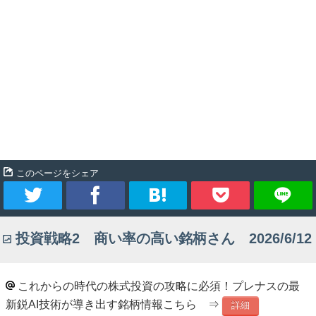
このページをシェア
ツ
シ
ブ
Pocket
投資戦略2 商い率の高い銘柄さん 2026/6/12
イ
ェ
ッ
ー
ア
ク
これからの時代の株式投資の攻略に必須！プレナスの最
新鋭AI技術が導き出す銘柄情報こちら ⇒
ト
マ
詳細