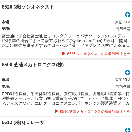
技術を用いた受託開発事業。iOSを中心としたモバイルアプリの受託
開発事業。「モノ認識」技術を用いた業務コンサルタント。モバイル
6526 (株)ソシオネクスト
端末を用いた業務コンサルタントなど。
市場
東証PRM
業種:
電気機器
富士通の子会社富士通セミコンダクターとパナソニックのシステム
LSI事業の統合によって設立されSoC(System-on-Chip)の設計・開発
および販売を事業とするグローバル企業。ファブレス形態によるSoC
及びそれを核とするソリューション・サービスの設計、開発及び販
6526 ソシオネクストの株価/情報まとめ
売。
6590 芝浦メカトロニクス(株)
市場
東証PRM
業種:
電気機器
FPD製造装置、半導体製造装置、真空応用装置、各種応用装置等の精
密機械メーカー。設立当初は重電を手がけていたが、半導体・FPD・
光ディスクなど、エレクトロニクスコンポーネンツの製造装置メーカ
ーとなる。
6590 芝浦メカトロニクスの株価/情報まとめ
6613 (株)ＱＤレーザ