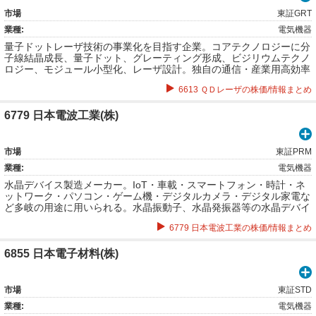
市場
東証GRT
業種:
電気機器
量子ドットレーザ技術の事業化を目指す企業。コアテクノロジーに分
子線結晶成長、量子ドット、グレーティング形成、ビジリウムテクノ
ロジー、モジュール小型化、レーザ設計。独自の通信・産業用高効率
半導体レーザおよび視覚情報デバイスの開発・製造など。
6613 ＱＤレーザの株価/情報まとめ
6779 日本電波工業(株)
市場
東証PRM
業種:
電気機器
水晶デバイス製造メーカー。IoT・車載・スマートフォン・時計・ネ
ットワーク・パソコン・ゲーム機・デジタルカメラ・デジタル家電な
ど多岐の用途に用いられる。水晶振動子、水晶発振器等の水晶デバイ
ス、応用機器、人工水晶及び水晶片（ブランク）等の水晶関連製品の
6779 日本電波工業の株価/情報まとめ
一貫製造・販売。
6855 日本電子材料(株)
市場
東証STD
業種:
電気機器