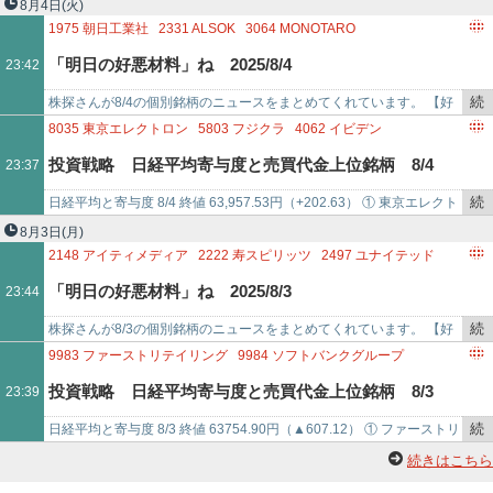
スト（6857） +656.50② ソフトバンクG（99…
8月4日
(火)
4578
大塚ホールディングス
9433
KDDI
を
1975
朝日工業社
2331
ALSOK
3064
MONOTARO
7832
バンダイナムコホールディングス
9107
川崎汽船
記
3469
デュアルタップ
3964
オークネット
4062
イビデン
「明日の好悪材料」ね 2025/8/4
23:42
6976
太陽誘電
6920
レーザーテック
8306
三菱U
事
4444
インフォネット
4475
HENNGE
で
4676
フジ・メディア・ホールディングス
4732
ユー・エス・エス
続
株探さんが8/4の個別銘柄のニュースをまとめてくれています。 【好
4980
デクセリアルズ
5393
ニチアス
5401
日本製鉄
き
材料】 タスキホールディングス ＜166A＞ [東証Ｐ] 10-6月期(3Q累
8035
東京エレクトロン
5803
フジクラ
4062
イビデン
5697
サンユウ
5801
古河電気工業
5857
AREホールディングス
を
計…
6971
京セラ
6920
レーザーテック
4063
信越化学工業
投資戦略 日経平均寄与度と売買代金上位銘柄 8/4
23:37
6047
GUNOSY
6141
DMG森精機
6395
タダノ
6472
NTN
記
7735
SCREENホールディングス
7272
ヤマハ発動機
6622
ダイヘン
事
4578
大塚ホールディングス
9984
ソフトバンクグループ
続
日経平均と寄与度 8/4 終値 63,957.53円（+202.63） ① 東京エレクト
で
6857
アドバンテスト
9983
ファーストリテイリング
6762
TDK
き
ロン（8035） +171.97② キオクシア（285A…
8月3日
(月)
9766
コナミグループ
4507
塩野義製薬
9433
KDDI
9735
セコム
を
2148
アイティメディア
2222
寿スピリッツ
2497
ユナイテッド
2282
日本ハム
8766
東京海上ホールディングス
7011
三菱重
記
2612
かどや製油
2664
カワチ薬品
2907
あじかん
3276
JPMC
「明日の好悪材料」ね 2025/8/3
23:44
事
3744
サイオス
3914
JIG－SAW
4151
協和キリン
4272
日本化薬
で
4507
塩野義製薬
4523
エーザイ
4689
LINEヤフー
4746
東計電算
続
株探さんが8/3の個別銘柄のニュースをまとめてくれています。 【好
4768
大塚商会
4958
長谷川香料
5367
ニッカトー
き
材料】 アイティメディア ＜2148＞ [東証Ｐ] 4-6月期(1Q)最終は4…
9983
ファーストリテイリング
9984
ソフトバンクグループ
5631
日本製鋼所
6018
阪神内燃機工業
6134
FUJI
6368
オルガノ
を
6762
TDK
6920
レーザーテック
5803
フジクラ
投資戦略 日経平均寄与度と売買代金上位銘柄 8/3
23:39
6493
NITTAN
7134
アップガレージグル
記
6723
ルネサスエレクトロニクス
6146
ディスコ
事
4578
大塚ホールディングス
7741
HOYA
6857
アドバンテスト
続
日経平均と寄与度 8/3 終値 63754.90円（▲607.12） ① ファーストリ
で
6954
ファナック
4062
イビデン
8035
東京エレクトロン
き
テイリング（9983） +113.44② ソフトバンクG（…
続きはこちら
6971
京セラ
6758
ソニーグループ
4519
中外製薬
を