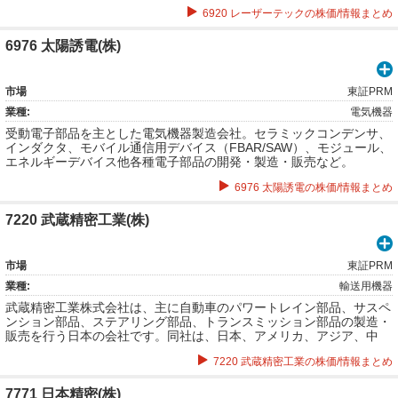
造・販売・サービス。
6920 レーザーテックの株価/情報まとめ
6976 太陽誘電(株)
市場
東証PRM
業種:
電気機器
受動電子部品を主とした電気機器製造会社。セラミックコンデンサ、
インダクタ、モバイル通信用デバイス（FBAR/SAW）、モジュール、
エネルギーデバイス他各種電子部品の開発・製造・販売など。
6976 太陽誘電の株価/情報まとめ
7220 武蔵精密工業(株)
市場
東証PRM
業種:
輸送用機器
武蔵精密工業株式会社は、主に自動車のパワートレイン部品、サスペ
ンション部品、ステアリング部品、トランスミッション部品の製造・
販売を行う日本の会社です。同社は、日本、アメリカ、アジア、中
国、ヨーロッパの 5 つの地理的セグメントを通じて事業を運営してい
7220 武蔵精密工業の株価/情報まとめ
ます。
7771 日本精密(株)