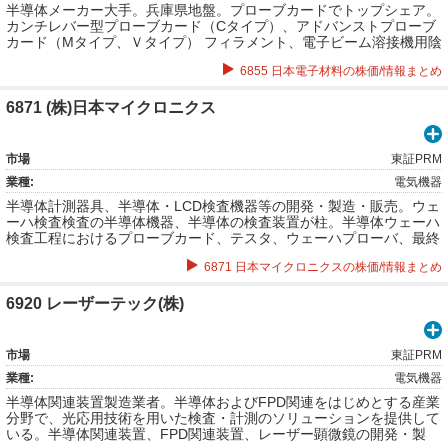
半導体メーカー大手。兵庫県地盤。プローブカードでトップシェア。
カンチレバー型プローブカード（Cタイプ）、アドバンストプローブ
カード（Mタイプ、Ｖタイプ） フィラメント、電子ビーム溶接機用陰
極、各種ヒーター等。
6855 日本電子材料の株価/情報まとめ
6871 (株)日本マイクロニクス
市場
東証PRM
業種:
電気機器
半導体計測器具、半導体・LCD検査機器等の開発・製造・販売。ウェ
ーハ検査検査の半導体機器、半導体の検査装置が柱。半導体ウェーハ
検査工程におけるプローブカード、テスタ、ウェーハプローバ、最終
試験におけるテストソケットまで、半導体設計・製造の品質と生産性
6871 日本マイクロニクスの株価/情報まとめ
向上に貢献するソリューションを幅広く提供。
6920 レーザーテック(株)
市場
東証PRM
業種:
電気機器
半導体関連装置製造業者。半導体およびFPD関連をはじめとする産業
分野で、光応用技術を用いた検査・計測のソリューションを提供して
いる。半導体関連装置、FPD関連装置、レーザー顕微鏡の開発・製