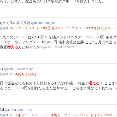
ろう。と考え、配当も良い日本取引所グループを購入しました。
inoku_fire
ちのく民の株式投資
michinoku_fire
ケーズＨＤ
芝浦メカトロニクス
太平洋セメント
連銘柄
8282
6590
5233
/6 久々のデイトレは-15.6万！ 芝浦メカトロニクス +329,050円 キオクシ
ーズホールディングス +62,400円 場中決算は全勝 ここ2ヵ月は本
資産
増える
んとちゃうか
https://t.co/XdWLER5G8X
ka0204046032
の
ytaka0204046032
あおぞら銀行
連銘柄
8304
日は仕込んでるあおぞら銀行を少しだけ利確。 お金が
増える
！ ここま
るけど。 3000円を割れたらまた追加する。 このまま伸びてくれたら35
D45519380
Dai
DDDD45519380
キッコーマン
東海カーボン
バンダイナムコＨＤ
連銘柄
2801
5301
7832