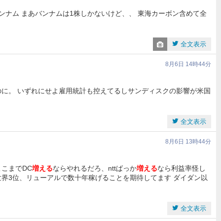
ンナム まあバンナムは1株しかないけど、、 東海カーボン含めて全
全文表示
8月6日 14時44分
のに。 いずれにせよ雇用統計も控えてるしサンディスクの影響が米国
全文表示
8月6日 13時44分
こまでDC
増える
ならやれるだろ、nttばっか
増える
なら利益率怪し
世界3位、リューアルで数十年稼げることを期待してます ダイダン以
全文表示