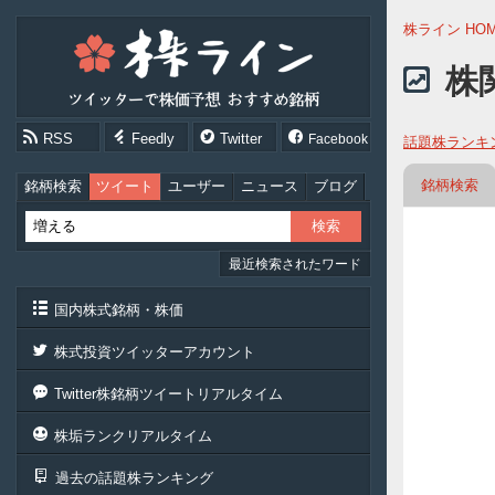
株
株ライン HO
ラ
イ
株
ン
［ツ
イ
RSS
Feedly
Twitter
Facebook
話題株ランキ
ッ
タ
ー
銘柄検索
銘柄検索
ツイート
ユーザー
ニュース
ブログ
で
株
価
最近検索されたワード
予
想
お
国内株式銘柄・株価
す
す
株式投資ツイッターアカウント
め
銘
Twitter株銘柄ツイートリアルタイム
柄］
株垢ランクリアルタイム
過去の話題株ランキング