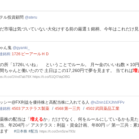
テル投資顧問
ateru
だ市場は気づいていない大化けする前の厳選１銘柄、今年はこれだけ見
nki_
ゃん鬼
gyanki_
ビーアールＨＤ
連銘柄
1726
の所「1726いいね」 ということでルール。 月〜金のいいね数 × 10円 ＝ 
間ちゃんと働いたので 土日はこの17,260円で夢を見ます。 当てれば
増
tps://t.co/1Vvd7ab79X
https://t.co/51QI7dqOBG
in1EXJhhlFPv
ッシー@FX利益を優待株と高配当株に入れてる人
vZnin1EXJhhlFPv
アステラス製薬
第一三共
武田薬品工業
連銘柄
4503
4568
4502
薬株の配当は「
増える
か」だけでなく、何をルールにしているかも見たい
当、年204円 ✅ アステラス：利益・資金計画、年80円 ✅ 第一三共：累
します
#日本株
#配当
https://t.co/2vnSzw793z