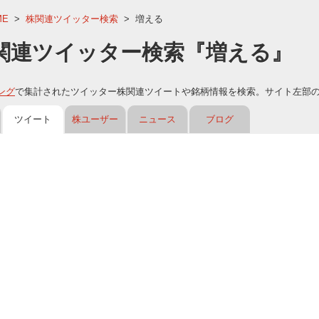
ME
>
株関連ツイッター検索
>
増える
関連ツイッター検索『増える』
ング
で集計されたツイッター株関連ツイートや銘柄情報を検索。サイト左部
ツイート
株ユーザー
ニュース
ブログ