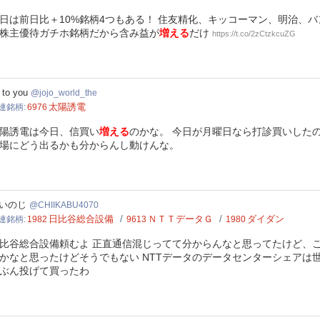
日は前日比＋10%銘柄4つもある！ 住友精化、キッコーマン、明治、バ
株主優待ガチホ銘柄だから含み益が
増える
だけ
https://t.co/2zCtzkcuZG
_world_the
 to you
jojo_world_the
太陽誘電
連銘柄
6976
陽誘電は今日、信買い
増える
のかな。 今日が月曜日なら打診買いした
場にどう出るかも分からんし動けんな。
IKABU4070
いのじ
CHIIKABU4070
日比谷総合設備
ＮＴＴデータＧ
ダイダン
連銘柄
1982
9613
1980
比谷総合設備頼むよ 正直通信混じってて分からんなと思ってたけど、こ
かなと思ったけどそうでもない NTTデータのデータセンターシェアは
ぶん投げて買ったわ