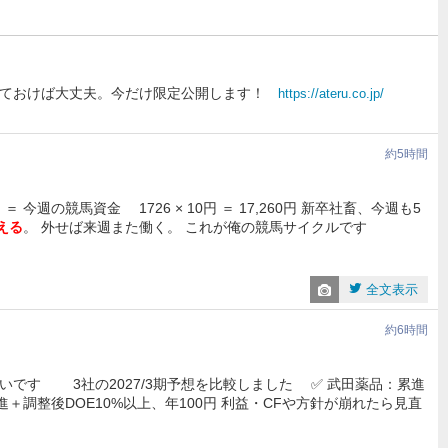
ておけば大丈夫。今だけ限定公開します！
https://ateru.co.jp/
約5時間
今週の競馬資金 1726 × 10円 ＝ 17,260円 新卒社畜、今週も5
える
。 外せば来週また働く。 これが俺の競馬サイクルです
全文表示
約6時間
です 3社の2027/3期予想を比較しました ✅ 武田薬品：累進
進＋調整後DOE10%以上、年100円 利益・CFや方針が崩れたら見直