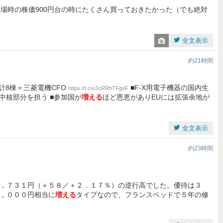
上場時の株価900円台の時にたくさん買っておきたかった（でも絶対
全文表示
約21時間
で計8棟＝三菱電機CFO
■F-X用電子機器の国内生
https://t.co/JcRRhTFgoF
中核部分を担う ■参加国が
増える
ほど恩恵がありEUには拡張余地が
全文表示
約23時間
，７３１円（＋５８／＋２．１７％）の逆行高でした。優待は３
，０００円相当に
増える
タイプなので、フランスベッドで５年の修