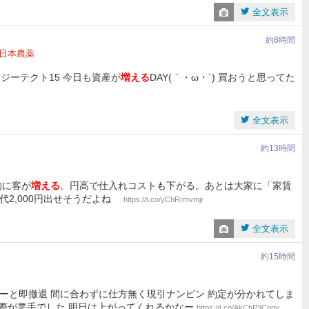
全文表示
約8時間
日本農薬
2、ジーテクト15 今日も資産が
増える
DAY(｀・ω・´) 買おうと思ってた
全文表示
約13時間
的に客が
増える
。円高で仕入れコストも下がる。あとは大家に「家賃
​​​​​​​​​​​バイト代2,000円出せそうだよね
https://t.co/yChRrmvmjr
全文表示
約15時間
うかなーと即撤退 間に合わずに仕方無く現引ナンピン 約定が分かれてしま
間際が悪手でした 明日は上がってくれるかなー
https://t.co/AkChP3Cqov