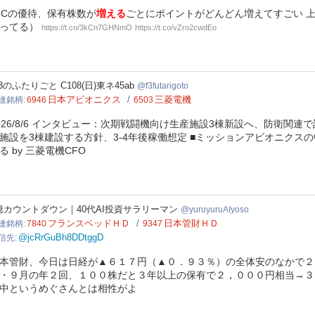
ICの優待、保有株数が
増える
ごとにポイントがどんどん増えてすごい 
ってる）
https://t.co/3kCn7GHNmO
https://t.co/vZro2cwdEo
tarigoto
-3のふたりごと C108(日)東ネ45ab
f3futarigoto
日本アビオニクス
三菱電機
連銘柄
6946
6503
026/8/6 インタビュー：次期戦闘機向け生産施設3棟新設へ、防衛関連
施設を3棟建設する方針、3-4年後稼働想定 ■ミッションアビオニクスの
る by 三菱電機CFO
uyuruAIyoso
億カウントダウン｜40代AI投資サラリーマン
yuruyuruAIyoso
フランスベッドＨＤ
日本管財ＨＤ
連銘柄
7840
9347
@jcRrGuBh8DDtggD
信先
本管財、今日は日経が▲６１７円（▲０．９３％）の全体安のなかで２
・９月の年２回、１００株だと３年以上の保有で２，０００円相当→３
中というめぐさんとは相性がよ