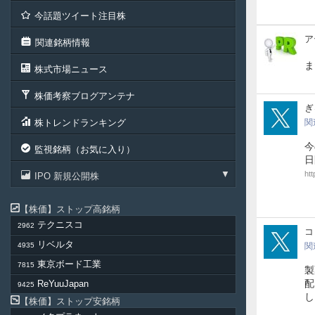
今話題ツイート注目株
ア
ア
関連銘柄情報
テ
ル
ま
株式市場ニュース
投
資
株価考察ブログアンテナ
顧
gya
ぎ
問
株トレンドランキング
関
今
監視銘柄（お気に入り）
日
ht
IPO 新規公開株
株価
ストップ高銘柄
テクニスコ
2962
vZn
コ
リベルタ
4935
関
東京ボード工業
7815
製
配
ReYuuJapan
9425
株価
ストップ安銘柄