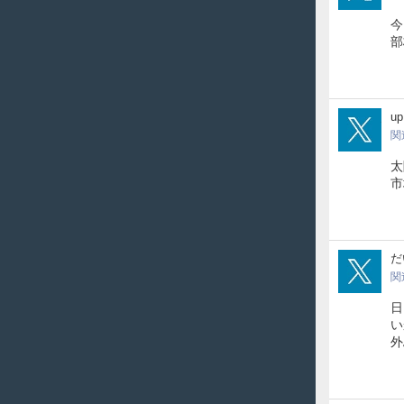
今
部
jojo
up
関
太
市
CHI
だ
関
日
い
外