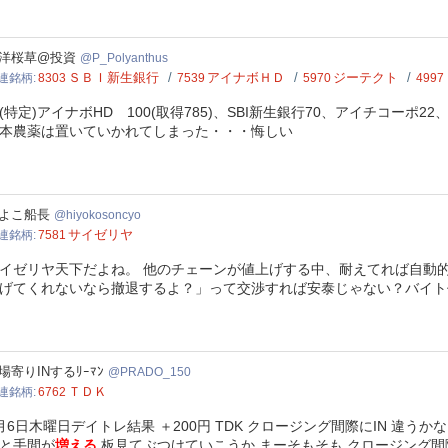
olyanthus
洋桜草@投資
P_Polyanthus
ＳＢＩ新生銀行
アイナボＨＤ
ジーテクト
連銘柄
8303
7539
5970
4997
N(特定)アイナボHD 100(取得785)、SBI新生銀行70、アイチコーポ2
日本農薬は置いていかれてしまった・・・悔しい
okosoncyo
よこ船長
hiyokosoncyo
サイゼリヤ
連銘柄
7581
イゼリヤ天下だよね。 他のチェーンが値上げする中、耐えてれば自動
てくれないなら撤退するよ？」って交渉すれば安泰じゃない？​​​​​​​​​​​​​​​​​​​​​​​​​​​​​​​​​​​​​​​
DO_150
場寄りINするﾘｰﾏﾝ
PRADO_150
ＴＤＫ
連銘柄
6762
月6日木曜日デイトレ結果 ＋200円 TDK クロージング間際にIN 違
と手間が
増える
板見てぶつけていこうか まーそもそも クロージング