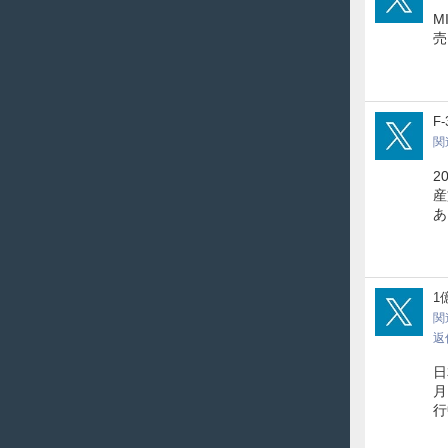
M
売
f3fu
F
関
2
産
あ
yur
1
関
返
日
月
行