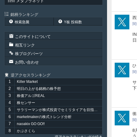
メタプラネット
3350
銘柄ランキング
P_P
西
検索急騰
Y板 投稿数
関
I
このサイトについて
相互リンク
株ブログパーツ
お問い合わせ
hiy
ひ
関
逆アクセスランキング
1
Killer Market
サ
下げ
2
明日の上がる銘柄の株予想
3
株価アルゴREAL
4
株センサー
5
サラリーマンが株式投資でセミリタイアを目指してみました。
PRA
後
6
marketmakerの株式トレンド分析
関
7
naoakix GO GO!!
8
8
かぶさくら
う