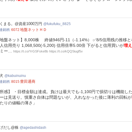
ufuku_8825
くまる。@資産1000万円
fukufuku_8825
地盤ネットＨＤ
連銘柄
6072
地盤ネット】8,000株 終値946円-11（-1.14%） ✅8/5信用残の推移と考察 
人信用売り 1,068,500(-5,200) 信用倍率5.00倍 下がると信用買いが
増え
ミー…
https://t.co/YrGSFske8b
https://t.co/kQQSiugf5v
inuinu
犬
kabuinuinu
豊田通商
連銘柄
8015
所感】 ・目標金額は達成。負けは最大でも-1,100円で損切りは機能
ーは見送り。慎重さ自体は問題ないが、入れなかった後に薄利の回転が
たりの値幅の薄さ」
dashidash
げだし@株
agedashidash