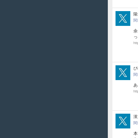
EGF
陽
関
余
っ
ht
yta
ぴ
関
あ
htt
TDM
漢
関
本