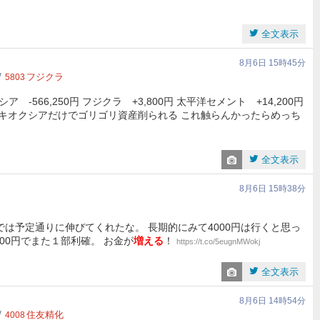
全文表示
8月6日 15時45分
フジクラ
5803
ア -566,250円 フジクラ +3,800円 太平洋セメント +14,200円
当にキオクシアだけでゴリゴリ資産削られる これ触らんかったらめっち
全文表示
8月6日 15時38分
では予定通りに伸びてくれたな。 長期的にみて4000円は行くと思っ
00円でまた１部利確。 お金が
増える
！
https://t.co/5eugnMWokj
全文表示
8月6日 14時54分
住友精化
4008