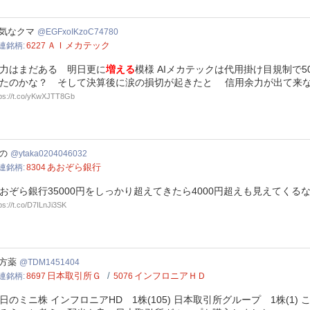
xoIKzoC74780
気なクマ
EGFxoIKzoC74780
ＡＩメカテック
連銘柄
6227
力はまだある 明日更に
増える
模様 AIメカテックは代用掛け目規制で
たのかな？ そして決算後に涙の損切が起きたと 信用余力が出て来
tps://t.co/yKwXJTT8Gb
ka0204046032
の
ytaka0204046032
あおぞら銀行
連銘柄
8304
おぞら銀行35000円をしっかり超えてきたら4000円超えも見えてくる
ps://t.co/D7ILnJi3SK
1451404
方薬
TDM1451404
日本取引所Ｇ
インフロニアＨＤ
連銘柄
8697
5076
日のミニ株 インフロニアHD 1株(105) 日本取引所グループ 1株(