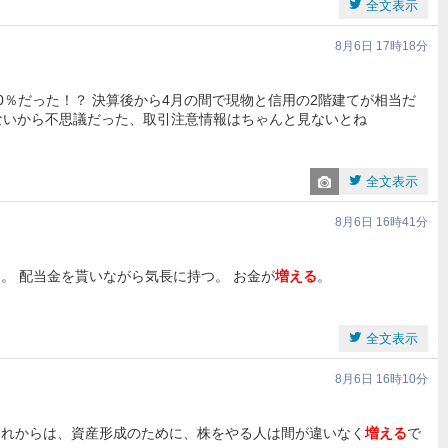
全文表示
8月6日 17時18分
50％だった！？ 決算後から4月の間で現物と信用の2階建てが相当だ
ないから不思議だった、取引注意情報はちゃんと見ないとね
全文表示
8月6日 16時41分
な。 配当金を貰いながら気長に持つ。 お金が
増える
。
全文表示
8月6日 16時10分
1) これからは、資産形成のために、株をやる人は間が違いなく
増える
で