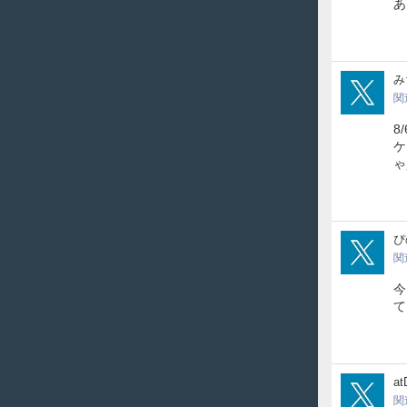
あ
mich
み
関
8
ケ
ゃ
yta
ぴ
関
今
て
DDD
at
関