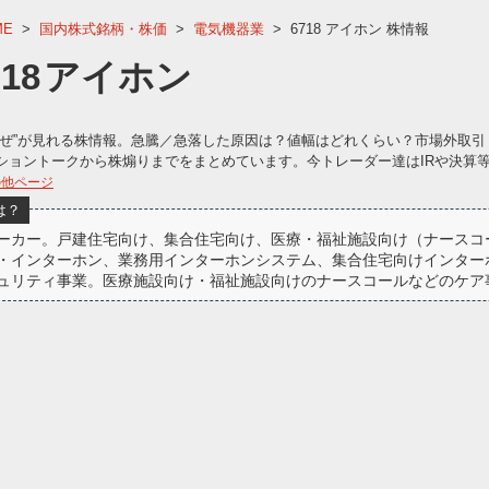
ME
>
国内株式銘柄・株価
>
電気機器業
>
6718 アイホン 株情報
718
アイホン
なぜ”が見れる株情報。急騰／急落した原因は？値幅はどれくらい？市場外取引
ショントークから株煽りまでをまとめています。今トレーダー達はIRや決算
の他ページ
は？
ーカー。戸建住宅向け、集合住宅向け、医療・福祉施設向け（ナースコ
・インターホン、業務用インターホンシステム、集合住宅向けインター
ュリティ事業。医療施設向け・福祉施設向けのナースコールなどのケア