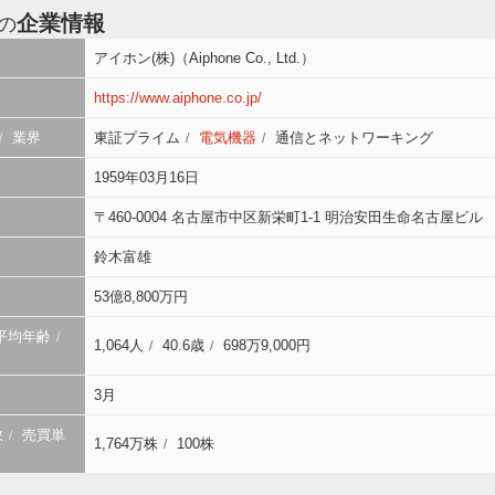
企業情報
の
アイホン(株)（Aiphone Co., Ltd.）
https://www.aiphone.co.jp/
業界
東証プライム
電気機器
通信とネットワーキング
1959年03月16日
〒460-0004 名古屋市中区新栄町1-1 明治安田生命名古屋ビル
鈴木富雄
53億8,800万円
平均年齢
1,064人
40.6歳
698万9,000円
3月
数
売買単
1,764万株
100株