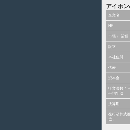
アイホン
企業名
HP
市場
業種
設立
本社住所
代表
資本金
従業員数
平均年収
決算期
発行済株式
位