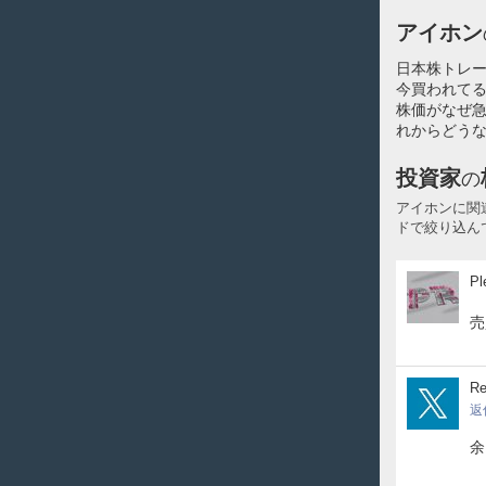
アイホン
日本株トレ
今買われてる
株価がなぜ
れからどうな
投資家
の
アイホンに関
ドで絞り込ん
Ple
Pl
売
Rev
R
返
余