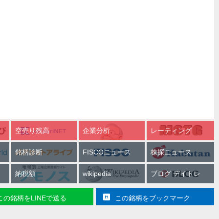
空売り残高
企業分析
レーティング
銘柄診断
FISCOニュース
株探ニュース
納税額
wikipedia
ブログ デイトレ
この銘柄をLINEで送る
この銘柄をブックマーク