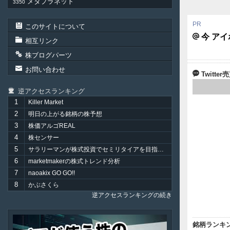
メタプラネット
3350
このサイトについて
今 ア
相互リンク
株ブログパーツ
お問い合わせ
Twitt
逆アクセスランキング
1
Killer Market
2
明日の上がる銘柄の株予想
3
株価アルゴREAL
4
株センサー
5
サラリーマンが株式投資でセミリタイアを目指してみました。
6
marketmakerの株式トレンド分析
7
naoakix GO GO!!
8
かぶさくら
逆アクセスランキングの続き
Plenus
銘柄ランキ