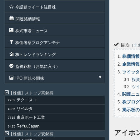
今話題ツイート注目株
関連銘柄情報
株式市場ニュース
株価考察ブログアンテナ
目次
非
株トレンドランキング
株価情報
1
企業情報
2
監視銘柄（お気に入り）
ツイッタ
3
IPO 新規公開株
3-1
投資
3-2
ツイ
株価
ストップ高銘柄
関連ニュ
4
テクニスコ
2962
株ブログ
5
リベルタ
4935
掲示板の
6
東京ボード工業
7815
ReYuuJapan
9425
アイホ
株価
ストップ安銘柄