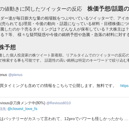
株価予想/話題の
の値動きに関したツイッターの反応
ーダー達が毎日膨大な量の相場観をつぶやいているツイッターで、アイ
(売られてる)理屈・今後の動向・話題になっている材料・目標株価に
急騰したのか？売るタイミングは？どんな人が保有している？大株主は
る？等、 様々な疑問疑惑や今後の銘柄予想や急騰・急落の材料に対す
株予想
連した個人投資家の株ツイート新着順。リアルタイムでのツイッターの反応
で検索する事も可能です。 話題性の高い銘柄は特定のキーワードで絞り込む
nus
enus
plenus
買タイミングも含めての情報をこちらで公開します。無料です。
https
ious8010
evious@刀身メンテ中(80%)
Revious8010
@closest_love_fs
信先
はバッテリーがカスって言われて、12proでパワーも怪しかったから …