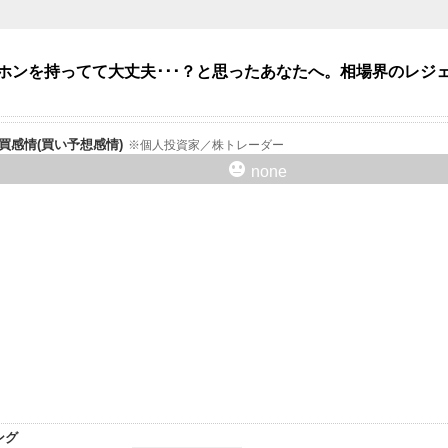
イホンを持ってて大丈夫･･･？と思ったあなたへ。相場界のレ
er売買感情(買い予想感情)
個人投資家／株トレーダー
none
ング