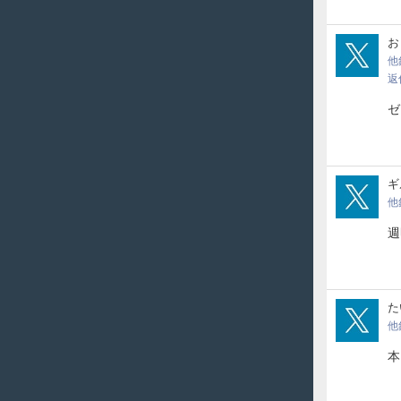
Oji
お
他
返
ゼ
Gill
ギ
他
週
tai_
た
他
本