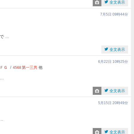
全文表示
7月5日 09時44分
で …
全文表示
6月22日 10時25分
ＦＧ
第一三共
他
4568
…
全文表示
5月15日 20時49分
…
全文表示