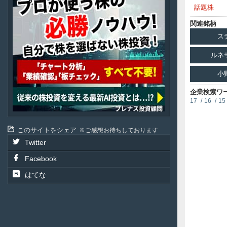
話題株
関連銘柄
ス
ルネ
小
企業検索ワ
17
16
15
このサイトをシェア
ご感想お待ちしております
Twitter
Facebook
はてな