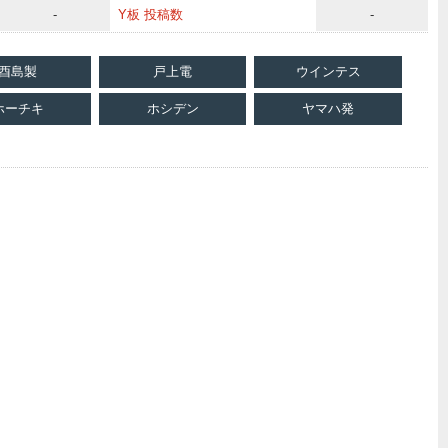
-
Y板 投稿数
-
酉島製
戸上電
ウインテス
ホーチキ
ホシデン
ヤマハ発