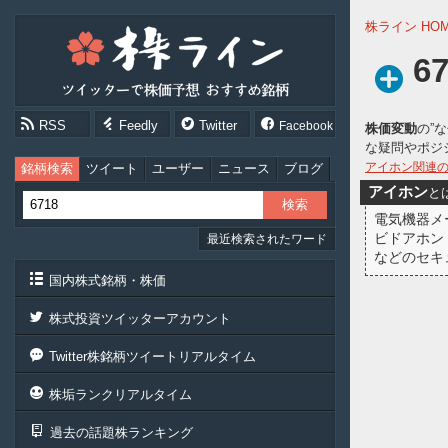
株
株ライン HO
ラ
イ
6
ン
［ツ
イ
RSS
Feedly
Twitter
Facebook
株価変動
の”
ッ
な疑問やポジ
タ
ー
アイホン関連
銘柄検索
ツイート
ユーザー
ニュース
ブログ
で
アイホン
と
株
電気機器メ
価
ビドアホン
最近検索されたワード
予
などのセキ
想
お
国内株式銘柄・株価
す
す
株式投資ツイッターアカウント
め
銘
Twitter株銘柄ツイートリアルタイム
柄］
株垢ランクリアルタイム
過去の話題株ランキング