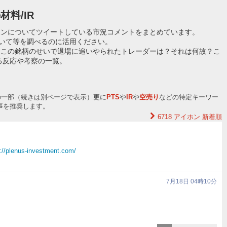
材料/IR
ホンについてツイートしている市況コメントをまとめています。
ついて等を調べるのに活用ください。
？この銘柄のせいで退場に追いやられたトレーダーは？それは何故？こ
る反応や考察の一覧。
の一部（続きは別ページで表示）更に
PTS
や
IR
や
空売り
などの特定キーワー
事を推奨します。
6718 アイホン
新着順
://plenus-investment.com/
7月18日 04時10分