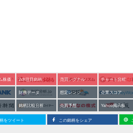
ム株価
2ch注目銘柄
売買シグナル
チャート分析
財務データ
想定レンジ
企業スコア
銘柄比較分析
売買予想
Yahoo掲示板
柄をツイート
この銘柄をシェア