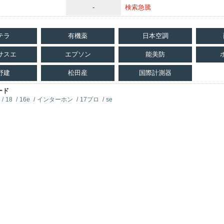
-
検索急騰
テラ
有機薬
日本空調
サスエ
エプソン
能美防
野建
松田産
国際計測器
ード
18
16e
インターホン
17プロ
se