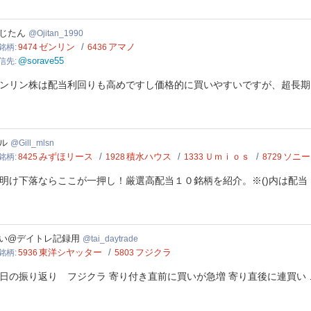
tan_1990
じたん
Ojitan_1990
ゼンリン
アマノ
銘柄
9474
6436
@sorave55
信先
ンリン株は配当利回りも高めですし価格的に買いやすいですが、超長期
_mlsn
ル
Gill_mlsn
みずほリース
積水ハウス
Ｕｍｉｏｓ
ソニー
銘柄
8425
1928
1333
8729
明け下落ならここが一押し！厳選高配当１０銘柄を紹介。※()内は配当 
daytrade
い@デイトレ記録用
tai_daytrade
東洋シヤッター
フジクラ
銘柄
5936
5803
日の振り返り フジクラ 寄り付き直前に買いが急増 寄り直後に連買い 