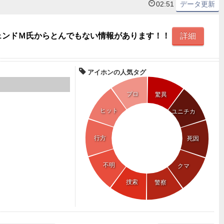
02:51
データ更新
ジェンドＭ氏からとんでもない情報があります！！
詳細
アイホンの人気タグ
プロ
驚異
ヒット
ユニチカ
行方
死因
不明
クマ
捜索
警察