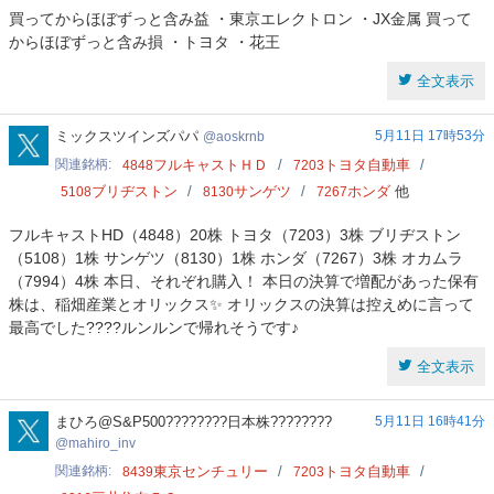
買ってからほぼずっと含み益 ・東京エレクトロン ・JX金属 買って
からほぼずっと含み損 ・トヨタ ・花王
全文表示
aoskrnb
ミックスツインズパパ
5月11日 17時53分
aoskrnb
関連銘柄
フルキャストＨＤ
トヨタ自動車
4848
7203
ブリヂストン
サンゲツ
ホンダ
他
5108
8130
7267
フルキャストHD（4848）20株 トヨタ（7203）3株 ブリヂストン
（5108）1株 サンゲツ（8130）1株 ホンダ（7267）3株 オカムラ
（7994）4株 本日、それぞれ購入！ 本日の決算で増配があった保有
株は、稲畑産業とオリックス✨️ オリックスの決算は控えめに言って
最高でした????ルンルンで帰れそうです♪
全文表示
mahiro_inv
まひろ@S&P500????????日本株????????
5月11日 16時41分
mahiro_inv
関連銘柄
東京センチュリー
トヨタ自動車
8439
7203