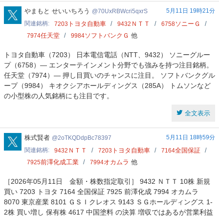
70UxRBWcri5qxrS
やまもと せいいちろう
5月11日 19時21分
70UxRBWcri5qxrS
関連銘柄
トヨタ自動車
ＮＴＴ
ソニーＧ
7203
9432
6758
任天堂
ソフトバンクＧ
他
7974
9984
トヨタ自動車（7203） 日本電信電話（NTT、9432） ソニーグルー
プ（6758）— エンターテインメント分野でも強みを持つ注目銘柄。
任天堂（7974）— 押し目買いのチャンスに注目。 ソフトバンクグル
ープ（9984） キオクシアホールディングス（285A） トムソンなど
の小型株の人気銘柄にも注目です。
全文表示
2oTKQDdpBc78397
株式賢者
5月11日 18時59分
2oTKQDdpBc78397
関連銘柄
ＮＴＴ
トヨタ自動車
全国保証
9432
7203
7164
前澤化成工業
オカムラ
他
7925
7994
［2026年05月11日 金額・株数指定取引］ 9432 ＮＴＴ 10株 新規
買い 7203 トヨタ 7164 全国保証 7925 前澤化成 7994 オカムラ
8070 東京産業 8101 ＧＳＩクレオス 9143 ＳＧホールディングス 1-
2株 買い増し 保有株 4617 中国塗料 の決算 増収ではあるが営業利益