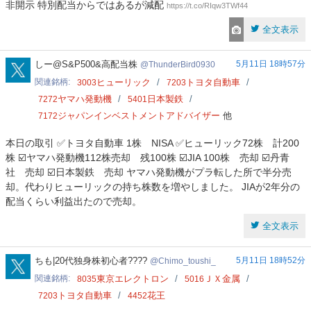
非開示 特別配当からではあるが減配
https://t.co/RIqw3TWf44
全文表示
ThunderBird0930
しー@S&P500&高配当株
5月11日 18時57分
ThunderBird0930
関連銘柄
ヒューリック
トヨタ自動車
3003
7203
ヤマハ発動機
日本製鉄
7272
5401
ジャパンインベストメントアドバイザー
他
7172
本日の取引 ✅トヨタ自動車 1株 NISA ✅ヒューリック72株 計200
株 ☑️ヤマハ発動機112株売却 残100株 ☑️JIA 100株 売却 ☑️丹青
社 売却 ☑️日本製鉄 売却 ヤマハ発動機がプラ転した所で半分売
却。代わりヒューリックの持ち株数を増やしました。 JIAが2年分の
配当くらい利益出たので売却。
全文表示
Chimo_toushi_
ちも|20代独身株初心者????
5月11日 18時52分
Chimo_toushi_
関連銘柄
東京エレクトロン
ＪＸ金属
8035
5016
トヨタ自動車
花王
7203
4452