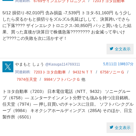
関連銘柄
ザインエレクトロニクス
トヨタ自動車
6769
7203
5/12 損切り-82,010円 含み損益 -7,539円 トヨタ-51,160円 もう少し
したら戻るかもと損切りをズルズル先延ばしして、決算跨いでさら
に下落???? ザインエレクトロニクス-30,850円 パッと買いをした結
果、買った直後が決算日で株価急落????‍???? お金減って辛いけ
ど????この失敗を次に活かすぞ！
全文表示
Kasuga114769311
やまもと しょう
5月11日 19時37分
Kasuga114769311
関連銘柄
トヨタ自動車
ＮＴＴ
ソニーＧ
7203
9432
6758
任天堂
ソフトバンクＧ
他
7974
9984
トヨタ自動車（7203） 日本電信電話（NTT、9432） ソニーグルー
プ（6758）— エンターテインメント分野でも強みを持つ注目銘柄。
任天堂（7974）— 押し目買いのチャンスに注目。 ソフトバンクグル
ープ（9984） キオクシアホールディングス（285A) そのほか、日立
製作所（6501）
全文表示