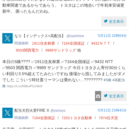
動車関連であるからであらう。 トヨタはこの地合いで年初来安値更
新中。 困ったもんだわね。
全文表示
nariririne
なり【インデックス×高配当】
5月11日 22時04分
nariririne
関連銘柄
住友林業
全国保証
ＮＴＴ
1911
7164
9432
関西電力
サンドラッグ
他
9503
9989
本日のS株???? ✅1911住友林業 ✅7164全国保証 ✅9432 NTT
✅9503 関西電力 ✅9989 サンドラッグ 今日トヨタさん寄付30分くら
い利回り3.5%超えてたみたいですね 後場から指してみましたがダメ
でした こういう時社畜リーマンは乗れない…????‍????
#S株
#高配当
株
https://t.co/N9kuPGzMo9
全文表示
ysmsys
配当犬烈火君FIRE X
5月11日 21時42分
ysmsys
関連銘柄
全国保証
トヨタ自動車
任天堂
7164
7203
7974