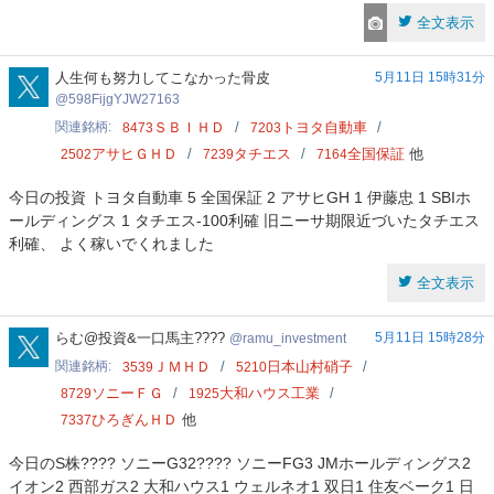
全文表示
598FijgYJW27163
人生何も努力してこなかった骨皮
5月11日 15時31分
598FijgYJW27163
関連銘柄
ＳＢＩＨＤ
トヨタ自動車
8473
7203
アサヒＧＨＤ
タチエス
全国保証
他
2502
7239
7164
今日の投資 トヨタ自動車 5 全国保証 2 アサヒGH 1 伊藤忠 1 SBIホ
ールディングス 1 タチエス-100利確 旧ニーサ期限近づいたタチエス
利確、 よく稼いでくれました
全文表示
ramu_investment
らむ@投資&一口馬主????
5月11日 15時28分
ramu_investment
関連銘柄
ＪＭＨＤ
日本山村硝子
3539
5210
ソニーＦＧ
大和ハウス工業
8729
1925
ひろぎんＨＤ
他
7337
今日のS株???? ソニーG32???? ソニーFG3 JMホールディングス2
イオン2 西部ガス2 大和ハウス1 ウェルネオ1 双日1 住友ベーク1 日