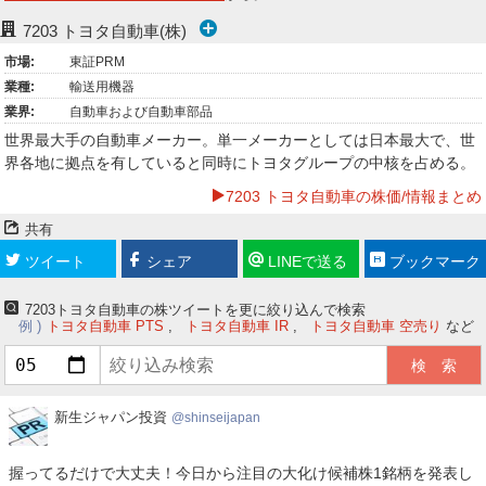
ー
7203
トヨタ自動車(株)
市場:
東証PRM
ク
業種:
輸送用機器
業界:
自動車および自動車部品
世界最大手の自動車メーカー。単一メーカーとしては日本最大で、世
界各地に拠点を有していると同時にトヨタグループの中核を占める。
7203 トヨタ自動車の株価/情報まとめ
共有
ツイート
シェア
LINEで送る
ブックマーク
7203トヨタ自動車の株ツイートを更に絞り込んで検索
例
トヨタ自動車 PTS
トヨタ自動車 IR
トヨタ自動車 空売り
など
新
新生ジャパン投資
shinseijapan
生
ジ
握ってるだけで大丈夫！今日から注目の大化け候補株1銘柄を発表し
ャ