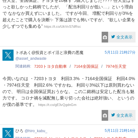
任天堂、全国保証、トヨタを10株ずつ購入しました???? 任天堂はず
っと欲しかった銘柄でしたが、 「配当利回りが低い…」という理由
で なかなか買えずにいました。 ですが今回、 増配で利回りが3%を
超えたことで購入を決断✨ 下落は誰でも怖いですが、 “欲しい企業を
少しずつでも集める”
https://t.co/UkVvS7dRsc
全文表示
asset_andwaste
トポあく@投資とポイ活と浪費の悪魔
5月11日 21時27分
asset_andwaste
関連銘柄
トヨタ自動車
全国保証
任天堂
7203
7164
7974
今買いなのは ・7203トヨタ 利回3.3% ・7164全国保証 利回4.0%
・7974任天堂 利回2.6% ですかね。 利回り3%以下は原則買わない
ので、 明日は全国保証買おうかな。 この二銘柄は安定した配当も魅
力です。 コロナ禍を減配無し乗り切った会社は絶対強い、 というの
が僕の基準です。
https://t.co/gE3vQgdnGm
全文表示
hiro_kabu_
ひろ
5月11日 21時14分
hiro_kabu_