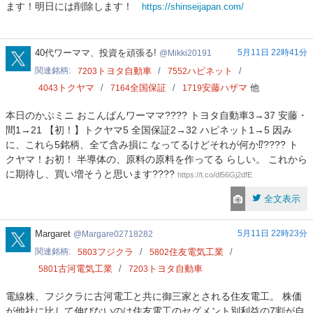
ます！明日には削除します！
https://shinseijapan.com/
パ
ン
投
資
Mikki20191
40代ワーママ、投資を頑張る!
5月11日 22時41分
Mikki20191
関連銘柄
トヨタ自動車
ハピネット
7203
7552
トクヤマ
全国保証
安藤ハザマ
他
4043
7164
1719
本日のかぶミニ おこんばんワーママ???? トヨタ自動車3→37 安藤・
間1→21 【初！】トクヤマ5 全国保証2→32 ハピネット1→5 因み
に、これら5銘柄、全て含み損に なってるけどそれが何か⁉️???? ト
クヤマ！お初！ 半導体の、原料の原料を作ってる らしい。 これから
に期待し、買い増そうと思います????
https://t.co/dl56Gj2dfE
全文表示
Margare02718282
Margaret
5月11日 22時23分
Margare02718282
関連銘柄
フジクラ
住友電気工業
5803
5802
古河電気工業
トヨタ自動車
5801
7203
電線株、フジクラに古河電工と共に御三家とされる住友電工。 株価
が他社に比して伸びないのは住友電工のセグメント別利益の7割が自