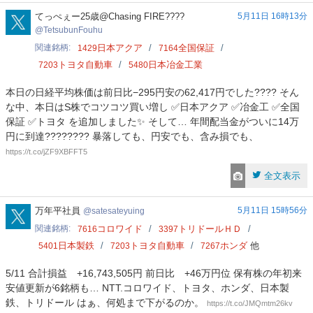
TetsubunFouhu
てっぺぇー25歳@Chasing FIRE????
5月11日 16時13分
TetsubunFouhu
関連銘柄
日本アクア
全国保証
1429
7164
トヨタ自動車
日本冶金工業
7203
5480
本日の日経平均株価は前日比−295円安の62,417円でした???? そん
な中、本日はS株でコツコツ買い増し ✅日本アクア ✅冶金工 ✅全国
保証 ✅トヨタ を追加しました✨ そして… 年間配当金がついに14万
円に到達???????? 暴落しても、円安でも、含み損でも、
https://t.co/jZF9XBFFT5
全文表示
satesateyuing
万年平社員
5月11日 15時56分
satesateyuing
関連銘柄
コロワイド
トリドールＨＤ
7616
3397
日本製鉄
トヨタ自動車
ホンダ
他
5401
7203
7267
5/11 合計損益 +16,743,505円 前日比 +46万円位 保有株の年初来
安値更新が6銘柄も… NTT.コロワイド、トヨタ、ホンダ、日本製
鉄、トリドール はぁ、何処まで下がるのか。
https://t.co/JMQmtm26kv