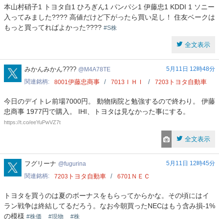
本山村硝子1 トヨタ自1 ひろぎん1 パンパシ1 伊藤忠1 KDDI 1 ソニー
入ってみました???? 高値だけど下がったら買い足し！ 住友ベークは
もっと買ってればよかった????
#S株
全文表示
M4A78TE
みかんみかん????
5月11日 12時48分
M4A78TE
関連銘柄
伊藤忠商事
ＩＨＩ
トヨタ自動車
8001
7013
7203
今日のデイトレ前場7000円。 動物病院と勉強するので終わり。 伊藤
忠商事 1977円で購入。 IHI、トヨタは見なかった事にする。
https://t.co/eeYuPwVZ7t
全文表示
fugurina
フグリーナ
5月11日 12時45分
fugurina
関連銘柄
トヨタ自動車
ＮＥＣ
7203
6701
トヨタを買うのは夏のボーナスをもらってからかな。その頃にはイ
ラン戦争は終結してるだろう。なお今朝買ったNECはもう含み損-1%
の模様
#株価
#現物
#株