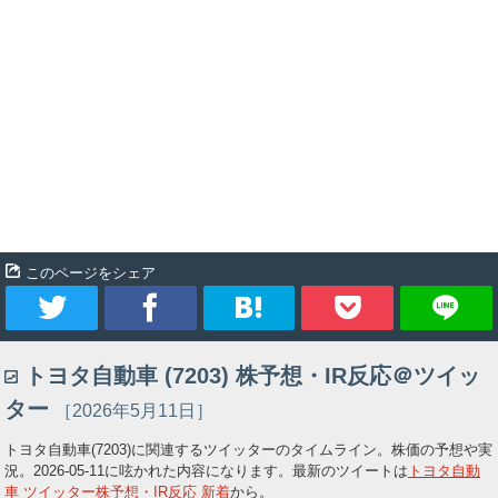
このページをシェア
ツ
シ
ブ
Pocket
トヨタ自動車 (7203) 株予想・IR反応＠ツイッ
イ
ェ
ッ
ター
［2026年5月11日］
ー
ア
ク
トヨタ自動車(7203)に関連するツイッターのタイムライン。株価の予想や実
況。
2026-05-11
に呟かれた内容になります。最新のツイートは
トヨタ自動
ト
マ
車 ツイッター株予想・IR反応 新着
から。