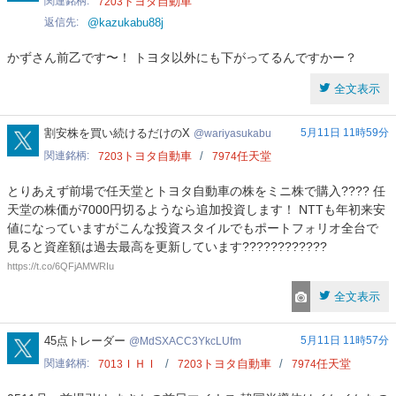
関連銘柄
トヨタ自動車
7203
返信先
@kazukabu88j
かずさん前乙です〜！ トヨタ以外にも下がってるんですかー？
全文表示
wariyasukabu
割安株を買い続けるだけのX
5月11日 11時59分
wariyasukabu
関連銘柄
トヨタ自動車
任天堂
7203
7974
とりあえず前場で任天堂とトヨタ自動車の株をミニ株で購入???? 任
天堂の株価が7000円切るようなら追加投資します！ NTTも年初来安
値になっていますがこんな投資スタイルでもポートフォリオ全台で
見ると資産額は過去最高を更新しています????????????
https://t.co/6QFjAMWRIu
全文表示
MdSXACC3YkcLUfm
45点トレーダー
5月11日 11時57分
MdSXACC3YkcLUfm
関連銘柄
ＩＨＩ
トヨタ自動車
任天堂
7013
7203
7974