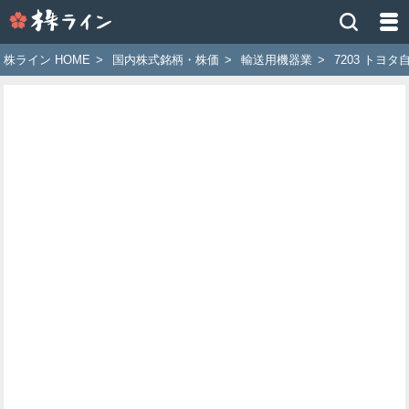
株
ラ
イ
株ライン HOME
>
国内株式銘柄・株価
>
輸送用機器業
>
7203 トヨタ
ン
［ツ
イ
ッ
タ
ー
で
株
価
予
想
お
す
す
め
銘
柄］