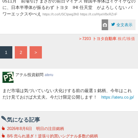
0511月 前場引け まさかの前日マイナス 韓国半導体はイケイケなの
に、日本半導体が振るわず トヨタ IHI 任天堂 がよろしくない パ
ワーエックスやべえ
https://t.co/USCIpwg3h0
https://t.co/HyeV8xRZnF
全文表示
7203
トヨタ自動車
株式/株価
1
2
>
ア
アテル投資顧問
ateru
テ
ル
まだ市場は気づいていない大化けする前の厳選１銘柄、今年はこれ
投
だけ見ておけば大丈夫。今だけ限定公開します！
https://ateru.co.jp/
資
顧
問
気になる記事
2026年8月6日 明日の注目銘柄
8/6 売られ過ぎ！逆張り的買いシグナル多数の銘柄