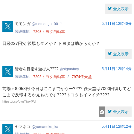
全文表示
momonga_00_1
モモンガ
5月11日 12時40分
momonga_00_1
関連銘柄
トヨタ自動車
7203
日経227円安 後場もダメか？ トヨタは助からんか？
全文表示
sigmaboy__
賢者を目指す遊び人????
5月11日 12時14分
sigmaboy__
関連銘柄
トヨタ自動車
任天堂
7203
7974
前場＋8,053円 今日はここまでかなー???? 任天堂は7000回復してど
こまで反転するか見ものです????トヨタもイマイチ????
https://t.co/qyqTiwvfPd
全文表示
yamaneko_ka
ヤマネコ
5月11日 12時12分
yamaneko_ka