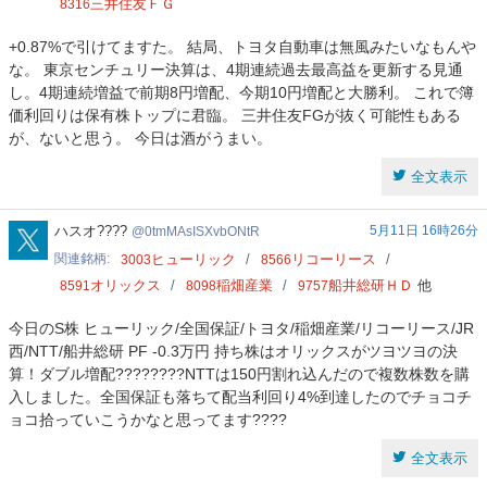
三井住友ＦＧ
8316
+0.87%で引けてますた。 結局、トヨタ自動車は無風みたいなもんや
な。 東京センチュリー決算は、4期連続過去最高益を更新する見通
し。4期連続増益で前期8円増配、今期10円増配と大勝利。 これで簿
価利回りは保有株トップに君臨。 三井住友FGが抜く可能性もある
が、ないと思う。 今日は酒がうまい。
全文表示
0tmMAsISXvbONtR
ハスオ????
5月11日 16時26分
0tmMAsISXvbONtR
関連銘柄
ヒューリック
リコーリース
3003
8566
オリックス
稲畑産業
船井総研ＨＤ
他
8591
8098
9757
今日のS株 ヒューリック/全国保証/トヨタ/稲畑産業/リコーリース/JR
西/NTT/船井総研 PF -0.3万円 持ち株はオリックスがツヨツヨの決
算！ダブル増配????️????️NTTは150円割れ込んだので複数株数を購
入しました。全国保証も落ちて配当利回り4%到達したのでチョコチ
ョコ拾っていこうかなと思ってます????
全文表示