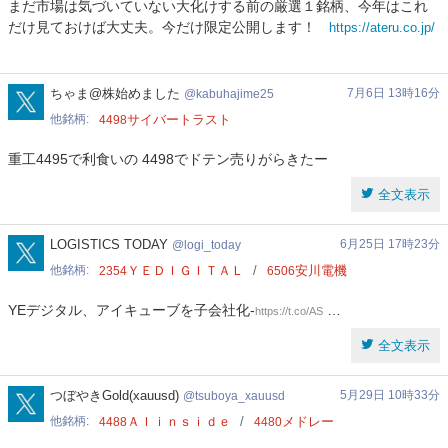
まだ市場は気づいていない大化けする前の厳選１銘柄、今年はこれ
投
だけ見ておけば大丈夫。今だけ限定公開します！
https://ateru.co.jp/
資
顧
問
kabuhajime25
ちゃま@株始めました
7月6日 13時16分
kabuhajime25
他銘柄
サイバートラスト
4498
重工4495で利食いの 4498でドテン売りがらきたー
全文表示
logi_today
LOGISTICS TODAY
6月25日 17時23分
logi_today
他銘柄
ＹＥＤＩＧＩＴＡＬ
安川電機
2354
6506
YEデジタル、アイキューブを子会社化-
…
https://t.co/AS
全文表示
tsuboya_xauusd
つぼやきGold(xauusd)
5月29日 10時33分
tsuboya_xauusd
他銘柄
ＡＩｉｎｓｉｄｅ
メドレー
4488
4480