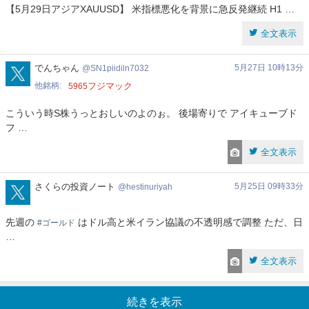
【5月29日アジアXAUUSD】 米指標悪化を背景に急反発継続 H1 …
全文表示
SN1piidiln7032
でんちゃん
5月27日 10時13分
SN1piidiln7032
他銘柄
フジマック
5965
こういう時S株うっとおしいのよのぉ。 後場寄りで アイキューブド
フ …
全文表示
hestinuriyah
さくらの投資ノート
5月25日 09時33分
hestinuriyah
先週の
はドル高と米イラン協議の不透明感で調整 ただ、日
#ゴールド
…
全文表示
続きを表示