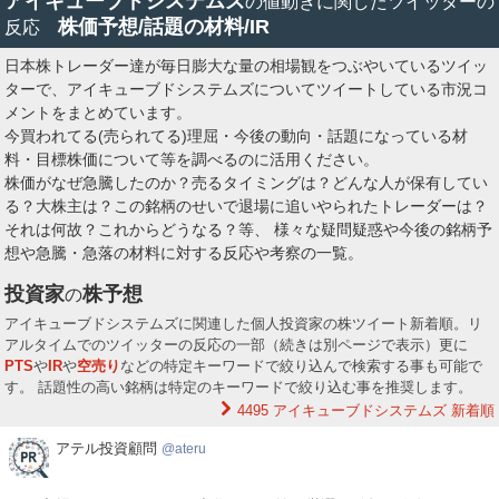
アイキューブドシステムズ
の値動きに関したツイッターの
株価予想/話題の材料/IR
反応
日本株トレーダー達が毎日膨大な量の相場観をつぶやいているツイッ
ターで、アイキューブドシステムズについてツイートしている市況コ
メントをまとめています。
今買われてる(売られてる)理屈・今後の動向・話題になっている材
料・目標株価について等を調べるのに活用ください。
株価がなぜ急騰したのか？売るタイミングは？どんな人が保有してい
る？大株主は？この銘柄のせいで退場に追いやられたトレーダーは？
それは何故？これからどうなる？等、 様々な疑問疑惑や今後の銘柄予
想や急騰・急落の材料に対する反応や考察の一覧。
投資家
株予想
の
アイキューブドシステムズに関連した個人投資家の株ツイート新着順。リ
アルタイムでのツイッターの反応の一部（続きは別ページで表示）更に
PTS
や
IR
や
空売り
などの特定キーワードで絞り込んで検索する事も可能で
す。 話題性の高い銘柄は特定のキーワードで絞り込む事を推奨します。
4495 アイキューブドシステムズ
新着順
ア
アテル投資顧問
ateru
テ
ル