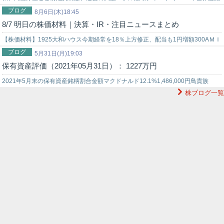
ブログ
時のNYダウ暴落チャート…
8月6日(木)18:45
8/7 明日の株価材料｜決算・IR・注目ニュースまとめ
【株価材料】1925大和ハウス今期経常を18％上方修正、配当も1円増額300AＭＩ
ブログ
Ｃ株主優待制度の新設3167ＴＯＫＡＩＨＤ上限500万株(3.88…
5月31日(月)19:03
保有資産評価（2021年05月31日）： 1227万円
2021年5月末の保有資産銘柄割合金額マクドナルド12.1%1,486,000円鳥貴族
株ブログ一覧
23.2%2,845,000円トリドール1.4%170,000…