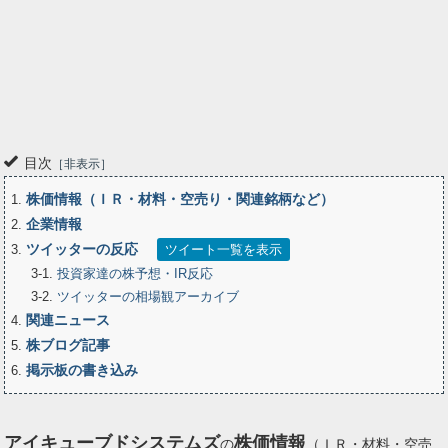
目次
非表示
株価情報（ＩＲ・材料・空売り・関連銘柄など）
1
企業情報
2
ツイッターの反応
3
ツイート一覧を表示
3-1
投資家達の株予想・IR反応
3-2
ツイッターの相場観アーカイブ
関連ニュース
4
株ブログ記事
5
掲示板の書き込み
6
アイキューブドシステムズ
株価情報
の
（ＩＲ・材料・空売