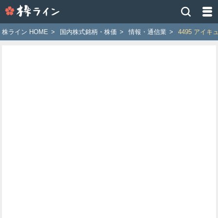
株
ラ
イ
株ライン HOME
>
国内株式銘柄・株価
>
情報・通信業
>
4495 アイ
ン
［ツ
イ
ッ
タ
ー
で
株
価
予
想
お
す
す
め
銘
柄］