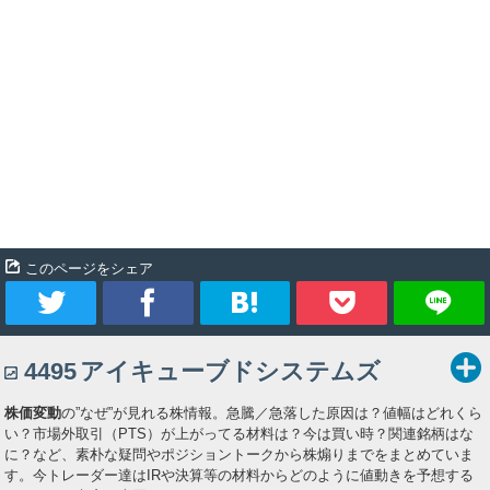
このページをシェア
ツ
シ
ブ
Pocket
4495
アイキューブドシステムズ
イ
ェ
ッ
株価変動
の”なぜ”が見れる株情報。急騰／急落した原因は？値幅はどれくら
ー
ア
ク
い？市場外取引（PTS）が上がってる材料は？今は買い時？関連銘柄はな
に？など、素朴な疑問やポジショントークから株煽りまでをまとめていま
ト
マ
す。今トレーダー達はIRや決算等の材料からどのように値動きを予想する