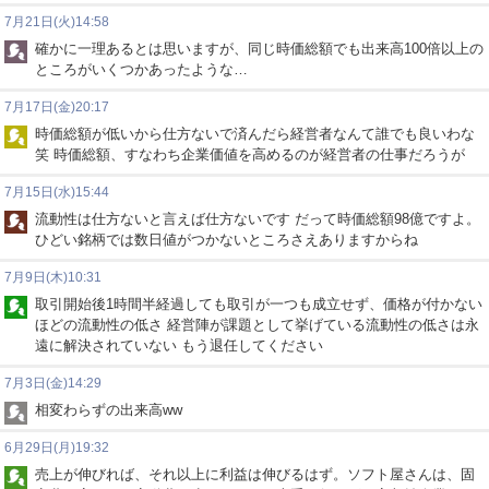
7月21日(火)14:58
確かに一理あるとは思いますが、同じ時価総額でも出来高100倍以上の
ところがいくつかあったような…
7月17日(金)20:17
時価総額が低いから仕方ないで済んだら経営者なんて誰でも良いわな
笑 時価総額、すなわち企業価値を高めるのが経営者の仕事だろうが
7月15日(水)15:44
流動性は仕方ないと言えば仕方ないです だって時価総額98億ですよ。
ひどい銘柄では数日値がつかないところさえありますからね
7月9日(木)10:31
取引開始後1時間半経過しても取引が一つも成立せず、価格が付かない
ほどの流動性の低さ 経営陣が課題として挙げている流動性の低さは永
遠に解決されていない もう退任してください
7月3日(金)14:29
相変わらずの出来高ww
6月29日(月)19:32
売上が伸びれば、それ以上に利益は伸びるはず。ソフト屋さんは、固