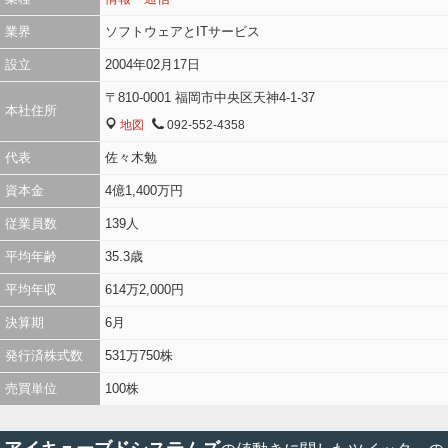
業界
ソフトウェアとITサービス
設立
2004年02月17日
〒810-0001 福岡市中央区天神4-1-37
本社住所
地図
092-552-4358
MAP
TEL
代表
佐々木勉
資本金
4億1,400万円
従業員数
139人
平均年齢
35.3歳
平均年収
614万2,000円
決算期
6月
発行済株式数
531万750株
売買単位
100株