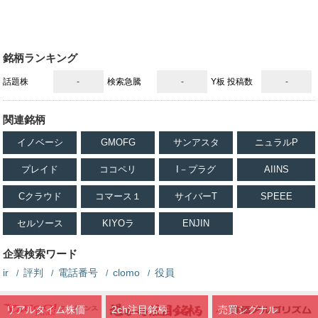
銘柄ランキング
話題株
-
検索急騰
-
Y板 投稿数
-
関連銘柄
イノベーシ
GMOFG
サンアスタ
ニュラルP
プレイド
ココペリ
I－プラグ
AIINS
Cクラウド
コマース１
サイバーT
SPEEE
セルソース
KIYOラ
ENJIN
企業検索ワード
ir
評判
電話番号
clomo
役員
リアルタイム株価
2ch注目銘柄
売買シグナル