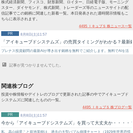
株式経済新聞、フィスコ、財形新聞、ロイター、日経電子版、モーニング
スター、ダイヤモンド、株式新聞、トレーダーズ等のニュースサイトの配
信記事でこの銘柄に関連した新着一覧。本日発表された適時開示情報もこ
ちらに表示されます。
4495 ＩキュブＳ
株ニュース一覧
PR
8月8日(土)11:57
「アイキューブドシステムズ」の売買タイミングがわかる？最新鋭
プレナス投資顧問の最新AIが導き出す銘柄を無料でご紹介します。無料でAIを活
用した株式投資を始めてみませんか？上手く使いこなせれば…
記事が見つかりませんでした。
関連株ブログ
投資や株情報やデイトレのブログで更新された記事の中でアイキューブド
システムズに関連したものの一覧。
4495 ＩキュブＳ
株ブログ一覧
PR
8月8日(土)11:57
今から「アイキューブドシステムズ」を買って大丈夫か・・・・
私、高山緑星こと前池英樹は、過去の大型バブル崩壊チャート（1929年世界恐慌