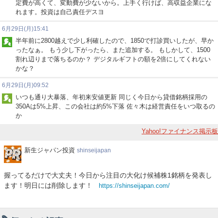
定費が高くて、変動費が少ないから。上手く行けば、高収益企業にな
れます。投資は自己責任デスヨ
6月29日(月)15:41
半年前に2800越えで少し利確したので、1850で打診買いしたが、早か
ったなぁ。 もう少し下がったら、また追加する。 もしかして、1500
割れ辺りまで落ちるのか？ デジタルギフトの額を2倍にしてくれない
かな？
6月29日(月)09:52
いつも通り大暴落、年初来安値更新 同じく今日から貸借銘柄採用の
350Aは5%上昇、この会社は約5%下落 佐々木は経営責任をいつ取るの
か
Yahoo!ファイナンス掲示板
新
新生ジャパン投資
shinseijapan
生
ジ
握ってるだけで大丈夫！今日から注目の大化け候補株1銘柄を発表し
ャ
ます！明日には削除します！
https://shinseijapan.com/
パ
ン
投
資