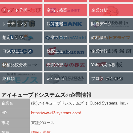
チャート分析
空売り残高
企業分析
レーティング
決算速報
財務データ
想定レンジ
企業スコア
銘柄診断
FISCOニュース
株探ニュース
企業情報
銘柄比較分析
売買予想
Yahoo掲示板
納税額
wikipedia
ブログ デイトレ
アイキューブドシステムズ
企業情報
の
企業名
(株)アイキューブドシステムズ（i Cubed Systems, Inc.）
HP
https://www.i3-systems.com/
市場
東証グロース
業種
情報・通信