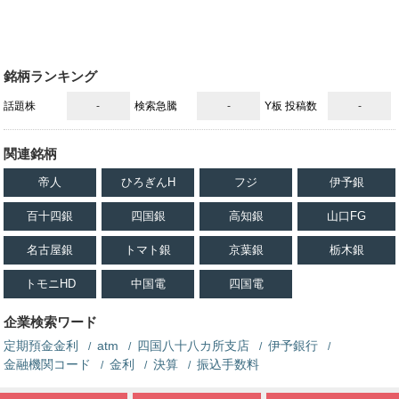
銘柄ランキング
話題株
-
検索急騰
-
Y板 投稿数
-
関連銘柄
帝人
ひろぎんH
フジ
伊予銀
百十四銀
四国銀
高知銀
山口FG
名古屋銀
トマト銀
京葉銀
栃木銀
トモニHD
中国電
四国電
企業検索ワード
定期預金金利
atm
四国八十八カ所支店
伊予銀行
金融機関コード
金利
決算
振込手数料