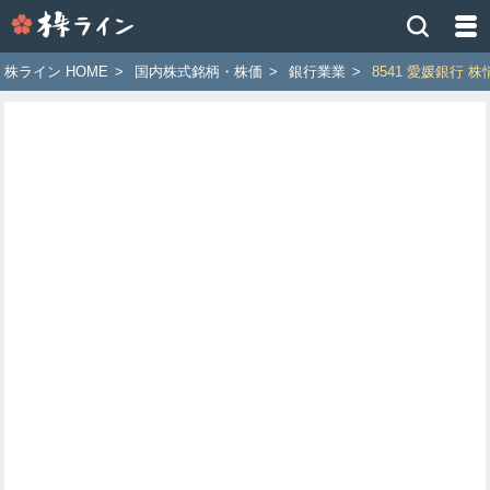
株
ラ
イ
株ライン HOME
>
国内株式銘柄・株価
>
銀行業業
>
8541 愛媛銀行 株
ン
［ツ
イ
ッ
タ
ー
で
株
価
予
想
お
す
す
め
銘
柄］