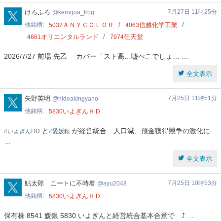
kerogua_frog
けろふろ
7月27日 11時25分
kerogua_frog
他銘柄
ＡＮＹＣＯＬＯＲ
信越化学工業
5032
4063
オリエンタルランド
任天堂
4661
7974
2026/7/27 前場 先乙 カバー「スト高…嘘ぺこでしょ… …
全文表示
hideakingyano
矢野英明
7月25日 11時51分
hideakingyano
他銘柄
いよぎんＨＤ
5830
と
が経営統合 人口減、預金獲得競争の激化に
#いよぎんHD
#愛媛銀
…
全文表示
ayu2048
鮎太郎 ニートに不時着
7月25日 10時53分
ayu2048
他銘柄
いよぎんＨＤ
5830
保有株 8541 媛銀 5830 いよぎんと経営統合基本合意で ⤴︎ …