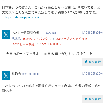
ジ
日本株クラの皆さん、これから暴落しそうな株ばかり呟いてるけど
ャ
大丈夫？こんな状況でも安定して強い銘柄を1つだけ教えますね。
パ
https://shinseijapan.com/
ン
投
資
AtoSi_
あとしー投資初心者
8月5日 21時03分
AtoSi_
他銘柄
ソフトバンクＧ
セブン＆アイＨＤ
9984
3382
西日本鉄道
ＩＮＰＥＸ
9031
1605
今日のポートフォリオ 前日比 値上がりトップ3 1位 純 …
全文表示
kabuturibito
株釣猫
8月5日 12時16分
kabuturibito
リバり出したので前場で愛媛銀行ショート利確。 先週の千載一遇の
買い場 …
全文表示