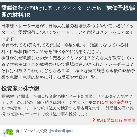
愛媛銀行
株価予想/話
の値動きに関したツイッターの反応
題の材料/IR
日本株トレーダー達が毎日膨大な量の相場観をつぶやいているツイッ
ターで、愛媛銀行についてツイートしている市況コメントをまとめて
います。
今買われてる(売られてる)理屈・今後の動向・話題になっている材
料・目標株価について等を調べるのに活用ください。
株価がなぜ急騰したのか？売るタイミングは？どんな人が保有してい
る？大株主は？この銘柄のせいで退場に追いやられたトレーダーは？
それは何故？これからどうなる？等、 様々な疑問疑惑や今後の銘柄予
想や急騰・急落の材料に対する反応や考察の一覧。
投資家
株予想
の
愛媛銀行に関連した個人投資家の株ツイート新着順。リアルタイムでのツ
イッターの反応の一部（続きは別ページで表示）更に
PTS
や
IR
や
空売り
な
どの特定キーワードで絞り込んで検索する事も可能です。 話題性の高い銘
柄は特定のキーワードで絞り込む事を推奨します。
8541 愛媛銀行
新着順
新
新生ジャパン投資
shinseijapan
生