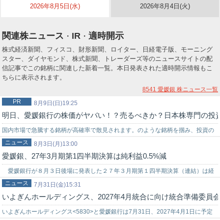
2026年8月5日(水)
2026年8月4日(火)
関連株ニュース
IR
適時開示
・
・
株式経済新聞、フィスコ、財形新聞、ロイター、日経電子版、モーニング
スター、ダイヤモンド、株式新聞、トレーダーズ等のニュースサイトの配
信記事でこの銘柄に関連した新着一覧。本日発表された適時開示情報もこ
ちらに表示されます。
8541 愛媛銀
株ニュース一覧
PR
8月9日(日)19:25
明日、愛媛銀行の株価がヤバい！？売るべきか？日本株専門の投
国内市場で急騰する銘柄が高確率で散見されます。のような銘柄を掴み、投資の
ニュース
世界でチャンスを狙うなら信頼できる投資助言を得ることが重要です。弊社では
8月3日(月)13:00
愛媛銀、27年3月期第1四半期決算は純利益0.5%減
投資戦略に困っている初心者の投資家様をサポートする環境を…
愛媛銀行が８月３日後場に発表した２７年３月期第１四半期決算（連結）は経
ニュース
常収益１７６億２５００万円（前年同期比１５．０％増）、純利益１７億３４０
7月31日(金)15:31
いよぎんホールディングス、2027年4月統合に向け統合準備委員
０万…
いよぎんホールディングス<5830>と愛媛銀行は7月31日、2027年4月1日に予定