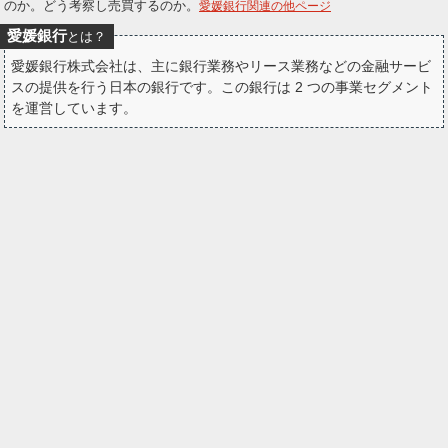
のか。どう考察し売買するのか。
愛媛銀行関連の他ページ
ー
愛媛銀行
とは？
ク
愛媛銀行株式会社は、主に銀行業務やリース業務などの金融サービ
スの提供を行う日本の銀行です。この銀行は 2 つの事業セグメント
を運営しています。