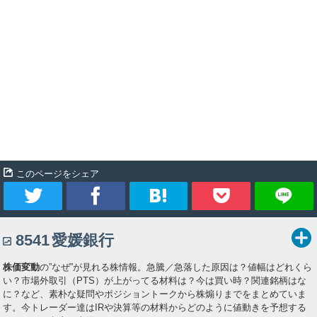
このページをシェア
ツ
シ
ブ
Pocket
8541
愛媛銀行
イ
ェ
ッ
株価変動
の”なぜ”が見れる株情報。急騰／急落した原因は？値幅はどれくら
ー
ア
ク
い？市場外取引（PTS）が上がってる材料は？今は買い時？関連銘柄はな
に？など、素朴な疑問やポジショントークから株煽りまでをまとめていま
ト
マ
す。今トレーダー達はIRや決算等の材料からどのように値動きを予想する