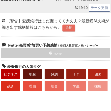
19:10
データ更新
【警告】愛媛銀行はまだ握ってて大丈夫？最新鋭AI技術が
導き出す銘柄情報はこちらから。
詳細
Twitter売買感情(買い予想感情)
個人投資家／株トレーダー
none
愛媛銀行の人気タグ
ビジネス
地銀
好調
ＩＴ
四国
残さ
理由
統合
学生
採用