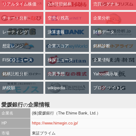
リアルタイム株価
2ch注目銘柄
売買シグナル
チャート分析
空売り残高
企業分析
レーティング
決算速報
財務データ
想定レンジ
企業スコア
銘柄診断
FISCOニュース
株探ニュース
企業情報
銘柄比較分析
売買予想
Yahoo掲示板
納税額
wikipedia
ブログ デイトレ
愛媛銀行
企業情報
の
企業名
(株)愛媛銀行（The Ehime Bank, Ltd.）
HP
https://www.himegin.co.jp/
市場
東証プライム