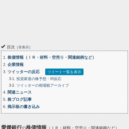
目次
非表示
株価情報（ＩＲ・材料・空売り・関連銘柄など）
1
企業情報
2
ツイッターの反応
3
ツイート一覧を表示
3-1
投資家達の株予想・IR反応
3-2
ツイッターの相場観アーカイブ
関連ニュース
4
株ブログ記事
5
掲示板の書き込み
6
愛媛銀行
株価情報
の
（ＩＲ・材料・空売り・関連銘柄など）