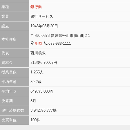
業種
銀行業
業界
銀行サービス
設立
1943年03月20日
〒790-0878 愛媛県松山市勝山町2-1
本社住所
地図
089-933-1111
MAP
TEL
代表
西川義教
資本金
213億6,700万円
従業員数
1,255人
平均年齢
39.2歳
平均年収
649万3,000円
決算期
3月
発行済株式数
3,942万6,777株
売買単位
100株