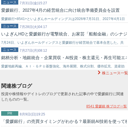
ニュース
される経営統合に向け、統合準備委員会を設置したことを発表した。統…
7月31日(金)15:27
愛媛銀行、2027年4月の経営統合に向け統合準備委員会を設置
愛媛銀行<8541>といよぎんホールディングスは2026年7月31日、2027年4月1日
ニュース
に予定される経営統合に向けて統合準備委員会を設置したことを発…
7月28日(火)04:17
いよぎんHDと愛媛銀行が電撃統合、お家芸「船舶金融」のシナジ
7月24日、いよぎんホールディングスと愛媛銀行が経営統合で基本合意した。共
ニュース
に松山市に本店を置きながら、行風や提携戦略が異なる「距離のある2行」だけ
7月27日(月)08:12
銘柄分析・地銀統合・企業買収・AI投資・株主還元・再生可能エ
に…
愛媛地銀再編、ＡＩ・ＧＰＵ基盤強化、海外展開、株式分割、優待拡充、資産効
株ニュース一覧
率向上・いよぎんホールディングス＜５８３０＞（東証プライム）・愛媛銀行＜
８５…
関連株ブログ
投資や株情報やデイトレのブログで更新された記事の中で愛媛銀行に関連
したものの一覧。
8541 愛媛銀
株ブログ一覧
PR
8月9日(日)19:25
「愛媛銀行」の売買タイミングがわかる？最新鋭AI技術を使って