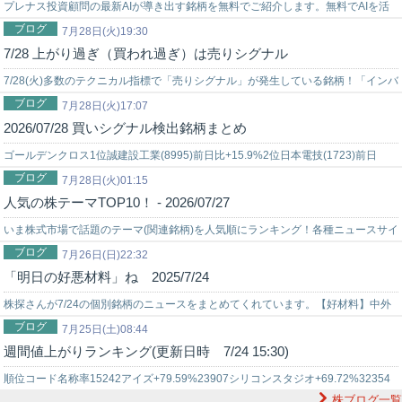
プレナス投資顧問の最新AIが導き出す銘柄を無料でご紹介します。無料でAIを活
ブログ
用した株式投資を始めてみませんか？上手く使いこなせれば…
7月28日(火)19:30
7/28 上がり過ぎ（買われ過ぎ）は売りシグナル
7/28(火)多数のテクニカル指標で「売りシグナル」が発生している銘柄！「インバ
ブログ
ウンドプラットフォーム(5587)に売りシグナル10コ」「愛媛銀行(…
7月28日(火)17:07
2026/07/28 買いシグナル検出銘柄まとめ
ゴールデンクロス1位誠建設工業(8995)前日比+15.9%2位日本電技(1723)前日
ブログ
比-2.7%3位さくらインターネット(3778)前日比+6.…
7月28日(火)01:15
人気の株テーマTOP10！ - 2026/07/27
いま株式市場で話題のテーマ(関連銘柄)を人気順にランキング！各種ニュースサイ
ブログ
トで、掲載が多かった順にランキングしています！今ホットな株テーマランキ
7月26日(日)22:32
「明日の好悪材料」ね 2025/7/24
ン…
株探さんが7/24の個別銘柄のニュースをまとめてくれています。【好材料】中外
ブログ
炉工業＜1964＞[東証Ｐ]4-6月期(1Q)経常は赤字縮小で着地。ウェ…
7月25日(土)08:44
週間値上がりランキング(更新日時 7/24 15:30)
順位コード名称率15242アイズ+79.59%23907シリコンスタジオ+69.72%32354
株ブログ一覧