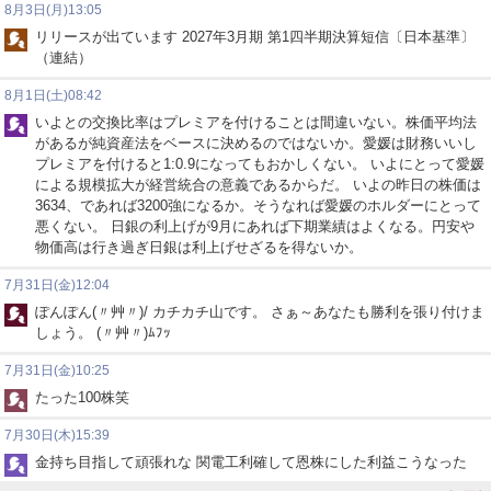
8月3日(月)13:05
リリースが出ています 2027年3月期 第1四半期決算短信〔日本基準〕
（連結）
8月1日(土)08:42
いよとの交換比率はプレミアを付けることは間違いない。株価平均法
があるが純資産法をベースに決めるのではないか。愛媛は財務いいし
プレミアを付けると1:0.9になってもおかしくない。 いよにとって愛媛
による規模拡大が経営統合の意義であるからだ。 いよの昨日の株価は
3634、であれば3200強になるか。そうなれば愛媛のホルダーにとって
悪くない。 日銀の利上げが9月にあれば下期業績はよくなる。円安や
物価高は行き過ぎ日銀は利上げせざるを得ないか。
7月31日(金)12:04
ぽんぽん(〃艸〃)/ カチカチ山です。 さぁ～あなたも勝利を張り付けま
しょう。 (〃艸〃)ﾑﾌｯ
7月31日(金)10:25
たった100株笑
7月30日(木)15:39
金持ち目指して頑張れな 関電工利確して恩株にした利益こうなった