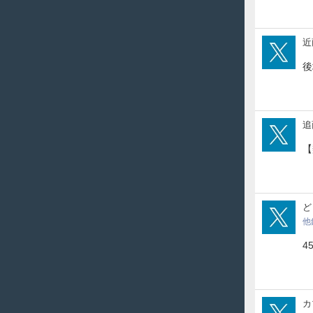
gro
近
後
oish
追
【
tac
ど
他
4
kab
カ