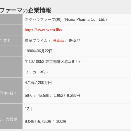
ファーマ
企業情報
の
ネクセラファーマ(株)（Nxera Pharma Co., Ltd.）
https://www.nxera.life/
業界
東証プライム
医薬品
医薬品
1990年06月22日
〒107-0052 東京都港区赤坂9-7-2
Ｃ．カーギル
471億7,200万円
平均年齢
58人
45.5歳
1,952万9,299円
12月
数
売買単
9,049万6,735株
100株