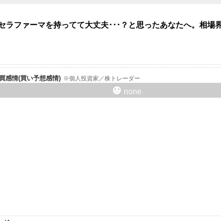
クセラファーマを持ってて大丈夫･･･？と思ったあなたへ。相
er売買感情(買い予想感情)
個人投資家／株トレーダー
none