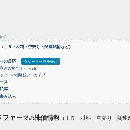
表示
（ＩＲ・材料・空売り・関連銘柄など）
ーの反応
ツイート一覧を表示
家達の株予想・IR反応
ッターの相場観アーカイブ
ース
記事
書き込み
ラファーマ
株価情報
の
（ＩＲ・材料・空売り・関連