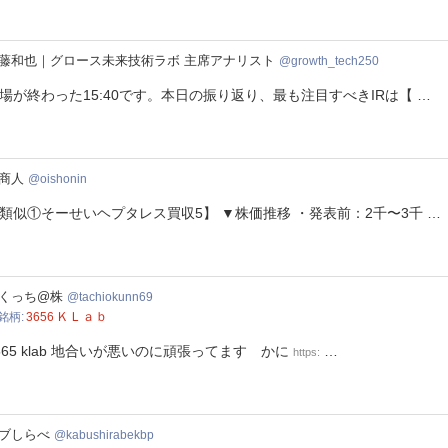
wth_tech250
藤和也｜グロース未来技術ラボ 主席アナリスト
growth_tech250
場が終わった15:40です。本日の振り返り、最も注目すべきIRは【 …
onin
商人
oishonin
類似①そーせいヘプタレス買収5】 ▼株価推移 ・発表前：2千〜3千 …
hiokunn69
くっち@株
tachiokunn69
ＫＬａｂ
銘柄
3656
565 klab 地合いが悪いのに頑張ってます かに
…
https:
ushirabekbp
ブしらべ
kabushirabekbp