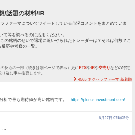
想/話題の材料/IR
セラファーマについてツイートしている市況コメントをまとめていま
ついて等を調べるのに活用ください。
？この銘柄のせいで退場に追いやられたトレーダーは？それは何故？こ
る反応や考察の一覧。
ーの反応の一部（続きは別ページで表示）更に
PTS
や
IR
や
空売り
などの特定
絞り込む事を推奨します。
4565 ネクセラファーマ
新着順
I分析で最も期待値が高い銘柄です。
https://plenus-investment.com/
6月27日 07時05分
 …