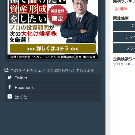
銘柄ランキ
投
資
話題株
顧
関連銘柄
問
G
シン
ブラ
企業検索ワ
ブログ
ir
このサイトをシェア
ご感想お待ちしております
Twitter
Facebook
はてな