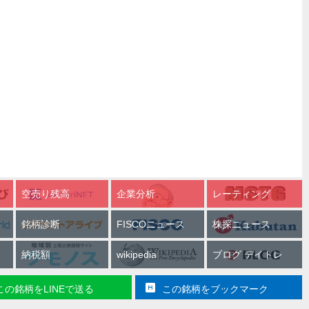
空売り残高
企業分析
レーティング
銘柄診断
FISCOニュース
株探ニュース
納税額
wikipedia
ブログ デイトレ
この銘柄をLINEで送る
この銘柄をブックマーク