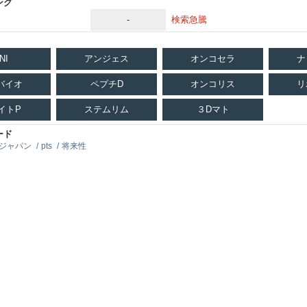
ング
-
検索急騰
NI
アンジェス
オンコセラ
ナ
バイオ
ペプチD
オンコリス
リ
イトP
ステムリム
３Dマト
ード
ジャパン
pts
将来性