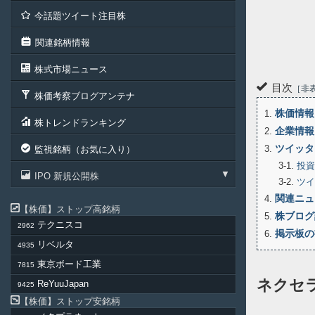
今話題ツイート注目株
関連銘柄情報
株式市場ニュース
目次
非
株価考察ブログアンテナ
株価情報
1
株トレンドランキング
企業情報
2
ツイッタ
3
監視銘柄（お気に入り）
3-1
投資
IPO 新規公開株
3-2
ツイ
関連ニュ
4
株価
ストップ高銘柄
株ブログ
5
テクニスコ
2962
掲示板の
6
リベルタ
4935
東京ボード工業
7815
ネクセ
ReYuuJapan
9425
株価
ストップ安銘柄