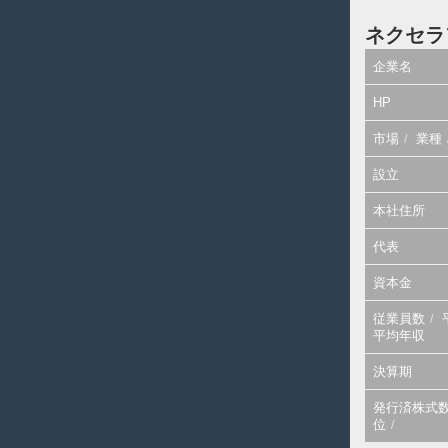
ネクセラ
企業名
HP
市場
業種
設立
本社住所
代表
資本金
従業員数
平均年収
決算期
発行済株式
位