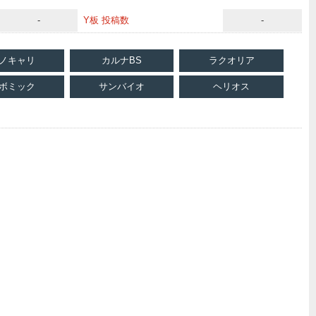
-
Y板 投稿数
-
ノキャリ
カルナBS
ラクオリア
ボミック
サンバイオ
ヘリオス