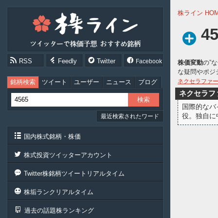
株
株ライン HO
ラ
イ
4
ン
［ツ
イ
RSS
Feedly
Twitter
Facebook
株価変動
の”
ッ
な疑問やポジ
タ
ー
ネクセラファ
銘柄検索
ツイート
ユーザー
ニュース
ブログ
で
ネクセラフ
株
国際的なバ
価
役。独自に
最近検索されたワード
予
想
お
国内株式銘柄・株価
す
す
株式投資ツイッターアカウント
め
銘
Twitter株銘柄ツイートリアルタイム
柄］
株垢ランクリアルタイム
過去の話題株ランキング