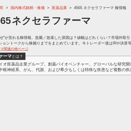
ME
>
国内株式銘柄・株価
>
医薬品業
>
4565 ネクセラファーマ 株情報
565
ネクセラファーマ
なぜ”が見れる株情報。急騰／急落した原因は？値幅はどれくらい？市場外取引
ショントークから株煽りまでをまとめています。今トレーダー達はIRや決算
ーマ関連の他ページ
ァーマ
とは？
イオ医薬品企業グループ。創薬バイオベンチャー。グローバルな研究開
中枢神経系、がん、代謝、および希少もしくは特殊な疾患など複数の疾