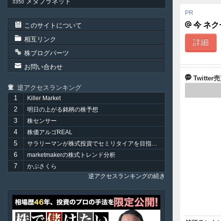
メタプラネット
3350
今 ネ
このサイトについて
相互リンク
詳細
株ブログパーツ
お問い合わせ
Twitt
逆アクセスランキング
1
Killer Market
2
明日の上がる銘柄の株予想
3
株センサー
4
株価アルゴREAL
5
サラリーマンが株式投資でセミリタイアを目指してみました。
6
marketmakerの株式トレンド分析
7
かぶさくら
逆アクセスランキングの続き
ア
テ
ル