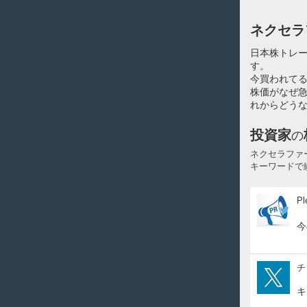
ネクセラ
日本株トレ
す。
今買われてる
株価がなぜ
れからどうな
投資家
の
ネクセラファ
キーワードで
Ple
Pl
今
iku
チ
キ