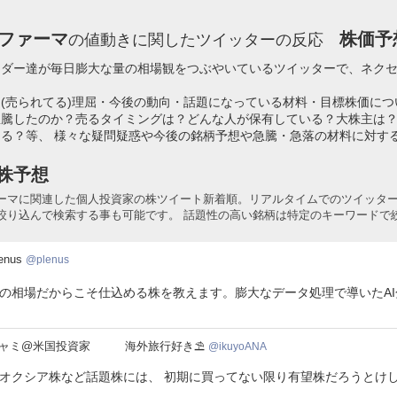
ファーマ
株価予
の値動きに関したツイッターの反応
ーダー達が毎日膨大な量の相場観をつぶやいているツイッターで、ネク
(売られてる)理屈・今後の動向・話題になっている材料・目標株価に
急騰したのか？売るタイミングは？どんな人が保有している？大株主は
る？等、 様々な疑問疑惑や今後の銘柄予想や急騰・急落の材料に対す
株予想
ーマに関連した個人投資家の株ツイート新着順。リアルタイムでのツイッタ
絞り込んで検索する事も可能です。 話題性の高い銘柄は特定のキーワードで
nus
enus
plenus
の相場だからこそ仕込める株を教えます。膨大なデータ処理で導いたA
yoANA
ャミ@米国投資家 海外旅行好き⛱️
ikuyoANA
オクシア株など話題株には、 初期に買ってない限り有望株だろうとけし