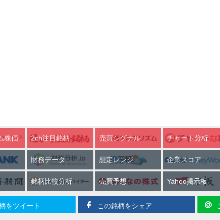
ム株価
2ch注目銘柄
売買シグナル
チャート分析
財務データ
想定レンジ
企業スコア
銘柄比較分析
売買予想
Yahoo掲示板
柄をツイート
この銘柄をシェア