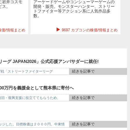
に岩井コスモ
アーケードゲームやコンシューマーゲームの
ビス。
開発・販売。モンスターハンター、ストリー
トファイター等アクション系に人気作品多
数。
株価/情報まとめ
9697 カプコンの株価/情報まとめ
グ JAPAN2026」公式応援アンバサダーに就任!
続きを記事で
グ戦「ストリートファイターリーグ
00万円を義援金として熊本県に寄付へ
続きを記事で
復旧・復興支援に役立ててもらうため、
続きを記事で
ッジした。目標株価は２０００円。中東情