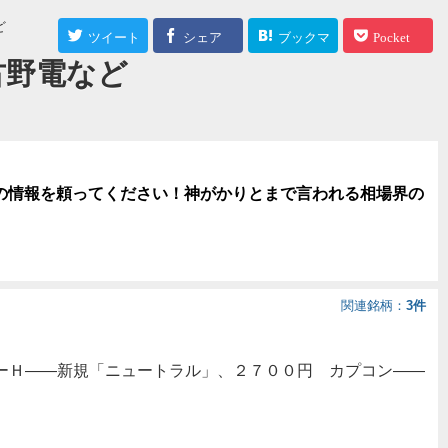
ど
ツイート
シェア
ブックマ
Pocket
古野電など
ーク
の情報を頼ってください！神がかりとまで言われる相場界の
関連銘柄
3件
ーＨ――新規「ニュートラル」、２７００円 カプコン――