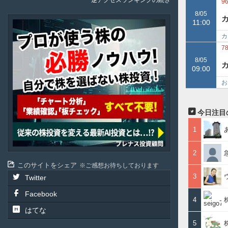
逆アクセスランキングの続き
勢
9
8/05
11:00
Plenus
カ
ス
7
8/05
09:00
お
の
今日注目
1
2
このサイトをシェア
ご感想お待ちしております
3
Twitter
Facebook
4
はてな
5