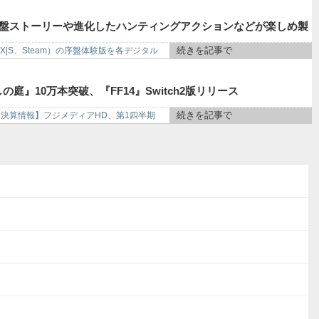
…序盤ストーリーや進化したハンティングアクションなどが楽しめ製
続きを記事で
esX|S、Steam）の序盤体験版を各デジタル
10万本突破、『FF14』Switch2版リリース
続きを記事で
【決算情報】フジメディアHD、第1四半期