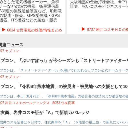
めとした電気機器メーカー。魚群
大坂地盤の金融持株会社。傘下
ナーなどの漁労機器、衛星通信装
証券、祝いコスモビジネスサー
SS関連の無線通信装置など、舶用電
の製造・販売。GPS受信機・GPS
機器、ITS機器などの製造・販売
8707 岩井コスモＨＤの
6814 古野電気の株価/情報まとめ
関連ニュース
697
カプコン
カプコン、「ぶいすぽっ!」が今シーズンも「ストリートファイターリー
プコンは、『ストリートファイター6』を用いて行われるカプコン公式チームリー
APAN2026」について、昨シーズン…
697
カプコン
カプコン、「令和8年熊本地震」の被災者・被災地への支援として10
プコンは、本日（8月7日）、「令和8年熊本地震」の被災者の救済および被災地の
000万円を義援金として熊本県に…
707
岩井コスモホールディングス
8053
住友商事
住友商、岩井コスモ証が「A」で新規カバレッジ
井コスモ証券は５日付で、住友商事を「Ａ」（５段階の最上位）で新規にカバレ