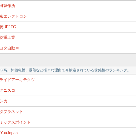
田製作所
京エレクトロン
菱UFJFG
菱重工業
ヨタ自動車
Ｓ高、株価急騰、暴落など様々な理由で今検索されている株銘柄のランキング。
ライドアーキテクツ
クニスコ
ンカ
タプラネット
ミックスポイント
YuuJapan