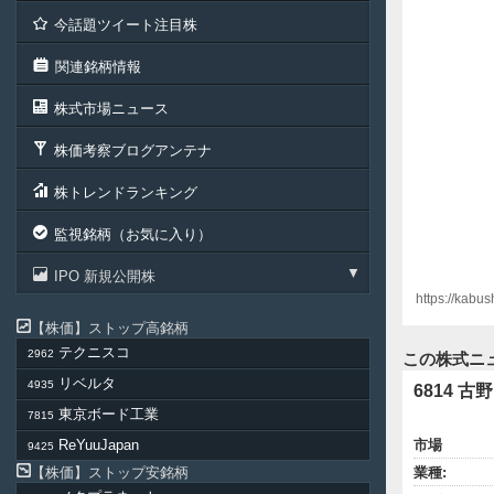
今話題ツイート注目株
関連銘柄情報
株式市場ニュース
株価考察ブログアンテナ
株トレンドランキング
監視銘柄（お気に入り）
IPO 新規公開株
https://kabu
株価
ストップ高銘柄
テクニスコ
2962
この株式ニ
リベルタ
4935
6814 古
東京ボード工業
7815
ReYuuJapan
市場
9425
株価
ストップ安銘柄
業種: