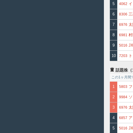
5
イ
4062
6
三
8306
7
太
6976
8
村
6981
9
J
5016
10
ト
7203
話題株（
この1ヶ月間
1
フ
5803
2
ソ
9984
3
太
6976
4
ア
6857
5
J
5016