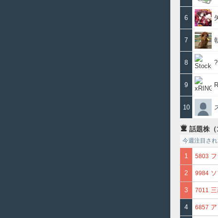
6
7
8
9
R
10
話題株（
今週注目され
1
フ
5803
2
ソ
9984
3
三
7011
4
ア
6857