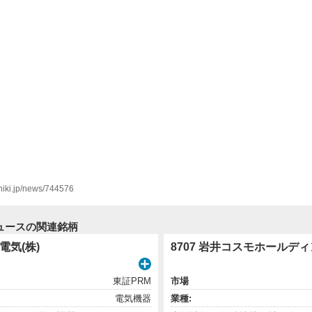
shiki.jp/news/744576
ュースの関連銘柄
野電気(株)
8707 岩井コスモホールディ
東証PRM
市場
電気機器
業種: