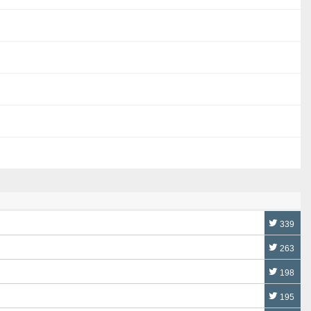
339
263
198
195