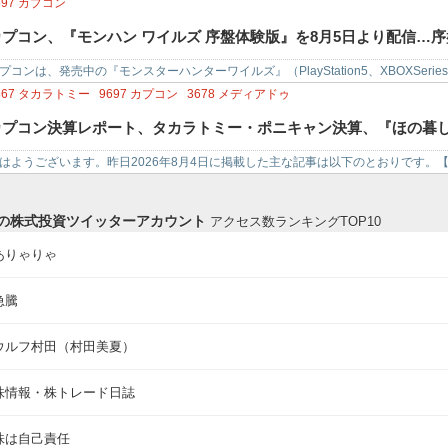
の影響が想定を下回る見通しであり…
697
カプコン
カプコン、『モンハン ワイルズ 序盤体験版』を8月5日より配信
プコンは、発売中の『モンスターハンターワイルズ』（PlayStation5、XBOXSeri
品版にセーブデータ引き継ぎ可
トア…
867
タカラトミー
9697
カプコン
3678
メディアドゥ
カプコン決算レポート、タカラトミー・ポニキャン決算、『ほの暮しの庭』
はようございます。昨日2026年8月4日に掲載した主な記事は以下のとおりです。
デジタル事業収入が58%増…
の株式投資ツイッターアカウント
アクセス数ランキングTOP10
ありゃりゃ
急騰
ウルフ村田（村田美夏）
株情報・株トレード日誌
株は自己責任