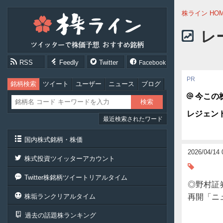
株
株ライン HO
ラ
イ
レ
ン
［ツ
イ
RSS
Feedly
Twitter
Facebook
ッ
タ
ー
銘柄検索
ツイート
ユーザー
ニュース
ブログ
で
今この
株
価
レジェン
最近検索されたワード
予
想
お
国内株式銘柄・株価
す
2026/04/14 
す
株式投資ツイッターアカウント
め
銘
Twitter株銘柄ツイートリアルタイム
柄］
◎野村証
株垢ランクリアルタイム
再開「ニ
過去の話題株ランキング