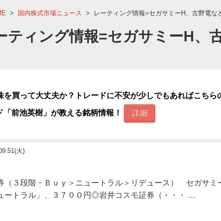
ME
>
国内株式市場ニュース
>
レーティング情報=セガサミーH、古野電な
ーティング情報=セガサミーH、
株を買って大丈夫か？トレードに不安が少しでもあればこちら
ド「前池英樹」が教える銘柄情報！
詳細
09:51(火)
券（３段階・Ｂｕｙ＞ニュートラル＞リデュース） セガサミ
ュートラル」、３７００円◎岩井コスモ証券（・・・