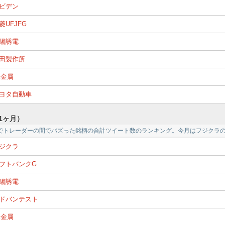
ビデン
菱UFJFG
陽誘電
田製作所
X金属
ヨタ自動車
1ヶ月）
でトレーダーの間でバズった銘柄の合計ツイート数のランキング。今月はフジクラ
ジクラ
フトバンクG
陽誘電
ドバンテスト
X金属