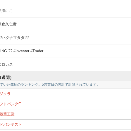
矢澤にこ
朝倉久仁彦
??ハクナマタタ??
ING ?? #Investor #Trader
スロカス
1週間）
ていた銘柄のランキング。5営業日の累計で計算されています。
ジクラ
フトバンクG
菱重工業
ドバンテスト