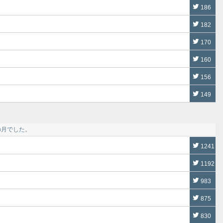
186
182
170
160
156
149
の月でした。
1241
1192
983
875
830