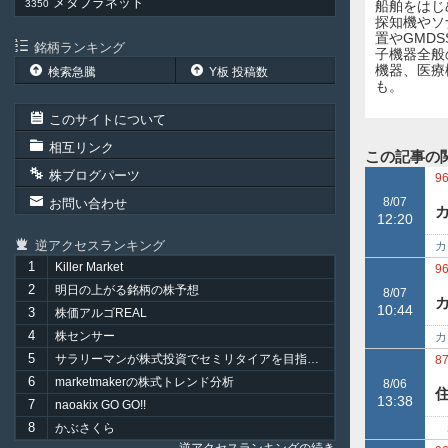
メタプラネット
3350
船舶をはじ
探知機やソ
置やGMD
銘柄ランキング
子機器全般
機器、医療
検索急騰
Y板 投稿数
も。
このサイトについて
相互リンク
この記事の
株ブログパーツ
9
8/07
お問い合わせ
12:20
逆アクセスランキング
カ
1
Killer Market
J
9
2
明日の上がる銘柄の株予想
8/07
10:44
3
株価アルゴREAL
4
株センサー
カ
5
サラリーマンが株式投資でセミリタイアを目指してみました。
1
8
6
marketmakerの株式トレンド分析
8/06
13:38
7
naoakix GO GO!!
8
かぶさくら
岩