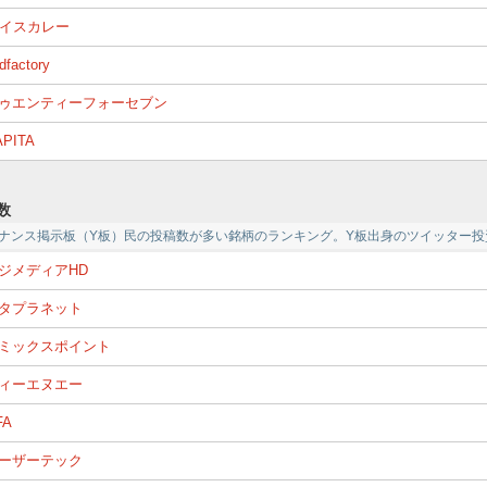
イスカレー
dfactory
ゥエンティーフォーセブン
APITA
数
ァイナンス掲示板（Y板）民の投稿数が多い銘柄のランキング。Y板出身のツイッター
ジメディアHD
タプラネット
ミックスポイント
ィーエヌエー
FA
ーザーテック