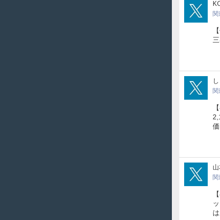
Koz
KO
関
【
三
687
し
関
【
2
価
111
山
関
【
ッ
は