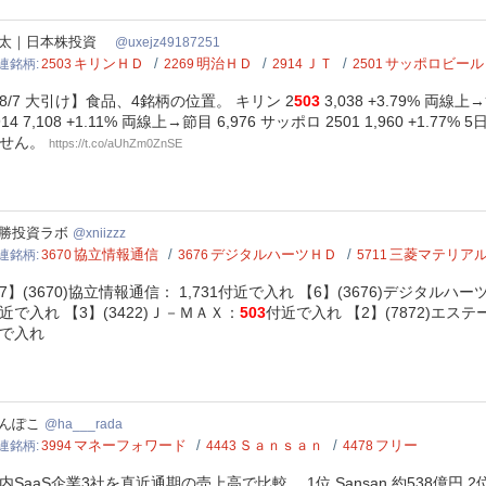
jz49187251
太｜日本株投資
uxejz49187251
キリンＨＤ
明治ＨＤ
ＪＴ
サッポロビール
連銘柄
2503
2269
2914
2501
8/7 大引け】食品、4銘柄の位置。 キリン 2
503
3,038 +3.79% 両線上→
914 7,108 +1.11% 両線上→節目 6,976 サッポロ 2501 1,960
せん。
https://t.co/aUhZm0ZnSE
zzz
勝投資ラボ
xniizzz
協立情報通信
デジタルハーツＨＤ
三菱マテリア
連銘柄
3670
3676
5711
7】(3670)協立情報通信： 1,731付近で入れ 【6】(3676)デジタルハー
近で入れ 【3】(3422)Ｊ－ＭＡＸ：
503
付近で入れ 【2】(7872)エステ
で入れ
__rada
んぽこ
ha___rada
マネーフォワード
Ｓａｎｓａｎ
フリー
連銘柄
3994
4443
4478
内SaaS企業3社を直近通期の売上高で比較。 1位 Sansan 約538億円 