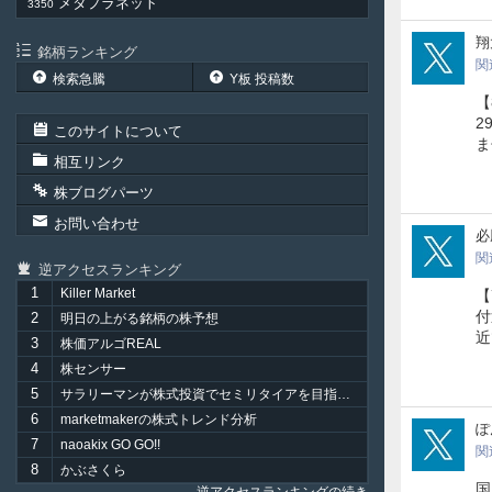
メタプラネット
3350
uxe
翔
銘柄ランキング
関
検索急騰
Y板 投稿数
【
2
このサイトについて
ま
相互リンク
株ブログパーツ
お問い合わせ
xnii
必
関
逆アクセスランキング
1
Killer Market
【
付
2
明日の上がる銘柄の株予想
近
3
株価アルゴREAL
4
株センサー
5
サラリーマンが株式投資でセミリタイアを目指してみました。
6
marketmakerの株式トレンド分析
ha_
ぽ
7
naoakix GO GO!!
関
8
かぶさくら
国