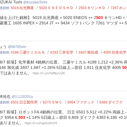
ukaiToshi
ZUKAI Toshi
KozukaiToshi
出光興産
ＥＮＥＯＳＨＤ
キリンＨＤ
ホン
連銘柄
5019
5020
2503
7267
値を上げた銘柄】 5019 出光興産 + 5020 ENEOS ++ 2
503
キリンHD + 7
菱重工 1605 INPEX + 2914 JT ++ 9434 ソフトバンク 7261 マツダ ++ 5
65om
ょう
68765om
三菱ケミカルＧ
三井化学
旭化成
住友化学
連銘柄
4188
4183
3407
4005
8/7 前場】化学素材 4銘柄の位置。 三菱ケミカル 4188 1,212 +2.36% 両
,146 旭化成 3407 1,687 +1.26% 5日線上→節目 1,811 住友化学 4005
50
ではありません。
https://t.co/vNdffpzvQK
20201a
本拓也
11120201a
日立製作所
ＳＭＣ
ファナック
ダイフク
連銘柄
6501
6273
6954
6383
8/7 前場】ロボットFA 4銘柄の位置。 日立 6501 5,512 +0.22% 両線上→節目
ク 6954 6,
503
+1.14% 5日線上→節目 6,809 ダイフク 6383 6,18
ありません。
https://t.co/mg4soIHzHi