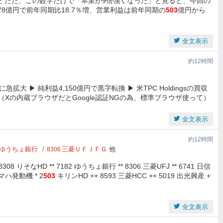
ました ただ、この数字だけで「本業が9倍強くなった」と見ると、今回の
078億円で前年同期比18.7％増、営業利益は前年同期の
503
億円から
全文表示
約12時間
億に急拡大 ▶ 純利益4,150億円で黒字転換 ▶ 米TPC Holdingsの買収
（Xの内蔵ブラウザだとGoogle認証NGの為、標準ブラウザ使って）
全文表示
約12時間
ゆうちょ銀行
三菱ＵＦＪＦＧ
他
8306
8 りそなHD ** 7182 ゆうちょ銀行 ** 8306 三菱UFJ ** 6741 日信
2 ヤマハ発動機 * 2
503
キリンHD ++ 8593 三菱HCC ++ 5019 出光興産 +
全文表示