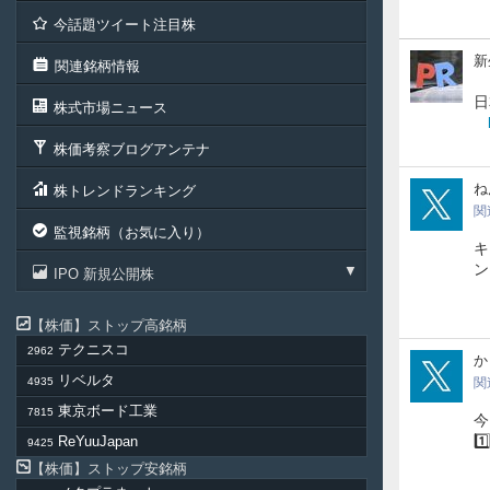
今話題ツイート注目株
新
新
関連銘柄情報
生
ジ
日
株式市場ニュース
ャ
パ
株価考察ブログアンテナ
ン
投
Nen
ね
株トレンドランキング
資
関
監視銘柄（お気に入り）
キ
ン
IPO 新規公開株
株価
ストップ高銘柄
テクニスコ
2962
180
リベルタ
4935
関
東京ボード工業
7815
今
1️
ReYuuJapan
9425
株価
ストップ安銘柄