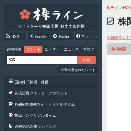
株
株ライン HO
ラ
イ
株
ン
［ツ
イ
RSS
Feedly
Twitter
Facebook
話題株ランキ
ッ
タ
ー
銘柄検索
銘柄検索
ツイート
ユーザー
ニュース
ブログ
で
株
価
最近検索されたワード
予
想
お
国内株式銘柄・株価
す
す
株式投資ツイッターアカウント
め
銘
Twitter株銘柄ツイートリアルタイム
柄］
株垢ランクリアルタイム
過去の話題株ランキング