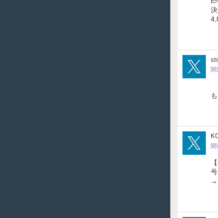
E
決
4
sto
st
関
8
も
Koz
KO
関
【
号
→