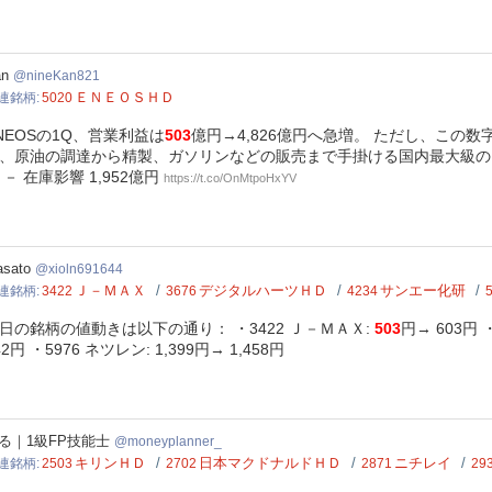
eKan821
an
nineKan821
ＥＮＥＯＳＨＤ
連銘柄
5020
NEOSの1Q、営業利益は
503
億円→4,826億円へ急増。 ただし、この数
、原油の調達から精製、ガソリンなどの販売まで手掛ける国内最大級のエネ
 － 在庫影響 1,952億円
https://t.co/OnMtpoHxYV
ln691644
sato
xioln691644
Ｊ－ＭＡＸ
デジタルハーツＨＤ
サンエー化研
連銘柄
3422
3676
4234
日の銘柄の値動きは以下の通り： ・3422 Ｊ－ＭＡＸ:
503
円→ 603円 
42円 ・5976 ネツレン: 1,399円→ 1,458円
eyplanner_
る｜1級FP技能士
moneyplanner_
キリンＨＤ
日本マクドナルドＨＤ
ニチレイ
連銘柄
2503
2702
2871
29