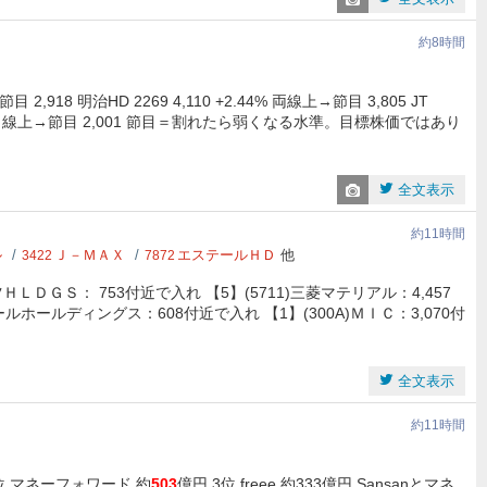
約8時間
節目 2,918 明治HD 2269 4,110 +2.44% 両線上→節目 3,805 JT
 +1.77% 5日線上→節目 2,001 節目＝割れたら弱くなる水準。目標株価ではあり
全文表示
約11時間
ル
Ｊ－ＭＡＸ
エステールＨＤ
他
3422
7872
ツＨＬＤＧＳ： 753付近で入れ 【5】(5711)三菱マテリアル：4,457
ールホールディングス：608付近で入れ 【1】(300A)ＭＩＣ：3,070付
全文表示
約11時間
2位 マネーフォワード 約
503
億円 3位 freee 約333億円 Sansanとマネ