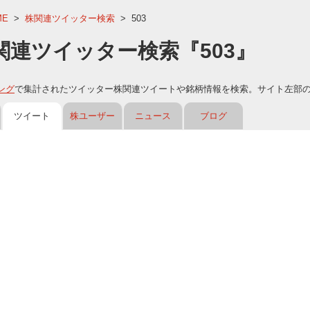
ME
>
株関連ツイッター検索
>
503
関連ツイッター検索『503』
ング
で集計されたツイッター株関連ツイートや銘柄情報を検索。サイト左部
ツイート
株ユーザー
ニュース
ブログ