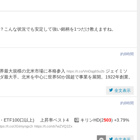
？こんな状況でも安定して強い銘柄を1つだけ教えますね。
約8時間
世界最大規模の北米市場に本格参入
ジェイミソ
https://t.co/VmDqg6Su2b
最大手。北米を中心に世界50か国超で事業を展開。1922年創業。
全文表示
約8時間
単元・ETF100口以上) 上昇率ベスト4 1️⃣ キリンHD(2
503
) +3.79%
ttps://t.co/JGtmyngx2r
https://t.co/vb7wZVQ2Zx
全文表示