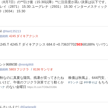
（8月7日）の**引け後（15:30以降）**に注目度が高い決算は以下です。
レイ（2871） 15:30 ユーグレナ（2931） 15:30 インターメスティック（26
D（3034） 15:30
l135213
il
Neil135213
ダイキアクシス
連銘柄
4245
4245.T 4245.T ダイキアクシス 684.0 +0.73637702
503
68188% リ
tg968
ント968M3B
mintg968
フジクラ
サンリオ
連銘柄
5803
8136
秋なのに真夏な陽気、残暑が戻ってきたね 株価は秋風よ、644円安、
いけど、午後のフジクラ決算でどう動くか
は
もちろ
#ランチ
#中華そば
のない金曜日
ハナ
https://t.co/xTO0luOGBA
ene8l
んさいもえだ❕️
Darlene8l