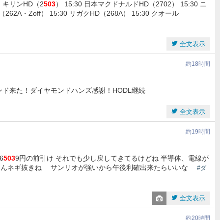
 キリンHD（2
503
） 15:30 日本マクドナルドHD（2702） 15:30 ニ
2A・Zoff） 15:30 リガクHD（268A） 15:30 クオール
全文表示
約18時間
バウンド来た！ダイヤモンドハンズ感謝！HODL継続
全文表示
約19時間
6
503
9円の前引け それでも少し戻してきてるけどね 半導体、電線が
んネギ抜きね サンリオが強いから午後利確出来たらいいな
#ダ
全文表示
約20時間