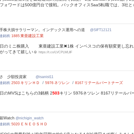
フォワードは500億円台で接戦。バックオフィスSaaS転職では、3社
T12121
手株大損サラリーマン。インデックス運用への道
SIFT12121
東亜建設工業
連銘柄
1885
日のミニ株購入 東亜建設工業✖︎1株 インベスコの保有額変更し忘れ
がってきて嬉しい☺️
https://t.co/LVCPLWLllF
ist11
まさ 少額投資家
isanist11
キリンＨＤ
ネツレン
リテールパートナーズ
連銘柄
2503
5976
8167
日のMVSはこちらの3銘柄 2
503
キリン 5976ネツレン 8167リテール
igin_watch
銀Watch
nichigin_watch
ＥＮＥＯＳＨＤ
連銘柄
5020