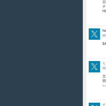
日
チ
H
Nei
Ne
関
$
min
ミ
関
立
弱
レ
Darl
て