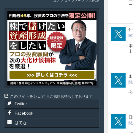
逆アクセスランキングの続き
ー
ア
テ
ル
SIF
仕
投
資
関
顧
本
問
上
isan
関
今
このサイトをシェア
ご感想お待ちしております
Twitter
Facebook
nich
日
はてな
関