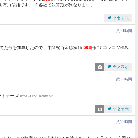
とも有力候補です。 ※各社で決算期が異なります。
全文表示
約11時間
てた分を加算したので、年間配当金総額15,
503
円に⤴️ コツコツ積み
全文表示
約12時間
パートナーズ
https://t.co/CaZa8sbfrj
全文表示
約12時間