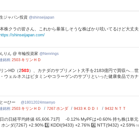
生ジャパン投資
shinseijapan
本株クラの皆さん、これから暴落しそうな株ばかり呟いてるけど大丈夫
https://shinseijapan.com/
rings
んりん @ 年輪投資家
Nenrings
キリンＨＤ
連銘柄
2503
リンHD（2
503
）、カナダのサプリメント大手を2183億円で買収へ…
・ウェルネスはビタミンやコラーゲンのサプリといった健康食品でカナダ
12024msenyo
かとーひー
18012024msenyo
キリンＨＤ
ホンダ
ＫＤＤＩ
ＮＴＴ
連銘柄
2503
7267
9433
9432
日の日経平均終値 65,606.71円 -0.12% MyPFは+0.60% 持ち株(1
⃣ ホンダ(7267) +2.90% 3️⃣ KDDI(9433) +2.76% 4️⃣ NTT(9432) +2.59%
h