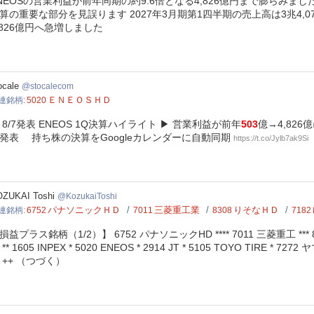
NEOSの営業利益が前年同期の約9.6倍となる4,826億円まで膨らみ
算の重要な部分を見誤ります 2027年3月期第1四半期の売上高は3兆4,
,826億円へ急増しました
calecom
ocale
stocalecom
ＥＮＥＯＳＨＤ
連銘柄
5020
/7発表 ENEOS 1Q決算ハイライト ▶ 営業利益が前年
503
億→4,826
発表 持ち株の決算をGoogleカレンダーに自動同期
https://t.co/Jylb7ak9Si
ukaiToshi
ZUKAI Toshi
KozukaiToshi
パナソニックＨＤ
三菱重工業
りそなＨＤ
連銘柄
6752
7011
8308
7182
損益プラス銘柄（1/2）】 6752 パナソニックHD **** 7011 三菱重工 *** 830
 ** 1605 INPEX * 5020 ENEOS * 2914 JT * 5105 TOYO TIRE * 727
 ++ （つづく）