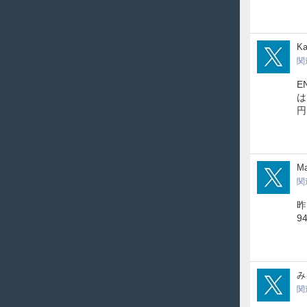
nin
K
関
E
は
円
xio
Ma
関
昨
9
mon
み
関