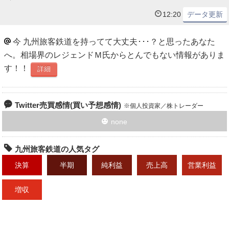
12:20
データ更新
今 九州旅客鉄道を持ってて大丈夫･･･？と思ったあなた
へ。相場界のレジェンドＭ氏からとんでもない情報がありま
す！！
詳細
Twitter売買感情(買い予想感情)
個人投資家／株トレーダー
none
九州旅客鉄道の人気タグ
決算
半期
純利益
売上高
営業利益
増収