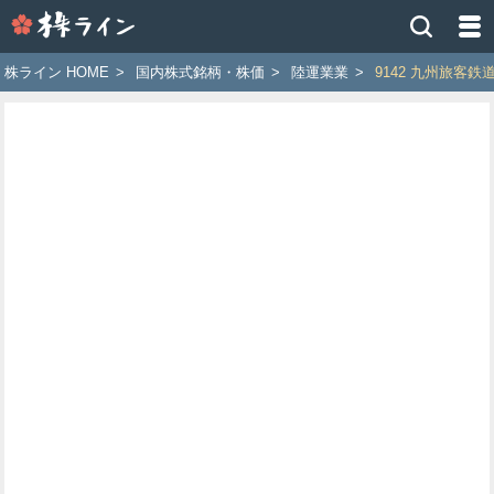
株
ラ
イ
株ライン HOME
>
国内株式銘柄・株価
>
陸運業業
>
9142 九州旅客鉄
ン
［ツ
イ
ッ
タ
ー
で
株
価
予
想
お
す
す
め
銘
柄］