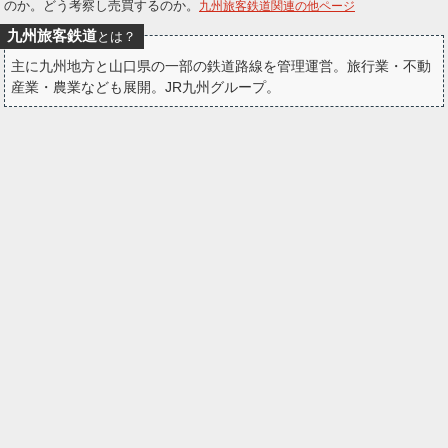
のか。どう考察し売買するのか。
九州旅客鉄道関連の他ページ
ー
九州旅客鉄道
とは？
ク
主に九州地方と山口県の一部の鉄道路線を管理運営。旅行業・不動
産業・農業なども展開。JR九州グループ。