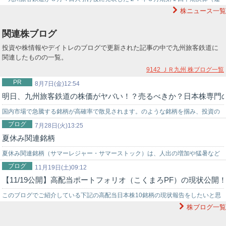
株ニュース一覧
結）は売上高１２５８億１９００万円（前年同期比７．１％増）、純利益１５７
億円…
関連株ブログ
投資や株情報やデイトレのブログで更新された記事の中で九州旅客鉄道に
関連したものの一覧。
9142 ＪＲ九州
株ブログ一覧
PR
8月7日(金)12:54
明日、九州旅客鉄道の株価がヤバい！？売るべきか？日本株専門
国内市場で急騰する銘柄が高確率で散見されます。のような銘柄を掴み、投資の
ブログ
世界でチャンスを狙うなら信頼できる投資助言を得ることが重要です。弊社では
7月28日(火)13:25
夏休み関連銘柄
投資戦略に困っている初心者の投資家様をサポートする環境を…
夏休み関連銘柄（サマーレジャー・サマーストック）は、人出の増加や猛暑など
ブログ
の季節的要因によって需要が急増するセクターです。大きく分けて「移動・旅行
11月19日(土)09:12
【11/19公開】高配当ポートフォリオ（こくまろPF）の現状公開
（イ…
このブログでご紹介している下記の高配当日本株10銘柄の現状報告をしたいと思
株ブログ一覧
います。 ========①花王(4452)②日本たばこ産業(2914)③…