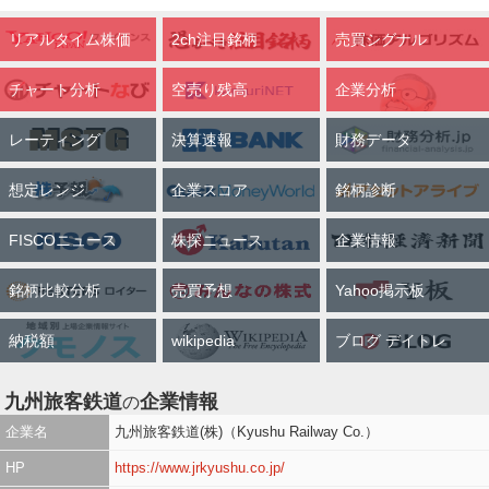
リアルタイム株価
2ch注目銘柄
売買シグナル
チャート分析
空売り残高
企業分析
レーティング
決算速報
財務データ
想定レンジ
企業スコア
銘柄診断
FISCOニュース
株探ニュース
企業情報
銘柄比較分析
売買予想
Yahoo掲示板
納税額
wikipedia
ブログ デイトレ
九州旅客鉄道
企業情報
の
企業名
九州旅客鉄道(株)（Kyushu Railway Co.）
HP
https://www.jrkyushu.co.jp/