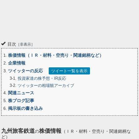
目次
非表示
株価情報（ＩＲ・材料・空売り・関連銘柄など）
1
企業情報
2
ツイッターの反応
3
ツイート一覧を表示
3-1
投資家達の株予想・IR反応
3-2
ツイッターの相場観アーカイブ
関連ニュース
4
株ブログ記事
5
掲示板の書き込み
6
九州旅客鉄道
株価情報
の
（ＩＲ・材料・空売り・関連銘柄な
ど）