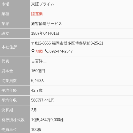
市場
東証プライム
業種
陸運業
業界
旅客輸送サービス
設立
1987年04月01日
〒812-8566 福岡市博多区博多駅前3-25-21
本社住所
地図
092-474-2547
MAP
TEL
代表
古宮洋二
資本金
160億円
従業員数
6,460人
平均年齢
42.7歳
平均年収
586万7,441円
決算期
3月
発行済株式数
1億5,464万9,000株
売買単位
100株