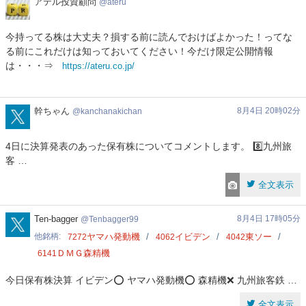
ア
アテル投資顧問
ateru
テ
ル
今持ってる株は大丈夫？損する前に読んでおけばよかった！ってな
投
る前にこれだけは知っておいてください！今だけ限定公開情報
資
は・・・⇒
https://ateru.co.jp/
顧
問
kanchanakichan
幹ちゃん
8月4日 20時02分
kanchanakichan
4日に決算発表のあった保有株についてコメントします。 8️⃣九州旅
客 …
全文表示
Tenbagger99
Ten-bagger
8月4日 17時05分
Tenbagger99
他銘柄
ヤマハ発動機
イビデン
東ソー
7272
4062
4042
ＤＭＧ森精機
6141
今日保有株決算 イビデン⭕️ ヤマハ発動機⭕️ 森精機❌ 九州旅客鉄 …
全文表示