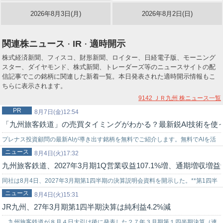
2026年8月3日(月)
2026年8月2日(日)
関連株ニュース
IR
適時開示
・
・
株式経済新聞、フィスコ、財形新聞、ロイター、日経電子版、モーニング
スター、ダイヤモンド、株式新聞、トレーダーズ等のニュースサイトの配
信記事でこの銘柄に関連した新着一覧。本日発表された適時開示情報もこ
ちらに表示されます。
9142 ＪＲ九州
株ニュース一覧
PR
8月7日(金)12:54
「九州旅客鉄道」の売買タイミングがわかる？最新鋭AI技術を使
プレナス投資顧問の最新AIが導き出す銘柄を無料でご紹介します。無料でAIを活
ニュース
用した株式投資を始めてみませんか？上手く使いこなせれば…
8月4日(火)17:32
九州旅客鉄道、2027年3月期1Q営業収益107.1%増、通期増収増益
同社は8月4日、2027年3月期第1四半期の決算説明会資料を開示した。**第1四半
ニュース
期決算**営業収益は1,258億円で、対前年同期比7.1%増加した…
8月4日(火)15:31
JR九州、27年3月期第1四半期決算は純利益4.2%減
九州旅客鉄道が８月４日大引け後に発表した２７年３月期第１四半期決算（連