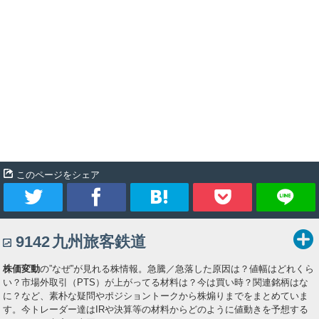
このページをシェア
ツ
シ
ブ
Pocket
9142
九州旅客鉄道
イ
ェ
ッ
株価変動
の”なぜ”が見れる株情報。急騰／急落した原因は？値幅はどれくら
ー
ア
ク
い？市場外取引（PTS）が上がってる材料は？今は買い時？関連銘柄はな
に？など、素朴な疑問やポジショントークから株煽りまでをまとめていま
ト
マ
す。今トレーダー達はIRや決算等の材料からどのように値動きを予想する