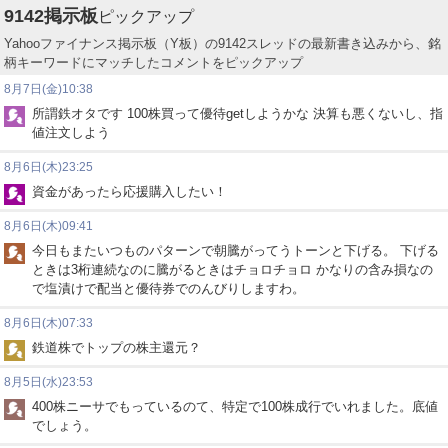
9142
掲示板
ピックアップ
Yahooファイナンス掲示板（Y板）の9142スレッドの最新書き込みから、銘
柄キーワードにマッチしたコメントをピックアップ
8月7日(金)10:38
所謂鉄オタです 100株買って優待getしようかな 決算も悪くないし、指
値注文しよう
8月6日(木)23:25
資金があったら応援購入したい！
8月6日(木)09:41
今日もまたいつものパターンで朝騰がってうトーンと下げる。 下げる
ときは3桁連続なのに騰がるときはチョロチョロ かなりの含み損なの
で塩漬けで配当と優待券でのんびりしますわ。
8月6日(木)07:33
鉄道株でトップの株主還元？
8月5日(水)23:53
400株ニーサでもっているのて、特定で100株成行でいれました。底値
でしょう。