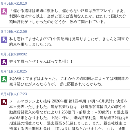
8月5日(水)18:10
「儲かる路線は迅速に復旧し、儲からない路線は放置プレイ」 まあ、
利潤を追求する以上、当然と言えば当然なんだが。はたして国鉄の分
割民営化が正しかったのかどうか、改めて問われている。
8月5日(水)12:56
私も忘れてませんよ(*'▽') 中間配当は見送りましたが、きちんと期末で
約束を果たしましたよね。
8月5日(水)09:02
寄りで買ったぜ！がんばって九州！！
8月4日(火)18:25
1Qが良くてまずはよかった。 これからの適時開示によっては機関達の
売り浴びせが来るだろうが、 皆に応援されてるからね。
8月4日(火)17:23
メールマガジンより抜粋 2026年度 第1四半期（4月〜6月累計）決算を
本日発表いたしました。連結営業収益は、鉄道旅客運輸収入の増や不
動産賃貸収入の増などにより1,258億円（前期比：＋83億円）と過去最
高の結果となりました。上記に伴い、連結営業利益、連結経常利益は6
期連続の増益となり、過去最高を記録しました。また、親会社株主に
帰属する四半期純利益は、2期ぶりに減益となりました。 なお、通期