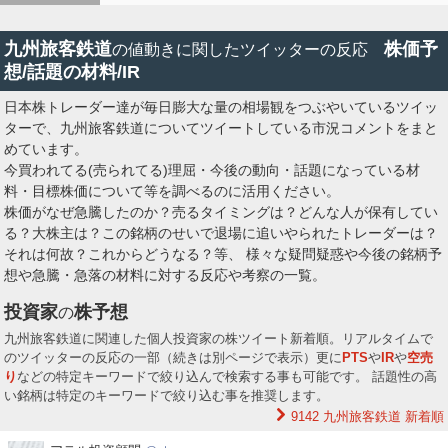
九州旅客鉄道
株価予
の値動きに関したツイッターの反応
想/話題の材料/IR
日本株トレーダー達が毎日膨大な量の相場観をつぶやいているツイッ
ターで、九州旅客鉄道についてツイートしている市況コメントをまと
めています。
今買われてる(売られてる)理屈・今後の動向・話題になっている材
料・目標株価について等を調べるのに活用ください。
株価がなぜ急騰したのか？売るタイミングは？どんな人が保有してい
る？大株主は？この銘柄のせいで退場に追いやられたトレーダーは？
それは何故？これからどうなる？等、 様々な疑問疑惑や今後の銘柄予
想や急騰・急落の材料に対する反応や考察の一覧。
投資家
株予想
の
九州旅客鉄道に関連した個人投資家の株ツイート新着順。リアルタイムで
のツイッターの反応の一部（続きは別ページで表示）更に
PTS
や
IR
や
空売
り
などの特定キーワードで絞り込んで検索する事も可能です。 話題性の高
い銘柄は特定のキーワードで絞り込む事を推奨します。
9142 九州旅客鉄道
新着順