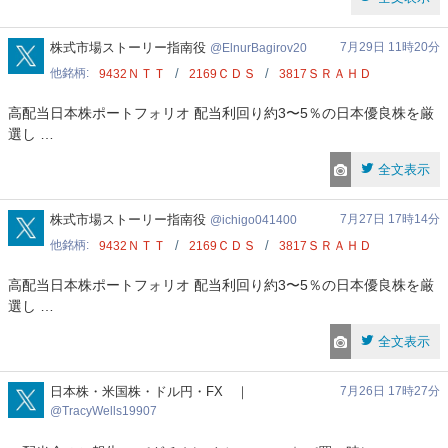
ElnurBagirov20
株式市場ストーリー指南役
7月29日 11時20分
ElnurBagirov20
他銘柄
ＮＴＴ
ＣＤＳ
ＳＲＡＨＤ
9432
2169
3817
高配当日本株ポートフォリオ 配当利回り約3〜5％の日本優良株を厳
選し …
全文表示
ichigo041400
株式市場ストーリー指南役
7月27日 17時14分
ichigo041400
他銘柄
ＮＴＴ
ＣＤＳ
ＳＲＡＨＤ
9432
2169
3817
高配当日本株ポートフォリオ 配当利回り約3〜5％の日本優良株を厳
選し …
全文表示
TracyWells19907
日本株・米国株・ドル円・FX ｜
7月26日 17時27分
TracyWells19907