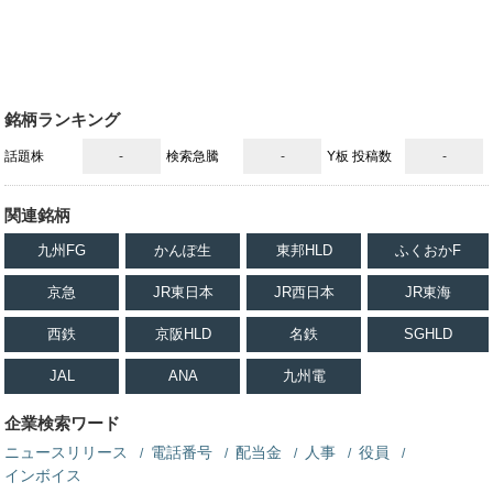
銘柄ランキング
話題株
-
検索急騰
-
Y板 投稿数
-
関連銘柄
九州FG
かんぽ生
東邦HLD
ふくおかF
京急
JR東日本
JR西日本
JR東海
西鉄
京阪HLD
名鉄
SGHLD
JAL
ANA
九州電
企業検索ワード
ニュースリリース
電話番号
配当金
人事
役員
インボイス