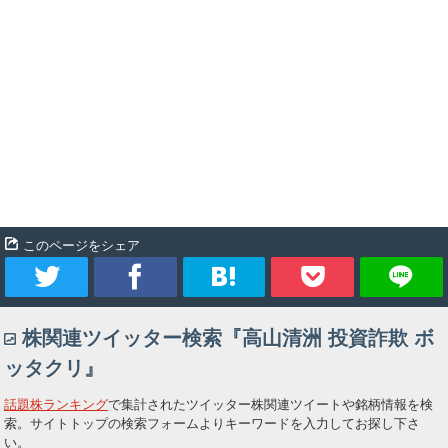
このページをシェア
ツ
シ
ブ
Pocket
株関連ツイッター検索『高山清洲 投資詐欺 ボ
イ
ェ
ッ
ッタクリ』
ー
ア
ク
話題株ランキング
で集計されたツイッター株関連ツイートや銘柄情報を検
索。サイトトップの検索フォームよりキーワードを入力してお探し下さ
ト
マ
い。