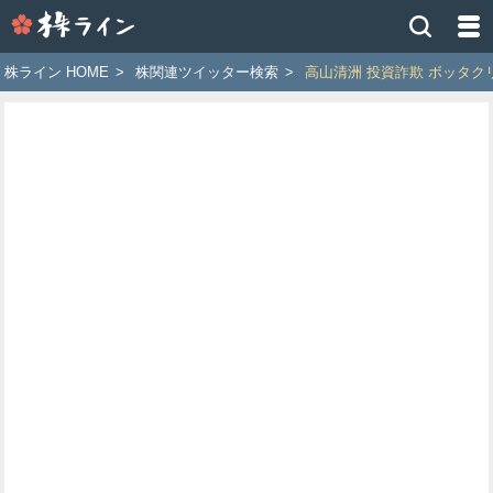
株
ラ
イ
株ライン HOME
>
株関連ツイッター検索
>
高山清洲 投資詐欺 ボッタク
ン
［ツ
イ
ッ
タ
ー
で
株
価
予
想
お
す
す
め
銘
柄］