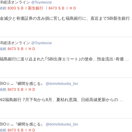
keizai
洋経済オンライン
Toyokeizai
ＳＢＩ新生銀行
ＳＢＩＨＤ
銘柄
8303
8473
金減少と有価証券の含み損に苦しむ福島銀行に、直近までSBI新生銀行 
keizai
洋経済オンライン
Toyokeizai
ＳＢＩＨＤ
銘柄
8473
福島銀行に送り込まれた｢SBI出身エリート｣の使命…預金流出･有価 …
ofukuoka_bio
BIO☆→『瞬間を感じる』
domofukuoka_bio
ＳＢＩＨＤ
銘柄
8473
562福島銀行 7月下旬から8月、夏枯れ意識、日経高値更新からの …
ofukuoka_bio
BIO☆→『瞬間を感じる』
domofukuoka_bio
ＳＢＩＨＤ
銘柄
8473