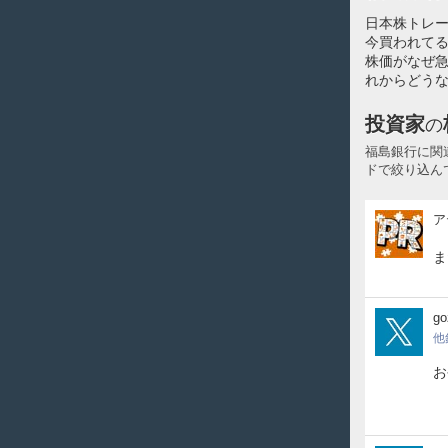
日本株トレ
今買われてる
株価がなぜ
れからどうな
投資家
の
福島銀行に関
ドで絞り込ん
ア
ア
テ
ル
ま
投
資
顧
goz
go
問
他
お