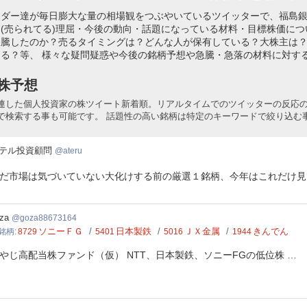
ーダー達が毎日膨大な量の相場観をつぶやいているツイッターで、福島
(売られてる)理屈・今後の動向・話題になっている材料・目標株価に
急騰したのか？売るタイミングは？どんな人が保有している？大株主は
る？等、 様々な疑問疑惑や今後の銘柄予想や急騰・急落の材料に対す
株予想
連した個人投資家の株ツイート新着順。リアルタイムでのツイッターの反応
で検索する事も可能です。 話題性の高い銘柄は特定のキーワードで絞り込む
テル投資顧問
ateru
だ市場は気づいていない大化けする前の厳選１銘柄、今年はこれだけ見
a88673164
za
goza88673164
ソニーＦＧ
日本製鉄
ＪＸ金属
きんでん
銘柄
8729
5401
5016
1944
やじ高配当株ファンド（仮） NTT、日本製鉄、ソニーFGの低位株 …