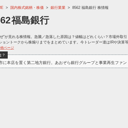
ME
>
国内株式銘柄・株価
>
銀行業業
>
8562 福島銀行 株情報
562
福島銀行
なぜ”が見れる株情報。急騰／急落した原因は？値幅はどれくらい？市場外取引
ショントークから株煽りまでをまとめています。今トレーダー達はIRや決算
の他ページ
は？
市に本店を置く第二地方銀行。あおぞら銀行グループと事業再生ファン