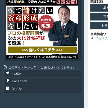
ア
関連銘柄
テ
島
ル
投
東
資
顧
トモ
問
企業検索ワ
atm
定期預
このサイトをシェア
ご感想お待ちしております
Twitter
Facebook
はてな