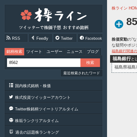
株
株ライン HO
ラ
イ
8
ン
［ツ
イ
RSS
Feedly
Twitter
Facebook
株価変動
の”
ッ
な疑問やポジ
タ
ー
福島銀行関連
銘柄検索
ツイート
ユーザー
ニュース
ブログ
で
福島銀行
と
株
福島県福島
価
最近検索されたワード
予
想
お
国内株式銘柄・株価
す
す
株式投資ツイッターアカウント
め
銘
Twitter株銘柄ツイートリアルタイム
柄］
株垢ランクリアルタイム
過去の話題株ランキング