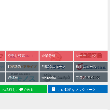
空売り残高
企業分析
レーティング
銘柄診断
FISCOニュース
株探ニュース
納税額
wikipedia
ブログ デイトレ
この銘柄をLINEで送る
この銘柄をブックマーク