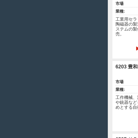
市場
業種:
工業用セラ
陶磁器の製
ステムの製
売。
6203 豊
市場
業種:
工作機械、
や銃器など
めとする自