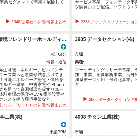
つの事業セグメントで事業を展開して
サービス事業。フィンテック事
ツ開発および配信。ソフトウエ
1948 弘電社の株価/情報まとめ
2338 クオンタムソリューショ
3777 (株)環境フレンドリーホールディングス
3905 データセクション(株)
東証GRT
市場
情報・通信
業種:
ら再生可能エネルギー、ビルメンテ
マーケティングリサーチ事業。
ユース業へと事業領域を広げてき
加工事業。画像解析事業。海外S
生可能エネルギーの発電・供給を
務系データ活用・最適化事業。
ネルギー事業、中古家電やiPhone
タ。
売を通じて資源循環を促すリユー
体駐車場の保守やEV充電器設置や
ナンスを担う環境事業など。
3905 データセクションの
 環境フレンドリーＨＤの株価/情報まとめ
化学工業(株)
4098 チタン工業(株)
東証PRM
市場