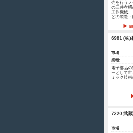
売を行うメ
の三井孝昭
工作機械、
どの製造・
6
6981 (
市場
業種:
電子部品の
ーとして世
ミック技術
7220 武
市場