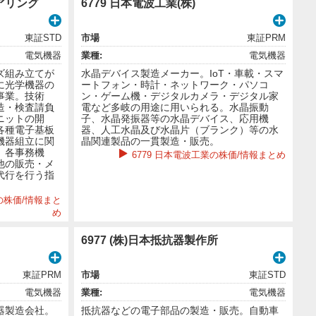
ニアリング
6779 日本電波工業(株)
東証STD
市場
東証PRM
電気機器
業種:
電気機器
ズ組み立てが
水晶デバイス製造メーカー。IoT・車載・スマ
に光学機器の
ートフォン・時計・ネットワーク・パソコ
事業。技術
ン・ゲーム機・デジタルカメラ・デジタル家
造・検査請負
電など多岐の用途に用いられる。水晶振動
ニットの開
子、水晶発振器等の水晶デバイス、応用機
各種電子基板
器、人工水晶及び水晶片（ブランク）等の水
機器組立に関
晶関連製品の一貫製造・販売。
。各事務機
6779 日本電波工業の株価/情報まとめ
他の販売・メ
代行を行う指
の株価/情報まと
め
6977 (株)日本抵抗器製作所
東証PRM
市場
東証STD
電気機器
業種:
電気機器
器製造会社。
抵抗器などの電子部品の製造・販売。自動車