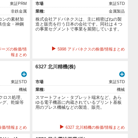
東証PRM
市場
東証STD
非鉄金属
業種:
金属製品
コンの素材加
株式会社アドバネクスは、主に精密ばねの製
鉄住金・神鋼
造と販売を行う日本の会社です。同社は 4 つ
の事業セグメントで事業を展開しています。
ジーズの株価/情
5998 アドバネクスの株価/情報まとめ
報まとめ
6327 北川精機(株)
東証STD
市場
東証STD
機械
業種:
機械
クロス処理、
スマートフォン・タブレット端末など、あら
ング、乾燥等
ゆる電子機器に内蔵されているプリント基板
用のプレス機械などの製造、販売。
株価/情報まとめ
6327 北川精機の株価/情報まとめ