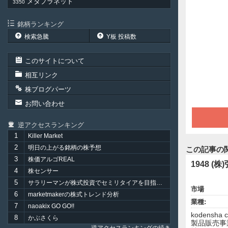
メタプラネット
3350
銘柄ランキング
検索急騰
Y板 投稿数
このサイトについて
相互リンク
株ブログパーツ
お問い合わせ
逆アクセスランキング
1
Killer Market
2
明日の上がる銘柄の株予想
この記事の
3
株価アルゴREAL
1948 (株
4
株センサー
5
サラリーマンが株式投資でセミリタイアを目指してみました。
市場
6
marketmakerの株式トレンド分析
業種:
7
naoakix GO GO!!
kodensh
8
かぶさくら
製品販売事