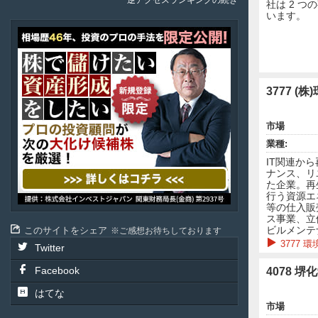
逆アクセスランキングの続き
社は 2 
います。
ア
テ
ル
投
資
顧
問
市場
業種:
IT関連か
ナンス、リ
た企業。再
行う資源エ
等の仕入販
ス事業、立
ビルメンテ
このサイトをシェア
ご感想お待ちしております
3777
Twitter
Facebook
4078 堺
はてな
市場