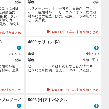
化学
業種:
化学
にこれに付随
化学メーカー。トナー材料、着色剤、フェラ
主要製品に
イト（磁性材料）、リチウムイオン二次電池
子酸化チタン、
材料などの製造・販売。磁気テープや切符な
機酸化物、チ
どに実用化。
酸化鉄、酸化鉄
4100 戸田工業の株価/情報まとめ
の株価/情報まとめ
)
4800 オリコン(株)
東証STD
市場
東証STD
化学
業種:
情報・通信
光性材料製
ヒットチャートをはじめとする音楽情報サー
録材料。医薬
ビスなどを提供。音楽データベース老舗。
株価/情報まとめ
4800 オリコンの株価/情報まとめ
テクノロジーズ
5998 (株)アドバネクス