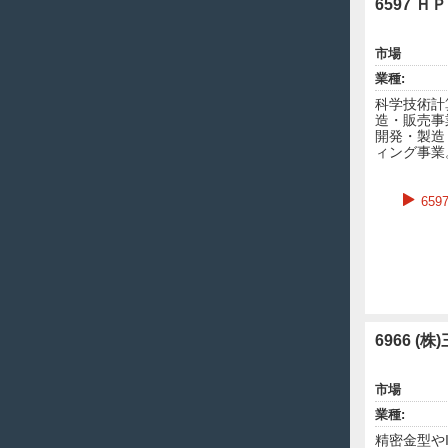
6597 Ｈ
市場
業種:
科学技術計
造・販売事
開発・製造
ィング事業
65
6966 (
市場
業種:
精密金型や