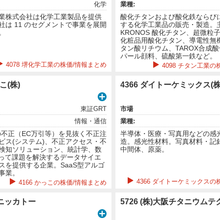
化学
業種:
業株式会社は化学工業製品を提供
酸化チタンおよび酸化鉄ならび
社は 11 のセグメントで事業を展開
する化学工業品の販売・製造。
。
KRONOS 酸化チタン、超微粒
化粧品用酸化チタン、導電性無
タン酸リチウム、TAROX合成
パール顔料、硫酸第一鉄など。
4078 堺化学工業の株価/情報まとめ
4098 チタン工業
こ(株)
4366 ダイトーケミックス(株
東証GRT
市場
情報・通信
業種:
の不正（EC万引等）を見抜く不正注
半導体・医療・写真用などの感
ビス(システム)、不正アクセス・不
造。感光性材料。写真材料・記
検知ソリューション、統計学、数
中間体、原薬。
使って課題を解決するデータサイエ
スを提供する企業。SaaS型アルゴ
事業。
4366 ダイトーケミックスの
4166 かっこの株価/情報まとめ
株)ニッカトー
5726 (株)大阪チタニウム