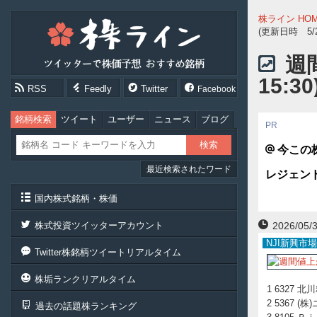
株
株ライン HO
ラ
(更新日時 5/29
イ
ン
週
［ツ
15:30
イ
RSS
Feedly
Twitter
Facebook
ッ
タ
ー
銘柄検索
ツイート
ユーザー
ニュース
ブログ
で
株
今この
価
最近検索されたワード
予
レジェン
想
お
国内株式銘柄・株価
す
す
株式投資ツイッターアカウント
2026/05/3
め
NJI新興市
銘
Twitter株銘柄ツイートリアルタイム
柄］
株垢ランクリアルタイム
1 6327 北川
2 5367 (
過去の話題株ランキング