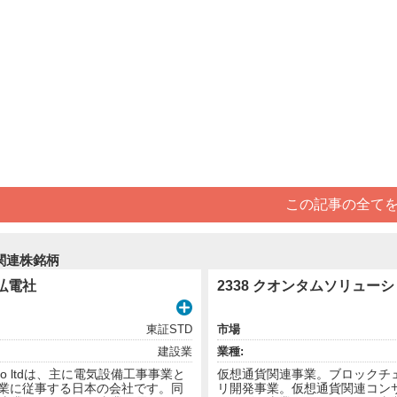
この記事の全て
関連株銘柄
)弘電社
2338 クオンタムソリューシ
東証STD
市場
建設業
業種:
a co ltdは、主に電気設備工事事業と
仮想通貨関連事業。ブロックチ
業に従事する日本の会社です。同
リ開発事業。仮想通貨関連コン