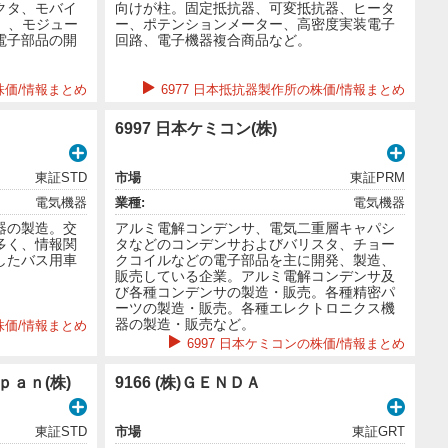
クタ、モバイ
向けが柱。固定抵抗器、可変抵抗器、ヒータ
W）、モジュー
ー、ポテンションメーター、高密度実装電子
電子部品の開
回路、電子機器複合商品など。
の株価/情報まとめ
6977 日本抵抗器製作所の株価/情報まとめ
6997 日本ケミコン(株)
東証STD
市場
東証PRM
電気機器
業種:
電気機器
器の製造。交
アルミ電解コンデンサ、電気二重層キャパシ
多く、情報関
タなどのコンデンサおよびバリスタ、チョー
したバス用車
クコイルなどの電子部品を主に開発、製造、
販売している企業。アルミ電解コンデンサ及
び各種コンデンサの製造・販売。各種精密パ
ーツの製造・販売。各種エレクトロニクス機
器の製造・販売など。
株価/情報まとめ
6997 日本ケミコンの株価/情報まとめ
ｐａｎ(株)
9166 (株)ＧＥＮＤＡ
東証STD
市場
東証GRT