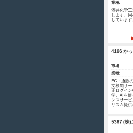
業種:
酒井化学工
します。同
しています
4166 かっ
市場
業種:
EC・通販
文検知サー
正ログイン
学、AIを
ンスサービ
リズム提供
5367 (