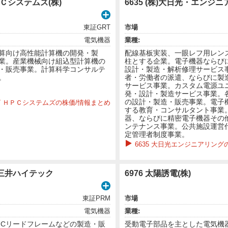
ＰＣシステムズ(株)
6635 (株)大日光・エンジ
東証GRT
市場
電気機器
業種:
算向け高性能計算機の開発・製
配線基板実装、一眼レフ用レン
業。産業機械向け組込型計算機の
柱とする企業。電子機器ならび
・販売事業。計算科学コンサルテ
設計・製造・解析修理サービス
。
者・労働者の派遣、ならびに製
サービス事業。カスタム電源ユ
発・設計・製造サービス事業。
の設計・製造・販売事業。電子
97 ＨＰＣシステムズの株価/情報まとめ
する教育・コンサルタント事業
器、ならびに精密電子機器その
ンテナンス事業。公共施設運営
定管理者制度事業。
6635 大日光エンジニアリング
株)三井ハイテック
6976 太陽誘電(株)
東証PRM
市場
電気機器
業種:
ICリードフレームなどの製造・販
受動電子部品を主とした電気機