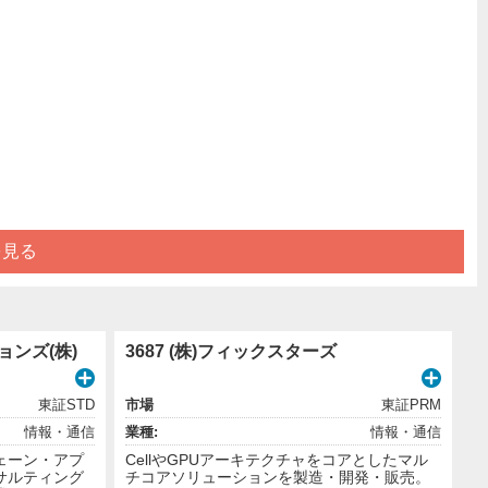
を見る
ョンズ(株)
3687 (株)フィックスターズ
東証STD
市場
東証PRM
情報・通信
業種:
情報・通信
ェーン・アプ
CellやGPUアーキテクチャをコアとしたマル
サルティング
チコアソリューションを製造・開発・販売。