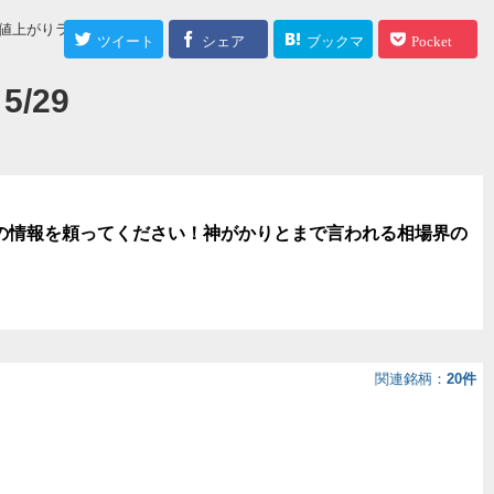
値上がりランキング
ツイート
シェア
ブックマ
Pocket
ーク
/29
の情報を頼ってください！神がかりとまで言われる相場界の
関連銘柄
20件