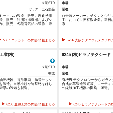
東証STD
市場
ガラス・土石製品
業種:
ミックスの製造、販売。理化学用
非金属メーカー。チタンとシリ
造、販売。計測制御機器およびシ
工において世界有数企業。新日
作、販売。各種電気炉の製作、販
系。
5367 ニッカトーの株価/情報まとめ
5726 大阪チタニウムテクノロ
和工業(株)
6245 (株)ヒラノテクシード
東証STD
市場
機械
業種:
油圧機器、特殊車両、防音サッシ
有機ELテクノロジーからガラス
を製造。自動小銃や迫撃砲をはじ
合成皮革製造装置等、コーティ
衛隊の装備も製造。
の繊維加工機器の開発、製造。
6203 豊和工業の株価/情報まとめ
6245 ヒラノテクシードの