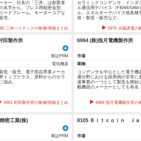
ーカー。社名の「三井」は創業者
セラミックコンデンサ、インダ
の名字から。プレス用精密金型、
ル通信用デバイス（FBAR/SA
リードフレーム、モーターコアな
ル、エネルギーデバイス他各種
販売。
発・製造・販売など。
966 三井ハイテックの株価/情報まとめ
6976 太陽誘電
株)村田製作所
6994 (株)指月電機製作所
東証PRM
市場
電気機器
業種:
製造・販売。電子部品専業メーカ
コンデンサを中心とした電子機
界トップクラス。原料からのセラ
通分野における採用例が非常に
に強み。
連事業の一つとして製造を開始
載機器のメーカーとしても有名
6981 村田製作所の株価/情報まとめ
6994 指月電機製作所の
蔵精密工業(株)
8105 Ｂｉｔｃｏｉｎ Ｊａ
東証PRM
市場