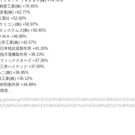
Ｂｉｔｃｏｉｎ Ｊａｐａｎ(株) +74.78%
蔵精密工業(株) +70.45%
誘電(株) +62.77%
)弘電社 +52.60%
本ケミコン(株) +50.97%
ＰＣシステムズ(株) +50.45%
)ＴＭＨ +46.88%
堺化学工業(株) +42.57%
(株)日本抵抗器製作所 +41.26%
(株)指月電機製作所 +38.13%
(株)フィックスターズ +37.26%
(株)三井ハイテック +37.00%
っこ(株) +36.95%
田工業(株) +35.12%
(株)村田製作所 +34.99%
株)環境…
ww.nji.jp/ranking/%E9%80%B1%E9%96%93%E5%80%A4%E4%B8%8A
2%B0%E6%9B%B4%E6%96%B0%E6%97%A5%E6%99%82%E3%80%805-2