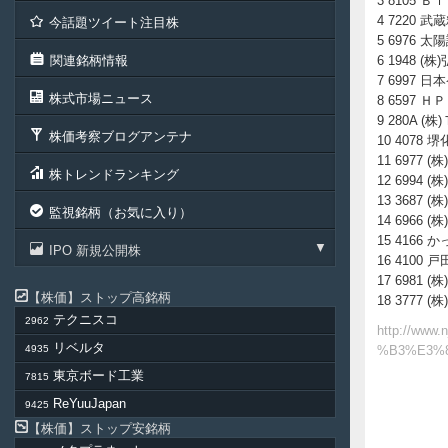
3 8105 
4 7220 武
今話題ツイート注目株
5 6976 太陽
関連銘柄情報
6 1948 (株
7 6997 日
株式市場ニュース
8 6597 Ｈ
9 280A (株
株価考察ブログアンテナ
10 4078 
11 6977 
株トレンドランキング
12 6994 
13 3687 
監視銘柄（お気に入り）
14 6966 
15 4166 か
IPO 新規公開株
16 4100 戸
17 6981 
株価
ストップ高銘柄
18 3777 (
テクニスコ
2962
http://w
リベルタ
4935
%B3%E3%8
東京ボード工業
7815
ReYuuJapan
9425
株価
ストップ安銘柄