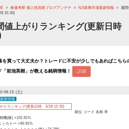
ME
>
株価考察 個人投資家ブログアンテナ
>
NJI新興市場最新情報
>
週間
 15:30)
間値上がりランキング(更新日時 5
)
株を買って大丈夫か？トレードに不安が少しでもあればこちら
ド「前池英樹」が教える銘柄情報！
詳細
0 08:15
(土)
場最新情報
順位 コード 名称 率
精機(株) +102.81%
株)ニッカトー +90.91%