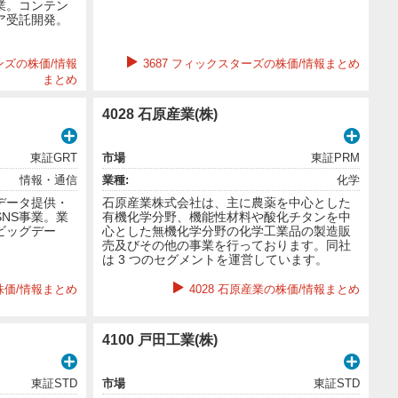
業。コンテン
ア受託開発。
ンズの株価/情報
3687 フィックスターズの株価/情報まとめ
まとめ
4028 石原産業(株)
東証GRT
市場
東証PRM
情報・通信
業種:
化学
データ提供・
石原産業株式会社は、主に農薬を中心とした
NS事業。業
有機化学分野、機能性材料や酸化チタンを中
ビッグデー
心とした無機化学分野の化学工業品の製造販
売及びその他の事業を行っております。同社
は 3 つのセグメントを運営しています。
株価/情報まとめ
4028 石原産業の株価/情報まとめ
4100 戸田工業(株)
東証STD
市場
東証STD